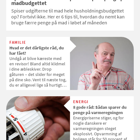
madbudgettet
Spiser udgifterne til mad hele husholdningsbudgettet
op? Fortvivl ikke. Her er 6 tips til, hvordan du nemt kan
bruge færre penge på mad i løbet af måneden
FAMILIE
Hvad er det dårligste råd, du
har fået?
Undgå at blive kæreste med
en revisor! Bland altid klidmel
i dine æbleskiver. Drop
gåturen – det slider for meget
på dine sko. Vent til næste tog,
du er alligevel lige så hurtigt
fremme. Livet er fyldt med
velmenende råd fra forældre,
kolleger, venner og
ENERGI
medrejsende, men det ikke
8 gode råd: Sådan sparer du
altid, rådene er gode. Del de
penge på varmeregningen
dårligste råd, du har fået, med
Energipriserne stiger, og for
redaktionen på Samvirke
nogle danskere er
varmeregningen steget
eksplosivt. Opvarmning af
boligen står for 50 procent af