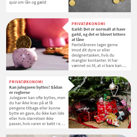
quiz om lån og gæld
PRIVATØKONOMI
Gæld: Det er normalt at have
gæld, og det er blevet lettere
at låne
Pantelåneren tager gerne
imod dit dyre ur eller
designertasken, hvis du
mangler kontanter. Vi har
vænnet os til, at vi bare kan
låne penge, hvis vi ikke har
nok.
PRIVATØKONOMI
Kan julegaven byttes? Sådan
er reglerne
Julegaver kan ofte byttes, men
du har ikke krav på at få
pengene tilbage eller kunne
bytte en gave, du ikke kan lide
eller hvis størrelsen ikke
passer, hvis varen er købt i en
fysisk butik. Er varen købt på
internettet, er du dog bedre