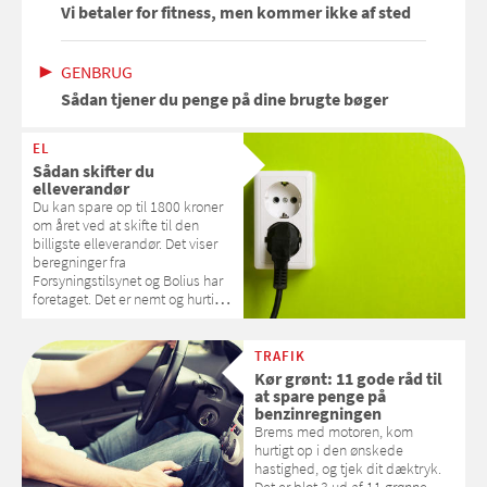
Vi betaler for fitness, men kommer ikke af sted
GENBRUG
Sådan tjener du penge på dine brugte bøger
EL
Sådan skifter du
elleverandør
Du kan spare op til 1800 kroner
om året ved at skifte til den
billigste elleverandør. Det viser
beregninger fra
Forsyningstilsynet og Bolius har
foretaget. Det er nemt og hurtigt
at skifte – Samvirke viser dig,
hvordan
TRAFIK
Kør grønt: 11 gode råd til
at spare penge på
benzinregningen
Brems med motoren, kom
hurtigt op i den ønskede
hastighed, og tjek dit dæktryk.
Det er blot 3 ud af 11 grønne