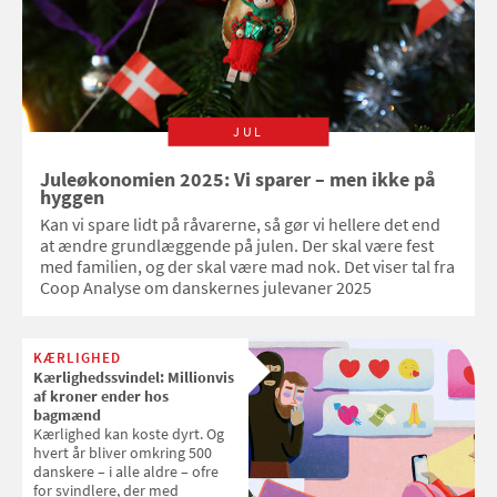
JUL
Juleøkonomien 2025: Vi sparer – men ikke på
hyggen
Kan vi spare lidt på råvarerne, så gør vi hellere det end
at ændre grundlæggende på julen. Der skal være fest
med familien, og der skal være mad nok. Det viser tal fra
Coop Analyse om danskernes julevaner 2025
KÆRLIGHED
Kærlighedssvindel: Millionvis
af kroner ender hos
bagmænd
Kærlighed kan koste dyrt. Og
hvert år bliver omkring 500
danskere – i alle aldre – ofre
for svindlere, der med