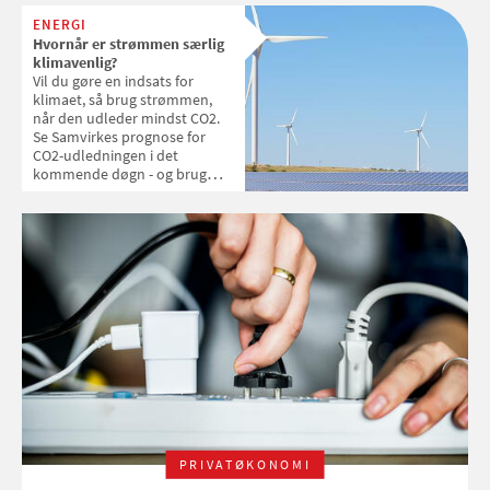
ENERGI
Hvornår er strømmen særlig
klimavenlig?
Vil du gøre en indsats for
klimaet, så brug strømmen,
når den udleder mindst CO2.
Se Samvirkes prognose for
CO2-udledningen i det
kommende døgn - og brug
strøm, når udledningen er i
bund
PRIVATØKONOMI