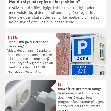
Har du styr på reglerne for p-skiven?
P-skiven skal stilles rigtigt, hvis du skal undgå bøder –
men vidste du, at der blandt andet også er regler for,
hvor p-skiven skal sidde? Samvirke hjælper dig med at
holde styr på det lille ur i bilens forrude
BILER
Har du styr på reglerne for
parkering?
Vidste du, at man må parkere
foran en brandhane, men ikke
på en bro over en motorvej?
Har du styr på reglerne, kan du
nemt spare de op til 1020
kroner, det koster at
overtræde reglerne for
parkering. Samvirke giver dig
de grundlæggende regler
EL
Hvornår er strømmen billig?
Se elprisen i det kommende
døgn - og få ekspertens
prognose for, hvornår på ugen,
elprisen falder til det laveste
niveau.