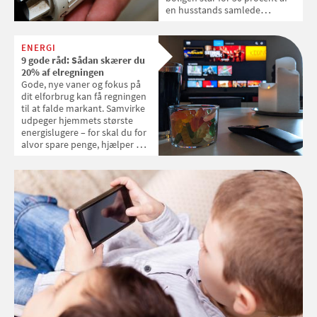
en husstands samlede
energiforbrug, og med
stigende energipriser kan der
være store besparelser, hvis
ENERGI
du kan sænke varmeforbruget.
9 gode råd: Sådan skærer du
20% af elregningen
Gode, nye vaner og fokus på
dit elforbrug kan få regningen
til at falde markant. Samvirke
udpeger hjemmets største
energislugere – for skal du for
alvor spare penge, hjælper det
ikke kun at slukke lyset, når du
forlader rummet. Læs de 9
anbefalinger, der kan få din
elregning til at falde markant