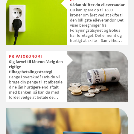
klimakompensere sine CO2-
Sådan skifter du elleverandør
udledende dagligdagsvaner
Du kan spare op til 1800
gennem grønne investeringer
kroner om året ved at skifte til
med pensionspengene? Kan
den billigste elleverandør. Det
det betale sig økonomisk? Og
viser beregninger fra
sidst men ikke mindst: Er
Forsyningstilsynet og Bolius
bæredygtige investeringer
har foretaget. Det er nemt og
overhovedet et frikort til at
hurtigt at skifte – Samvirke
svine på andre områder?
viser dig, hvordan
PRIVATØKONOMI
Sig farvel til lånene: Vælg den
rigtige
tilbagebetalingsstrategi
Penge i overskud? Hvis du vil
bruge din penge til at afbetale
dine lån hurtigere end aftalt
med banken, så kan du med
fordel vælge at betale de
rigtige lån tilbage først.
Samvirke opridser fordele og
ulemper ved forskellige
strategier for tilbagebetaling af
dine lån