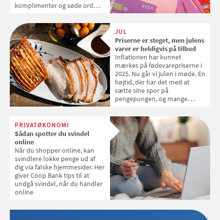
komplimenter og søde ord
lokker tusindvis af kroner ud
af dem. Juletid er højtid for
kærlighedssvindel, så hvad gør
JUL
du egentlig, hvis der dumper
Priserne er steget, men julens
en besked ind på dine sociale
varer er heldigvis på tilbud
medier fra en ukendt afsender,
Inflationen har kunnet
der synes, du har et sødt smil?
mærkes på fødevarepriserne i
2025. Nu går vi julen i møde. En
højtid, der har det med at
sætte sine spor på
pengepungen, og mange
danskere ser nok bekymrede
frem mod december. Men det
er der ingen grund til, for så
PRIVATØKONOMI
slemt bliver det faktisk ikke
Sådan spotter du svindel
online
Når du shopper online, kan
svindlere lokke penge ud af
dig via falske hjemmesider. Her
giver Coop Bank tips til at
undgå svindel, når du handler
online