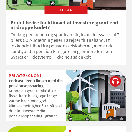
KLIMA
Er det bedre for klimaet at investere grønt end
at droppe kødet?
Omlæg pensionen og spar hvert år, hvad der svarer til 7
bilers CO2-udledning eller 10 rejser til Thailand. Et
lokkende tilbud fra pensionsselskaberne, men er det
sandt, at din pension kan gøre en grønnere forskel?
Svaret er – desværre – ikke helt så enkelt
PRIVATØKONOMI
Podcast: Red klimaet med din
pensionsopsparing
Kunne du godt tænke dig at
flyve, køre bil og tage lange
varme bade med god
klimasamvittighed? Ja, så skal
du blot investere din
pensionsopsparing i grønne og
klimavenlige foretagender. Det
lyder besnærende, ikke? Men
hvor meget kan man egentlig
EL