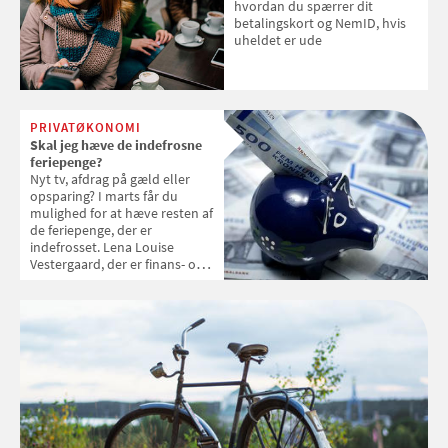
hvordan du spærrer dit
betalingskort og NemID, hvis
uheldet er ude
PRIVATØKONOMI
Skal jeg hæve de indefrosne
feriepenge?
Nyt tv, afdrag på gæld eller
opsparing? I marts får du
mulighed for at hæve resten af
de feriepenge, der er
indefrosset. Lena Louise
Vestergaard, der er finans- og
formuerådgiver hos
Uvildige.dk, giver råd om,
hvorvidt du skal hæve
pengene eller lade dem stå