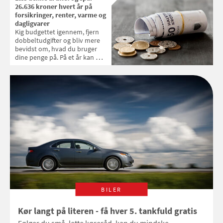
26.636 kroner hvert år på
forsikringer, renter, varme og
dagligvarer
Kig budgettet igennem, fjern
dobbeltudgifter og bliv mere
bevidst om, hvad du bruger
dine penge på. På et år kan du
øge dit rådighedsbeløb med
tusindvis af kroner. Samvirke
har talt med Tim Ladefoged,
der er uvildig økonomisk
rådgiver hos Finobo, om
hvordan du fjerner unødige
udgifter
BILER
Kør langt på literen - få hver 5. tankfuld gratis
Følger du små, lette køreråd, kan du mindske