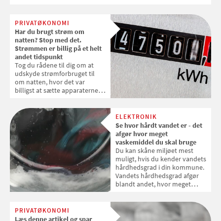
for Coop Bank, Morten Barsballe Nielsen.
PRIVATØKONOMI
Har du brugt strøm om
natten? Stop med det.
Strømmen er billig på et helt
andet tidspunkt
Tog du rådene til dig om at
udskyde strømforbruget til
om natten, hvor det var
billigst at sætte apparaterne i
gang? Hold øje med
strømpriserne, for i
sommermånederne er det slet
ELEKTRONIK
ikke billigst at bruge strøm om
Se hvor hårdt vandet er - det
natten
afgør hvor meget
vaskemiddel du skal bruge
Du kan skåne miljøet mest
muligt, hvis du kender vandets
hårdhedsgrad i din kommune.
Vandets hårdhedsgrad afgør
blandt andet, hvor meget
vaskemiddel, du skal dosere
for at få vasketøjet rent.
PRIVATØKONOMI
Læs denne artikel og spar