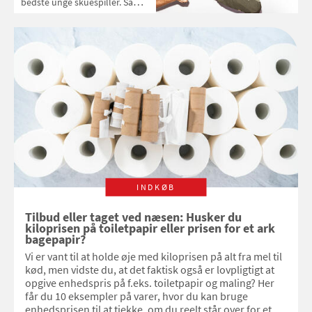
bedste unge skuespiller. Så
blev han kendt som Danmarks
største flødebolle i
fjernsynsprogrammet 'Dagens
Mand'. Men Pelle Hvenegaard
har altid været mere og meget
andet, end danskerne har set i
film og på tv. Det er bare først
nu, at det er ved at gå op for
andre end ham selv
INDKØB
Tilbud eller taget ved næsen: Husker du
kiloprisen på toiletpapir eller prisen for et ark
bagepapir?
Vi er vant til at holde øje med kiloprisen på alt fra mel til
kød, men vidste du, at det faktisk også er lovpligtigt at
opgive enhedspris på f.eks. toiletpapir og maling? Her
får du 10 eksempler på varer, hvor du kan bruge
enhedsprisen til at tjekke, om du reelt står over for et