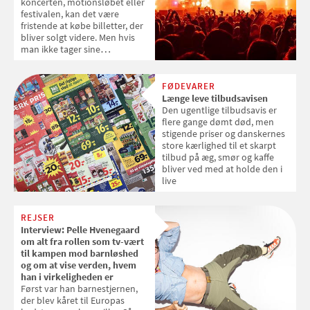
koncerten, motionsløbet eller
festivalen, kan det være
fristende at købe billetter, der
bliver solgt videre. Men hvis
man ikke tager sine
forholdsregler, kan man
risikere at ende med en lang
næse, ingen billet og færre
FØDEVARER
penge på kontoen. Her får du
Længe leve tilbudsavisen
gode råd til, hvordan du
Den ugentlige tilbudsavis er
undgår at blive snydt af
flere gange dømt død, men
billetsvindel
stigende priser og danskernes
store kærlighed til et skarpt
tilbud på æg, smør og kaffe
bliver ved med at holde den i
live
REJSER
Interview: Pelle Hvenegaard
om alt fra rollen som tv-vært
til kampen mod barnløshed
og om at vise verden, hvem
han i virkeligheden er
Først var han barnestjernen,
der blev kåret til Europas