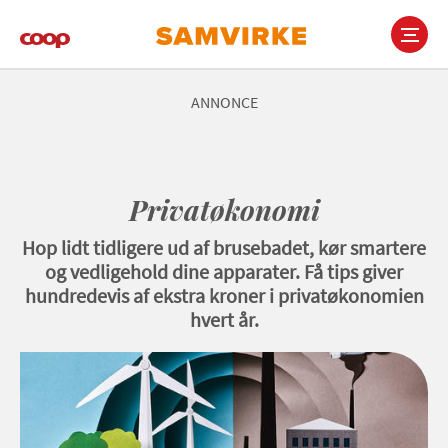
Gå
til
hovedindhold
Main
navigation
ANNONCE
Privatøkonomi
Hop lidt tidligere ud af brusebadet, kør smartere
og vedligehold dine apparater. Få tips giver
hundredevis af ekstra kroner i privatøkonomien
hvert år.