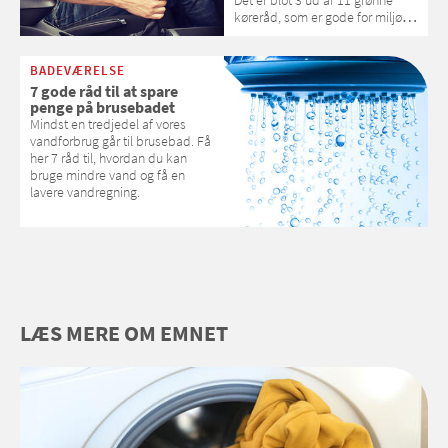
køreråd, som er gode for miljøet,
din pengepung og potentielt kan
reducere dit benzin- eller
dieselforbrug med 20 procent.
BADEVÆRELSE
Læs de andre gode råd her.
7 gode råd til at spare
penge på brusebadet
Mindst en tredjedel af vores
vandforbrug går til brusebad. Få
her 7 råd til, hvordan du kan
bruge mindre vand og få en
lavere vandregning.
LÆS MERE OM EMNET