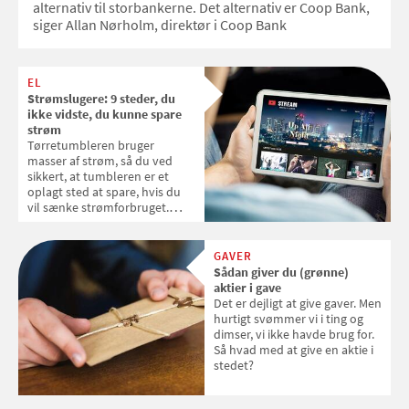
alternativ til storbankerne. Det alternativ er Coop Bank,
siger Allan Nørholm, direktør i Coop Bank
EL
Strømslugere: 9 steder, du
ikke vidste, du kunne spare
strøm
Tørretumbleren bruger
masser af strøm, så du ved
sikkert, at tumbleren er et
oplagt sted at spare, hvis du
vil sænke strømforbruget.
Samvirke har fundet 9 ting, der
måske ikke er helt så oplagte,
men som du kan spare på og
GAVER
dermed skære en luns af
Sådan giver du (grønne)
elregningen
aktier i gave
Det er dejligt at give gaver. Men
hurtigt svømmer vi i ting og
dimser, vi ikke havde brug for.
Så hvad med at give en aktie i
stedet?