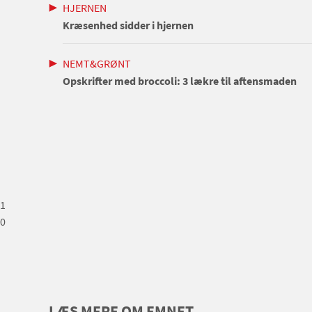
HJERNEN
Kræsenhed sidder i hjernen
NEMT&GRØNT
Opskrifter med broccoli: 3 lækre til aftensmaden
1
0
LÆS MERE OM EMNET