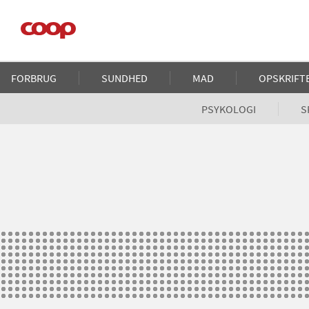
Gå
til
hovedindhold
Main
FORBRUG
SUNDHED
MAD
OPSKRIFT
navigation
PSYKOLOGI
S