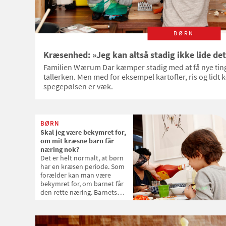
BØRN
Kræsenhed: »Jeg kan altså stadig ikke lide de
Familien Wærum Dar kæmper stadig med at få nye ting
tallerken. Men med for eksempel kartofler, ris og lidt 
spegepølsen er væk.
BØRN
Skal jeg være bekymret for,
om mit kræsne barn får
næring nok?
Det er helt normalt, at børn
har en kræsen periode. Som
forælder kan man være
bekymret for, om barnet får
den rette næring. Barnets
trivsel er et godt pejlemærke
at gå efter.