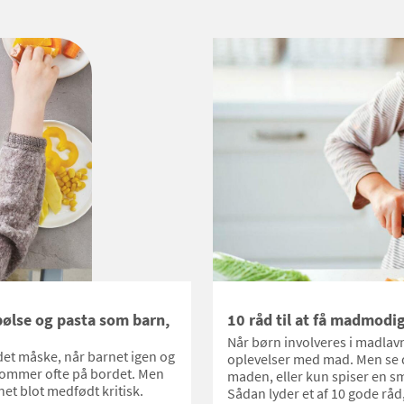
ølse og pasta som barn,
10 råd til at få madmodi
Når børn involveres i madlav
det måske, når barnet igen og
oplevelser med mad. Men se de
mmer ofte på bordet. Men
maden, eller kun spiser en sm
et blot medfødt kritisk.
Sådan lyder et af 10 gode r