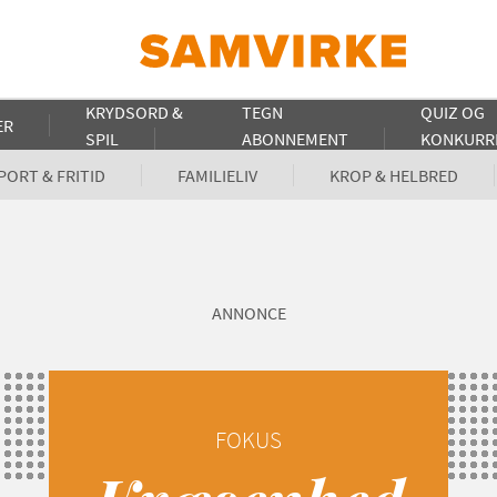
KRYDSORD &
TEGN
QUIZ OG
ER
SPIL
ABONNEMENT
KONKURR
PORT & FRITID
FAMILIELIV
KROP & HELBRED
ANNONCE