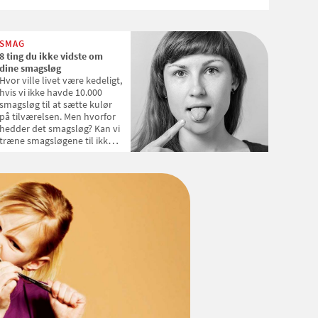
SMAG
8 ting du ikke vidste om
dine smagsløg
Hvor ville livet være kedeligt,
hvis vi ikke havde 10.000
smagsløg til at sætte kulør
på tilværelsen. Men hvorfor
hedder det smagsløg? Kan vi
træne smagsløgene til ikke
at være kræsne, og mister de
evnen til at smage med
alderen? Samvirke har
allieret sig med lektor Per
Møller fra Institut for
Fødevarevidenskab på
Københavns Universitet, der
fortæller dig 8 ting, du
sikkert ikke vidste om dine
dyrebare smagsløg.