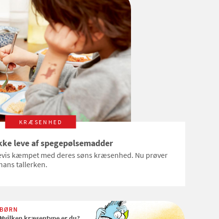
KRÆSENHED
kke leve af spegepølsemadder
revis kæmpet med deres søns kræsenhed. Nu prøver
hans tallerken.
BØRN
Hvilken kræsentype er du?