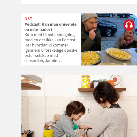
OST
Podcast: Kan man omvende
en oste-hader?
Kom med til oste-smagning -
med en der ikke kan lide ost.
Hør hvordan vi kommer
igennem 6 forskellige danske
oste i selskab med
sensoriker, Jannie
Vestergaard. Advarsel: Hvis
du selv er osteforskrækket
kan det virke
grænseoverskridende.