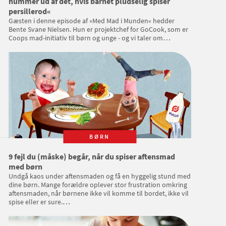
nummer ud af det, hvis barnet pludselig spiser
persillerod«
Gæsten i denne episode af »Med Mad i Munden« hedder
Bente Svane Nielsen. Hun er projektchef for GoCook, som er
Coops mad-initiativ til børn og unge - og vi taler om
kræsenhed. Hvorfor er vi overhovedet kræsne? Og hvilke
konsekvenser kan kræsenhed have? Undervejs kommer vi
forbi gedeost, artiskokcreme og ketchup-effekten. Og vi
lærer også et nyt ord – madmodig – at kende.
BØRN
9 fejl du (måske) begår, når du spiser aftensmad
med børn
Undgå kaos under aftensmaden og få en hyggelig stund med
dine børn. Mange forældre oplever stor frustration omkring
aftensmaden, når børnene ikke vil komme til bordet, ikke vil
spise eller er sure.
Få her gode råd fra parrådgiver Katrine Fagerholt, som
blandt andet arbejder med kommunikation i familier.