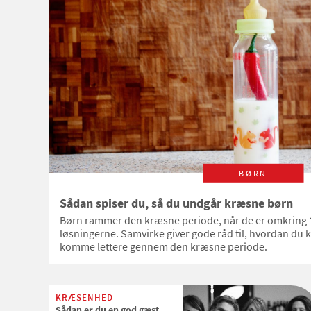
BØRN
Sådan spiser du, så du undgår kræsne børn
Børn rammer den kræsne periode, når de er omkring 1
løsningerne. Samvirke giver gode råd til, hvordan du ka
komme lettere gennem den kræsne periode.
KRÆSENHED
Sådan er du en god gæst,