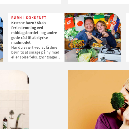
BØRN I KØKKENET
Kræsne børn? Skab
feriestemning ved
middagsbordet - og andre
gode råd til at styrke
madmodet
Har du svært ved at få dine
børn til at smage på ny mad
eller spise f.eks. grøntsager,
så forsøg at bringe
feriestemning fra eksotiske
rejsedestinationer hjem i
køkkenet. Det kan være med
til at skærpe børnenes
nysgerrighed og madmod. Få
flere gode råd sidst i artiklen