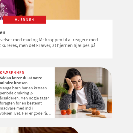
HJERNEN
nen
velser med mad og får kroppen til at reagere med
kureres, men det kræver, at hjernen hjælpes på
KRÆSENHED
Sådan lærer du at være
mindre kræsen
Mange børn har en kræsen
periode omkring 2-
årsalderen. Men nogle tager
foragten for en bestemt
madvare med ind i
voksenlivet. Her er gode råd
til voksne, der gerne vil være
mindre kræsne.