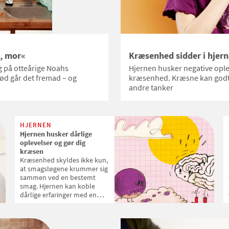
t, mor«
Kræsenhed sidder i hjer
 på otteårige Noahs
Hjernen husker negative ople
kød går det fremad – og
kræsenhed. Kræsne kan godt 
andre tanker
HJERNEN
Hjernen husker dårlige
oplevelser og gør dig
kræsen
Kræsenhed skyldes ikke kun,
at smagsløgene krummer sig
sammen ved en bestemt
smag. Hjernen kan koble
dårlige erfaringer med en
bestemt madvare og
overbevise dig om, at du ikke
kan lide at spise netop den