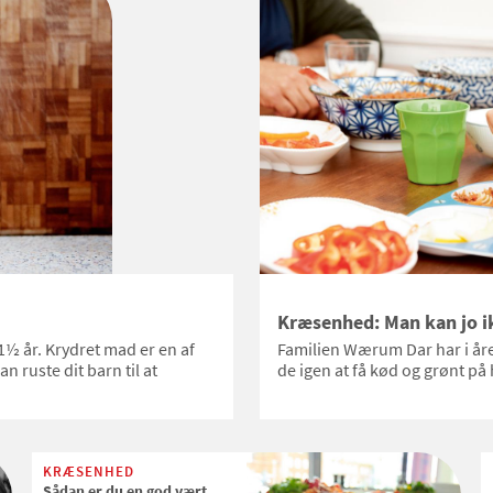
mad.
Kræsenhed: Man kan jo i
½ år. Krydret mad er en af
Familien Wærum Dar har i å
n ruste dit barn til at
de igen at få kød og grønt på 
KRÆSENHED
Sådan er du en god vært,