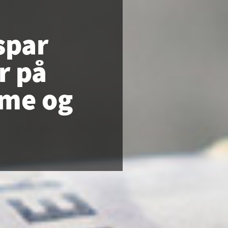
spar
r på
rme og