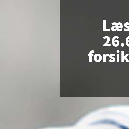
Læs
26.
forsi