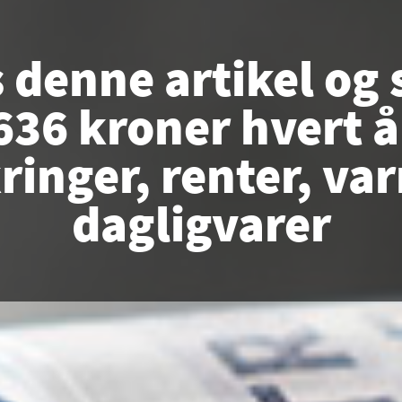
 denne artikel og 
636 kroner hvert å
kringer, renter, va
dagligvarer