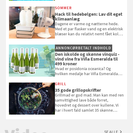
repareres, skal du være særligt
opmærksom, når du smider
SOMMER
badebassinet eller et badedyr ud
Hack til hedebølgen: Lav dit eget
klimaanlæg
Dagene er varme og nætterne hede.
Med et par flasker vand og en elektrisk
blæser kan du relativt nemt fået koldt
pust, når der er varmt ude og inde. Klik
og se, hvordan du gør
ANNONCØRBETALT INDHOLD
Den iskolde og skønne vinquiz -
vind vine fra Viña Esmeralda til
499 kroner
Hvad er posidonia oceanica? Og
hvilken medalje har Viña Esmeralda
White fået ved Mundus vini i 2026? Gæt
med i Samvirkes skønne vinquiz, hvor
GRILL
du kan vinde 6 flasker vin fra Viña
35 gode grillopskrifter
Esmeralda. Konkurrencen slutter 1.
Grillmad er god mad. Man kan med ren
september 2026.
samvittighed lave både forret,
hovedret og dessert over kullene. Vi
har i hvert fald samlet 35 skønne
forslag til en sommeraften i grillens
tegn.
SE ALLE