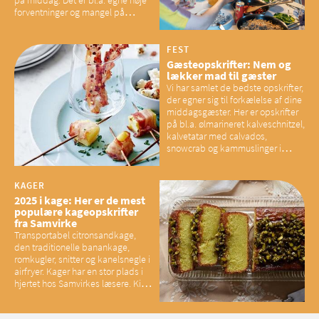
forventninger og mangel på
overskud, der spænder ben,
mener eksperter – og det kan
have konsekvenser for vores
FEST
sociale fællesskaber
Gæsteopskrifter: Nem og
lækker mad til gæster
Vi har samlet de bedste opskrifter,
der egner sig til forkælelse af dine
middagsgæster. Her er opskrifter
på bl.a. ølmarineret kalveschnitzel,
kalvetatar med calvados,
snowcrab og kammuslinger i
brunet citronsmør og snacks til
baconelskere
KAGER
2025 i kage: Her er de mest
populære kageopskrifter
fra Samvirke
Transportabel citronsandkage,
den traditionelle banankage,
romkugler, snitter og kanelsnegle i
airfryer. Kager har en stor plads i
hjertet hos Samvirkes læsere. Kig
med og se alle favoritterne fra
2025