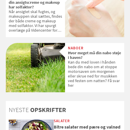
din ansigtscreme og makeup
har solfaktor?
Når ansigtet skal fugtes, og
makeuppen skal sættes, findes
der både creme og makeup
med solfaktor. Vi har spurgt
overlæge på Videncenter for
Hudkræft, Stine Regin Wiegell,
om ansigtscreme og makeup
med SPF kan erstatte
NABOER
solcreme, når man bevæger
Hvor meget må din nabo støje
sig ud i solen
i haven?
Kan du med loven i hånden
bede din nabo om at stoppe
motorsaven om morgenen
eller skrue ned for musikken
ved festen om natten? Få svar
her
NYESTE
OPSKRIFTER
SALATER
Bitre salater med pære og valnød