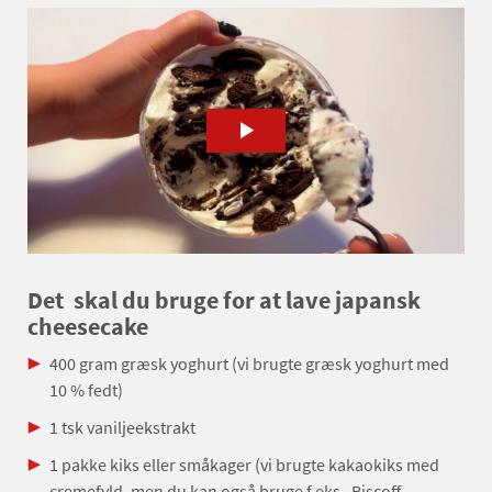
Det skal du bruge for at lave japansk
cheesecake
400 gram græsk yoghurt (vi brugte græsk yoghurt med
10 % fedt)
1 tsk vaniljeekstrakt
1 pakke kiks eller småkager (vi brugte kakaokiks med
cremefyld, men du kan også bruge f.eks. Biscoff,