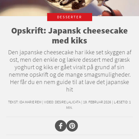
DESSERTER
Opskrift: Japansk cheesecake
med kiks
Den japanske cheesecake har ikke set skyggen af
ost, men den enkle og lækre dessert med græsk
yoghurt og kiks er gået viralt på grund af sin
nemme opskrift og de mange smagsmuligheder.
Her får du en nem guide til at lave det japanske
hit
TEKST:
IDA MARIE REM
|
VIDEO: DESIRE LALICATA
|
19. FEBRUAR 2026
|
LÆSETID:
1
MIN.