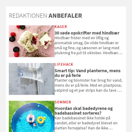
REDAKTIONEN
ANBEFALER
KAGER
30 søde opskrifter med hindbær
Hindbær frister med en liflig og
aromatisk smag. De vilde hindbær er
små og fine, og sæsonen er lang med
plukning fra juli til oktober. Hindbær
kan spises direkte fra busken, eller du
kan bruge dine hindbær i alt fra
LIFEHACK
bagværk og salater til is og syltning.
Smart tip: Vand planterne, mens
du er på ferie
Planter og blomster har brug for vand,
mens du er på ferie. Med en plastpose,
vatpind og et par strips kan du lave dit
eget vandingssystem, så du slipper for
at bede naboen om at vande eller
SOMMER
komme hjem til døde planter
Hvordan skal badedyrene og
badebassinet sorteres?
Kan badebassinet ikke holde på
vandet, eller er badedyret blevet en
slatten fornøjelse? Kan de ikke