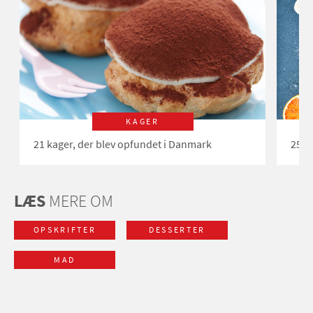
KAGER
21 kager, der blev opfundet i Danmark
25 o
LÆS
MERE OM
OPSKRIFTER
DESSERTER
MAD