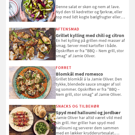
Denne salat er skøn og nem at lave.
Nyd den til kødretter og fjerkræ, eller
top med lidt kogte bælgfrugter eller
en rest kylling, og nyd den som et let,
selvstændigt måltid. Opskriften er fra
AFTENSMAD
Louisa Lorangs kogebog "Salat".
Grillet kylling med chili og citron
En hel kylling på grillen med masser af
smag. Server med kartofler i både.
Opskriften er fra "BBQ – Nem grill, stor
smag" af Jamie Oliver.
FORRET
Blomkål med romesco
Grillet blomkål á la Jamie Oliver. Den
tykke, blendede sauce smager af sol
og sommer. Opskriften er fra "BBQ –
Nem grill, stor smag" af Jamie Oliver.
SNACKS OG TILBEHØR
Spyd med halloumi og jordbær
Jamie Oliver har altid været vild med
sin grill. Her griller han spyd med
halloumi og serverer dem sammen
med en lækker krydderurtesalat.