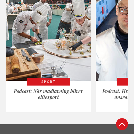
SPORT
Podcast: Når madlavning bliver
Podcast: Hvad
elitesport
ansvarli