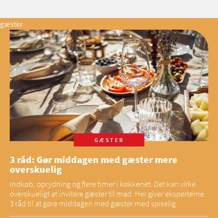
gæster
GÆSTER
3 råd: Gør middagen med gæster mere
overskuelig
Indkøb, oprydning og flere timer i køkkenet. Det kan virke
overskueligt at invitere gæster til mad. Her giver eksperterne
3 råd til at gøre middagen med gæster med spiselig