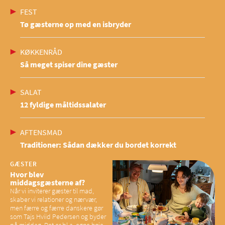
FEST
Tø gæsterne op med en isbryder
KØKKENRÅD
Så meget spiser dine gæster
SALAT
12 fyldige måltidssalater
AFTENSMAD
Traditioner: Sådan dækker du bordet korrekt
GÆSTER
Hvor blev
middagsgæsterne af?
Når vi inviterer gæster til mad,
skaber vi relationer og nærvær,
men færre og færre danskere gør
som Tajs Hviid Pedersen og byder
på middag. Det er bl.a. egne høje