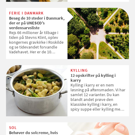
levetid. Samvirke har samlet 7
enkle råd til at spare penge på
FERIE I DANMARK
tøjvasken
Besøg de 10 steder i Danmark,
der er på UNESCO’s
verdensarvsliste
Rejs 66 millioner år tilbage i
tiden på Stevns Klint, oplev
kongernes gravkirke i Roskilde
og se tidevandet forvandle
Vadehavet. Her er de 10
danske steder på UNESCO's
verdensarvsliste
KYLLING
12 opskrifter på kylling i
karry
Kylling i karry er en nem
løsning på aftensmaden. Vi har
samlet 12 varianter. Du kan
blandt andet prøve den
klassiske kylling i karry, en
spicy suppe eller kylling med
kokosris. Velbekomme!
SOL
Behøver du solcreme, hvis