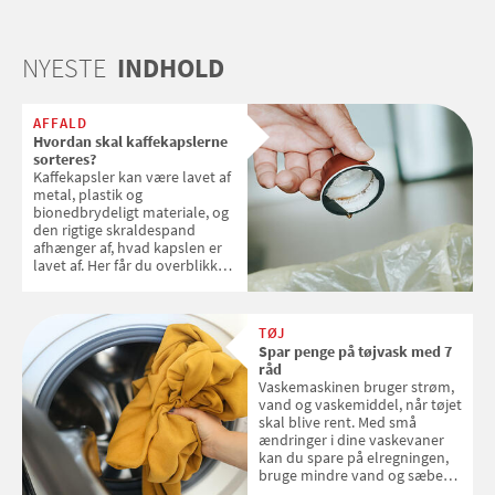
NYESTE
INDHOLD
AFFALD
Hvordan skal kaffekapslerne
sorteres?
Kaffekapsler kan være lavet af
metal, plastik og
bionedbrydeligt materiale, og
den rigtige skraldespand
afhænger af, hvad kapslen er
lavet af. Her får du overblikket
over, hvordan kaffekapslerne
skal sorteres
TØJ
Spar penge på tøjvask med 7
råd
Vaskemaskinen bruger strøm,
vand og vaskemiddel, når tøjet
skal blive rent. Med små
ændringer i dine vaskevaner
kan du spare på elregningen,
bruge mindre vand og sæbe
og forlænge vaskemaskinens