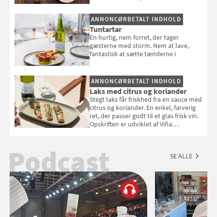
Opskriften er fra “BBQ – Nem grill, stor
smag" af Jamie Oliver.
ANNONCØRBETALT INDHOLD
Tuntartar
En hurtig, nem forret, der tager
gæsterne med storm. Nem at lave,
fantastisk at sætte tænderne i
ANNONCØRBETALT INDHOLD
Laks med citrus og koriander
Stegt laks får friskhed fra en sauce med
citrus og koriander. En enkel, farverig
ret, der passer godt til et glas frisk vin.
Opskriften er udviklet af Viña
Esmeralda.
Podcast
SE ALLE