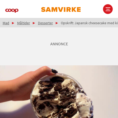
Gå
til
hovedindhold
Brødkrumme
Main
Mad
Måltider
Desserter
Opskrift: Japansk cheesecake med ki
navigation
ANNONCE