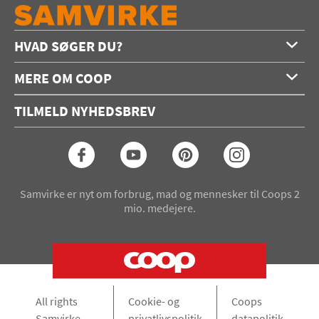
HVAD SØGER DU?
Forside
MERE OM COOP
Opskrifter
Om os
Konkurrencer
TILMELD NYHEDSBREV
Annoncering
Podcast
Coop.dk
Video
Coop medlem
Arkiv
Seneste Samvirke-magasin
Samvirke er nyt om forbrug, mad og mennesker til Coops 2
mio. medejere.
All rights
Cookie- og
Coops
Samvirke
privatlivspolitik
datapolitik