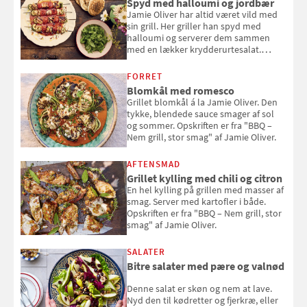
Spyd med halloumi og jordbær
Jamie Oliver har altid været vild med
sin grill. Her griller han spyd med
halloumi og serverer dem sammen
med en lækker krydderurtesalat.
Opskriften er fra “BBQ – Nem grill, stor
smag" af Jamie Oliver.
FORRET
Blomkål med romesco
Grillet blomkål á la Jamie Oliver. Den
tykke, blendede sauce smager af sol
og sommer. Opskriften er fra "BBQ –
Nem grill, stor smag" af Jamie Oliver.
AFTENSMAD
Grillet kylling med chili og citron
En hel kylling på grillen med masser af
smag. Server med kartofler i både.
Opskriften er fra "BBQ – Nem grill, stor
smag" af Jamie Oliver.
SALATER
Bitre salater med pære og valnød
Denne salat er skøn og nem at lave.
Nyd den til kødretter og fjerkræ, eller