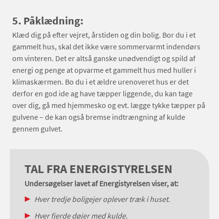
5. Påklædning:
Klæd dig på efter vejret, årstiden og din bolig. Bor du i et
gammelt hus, skal det ikke være sommervarmt indendørs
om vinteren. Det er altså ganske unødvendigt og spild af
energi og penge at opvarme et gammelt hus med huller i
klimaskærmen. Bo du i et ældre urenoveret hus er det
derfor en god ide ag have tæpper liggende, du kan tage
over dig, gå med hjemmesko og evt. lægge tykke tæpper på
gulvene – de kan også bremse indtrængning af kulde
gennem gulvet.
TAL FRA ENERGISTYRELSEN
Undersøgelser lavet af Energistyrelsen viser, at:
Hver tredje boligejer oplever træk i huset.
Hver fjerde døjer med kulde.