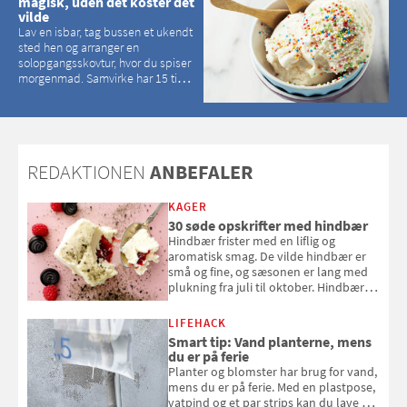
magisk, uden det koster det
vilde
Lav en isbar, tag bussen et ukendt
sted hen og arranger en
solopgangsskovtur, hvor du spiser
morgenmad. Samvirke har 15 tips
til, hvordan du kan have en
magisk ferie, uden at det koster
dig det vilde
REDAKTIONEN
ANBEFALER
KAGER
30 søde opskrifter med hindbær
Hindbær frister med en liflig og
aromatisk smag. De vilde hindbær er
små og fine, og sæsonen er lang med
plukning fra juli til oktober. Hindbær
kan spises direkte fra busken, eller du
kan bruge dine hindbær i alt fra
LIFEHACK
bagværk og salater til is og syltning.
Smart tip: Vand planterne, mens
du er på ferie
Planter og blomster har brug for vand,
mens du er på ferie. Med en plastpose,
vatpind og et par strips kan du lave dit