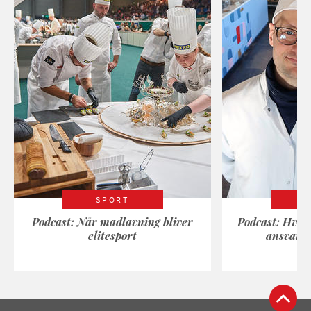
SPORT
Podcast: Når madlavning bliver
Podcast: Hvad
elitesport
ansvarli