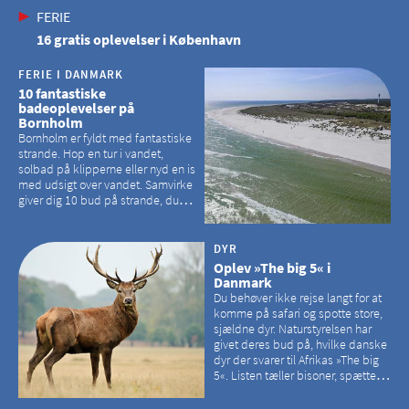
FERIE
16 gratis oplevelser i København
FERIE I DANMARK
10 fantastiske
badeoplevelser på
Bornholm
Bornholm er fyldt med fantastiske
strande. Hop en tur i vandet,
solbad på klipperne eller nyd en is
med udsigt over vandet. Samvirke
giver dig 10 bud på strande, du
kan besøge på Bornholm
DYR
Oplev »The big 5« i
Danmark
Du behøver ikke rejse langt for at
komme på safari og spotte store,
sjældne dyr. Naturstyrelsen har
givet deres bud på, hvilke danske
dyr der svarer til Afrikas »The big
5«. Listen tæller bisoner, spættede
sæler, vilde heste, krondyr og
havørne.