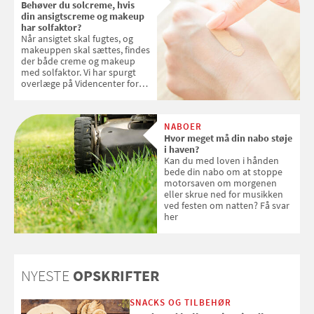
Behøver du solcreme, hvis
din ansigtscreme og makeup
har solfaktor?
Når ansigtet skal fugtes, og
makeuppen skal sættes, findes
der både creme og makeup
med solfaktor. Vi har spurgt
overlæge på Videncenter for
Hudkræft, Stine Regin Wiegell,
om ansigtscreme og makeup
med SPF kan erstatte
NABOER
solcreme, når man bevæger
Hvor meget må din nabo støje
sig ud i solen
i haven?
Kan du med loven i hånden
bede din nabo om at stoppe
motorsaven om morgenen
eller skrue ned for musikken
ved festen om natten? Få svar
her
NYESTE
OPSKRIFTER
SNACKS OG TILBEHØR