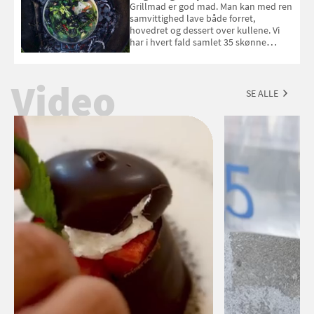
Esmeralda. Konkurrencen slutter 1.
Grillmad er god mad. Man kan med ren
september 2026.
samvittighed lave både forret,
hovedret og dessert over kullene. Vi
har i hvert fald samlet 35 skønne
forslag til en sommeraften i grillens
tegn.
Video
SE ALLE