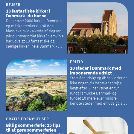
REJSER
13 fantastiske kirker i
Danmark, du bør se
Der er over 2000 kirker i Danmark,
og måske tænker du på den
klassiske hvidkalkede af slagsen,
når du hører ordet kirke? Samvirke
har udvalgt 13 fantastiske og
særlige kirker i hele Danmark - og
der er langt mellem den klassiske,
hvidkalkede kirke. Se et bud på,
hvilke kirker, der er en omvej værd
FRITID
10 steder i Danmark med
imponerende udsigt
Storslået udsigt og åbne vidder er
ikke noget, du behøver at rejse
langt efter. Vi har været en tur
rundt i smukke Danmark og
fundet 10 mere eller mindre
kendte steder med en udsigt, som
kan tage pusten fra de fleste
GRATIS FORNØJELSER
Billig sommerferie: 15 tips
til at gøre sommerferien