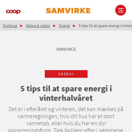
Gå
til
hovedindhold
Brødkrumme
Main
Forbrug
Klima & natur
Energi
5 tips til at spare energi i vint
navigation
ANNONCE
ENERGI
5 tips til at spare energi i
vinterhalvåret
Det er i efteråret og vinteren, det kan mærkes på
varmeregningen, hvis dit hus har et stort
varmetab, eller hvis du har en dyr
opvarmningsform. Tjek boligen efter i sømmene,