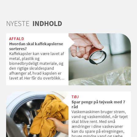
NYESTE
INDHOLD
AFFALD
Hvordan skal kaffekapslerne
sorteres?
Kaffekapsler kan være lavet af
metal, plastik og
bionedbrydeligt materiale, og
den rigtige skraldespand
afhænger af, hvad kapslen er
lavet af. Her får du overblikket
over, hvordan kaffekapslerne
skal sorteres
TØJ
Spar penge på tøjvask med 7
råd
Vaskemaskinen bruger strøm,
vand og vaskemiddel, når tøjet
skal blive rent. Med små
ændringer i dine vaskevaner
kan du spare på elregningen,
bruge mindre vand og sæbe