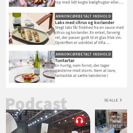
top med lidt kogte bælgfrugter eller
en rest kylling, og nyd den som et let,
selvstændigt måltid. Opskriften er fra
ANNONCØRBETALT INDHOLD
Louisa Lorangs kogebog "Salat".
Laks med citrus og koriander
Stegt laks får friskhed fra en sauce med
citrus og koriander. En enkel, farverig
ret, der passer godt til et glas frisk vin.
Opskriften er udviklet af Viña
Esmeralda.
ANNONCØRBETALT INDHOLD
Tuntartar
En hurtig, nem forret, der tager
gæsterne med storm. Nem at lave,
fantastisk at sætte tænderne i
Podcast
SE ALLE