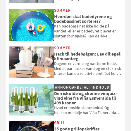
eget vandingssystem, så du slipper for
at bede naboen om at vande eller
SOMMER
komme hjem til døde planter
Hvordan skal badedyrene og
badebassinet sorteres?
Kan badebassinet ikke holde på
vandet, eller er badedyret blevet en
slatten fornøjelse? Kan de ikke
repareres, skal du være særligt
opmærksom, når du smider
SOMMER
badebassinet eller et badedyr ud
Hack til hedebølgen: Lav dit eget
klimaanlæg
Dagene er varme og nætterne hede.
Med et par flasker vand og en elektrisk
blæser kan du relativt nemt fået koldt
pust, når der er varmt ude og inde. Klik
og se, hvordan du gør
ANNONCØRBETALT INDHOLD
Den iskolde og skønne vinquiz -
vind vine fra Viña Esmeralda til
499 kroner
Hvad er posidonia oceanica? Og
hvilken medalje har Viña Esmeralda
White fået ved Mundus vini i 2026? Gæt
med i Samvirkes skønne vinquiz, hvor
GRILL
du kan vinde 6 flasker vin fra Viña
35 gode grillopskrifter