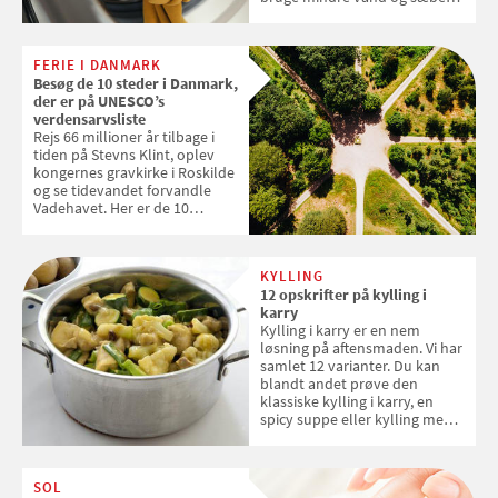
og forlænge vaskemaskinens
levetid. Samvirke har samlet 7
enkle råd til at spare penge på
FERIE I DANMARK
tøjvasken
Besøg de 10 steder i Danmark,
der er på UNESCO’s
verdensarvsliste
Rejs 66 millioner år tilbage i
tiden på Stevns Klint, oplev
kongernes gravkirke i Roskilde
og se tidevandet forvandle
Vadehavet. Her er de 10
danske steder på UNESCO's
verdensarvsliste
KYLLING
12 opskrifter på kylling i
karry
Kylling i karry er en nem
løsning på aftensmaden. Vi har
samlet 12 varianter. Du kan
blandt andet prøve den
klassiske kylling i karry, en
spicy suppe eller kylling med
kokosris. Velbekomme!
SOL