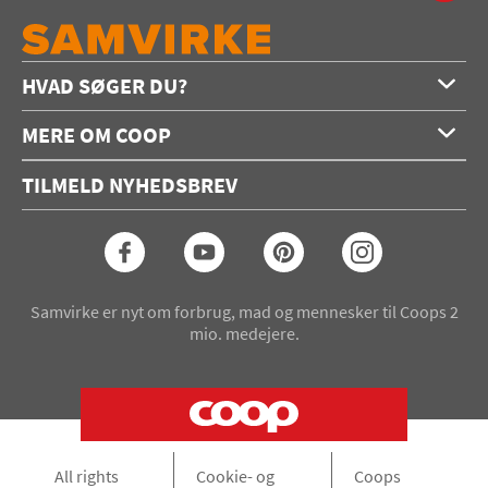
HVAD SØGER DU?
Forside
MERE OM COOP
Opskrifter
Om os
Konkurrencer
TILMELD NYHEDSBREV
Annoncering
Podcast
Coop.dk
Video
Coop medlem
Arkiv
Seneste Samvirke-magasin
Samvirke er nyt om forbrug, mad og mennesker til Coops 2
mio. medejere.
All rights
Cookie- og
Coops