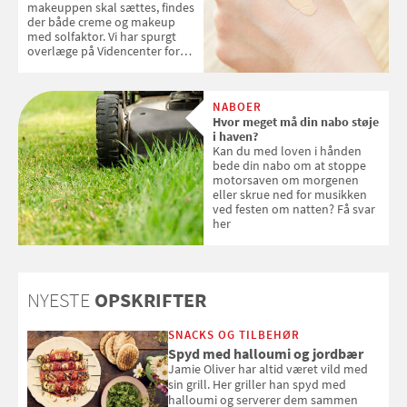
makeuppen skal sættes, findes
der både creme og makeup
med solfaktor. Vi har spurgt
overlæge på Videncenter for
Hudkræft, Stine Regin Wiegell,
om ansigtscreme og makeup
med SPF kan erstatte
NABOER
solcreme, når man bevæger
Hvor meget må din nabo støje
sig ud i solen
i haven?
Kan du med loven i hånden
bede din nabo om at stoppe
motorsaven om morgenen
eller skrue ned for musikken
ved festen om natten? Få svar
her
NYESTE
OPSKRIFTER
SNACKS OG TILBEHØR
Spyd med halloumi og jordbær
Jamie Oliver har altid været vild med
sin grill. Her griller han spyd med
halloumi og serverer dem sammen