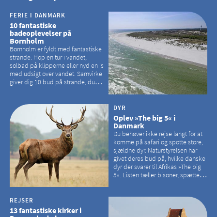
FERIE I DANMARK
10 fantastiske
badeoplevelser på
Bornholm
Bornholm er fyldt med fantastiske
strande. Hop en tur i vandet,
solbad på klipperne eller nyd en is
med udsigt over vandet. Samvirke
giver dig 10 bud på strande, du
kan besøge på Bornholm
DYR
Oplev »The big 5« i
Danmark
Du behøver ikke rejse langt for at
komme på safari og spotte store,
sjældne dyr. Naturstyrelsen har
givet deres bud på, hvilke danske
dyr der svarer til Afrikas »The big
5«. Listen tæller bisoner, spættede
sæler, vilde heste, krondyr og
havørne.
REJSER
13 fantastiske kirker i