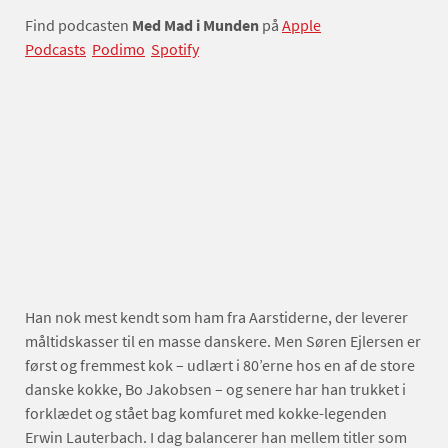
Find podcasten
Med Mad i Munden
på
Apple
Podcasts
Podimo
Spotify
Han nok mest kendt som ham fra Aarstiderne, der leverer
måltidskasser til en masse danskere. Men Søren Ejlersen er
først og fremmest kok – udlært i 80’erne hos en af de store
danske kokke, Bo Jakobsen – og senere har han trukket i
forklædet og stået bag komfuret med kokke-legenden
Erwin Lauterbach. I dag balancerer han mellem titler som