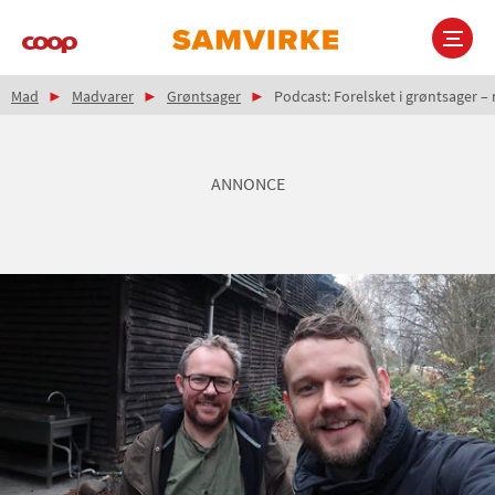
Gå
til
hovedindhold
Brødkrumme
Main
Mad
Madvarer
Grøntsager
Podcast: Forelsket i grøntsager –
navigation
ANNONCE