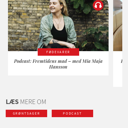
FØDEVARER
Podcast: Fremtidens mad – med Mia Maja
Pod
Hansson
af
LÆS
MERE OM
GRØNTSAGER
PODCAST