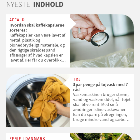
NYESTE
INDHOLD
AFFALD
Hvordan skal kaffekapslerne
sorteres?
Kaffekapsler kan være lavet af
metal, plastik og
bionedbrydeligt materiale, og
den rigtige skraldespand
afhænger af, hvad kapslen er
lavet af. Her får du overblikket
over, hvordan kaffekapslerne
skal sorteres
TØJ
Spar penge på tøjvask med 7
råd
Vaskemaskinen bruger strøm,
vand og vaskemiddel, når tøjet
skal blive rent. Med små
ændringer i dine vaskevaner
kan du spare på elregningen,
bruge mindre vand og sæbe
og forlænge vaskemaskinens
levetid. Samvirke har samlet 7
enkle råd til at spare penge på
FERIE I DANMARK
tøjvasken