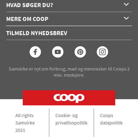
HVAD SØGER DU?
Forside
MERE OM COOP
Opskrifter
Om os
Konkurrencer
TILMELD NYHEDSBREV
Annoncering
Podcast
Coop.dk
Video
Coop medlem
Arkiv
Seneste Samvirke-magasin
Samvirke er nyt om forbrug, mad og mennesker til Coops 2
mio. medejere.
All rights
Cookie- og
Coops
Samvirke
privatlivspolitik
datapolitik
2021