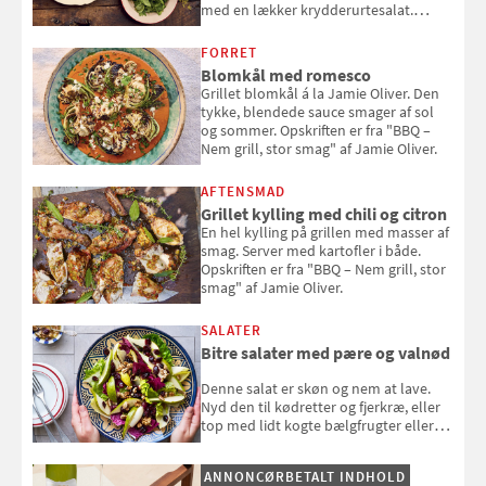
med en lækker krydderurtesalat.
Opskriften er fra “BBQ – Nem grill, stor
smag" af Jamie Oliver.
FORRET
Blomkål med romesco
Grillet blomkål á la Jamie Oliver. Den
tykke, blendede sauce smager af sol
og sommer. Opskriften er fra "BBQ –
Nem grill, stor smag" af Jamie Oliver.
AFTENSMAD
Grillet kylling med chili og citron
En hel kylling på grillen med masser af
smag. Server med kartofler i både.
Opskriften er fra "BBQ – Nem grill, stor
smag" af Jamie Oliver.
SALATER
Bitre salater med pære og valnød
Denne salat er skøn og nem at lave.
Nyd den til kødretter og fjerkræ, eller
top med lidt kogte bælgfrugter eller
en rest kylling, og nyd den som et let,
selvstændigt måltid. Opskriften er fra
ANNONCØRBETALT INDHOLD
Louisa Lorangs kogebog "Salat".