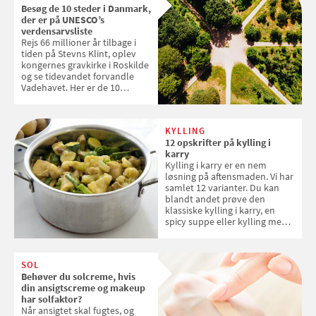
Besøg de 10 steder i Danmark,
der er på UNESCO’s
verdensarvsliste
Rejs 66 millioner år tilbage i
tiden på Stevns Klint, oplev
kongernes gravkirke i Roskilde
og se tidevandet forvandle
Vadehavet. Her er de 10
danske steder på UNESCO's
verdensarvsliste
KYLLING
12 opskrifter på kylling i
karry
Kylling i karry er en nem
løsning på aftensmaden. Vi har
samlet 12 varianter. Du kan
blandt andet prøve den
klassiske kylling i karry, en
spicy suppe eller kylling med
kokosris. Velbekomme!
SOL
Behøver du solcreme, hvis
din ansigtscreme og makeup
har solfaktor?
Når ansigtet skal fugtes, og