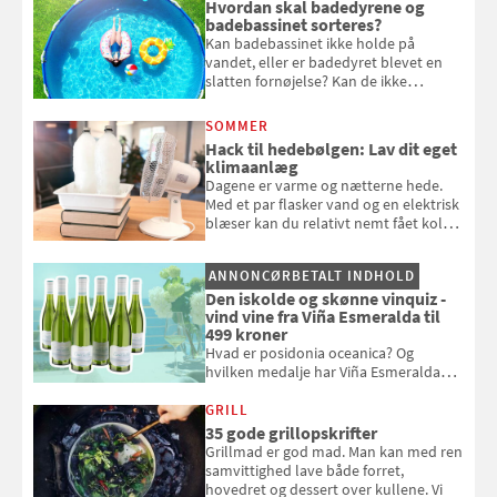
Hvordan skal badedyrene og
badebassinet sorteres?
Kan badebassinet ikke holde på
vandet, eller er badedyret blevet en
slatten fornøjelse? Kan de ikke
repareres, skal du være særligt
opmærksom, når du smider
SOMMER
badebassinet eller et badedyr ud
Hack til hedebølgen: Lav dit eget
klimaanlæg
Dagene er varme og nætterne hede.
Med et par flasker vand og en elektrisk
blæser kan du relativt nemt fået koldt
pust, når der er varmt ude og inde. Klik
og se, hvordan du gør
ANNONCØRBETALT INDHOLD
Den iskolde og skønne vinquiz -
vind vine fra Viña Esmeralda til
499 kroner
Hvad er posidonia oceanica? Og
hvilken medalje har Viña Esmeralda
White fået ved Mundus vini i 2026? Gæt
med i Samvirkes skønne vinquiz, hvor
GRILL
du kan vinde 6 flasker vin fra Viña
35 gode grillopskrifter
Esmeralda. Konkurrencen slutter 1.
Grillmad er god mad. Man kan med ren
september 2026.
samvittighed lave både forret,
hovedret og dessert over kullene. Vi