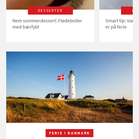
DESSERTER
LI
Nem sommerdessert: Flødeboller
Smart tip: Vand
med bærfyld
er på ferie
FERIE I DANMARK