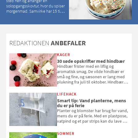
sted hen og arranger en
solopgangsskovtur, hvor du spiser
morgenmad. Samvirke har 15 tips
til, hvordan du kan have en
magisk ferie, uden at det koster
dig det vilde
REDAKTIONEN
ANBEFALER
KAGER
30 søde opskrifter med hindbær
Hindbær frister med en liflig og
aromatisk smag. De vilde hindbær er
små og fine, og sæsonen er lang med
plukning fra juli til oktober. Hindbær
kan spises direkte fra busken, eller du
kan bruge dine hindbær i alt fra
LIFEHACK
bagværk og salater til is og syltning.
Smart tip: Vand planterne, mens
du er på ferie
Planter og blomster har brug for vand,
mens du er på ferie. Med en plastpose,
vatpind og et par strips kan du lave dit
eget vandingssystem, så du slipper for
at bede naboen om at vande eller
SOMMER
komme hjem til døde planter