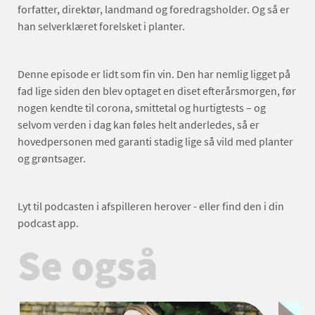
forfatter, direktør, landmand og foredragsholder. Og så er
han selverklæret forelsket i planter.
Denne episode er lidt som fin vin. Den har nemlig ligget på
fad lige siden den blev optaget en diset efterårsmorgen, før
nogen kendte til corona, smittetal og hurtigtests – og
selvom verden i dag kan føles helt anderledes, så er
hovedpersonen med garanti stadig lige så vild med planter
og grøntsager.
Lyt til podcasten i afspilleren herover - eller find den i din
podcast app.
Se også