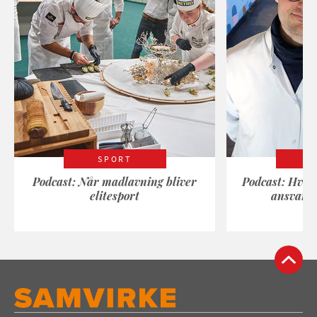
SPORT
Podcast: Når madlavning bliver
Podcast: Hvad
elitesport
ansvarli