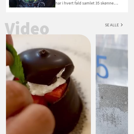
har i hvert fald samlet 35 skønne
forslag til en sommeraften i grillens
tegn.
Video
SE ALLE