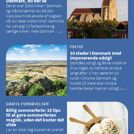
Danmark, du bør se
Der er over 2000 kirker i Danmark,
og måske tænker du på den
klassiske hvidkalkede af slagsen,
når du hører ordet kirke? Samvirke
har udvalgt 13 fantastiske og
særlige kirker i hele Danmark - og
der er langt mellem den klassiske,
hvidkalkede kirke. Se et bud på,
hvilke kirker, der er en omvej værd
FRITID
10 steder i Danmark med
imponerende udsigt
Storslået udsigt og åbne vidder er
ikke noget, du behøver at rejse
langt efter. Vi har været en tur
rundt i smukke Danmark og
fundet 10 mere eller mindre
kendte steder med en udsigt, som
kan tage pusten fra de fleste
GRATIS FORNØJELSER
Billig sommerferie: 15 tips
til at gøre sommerferien
magisk, uden det koster det
vilde
Lav en isbar, tag bussen et ukendt