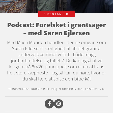
GRØNTSAGER
Podcast: Forelsket i grøntsager
– med Søren Ejlersen
Med Mad i Munden handler i denne omgang om
Søren Ejlersens kærlighed til alt det grønne.
Undervejs kommer vi forbi både magi,
jordforbindelse og tallet 7. Du kan også blive
klogere på 80/20 princippet, som er en af hans
helt store kæpheste – og så kan du høre, hvorfor
du skal lære at spise den bitre kål
TEKST:
ANDREAS GRUBBE KIRKELUND
|
09. NOVEMBER 2021
|
LÆSETID:
1
MIN.