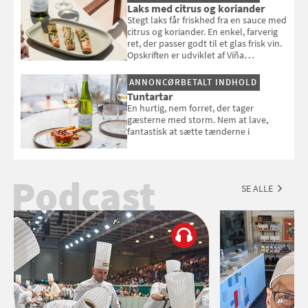
Laks med citrus og koriander
Stegt laks får friskhed fra en sauce med
citrus og koriander. En enkel, farverig
ret, der passer godt til et glas frisk vin.
Opskriften er udviklet af Viña
Esmeralda.
ANNONCØRBETALT INDHOLD
Tuntartar
En hurtig, nem forret, der tager
gæsterne med storm. Nem at lave,
fantastisk at sætte tænderne i
Podcast
SE ALLE