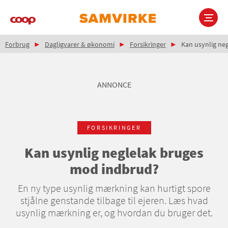
Gå
til
hovedindhold
Brødkrumme
Main
Forbrug
Dagligvarer & økonomi
Forsikringer
Kan usynlig ne
navigation
ANNONCE
FORSIKRINGER
Kan usynlig neglelak bruges
mod indbrud?
En ny type usynlig mærkning kan hurtigt spore
stjålne genstande tilbage til ejeren. Læs hvad
usynlig mærkning er, og hvordan du bruger det.