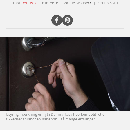
TEKST:
BOLIUS.DK
|
FOTO: COLOURBOX
|
12. MARTS 2015
|
LÆSETID:
5
MIN.
Usynlig mærkning er nyt i Danmark, så hverken politi eller
sikkerhedsbranchen har endnu så mange erfaringer.