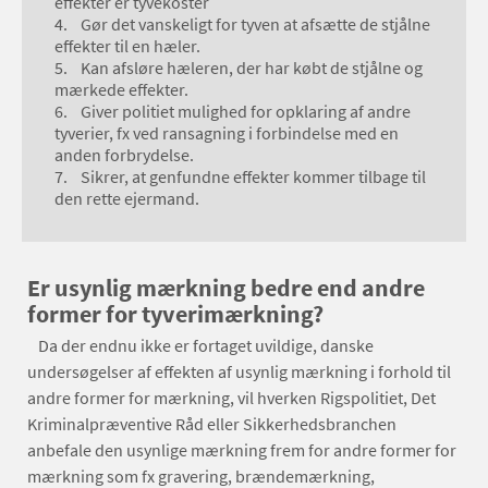
effekter er tyvekoster
4. Gør det vanskeligt for tyven at afsætte de stjålne
effekter til en hæler.
5. Kan afsløre hæleren, der har købt de stjålne og
mærkede effekter.
6. Giver politiet mulighed for opklaring af andre
tyverier, fx ved ransagning i forbindelse med en
anden forbrydelse.
7. Sikrer, at genfundne effekter kommer tilbage til
den rette ejermand.
Er usynlig mærkning bedre end andre
former for tyverimærkning?
Da der endnu ikke er fortaget uvildige, danske
undersøgelser af effekten af usynlig mærkning i forhold til
andre former for mærkning, vil hverken Rigspolitiet, Det
Kriminalpræventive Råd eller Sikkerhedsbranchen
anbefale den usynlige mærkning frem for andre former for
mærkning som fx gravering, brændemærkning,