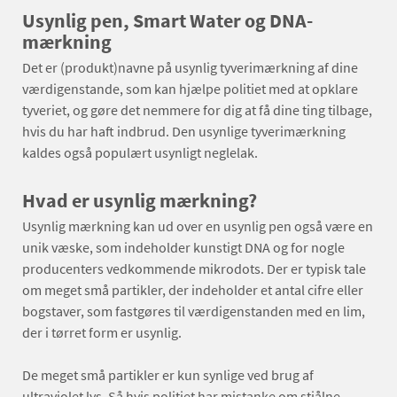
Usynlig pen, Smart Water og DNA-
mærkning
Det er (produkt)navne på usynlig tyverimærkning af dine
værdigenstande, som kan hjælpe politiet med at opklare
tyveriet, og gøre det nemmere for dig at få dine ting tilbage,
hvis du har haft indbrud. Den usynlige tyverimærkning
kaldes også populært usynligt neglelak.
Hvad er usynlig mærkning?
Usynlig mærkning kan ud over en usynlig pen også være en
unik væske, som indeholder kunstigt DNA og for nogle
producenters vedkommende mikrodots. Der er typisk tale
om meget små partikler, der indeholder et antal cifre eller
bogstaver, som fastgøres til værdigenstanden med en lim,
der i tørret form er usynlig.
De meget små partikler er kun synlige ved brug af
ultraviolet lys. Så hvis politiet har mistanke om stjålne