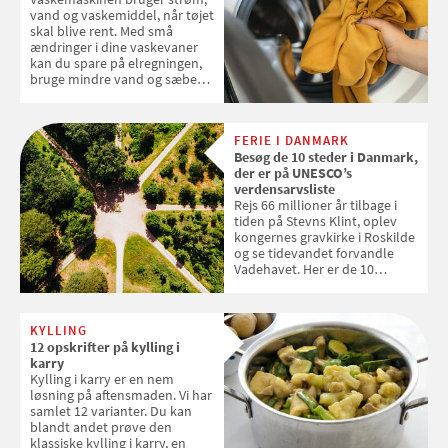
2026
vand og vaskemiddel, når tøjet
skal blive rent. Med små
ændringer i dine vaskevaner
kan du spare på elregningen,
bruge mindre vand og sæbe
og forlænge vaskemaskinens
levetid. Samvirke har samlet 7
enkle råd til at spare penge på
FERIE I DANMARK
tøjvasken
Besøg de 10 steder i Danmark,
der er på UNESCO’s
verdensarvsliste
Rejs 66 millioner år tilbage i
tiden på Stevns Klint, oplev
kongernes gravkirke i Roskilde
og se tidevandet forvandle
Vadehavet. Her er de 10
danske steder på UNESCO's
verdensarvsliste
KYLLING
12 opskrifter på kylling i
karry
Kylling i karry er en nem
løsning på aftensmaden. Vi har
samlet 12 varianter. Du kan
blandt andet prøve den
klassiske kylling i karry, en