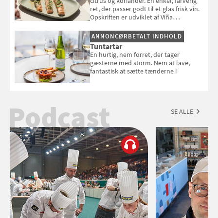
citrus og koriander. En enkel, farverig
ret, der passer godt til et glas frisk vin.
Opskriften er udviklet af Viña
Esmeralda.
ANNONCØRBETALT INDHOLD
Tuntartar
En hurtig, nem forret, der tager
gæsterne med storm. Nem at lave,
fantastisk at sætte tænderne i
Podcast
SE ALLE