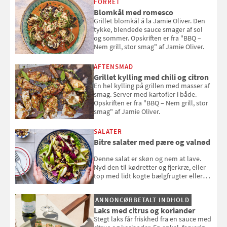
FORRET
Blomkål med romesco
Grillet blomkål á la Jamie Oliver. Den
tykke, blendede sauce smager af sol
og sommer. Opskriften er fra "BBQ –
Nem grill, stor smag" af Jamie Oliver.
AFTENSMAD
Grillet kylling med chili og citron
En hel kylling på grillen med masser af
smag. Server med kartofler i både.
Opskriften er fra "BBQ – Nem grill, stor
smag" af Jamie Oliver.
SALATER
Bitre salater med pære og valnød
Denne salat er skøn og nem at lave.
Nyd den til kødretter og fjerkræ, eller
top med lidt kogte bælgfrugter eller
en rest kylling, og nyd den som et let,
selvstændigt måltid. Opskriften er fra
ANNONCØRBETALT INDHOLD
Louisa Lorangs kogebog "Salat".
Laks med citrus og koriander
Stegt laks får friskhed fra en sauce med