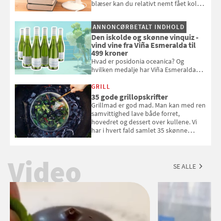
blæser kan du relativt nemt fået koldt
pust, når der er varmt ude og inde. Klik
og se, hvordan du gør
ANNONCØRBETALT INDHOLD
Den iskolde og skønne vinquiz -
vind vine fra Viña Esmeralda til
499 kroner
Hvad er posidonia oceanica? Og
hvilken medalje har Viña Esmeralda
White fået ved Mundus vini i 2026? Gæt
med i Samvirkes skønne vinquiz, hvor
GRILL
du kan vinde 6 flasker vin fra Viña
35 gode grillopskrifter
Esmeralda. Konkurrencen slutter 1.
Grillmad er god mad. Man kan med ren
september 2026.
samvittighed lave både forret,
hovedret og dessert over kullene. Vi
har i hvert fald samlet 35 skønne
forslag til en sommeraften i grillens
tegn.
Video
SE ALLE