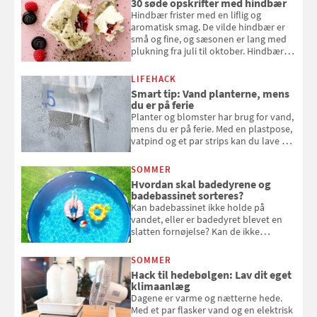
30 søde opskrifter med hindbær
Hindbær frister med en liflig og
aromatisk smag. De vilde hindbær er
små og fine, og sæsonen er lang med
plukning fra juli til oktober. Hindbær
kan spises direkte fra busken, eller du
kan bruge dine hindbær i alt fra
LIFEHACK
bagværk og salater til is og syltning.
Smart tip: Vand planterne, mens
du er på ferie
Planter og blomster har brug for vand,
mens du er på ferie. Med en plastpose,
vatpind og et par strips kan du lave dit
eget vandingssystem, så du slipper for
at bede naboen om at vande eller
SOMMER
komme hjem til døde planter
Hvordan skal badedyrene og
badebassinet sorteres?
Kan badebassinet ikke holde på
vandet, eller er badedyret blevet en
slatten fornøjelse? Kan de ikke
repareres, skal du være særligt
opmærksom, når du smider
SOMMER
badebassinet eller et badedyr ud
Hack til hedebølgen: Lav dit eget
klimaanlæg
Dagene er varme og nætterne hede.
Med et par flasker vand og en elektrisk