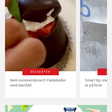
DESSERTER
LI
Nem sommerdessert: Flødeboller
Smart tip: Vand
med bærfyld
er på ferie