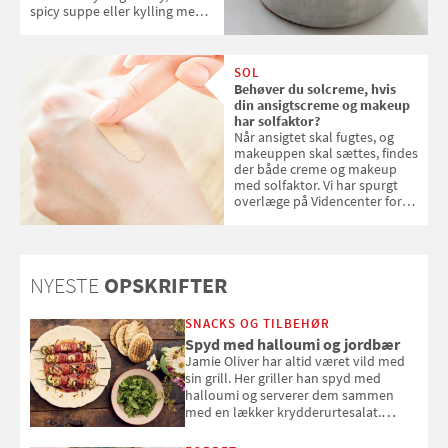
spicy suppe eller kylling med
kokosris. Velbekomme!
SOL
Behøver du solcreme, hvis
din ansigtscreme og makeup
har solfaktor?
Når ansigtet skal fugtes, og
makeuppen skal sættes, findes
der både creme og makeup
med solfaktor. Vi har spurgt
overlæge på Videncenter for
Hudkræft, Stine Regin Wiegell,
om ansigtscreme og makeup
med SPF kan erstatte
solcreme, når man bevæger
NYESTE
OPSKRIFTER
sig ud i solen
SNACKS OG TILBEHØR
Spyd med halloumi og jordbær
Jamie Oliver har altid været vild med
sin grill. Her griller han spyd med
halloumi og serverer dem sammen
med en lækker krydderurtesalat.
Opskriften er fra “BBQ – Nem grill, stor
smag" af Jamie Oliver.