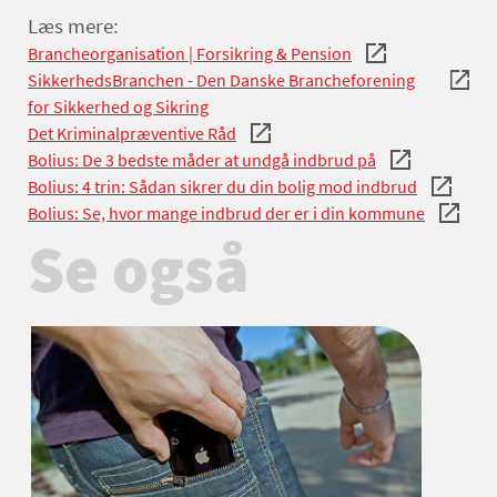
Læs mere:
Brancheorganisation | Forsikring & Pension
SikkerhedsBranchen - Den Danske Brancheforening
for Sikkerhed og Sikring
Det Kriminalpræventive Råd
Bolius: De 3 bedste måder at undgå indbrud på
Bolius: 4 trin: Sådan sikrer du din bolig mod indbrud
Bolius: Se, hvor mange indbrud der er i din kommune
Se også