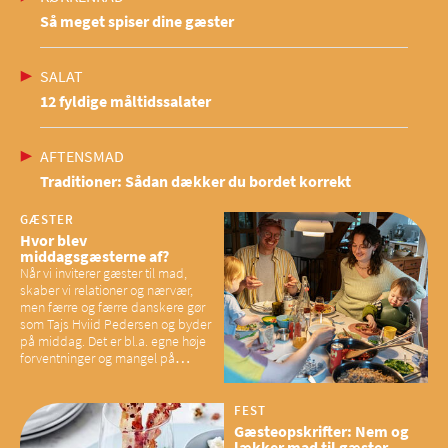
Så meget spiser dine gæster
SALAT
12 fyldige måltidssalater
AFTENSMAD
Traditioner: Sådan dækker du bordet korrekt
GÆSTER
Hvor blev
middagsgæsterne af?
Når vi inviterer gæster til mad,
skaber vi relationer og nærvær,
men færre og færre danskere gør
som Tajs Hviid Pedersen og byder
på middag. Det er bl.a. egne høje
forventninger og mangel på
overskud, der spænder ben,
mener eksperter – og det kan
have konsekvenser for vores
FEST
sociale fællesskaber
Gæsteopskrifter: Nem og
lækker mad til gæster