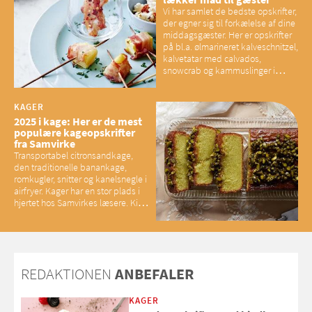
Vi har samlet de bedste opskrifter,
der egner sig til forkælelse af dine
middagsgæster. Her er opskrifter
på bl.a. ølmarineret kalveschnitzel,
kalvetatar med calvados,
snowcrab og kammuslinger i
brunet citronsmør og snacks til
baconelskere
KAGER
2025 i kage: Her er de mest
populære kageopskrifter
fra Samvirke
Transportabel citronsandkage,
den traditionelle banankage,
romkugler, snitter og kanelsnegle i
airfryer. Kager har en stor plads i
hjertet hos Samvirkes læsere. Kig
med og se alle favoritterne fra
2025
REDAKTIONEN
ANBEFALER
KAGER