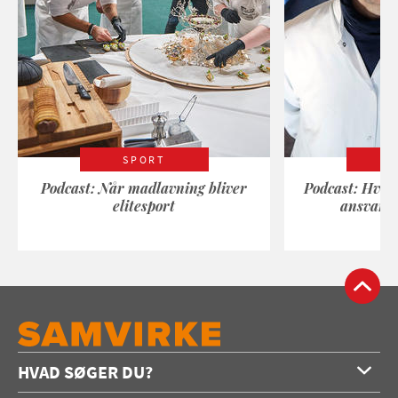
SPORT
Podcast: Når madlavning bliver
Podcast: Hvad
elitesport
ansvarli
HVAD SØGER DU?