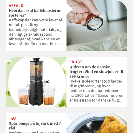
AFFALD
Hvordan skal kaffekapslerne
sorteres?
Kaffekapsler kan være lavet af
metal, plastik og
bionedbrydeligt materiale, og
den rigtige skraldespand
afhænger af, hvad kapslen er
lavet af. Her får du overblikket
over, hvordan kaffekapslerne
skal sorteres
FRUGT
Quizzen om de danske
frugter: Vind en slowjuicer til
599 kroner
Hvilke æblesorter stod fadder
til Ingrid Marie, og hvad
hedder den der pæredessert
fra 1800-tallet ? Sensommeren
er højsæson for danske fruger,
og lige nu kan du stemme om
dine danske og lokale
favoritter. Det fejrer Samvirke
TØJ
med en quiz om alt det danske
Spar penge på tøjvask med 7
frugt, vi elsker. Konkurrencen
råd
slutter fredag d. 18. september
Vaskemaskinen bruger strøm,