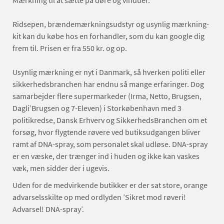
Mærkning til at sætte på døre og vinduer.
Ridsepen, brændemærkningsudstyr og usynlig mærkning-
kit kan du købe hos en forhandler, som du kan google dig
frem til. Prisen er fra 550 kr. og op.
Usynlig mærkning er nyt i Danmark, så hverken politi eller
sikkerhedsbranchen har endnu så mange erfaringer. Dog
samarbejder flere supermarkeder (Irma, Netto, Brugsen,
Dagli’Brugsen og 7-Eleven) i Storkøbenhavn med 3
politikredse, Dansk Erhverv og SikkerhedsBranchen om et
forsøg, hvor flygtende røvere ved butiksudgangen bliver
ramt af DNA-spray, som personalet skal udløse. DNA-spray
er en væske, der trænger ind i huden og ikke kan vaskes
væk, men sidder der i ugevis.
Uden for de medvirkende butikker er der sat store, orange
advarselsskilte op med ordlyden ’Sikret mod røveri!
Advarsel! DNA-spray’.