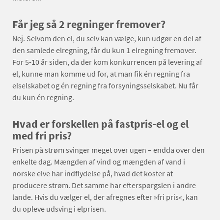
Får jeg så 2 regninger fremover?
Nej. Selvom den el, du selv kan vælge, kun udgør en del af
den samlede elregning, får du kun 1 elregning fremover.
For 5-10 år siden, da der kom konkurrencen på levering af
el, kunne man komme ud for, at man fik én regning fra
elselskabet og én regning fra forsyningsselskabet. Nu får
du kun én regning.
Hvad er forskellen på fastpris-el og el
med fri pris?
Prisen på strøm svinger meget over ugen – endda over den
enkelte dag. Mængden af vind og mængden af vand i
norske elve har indflydelse på, hvad det koster at
producere strøm. Det samme har efterspørgslen i andre
lande. Hvis du vælger el, der afregnes efter »fri pris«, kan
du opleve udsving i elprisen.