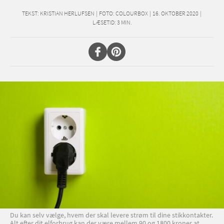
TEKST:
KRISTIAN HERLUFSEN
|
FOTO: COLOURBOX
|
16. OKTOBER 2020
|
LÆSETID:
3
MIN.
Du kan selv vælge, hvem der skal levere strøm til dine stikkontakter.
Alt efter dit elforbrug kan der være mellem 90 og 1800 kroner at