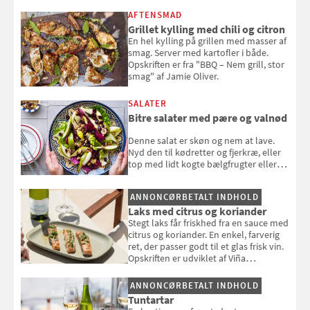
AFTENSMAD
Grillet kylling med chili og citron
En hel kylling på grillen med masser af
smag. Server med kartofler i både.
Opskriften er fra "BBQ – Nem grill, stor
smag" af Jamie Oliver.
SALATER
Bitre salater med pære og valnød
Denne salat er skøn og nem at lave.
Nyd den til kødretter og fjerkræ, eller
top med lidt kogte bælgfrugter eller
en rest kylling, og nyd den som et let,
selvstændigt måltid. Opskriften er fra
ANNONCØRBETALT INDHOLD
Louisa Lorangs kogebog "Salat".
Laks med citrus og koriander
Stegt laks får friskhed fra en sauce med
citrus og koriander. En enkel, farverig
ret, der passer godt til et glas frisk vin.
Opskriften er udviklet af Viña
Esmeralda.
ANNONCØRBETALT INDHOLD
Tuntartar