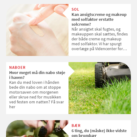
SOL
Kan ansigtscreme og makeup
med solfaktor erstatte
solcreme?
Når ansigtet skal fugtes, og
makeuppen skal sættes, findes
der både creme og makeup
med solfaktor. Vi har spurgt
overlæge på Videncenter for
Hudkræft, Stine Regin Wiegell,
om ansigtscreme og makeup
med SPF kan erstatte
NABOER
solcreme, når man bevæger
Hvor meget må din nabo støje
sig ud i solen
i haven?
Kan du med loven i hånden
bede din nabo om at stoppe
motorsaven om morgenen
eller skrue ned for musikken
ved festen om natten? Få svar
her
BÆR
6 ting, du (måske) ikke vidste
om brombær