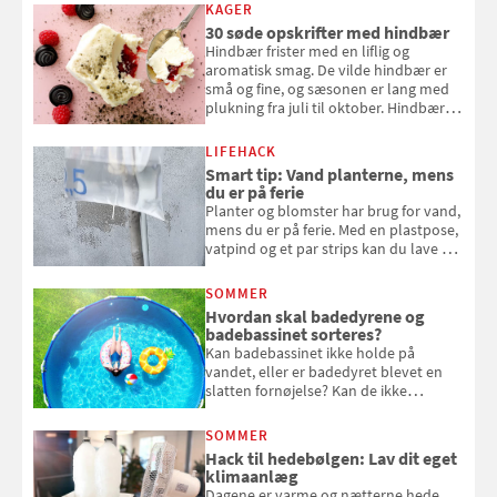
KAGER
30 søde opskrifter med hindbær
Hindbær frister med en liflig og
aromatisk smag. De vilde hindbær er
små og fine, og sæsonen er lang med
plukning fra juli til oktober. Hindbær
kan spises direkte fra busken, eller du
kan bruge dine hindbær i alt fra
LIFEHACK
bagværk og salater til is og syltning.
Smart tip: Vand planterne, mens
du er på ferie
Planter og blomster har brug for vand,
mens du er på ferie. Med en plastpose,
vatpind og et par strips kan du lave dit
eget vandingssystem, så du slipper for
at bede naboen om at vande eller
SOMMER
komme hjem til døde planter
Hvordan skal badedyrene og
badebassinet sorteres?
Kan badebassinet ikke holde på
vandet, eller er badedyret blevet en
slatten fornøjelse? Kan de ikke
repareres, skal du være særligt
opmærksom, når du smider
SOMMER
badebassinet eller et badedyr ud
Hack til hedebølgen: Lav dit eget
klimaanlæg
Dagene er varme og nætterne hede.