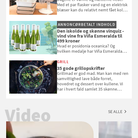
Med et par flasker vand og en elektrisk
blæser kan du relativt nemt fået koldt
pust, når der er varmt ude og inde. Klik
og se, hvordan du gør
ANNONCØRBETALT INDHOLD
Den iskolde og skønne vinquiz -
vind vine fra Viña Esmeralda til
499 kroner
Hvad er posidonia oceanica? Og
hvilken medalje har Viña Esmeralda
White fået ved Mundus vini i 2026? Gæt
med i Samvirkes skønne vinquiz, hvor
GRILL
du kan vinde 6 flasker vin fra Viña
35 gode grillopskrifter
Esmeralda. Konkurrencen slutter 1.
Grillmad er god mad. Man kan med ren
september 2026.
samvittighed lave både forret,
hovedret og dessert over kullene. Vi
har i hvert fald samlet 35 skønne
forslag til en sommeraften i grillens
tegn.
Video
SE ALLE