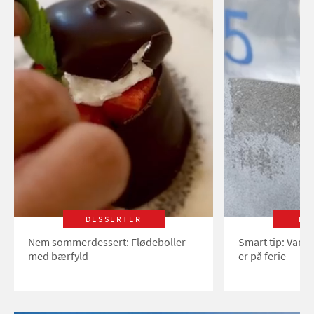
DESSERTER
LI
Nem sommerdessert: Flødeboller
Smart tip: Vand
med bærfyld
er på ferie