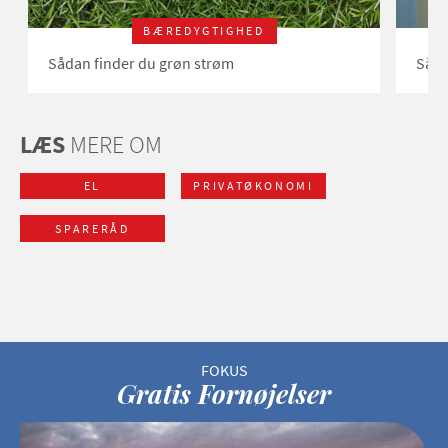
BÆREDYGTIGHED
Sådan finder du grøn strøm
Såda
LÆS
MERE OM
EL
PRIVATØKONOMI
SPARERÅD
Gratis Fornøjelser