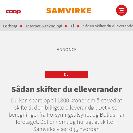
Gå
til
hovedindhold
Brødkrumme
Main
Forbrug
Internet & teknologi
El
Sådan skifter du elleverand
navigation
ANNONCE
EL
Sådan skifter du elleverandør
Du kan spare op til 1800 kroner om året ved at
skifte til den billigste elleverandør. Det viser
beregninger fra Forsyningstilsynet og Bolius har
foretaget. Det er nemt og hurtigt at skifte –
Samvirke viser dig, hvordan