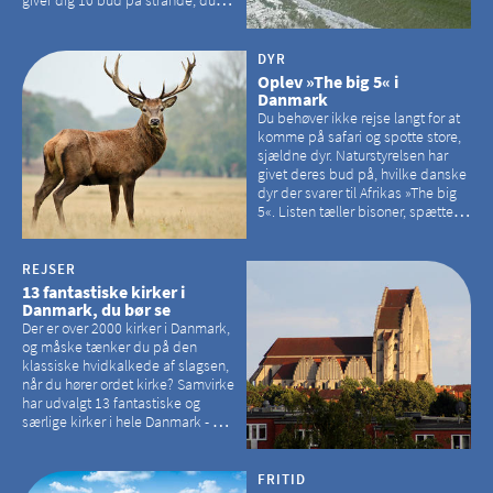
giver dig 10 bud på strande, du
kan besøge på Bornholm
DYR
Oplev »The big 5« i
Danmark
Du behøver ikke rejse langt for at
komme på safari og spotte store,
sjældne dyr. Naturstyrelsen har
givet deres bud på, hvilke danske
dyr der svarer til Afrikas »The big
5«. Listen tæller bisoner, spættede
sæler, vilde heste, krondyr og
havørne.
REJSER
13 fantastiske kirker i
Danmark, du bør se
Der er over 2000 kirker i Danmark,
og måske tænker du på den
klassiske hvidkalkede af slagsen,
når du hører ordet kirke? Samvirke
har udvalgt 13 fantastiske og
særlige kirker i hele Danmark - og
der er langt mellem den klassiske,
hvidkalkede kirke. Se et bud på,
hvilke kirker, der er en omvej værd
FRITID