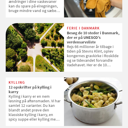
ændringer i dine vaskevaner
kan du spare på elregningen,
bruge mindre vand og sæbe
og forlænge vaskemaskinens
levetid. Samvirke har samlet 7
enkle råd til at spare penge på
FERIE I DANMARK
tøjvasken
Besøg de 10 steder i Danmark,
der er på UNESCO’s
verdensarvsliste
Rejs 66 millioner år tilbage i
tiden på Stevns Klint, oplev
kongernes gravkirke i Roskilde
og se tidevandet forvandle
Vadehavet. Her er de 10
danske steder på UNESCO's
verdensarvsliste
KYLLING
12 opskrifter på kylling i
karry
Kylling i karry er en nem
løsning på aftensmaden. Vi har
samlet 12 varianter. Du kan
blandt andet prøve den
klassiske kylling i karry, en
spicy suppe eller kylling med
kokosris. Velbekomme!