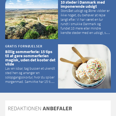
10 steder i Danmark med
imponerende udsigt
Storslået udsigt og åbne vidder er
ikke noget, du behøver at rejse
langt efter. Vi har været en tur
rundt i smukke Danmark og
fundet 10 mere eller mindre
kendte steder med en udsigt, som
kan tage pusten fra de fleste
GRATIS FORNØJELSER
Billig sommerferie: 15 tips
til at gøre sommerferien
magisk, uden det koster det
vilde
Lav en isbar, tag bussen et ukendt
sted hen og arranger en
solopgangsskovtur, hvor du spiser
morgenmad. Samvirke har 15 tips
til, hvordan du kan have en
magisk ferie, uden at det koster
dig det vilde
REDAKTIONEN
ANBEFALER