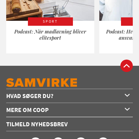
SPORT
Podcast: Når madlavning bliver
Podcast: Hvad
elitesport
ansvarli
HVAD SØGER DU?
Forside
MERE OM COOP
Opskrifter
Om os
Konkurrencer
TILMELD NYHEDSBREV
Annoncering
Podcast
Coop.dk
Video