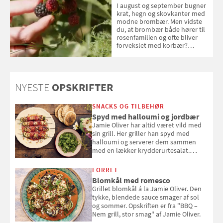
I august og september bugner
krat, hegn og skovkanter med
modne brombær. Men vidste
du, at brombær både hører til
rosenfamilien og ofte bliver
forvekslet med korbær?
Samvirke har samlet seks ting,
du (måske) ikke vidste om
brombær
NYESTE
OPSKRIFTER
SNACKS OG TILBEHØR
Spyd med halloumi og jordbær
Jamie Oliver har altid været vild med
sin grill. Her griller han spyd med
halloumi og serverer dem sammen
med en lækker krydderurtesalat.
Opskriften er fra “BBQ – Nem grill, stor
smag" af Jamie Oliver.
FORRET
Blomkål med romesco
Grillet blomkål á la Jamie Oliver. Den
tykke, blendede sauce smager af sol
og sommer. Opskriften er fra "BBQ –
Nem grill, stor smag" af Jamie Oliver.