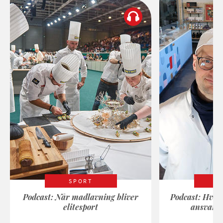
SPORT
Podcast: Når madlavning bliver
Podcast: Hvad
elitesport
ansvarli