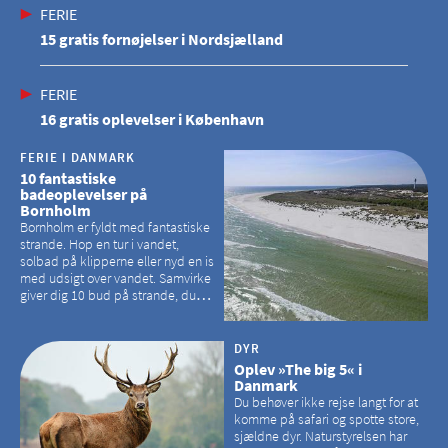
FERIE
15 gratis fornøjelser i Nordsjælland
FERIE
16 gratis oplevelser i København
FERIE I DANMARK
10 fantastiske
badeoplevelser på
Bornholm
Bornholm er fyldt med fantastiske
strande. Hop en tur i vandet,
solbad på klipperne eller nyd en is
med udsigt over vandet. Samvirke
giver dig 10 bud på strande, du
kan besøge på Bornholm
DYR
Oplev »The big 5« i
Danmark
Du behøver ikke rejse langt for at
komme på safari og spotte store,
sjældne dyr. Naturstyrelsen har