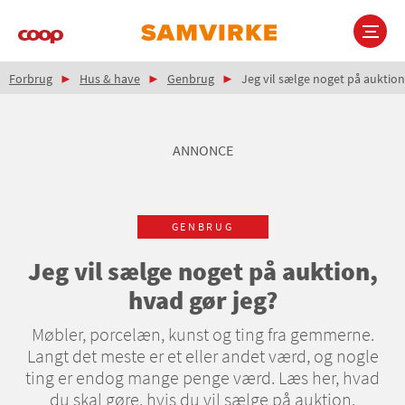
Gå
til
hovedindhold
Brødkrumme
Main
Forbrug
Hus & have
Genbrug
Jeg vil sælge noget på auktion
navigation
ANNONCE
GENBRUG
Jeg vil sælge noget på auktion,
hvad gør jeg?
Møbler, porcelæn, kunst og ting fra gemmerne.
Langt det meste er et eller andet værd, og nogle
ting er endog mange penge værd. Læs her, hvad
du skal gøre, hvis du vil sælge på auktion.