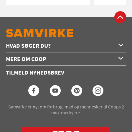
HVAD SØGER DU?
Forside
MERE OM COOP
Opskrifter
Om os
Konkurrencer
TILMELD NYHEDSBREV
Annoncering
Podcast
Coop.dk
Video
Coop medlem
Arkiv
Seneste Samvirke-magasin
Samvirke er nyt om forbrug, mad og mennesker til Coops 2
mio. medejere.