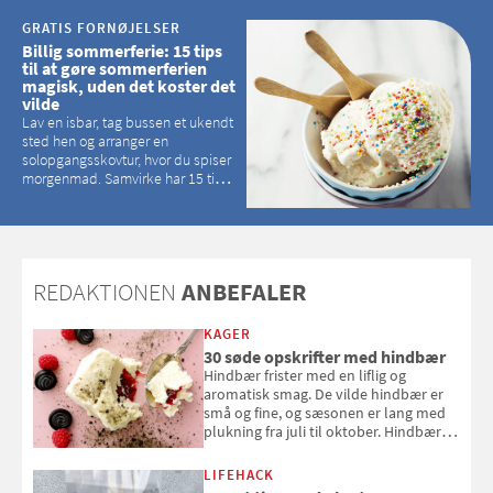
GRATIS FORNØJELSER
Billig sommerferie: 15 tips
til at gøre sommerferien
magisk, uden det koster det
vilde
Lav en isbar, tag bussen et ukendt
sted hen og arranger en
solopgangsskovtur, hvor du spiser
morgenmad. Samvirke har 15 tips
til, hvordan du kan have en
magisk ferie, uden at det koster
dig det vilde
REDAKTIONEN
ANBEFALER
KAGER
30 søde opskrifter med hindbær
Hindbær frister med en liflig og
aromatisk smag. De vilde hindbær er
små og fine, og sæsonen er lang med
plukning fra juli til oktober. Hindbær
kan spises direkte fra busken, eller du
kan bruge dine hindbær i alt fra
LIFEHACK
bagværk og salater til is og syltning.