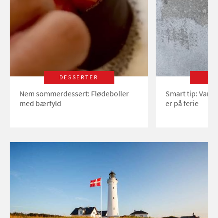
DESSERTER
LI
Nem sommerdessert: Flødeboller
Smart tip: Vand
med bærfyld
er på ferie