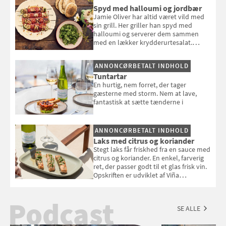
Spyd med halloumi og jordbær
Jamie Oliver har altid været vild med
sin grill. Her griller han spyd med
halloumi og serverer dem sammen
med en lækker krydderurtesalat.
Opskriften er fra “BBQ – Nem grill, stor
smag" af Jamie Oliver.
ANNONCØRBETALT INDHOLD
Tuntartar
En hurtig, nem forret, der tager
gæsterne med storm. Nem at lave,
fantastisk at sætte tænderne i
ANNONCØRBETALT INDHOLD
Laks med citrus og koriander
Stegt laks får friskhed fra en sauce med
citrus og koriander. En enkel, farverig
ret, der passer godt til et glas frisk vin.
Opskriften er udviklet af Viña
Esmeralda.
Podcast
SE ALLE