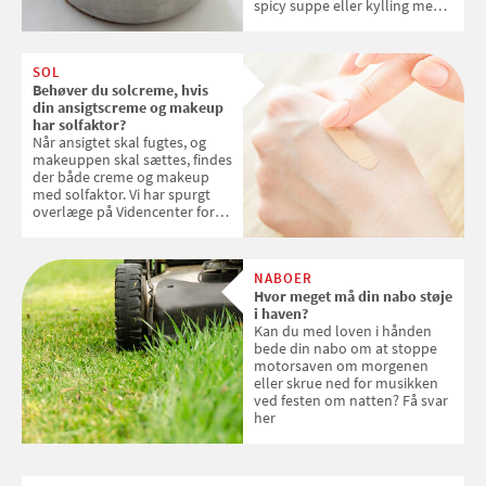
spicy suppe eller kylling med
kokosris. Velbekomme!
SOL
Behøver du solcreme, hvis
din ansigtscreme og makeup
har solfaktor?
Når ansigtet skal fugtes, og
makeuppen skal sættes, findes
der både creme og makeup
med solfaktor. Vi har spurgt
overlæge på Videncenter for
Hudkræft, Stine Regin Wiegell,
om ansigtscreme og makeup
med SPF kan erstatte
NABOER
solcreme, når man bevæger
Hvor meget må din nabo støje
sig ud i solen
i haven?
Kan du med loven i hånden
bede din nabo om at stoppe
motorsaven om morgenen
eller skrue ned for musikken
ved festen om natten? Få svar
her