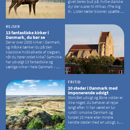
givet deres bud på, hvilke danske
dyr der svarer til Afrikas »The big
5«. Listen tæller bisoner, spættede
sæler, vilde heste, krondyr og
havørne.
REJSER
13 fantastiske kirker i
Danmark, du bør se
Der er over 2000 kirker i Danmark,
og måske tænker du på den
klassiske hvidkalkede af slagsen,
når du hører ordet kirke? Samvirke
har udvalgt 13 fantastiske og
særlige kirker i hele Danmark - og
der er langt mellem den klassiske,
hvidkalkede kirke. Se et bud på,
hvilke kirker, der er en omvej værd
FRITID
10 steder i Danmark med
imponerende udsigt
Storslået udsigt og åbne vidder er
ikke noget, du behøver at rejse
langt efter. Vi har været en tur
rundt i smukke Danmark og
fundet 10 mere eller mindre
kendte steder med en udsigt, som
kan tage pusten fra de fleste