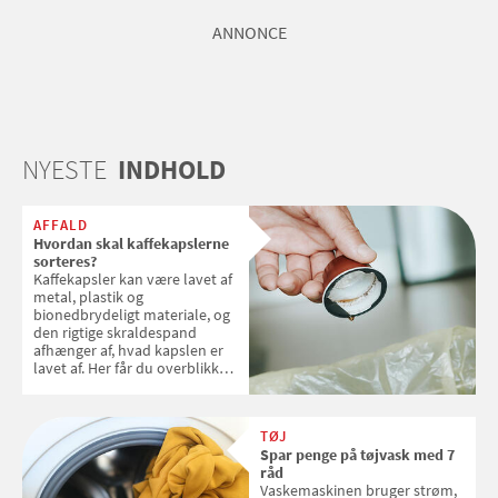
ANNONCE
NYESTE
INDHOLD
AFFALD
Hvordan skal kaffekapslerne
sorteres?
Kaffekapsler kan være lavet af
metal, plastik og
bionedbrydeligt materiale, og
den rigtige skraldespand
afhænger af, hvad kapslen er
lavet af. Her får du overblikket
over, hvordan kaffekapslerne
skal sorteres
TØJ
Spar penge på tøjvask med 7
råd
Vaskemaskinen bruger strøm,