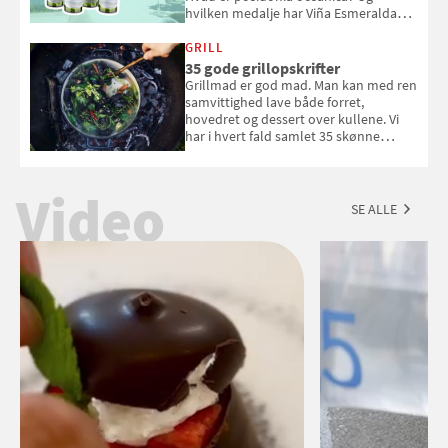
hvilken medalje har Viña Esmeralda
White fået ved Mundus vini i 2026? Gæt
med i Samvirkes skønne vinquiz, hvor
GRILL
du kan vinde 6 flasker vin fra Viña
35 gode grillopskrifter
Esmeralda. Konkurrencen slutter 1.
Grillmad er god mad. Man kan med ren
september 2026.
samvittighed lave både forret,
hovedret og dessert over kullene. Vi
har i hvert fald samlet 35 skønne
forslag til en sommeraften i grillens
tegn.
Video
SE ALLE