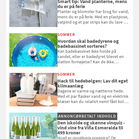
Smart tip: Vand planterne, mens
du er på ferie
Planter og blomster har brug for vand,
mens du er på ferie. Med en plastpose,
vatpind og et par strips kan du lave dit
eget vandingssystem, så du slipper for
at bede naboen om at vande eller
SOMMER
komme hjem til døde planter
Hvordan skal badedyrene og
badebassinet sorteres?
Kan badebassinet ikke holde på
vandet, eller er badedyret blevet en
slatten fornøjelse? Kan de ikke
repareres, skal du være særligt
opmærksom, når du smider
SOMMER
badebassinet eller et badedyr ud
Hack til hedebølgen: Lav dit eget
klimaanlæg
Dagene er varme og nætterne hede.
Med et par flasker vand og en elektrisk
blæser kan du relativt nemt fået koldt
pust, når der er varmt ude og inde. Klik
og se, hvordan du gør
ANNONCØRBETALT INDHOLD
Den iskolde og skønne vinquiz -
vind vine fra Viña Esmeralda til
499 kroner
Hvad er posidonia oceanica? Og