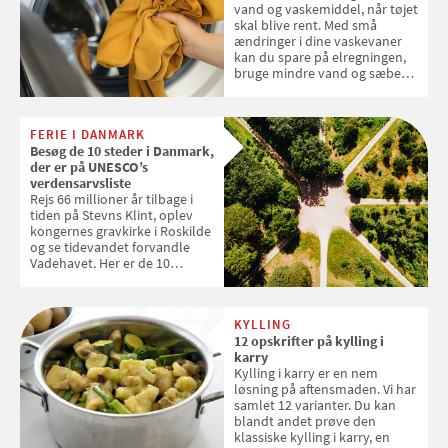
vand og vaskemiddel, når tøjet
skal blive rent. Med små
ændringer i dine vaskevaner
kan du spare på elregningen,
bruge mindre vand og sæbe
og forlænge vaskemaskinens
levetid. Samvirke har samlet 7
enkle råd til at spare penge på
FERIE I DANMARK
tøjvasken
Besøg de 10 steder i Danmark,
der er på UNESCO’s
verdensarvsliste
Rejs 66 millioner år tilbage i
tiden på Stevns Klint, oplev
kongernes gravkirke i Roskilde
og se tidevandet forvandle
Vadehavet. Her er de 10
danske steder på UNESCO's
verdensarvsliste
KYLLING
12 opskrifter på kylling i
karry
Kylling i karry er en nem
løsning på aftensmaden. Vi har
samlet 12 varianter. Du kan
blandt andet prøve den
klassiske kylling i karry, en