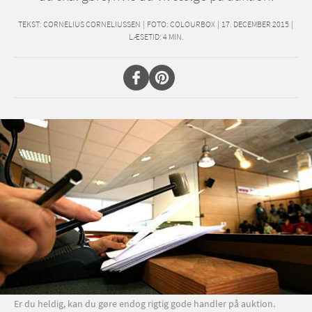
TEKST:
CORNELIUS CORNELIUSSEN
|
FOTO: COLOURBOX
|
17. DECEMBER 2015
|
LÆSETID:
4
MIN.
Er du heldig, kan du gøre endog rigtig gode handler på auktion.