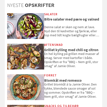
NYESTE
OPSKRIFTER
SALATER
Bitre salater med pære og valnød
Denne salat er skøn og nem at lave.
Nyd den til kødretter og fjerkræ, eller
top med lidt kogte bælgfrugter eller
en rest kylling, og nyd den som et let,
selvstændigt måltid. Opskriften er fra
AFTENSMAD
Louisa Lorangs kogebog "Salat".
Grillet kylling med chili og citron
En hel kylling på grillen med masser af
smag. Server med kartofler i både.
Opskriften er fra "BBQ – Nem grill, stor
smag" af Jamie Oliver.
FORRET
Blomkål med romesco
Grillet blomkål á la Jamie Oliver. Den
tykke, blendede sauce smager af sol
og sommer. Opskriften er fra "BBQ –
Nem grill, stor smag" af Jamie Oliver.
SNACKS OG TILBEHØR