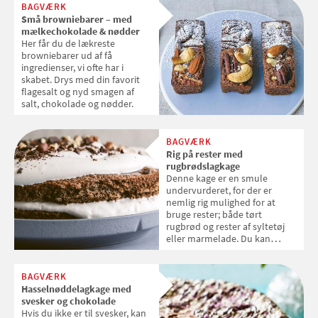
BAGVÆRK
Små browniebarer – med
mælkechokolade & nødder
Her får du de lækreste
browniebarer ud af få
ingredienser, vi ofte har i
skabet. Drys med din favorit
flagesalt og nyd smagen af
salt, chokolade og nødder.
BAGVÆRK
Rig på rester med
rugbrødslagkage
Denne kage er en smule
undervurderet, for der er
nemlig rig mulighed for at
bruge rester; både tørt
rugbrød og rester af syltetøj
eller marmelade. Du kan
bruge det syltetøj eller
marmelade, du kan lide eller
har i køleskabet.
BAGVÆRK
Hasselnøddelagkage med
svesker og chokolade
Hvis du ikke er til svesker, kan