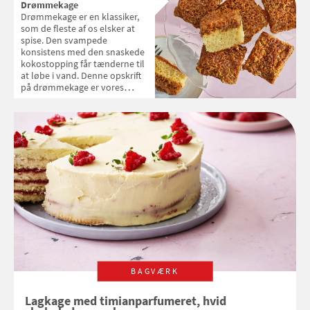
Drømmekage
Drømmekage er en klassiker,
som de fleste af os elsker at
spise. Den svampede
konsistens med den snaskede
kokostopping får tænderne til
at løbe i vand. Denne opskrift
på drømmekage er vores
favorit. Den er helt klassisk og
ikke en af de tørre af slagsen.
BAGVÆRK
Lagkage med timianparfumeret, hvid