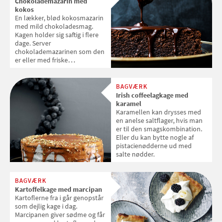
Chokolademazarin med
kokos
En lækker, blød kokosmazarin
med mild chokoladesmag.
Kagen holder sig saftig i flere
dage. Server
chokolademazarinen som den
er eller med friske
tropefrugter, mangosorbet
eller klassisk vaniljeis til.
BAGVÆRK
Irish coffeelagkage med
karamel
Karamellen kan drysses med
en anelse saltflager, hvis man
er til den smagskombination.
Eller du kan bytte nogle af
pistacienødderne ud med
salte nødder.
BAGVÆRK
Kartoffelkage med marcipan
Kartoflerne fra i går genopstår
som dejlig kage i dag.
Marcipanen giver sødme og får