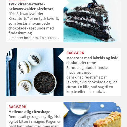
Tysk kirsebærtærte -
Schwarzwalder Kirchtort
"Die Schwartzwälder
Kirschtorte" er en tysk favorit,
som består af svampede
chokoladekagebunde med
flødeskum og
kirsebær imellem. En sikker
vinder på kagebordet.
BAGVÆRK
Macarons med lakrids og hvid
chokoladecreme
Sprøde og bløde franske
macarons med
danskinspireret smag af
lakrids, hvid chokolade og lidt
citron. En lille, sød sag til en
kop te eller en smuk
værtindegave.
BAGVÆRK
Mellemøstlig citruskage
Denne saftige sag er syrlig, frisk
og let bitter i smagen. Kagen er
bagt helt uden mel, men med