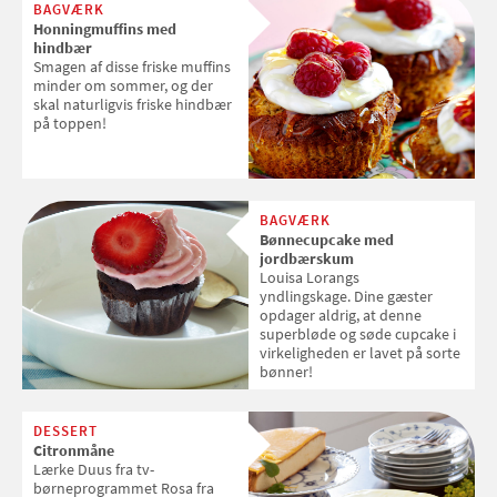
BAGVÆRK
Honningmuffins med
hindbær
Smagen af disse friske muffins
minder om sommer, og der
skal naturligvis friske hindbær
på toppen!
BAGVÆRK
Bønnecupcake med
jordbærskum
Louisa Lorangs
yndlingskage. Dine gæster
opdager aldrig, at denne
superbløde og søde cupcake i
virkeligheden er lavet på sorte
bønner!
DESSERT
Citronmåne
Lærke Duus fra tv-
børneprogrammet Rosa fra