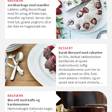
BAGVÆRK
Jordbærkage med mandler
Lækker, saftig dessertkage
med fin smag af friske bær,
mandler og kanel. Server den
med tyk, græsk yoghurt, så er
der ikke en hagesmæk tør.
DESSERT
Sarah Bernard med rabarber
En lille, delikat lækkerbisken
bestående af sprød
makronbund, luftig
chokoladecreme som her er
piftet op med en lille, frisk
overraskelse i midten, og en
sprød skal af mørk chokolade.
Opskriften giver 15-20 stk.
BAGVÆRK
Biscotti med kaffe og
kardemomme
Hjemmebagte italienske kager,