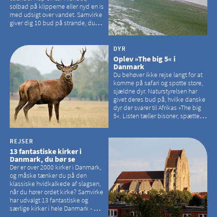
solbad på klipperne eller nyd en is
med udsigt over vandet. Samvirke
giver dig 10 bud på strande, du
kan besøge på Bornholm
DYR
Oplev »The big 5« i
Danmark
Du behøver ikke rejse langt for at
komme på safari og spotte store,
sjældne dyr. Naturstyrelsen har
givet deres bud på, hvilke danske
dyr der svarer til Afrikas »The big
5«. Listen tæller bisoner, spættede
sæler, vilde heste, krondyr og
havørne.
REJSER
13 fantastiske kirker i
Danmark, du bør se
Der er over 2000 kirker i Danmark,
og måske tænker du på den
klassiske hvidkalkede af slagsen,
når du hører ordet kirke? Samvirke
har udvalgt 13 fantastiske og
særlige kirker i hele Danmark - og
der er langt mellem den klassiske,