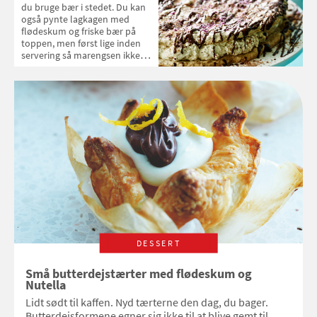
du bruge bær i stedet. Du kan
også pynte lagkagen med
flødeskum og friske bær på
toppen, men først lige inden
servering så marengsen ikke
bliver blød.
DESSERT
Små butterdejstærter med flødeskum og
Nutella
Lidt sødt til kaffen. Nyd tærterne den dag, du bager.
Butterdejsformene egner sig ikke til at blive gemt til