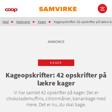
Gå
til
hovedindhold
Brødkrumme
Main
Mad
Madvarer
Kager
Kageopskrifter: 42 opskrifter på lækre 
navigation
ANNONCE
KAGER
Kageopskrifter: 42 opskrifter på
lækre kager
Vi har samlet 42 opskrifter på kager. Der er
chokolademuffins, citronmåner, banankage med
mere. Det er nu, du skal bage.