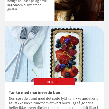
herlige at knase på og have i
kagedåsen til uventede
gæster…
DESSERT
Tærte med marinerede bær
Den sprøde bund med det søde fyld kan ikke andet end
at vække lykke rundt om ethvert bord. Og så gør det
heller ikke noget dårligt for smagen, at der er lidt likør i