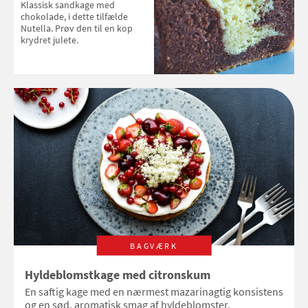
Klassisk sandkage med
chokolade, i dette tilfælde
Nutella. Prøv den til en kop
krydret julete.
BAGVÆRK
Hyldeblomstkage med citronskum
En saftig kage med en nærmest mazarinagtig konsistens
og en sød, aromatisk smag af hyldeblomster.