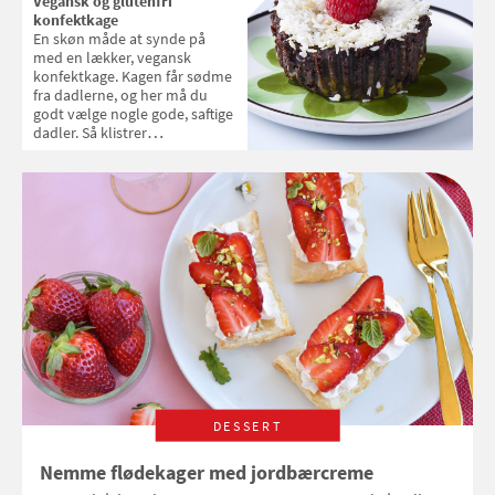
Vegansk og glutenfri
konfektkage
En skøn måde at synde på
med en lækker, vegansk
konfektkage. Kagen får sødme
fra dadlerne, og her må du
godt vælge nogle gode, saftige
dadler. Så klistrer
konfektmassen så dejligt
sammen. Ønsker du en sødere
konfektkage, kan du smage til
med lidt honning, men så er
kagen ikke længere vegansk.
DESSERT
Nemme flødekager med jordbærcreme