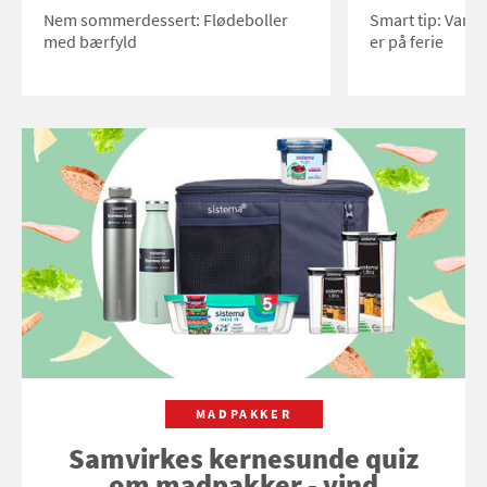
Nem sommerdessert: Flødeboller
Smart tip: Vand
med bærfyld
er på ferie
MADPAKKER
Samvirkes kernesunde quiz
om madpakker - vind