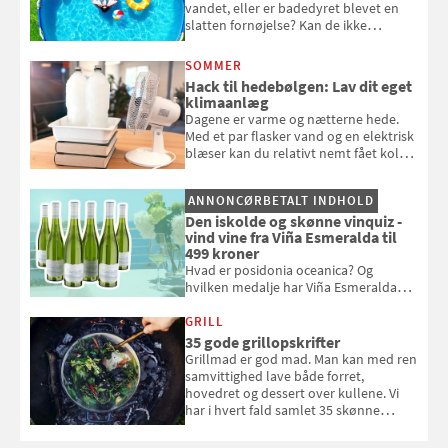
vandet, eller er badedyret blevet en
slatten fornøjelse? Kan de ikke
repareres, skal du være særligt
opmærksom, når du smider
SOMMER
badebassinet eller et badedyr ud
Hack til hedebølgen: Lav dit eget
klimaanlæg
Dagene er varme og nætterne hede.
Med et par flasker vand og en elektrisk
blæser kan du relativt nemt fået koldt
pust, når der er varmt ude og inde. Klik
og se, hvordan du gør
ANNONCØRBETALT INDHOLD
Den iskolde og skønne vinquiz -
vind vine fra Viña Esmeralda til
499 kroner
Hvad er posidonia oceanica? Og
hvilken medalje har Viña Esmeralda
White fået ved Mundus vini i 2026? Gæt
med i Samvirkes skønne vinquiz, hvor
GRILL
du kan vinde 6 flasker vin fra Viña
35 gode grillopskrifter
Esmeralda. Konkurrencen slutter 1.
Grillmad er god mad. Man kan med ren
september 2026.
samvittighed lave både forret,
hovedret og dessert over kullene. Vi
har i hvert fald samlet 35 skønne
forslag til en sommeraften i grillens
tegn.