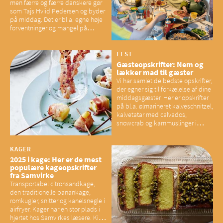
men færre og færre danskere gør
som Tajs Hviid Pedersen og byder
på middag. Det er bl.a. egne høje
forventninger og mangel på
overskud, der spænder ben,
mener eksperter – og det kan
have konsekvenser for vores
FEST
sociale fællesskaber
Gæsteopskrifter: Nem og
lækker mad til gæster
Vi har samlet de bedste opskrifter,
der egner sig til forkælelse af dine
middagsgæster. Her er opskrifter
på bl.a. ølmarineret kalveschnitzel,
kalvetatar med calvados,
snowcrab og kammuslinger i
brunet citronsmør og snacks til
baconelskere
KAGER
2025 i kage: Her er de mest
populære kageopskrifter
fra Samvirke
Transportabel citronsandkage,
den traditionelle banankage,
romkugler, snitter og kanelsnegle i
airfryer. Kager har en stor plads i
hjertet hos Samvirkes læsere. Kig