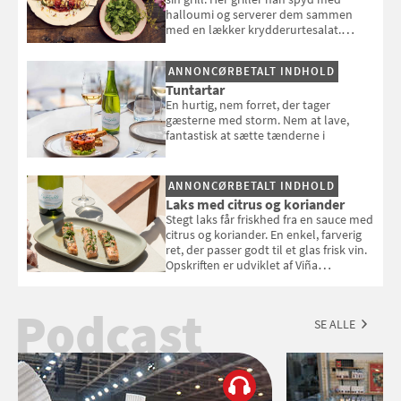
halloumi og serverer dem sammen
med en lækker krydderurtesalat.
Opskriften er fra “BBQ – Nem grill, stor
smag" af Jamie Oliver.
ANNONCØRBETALT INDHOLD
Tuntartar
En hurtig, nem forret, der tager
gæsterne med storm. Nem at lave,
fantastisk at sætte tænderne i
ANNONCØRBETALT INDHOLD
Laks med citrus og koriander
Stegt laks får friskhed fra en sauce med
citrus og koriander. En enkel, farverig
ret, der passer godt til et glas frisk vin.
Opskriften er udviklet af Viña
Esmeralda.
Podcast
SE ALLE