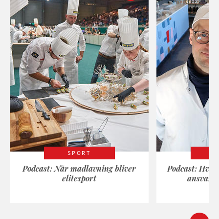
SPORT
Podcast: Når madlavning bliver
Podcast: Hvad
elitesport
ansvarli