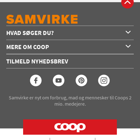
HVAD SØGER DU?
Forside
MERE OM COOP
Opskrifter
Om os
Konkurrencer
TILMELD NYHEDSBREV
Annoncering
Podcast
Coop.dk
Video
Coop medlem
Arkiv
Seneste Samvirke-magasin
Samvirke er nyt om forbrug, mad og mennesker til Coops 2
mio. medejere.