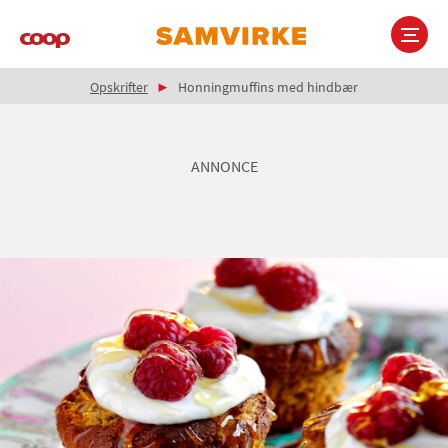
Gå
til
hovedindhold
Brødkrumme
Main
Opskrifter
Honningmuffins med hindbær
navigation
ANNONCE