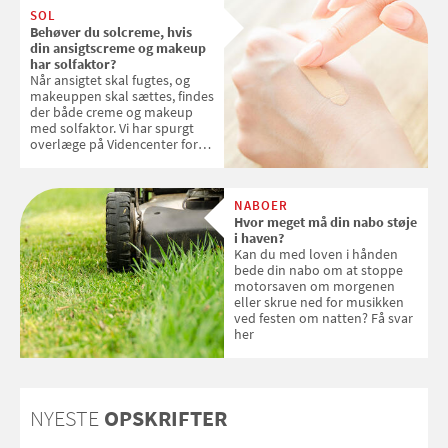
SOL
Behøver du solcreme, hvis
din ansigtscreme og makeup
har solfaktor?
Når ansigtet skal fugtes, og
makeuppen skal sættes, findes
der både creme og makeup
med solfaktor. Vi har spurgt
overlæge på Videncenter for
Hudkræft, Stine Regin Wiegell,
om ansigtscreme og makeup
med SPF kan erstatte
NABOER
solcreme, når man bevæger
Hvor meget må din nabo støje
sig ud i solen
i haven?
Kan du med loven i hånden
bede din nabo om at stoppe
motorsaven om morgenen
eller skrue ned for musikken
ved festen om natten? Få svar
her
NYESTE
OPSKRIFTER