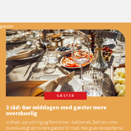
gæster
GÆSTER
3 råd: Gør middagen med gæster mere
overskuelig
Indkøb, oprydning og flere timer i køkkenet. Det kan virke
overskueligt at invitere gæster til mad. Her giver eksperterne