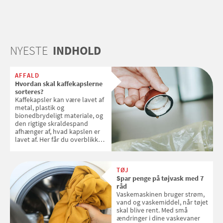
NYESTE
INDHOLD
AFFALD
Hvordan skal kaffekapslerne
sorteres?
Kaffekapsler kan være lavet af
metal, plastik og
bionedbrydeligt materiale, og
den rigtige skraldespand
afhænger af, hvad kapslen er
lavet af. Her får du overblikket
over, hvordan kaffekapslerne
skal sorteres
TØJ
Spar penge på tøjvask med 7
råd
Vaskemaskinen bruger strøm,
vand og vaskemiddel, når tøjet
skal blive rent. Med små
ændringer i dine vaskevaner