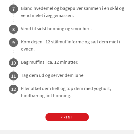
Bland hvedemel og bagepulver sammen i en skål og
7
vend melet i æggemassen.
Vend til sidst honning og smør heri.
8
Kom dejen i 12 stålmuffinforme og sæt dem midt i
9
ovnen.
Bag muffins i ca. 12 minutter.
10
Tag dem ud og server dem lune.
11
Eller afkøl dem helt og top dem med yoghurt,
12
hindbær og lidt honning.
PRINT