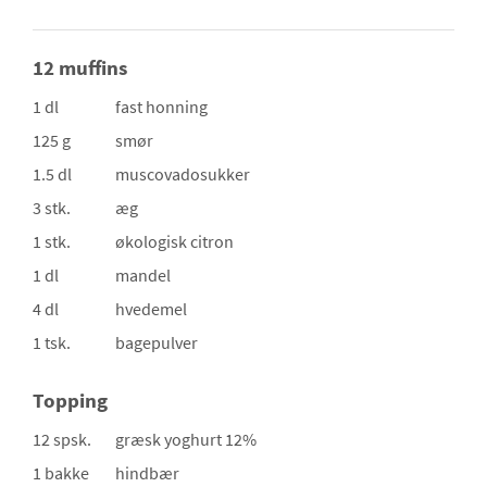
12 muffins
1 dl
fast honning
125 g
smør
1.5 dl
muscovadosukker
3 stk.
æg
1 stk.
økologisk citron
1 dl
mandel
4 dl
hvedemel
1 tsk.
bagepulver
Topping
12 spsk.
græsk yoghurt 12%
1 bakke
hindbær