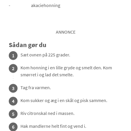
-
akaciehonning
ANNONCE
Sådan gør du
Sæt ovnen på 225 grader.
1
Kom honning i en lille gryde og smelt den. Kom
2
smørret i og lad det smelte.
Tag fra varmen.
3
Kom sukker og æg i en skål og pisk sammen.
4
Riv citronskal ned i massen.
5
Hak mandlerne helt fint og vend i.
6