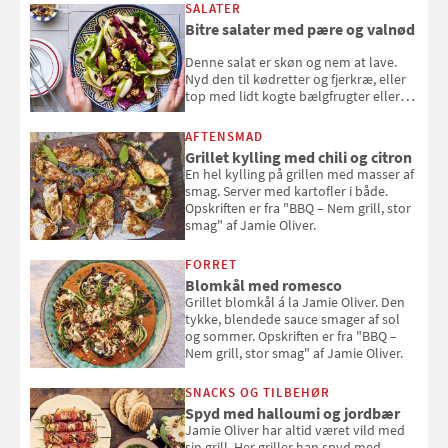
SALATER
Bitre salater med pære og valnød
Denne salat er skøn og nem at lave.
Nyd den til kødretter og fjerkræ, eller
top med lidt kogte bælgfrugter eller
en rest kylling, og nyd den som et let,
selvstændigt måltid. Opskriften er fra
AFTENSMAD
Louisa Lorangs kogebog "Salat".
Grillet kylling med chili og citron
En hel kylling på grillen med masser af
smag. Server med kartofler i både.
Opskriften er fra "BBQ – Nem grill, stor
smag" af Jamie Oliver.
FORRET
Blomkål med romesco
Grillet blomkål á la Jamie Oliver. Den
tykke, blendede sauce smager af sol
og sommer. Opskriften er fra "BBQ –
Nem grill, stor smag" af Jamie Oliver.
SNACKS OG TILBEHØR
Spyd med halloumi og jordbær
Jamie Oliver har altid været vild med
sin grill. Her griller han spyd med