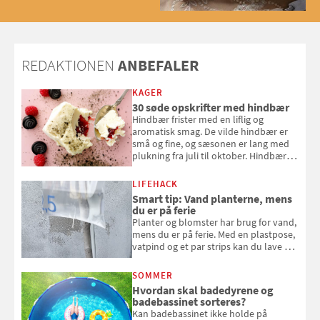
med og se alle favoritterne fra
2025
REDAKTIONEN
ANBEFALER
KAGER
30 søde opskrifter med hindbær
Hindbær frister med en liflig og
aromatisk smag. De vilde hindbær er
små og fine, og sæsonen er lang med
plukning fra juli til oktober. Hindbær
kan spises direkte fra busken, eller du
kan bruge dine hindbær i alt fra
LIFEHACK
bagværk og salater til is og syltning.
Smart tip: Vand planterne, mens
du er på ferie
Planter og blomster har brug for vand,
mens du er på ferie. Med en plastpose,
vatpind og et par strips kan du lave dit
eget vandingssystem, så du slipper for
at bede naboen om at vande eller
SOMMER
komme hjem til døde planter
Hvordan skal badedyrene og
badebassinet sorteres?
Kan badebassinet ikke holde på