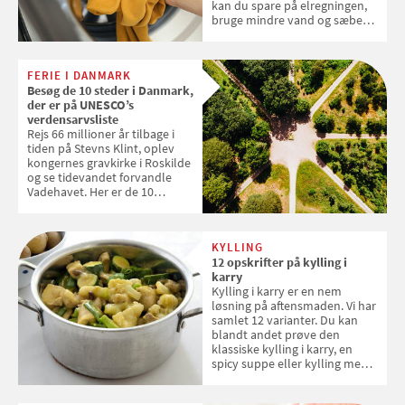
kan du spare på elregningen,
bruge mindre vand og sæbe
og forlænge vaskemaskinens
levetid. Samvirke har samlet 7
enkle råd til at spare penge på
FERIE I DANMARK
tøjvasken
Besøg de 10 steder i Danmark,
der er på UNESCO’s
verdensarvsliste
Rejs 66 millioner år tilbage i
tiden på Stevns Klint, oplev
kongernes gravkirke i Roskilde
og se tidevandet forvandle
Vadehavet. Her er de 10
danske steder på UNESCO's
verdensarvsliste
KYLLING
12 opskrifter på kylling i
karry
Kylling i karry er en nem
løsning på aftensmaden. Vi har
samlet 12 varianter. Du kan
blandt andet prøve den
klassiske kylling i karry, en
spicy suppe eller kylling med
kokosris. Velbekomme!