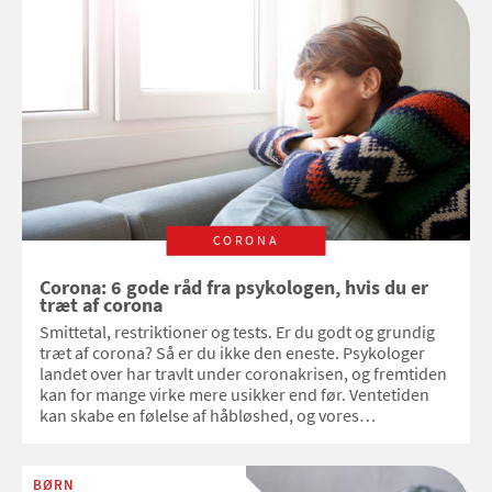
CORONA
Corona: 6 gode råd fra psykologen, hvis du er
træt af corona
Smittetal, restriktioner og tests. Er du godt og grundig
træt af corona? Så er du ikke den eneste. Psykologer
landet over har travlt under coronakrisen, og fremtiden
kan for mange virke mere usikker end før. Ventetiden
kan skabe en følelse af håbløshed, og vores
begrænsede sociale kontakt fremkalder, hvad
chefpsykolog Annette Gaard kalder ’social sult’. Hun
deler her 6 råd til, hvordan du undgår, at
BØRN