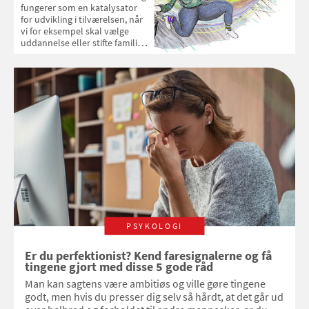
fungerer som en katalysator
for udvikling i tilværelsen, når
vi for eksempel skal vælge
uddannelse eller stifte familie.
Faktisk kan en optimistisk
tilgang til livet ligefrem betyde
ekstra leveår, viser forskning
PSYKOLOGI
Er du perfektionist? Kend faresignalerne og få
tingene gjort med disse 5 gode råd
Man kan sagtens være ambitiøs og ville gøre tingene
godt, men hvis du presser dig selv så hårdt, at det går ud