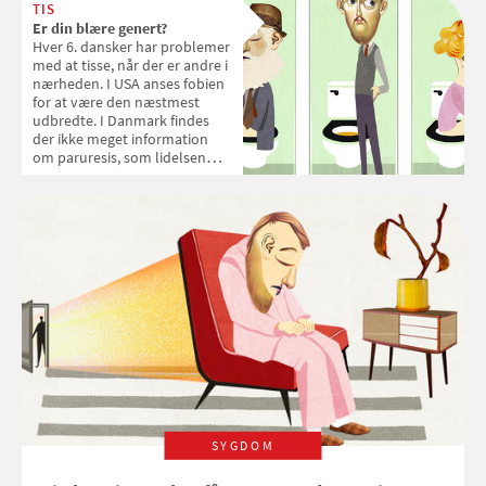
hvorfor mænd græder mindre
TIS
end kvinder.
Er din blære genert?
Hver 6. dansker har problemer
med at tisse, når der er andre i
nærheden. I USA anses fobien
for at være den næstmest
udbredte. I Danmark findes
der ikke meget information
om paruresis, som lidelsen
officielt hedder.
SYGDOM