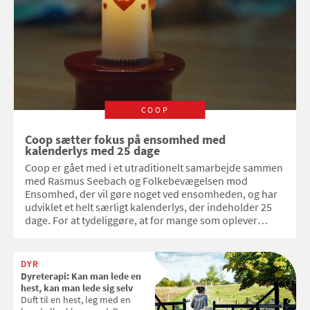
COOP
Coop sætter fokus på ensomhed med
kalenderlys med 25 dage
Coop er gået med i et utraditionelt samarbejde sammen
med Rasmus Seebach og Folkebevægelsen mod
Ensomhed, der vil gøre noget ved ensomheden, og har
udviklet et helt særligt kalenderlys, der indeholder 25
dage. For at tydeliggøre, at for mange som oplever
ensomhed kan julen være en ekstra svær tid, som man,
mest glæder sig til er overstået - for: Vi tæller ikke alle
ned til det samme. Lyset sælges fra 24.10 2022 for 35 kr. i
DYR
Kvickly-SuperBrugsen og Dagli´Brugsen over hele
Dyreterapi: Kan man lede en
Danmark.
hest, kan man lede sig selv
Duft til en hest, leg med en