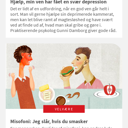
Hjælp, min ven har fået en svær depression
Det er lidt af en udfordring, når en god ven går helt i
sort. Man vil gerne hjælpe sin deprimerede kammerat,
men kan let blive ramt af magtesløshed og have svært
ved at finde ud af, hvad man skal gribe og gøre i.
Praktiserende psykolog Gunni Damborg giver gode råd.
VELVÆRE
Misofoni: Jeg slår, hvis du smasker