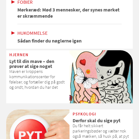
FOBIER
Mørkeræd: Mød 3 mennesker, der synes mørket
er skræmmende
HUKOMMELSE
Sådan finder du nøglerne igen
HJERNEN
Lyt til din mave – den
prøver at sige noget
Maven er kroppens
kommunikationscenter for
følelser, og fortæller dig på godt
og ondt, hvordan du har det
PSYKOLOGI
Derfor skal du sige pyt
Du får helt sikkert
parkeringsbøder og vælter nok
også mælken, så husk på, at pyt