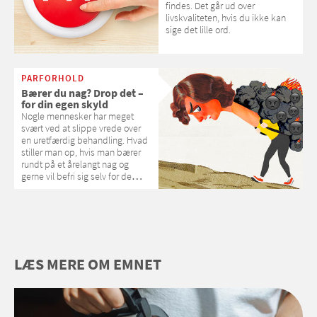
findes. Det går ud over
livskvaliteten, hvis du ikke kan
sige det lille ord.
PARFORHOLD
Bærer du nag? Drop det –
for din egen skyld
Nogle mennesker har meget
svært ved at slippe vrede over
en uretfærdig behandling. Hvad
stiller man op, hvis man bærer
rundt på et årelangt nag og
gerne vil befri sig selv for de
tyngende følelser? Samvirke har
talt med praktiserende psykolog
Gunni Damborg og fået nogle
gode råd til at lette trykket.
LÆS MERE OM EMNET