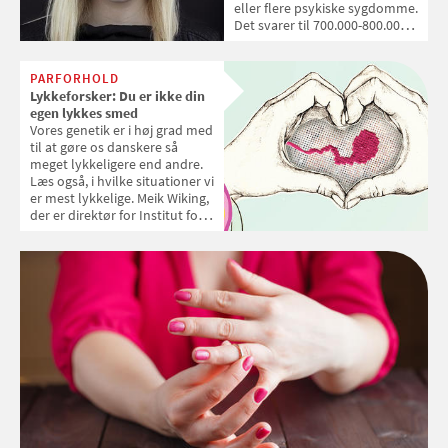
eller flere psykiske sygdomme.
Det svarer til 700.000-800.000
voksne danskere. Nogle af
dem vil aldrig blive raske.
Mange af dem går rundt
PARFORHOLD
blandt os og lever nogenlunde
Lykkeforsker: Du er ikke din
almindelige liv. I gamle dage
egen lykkes smed
kaldte man dem sindssyge. Vi
Vores genetik er i høj grad med
kalder dem Rico, Mie, Maria,
til at gøre os danskere så
Louise og Jacob. De lever med
meget lykkeligere end andre.
deres sygdomme og forsøger
Læs også, i hvilke situationer vi
hver dag at få det lidt bedre.
er mest lykkelige. Meik Wiking,
der er direktør for Institut for
Lykkeforskning, svarer på
spørgsmål om lykke.