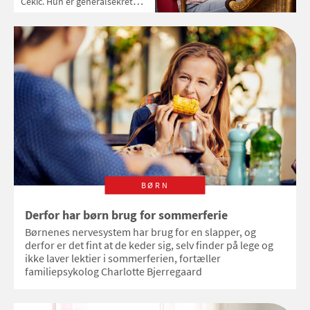
Cekic. Hun er generalsekretær i
foreningen Brobyggerne, som
arbejder på at fremme
dialogen mellem mennesker
BØRN
Derfor har børn brug for sommerferie
Børnenes nervesystem har brug for en slapper, og
derfor er det fint at de keder sig, selv finder på lege og
ikke laver lektier i sommerferien, fortæller
familiepsykolog Charlotte Bjerregaard