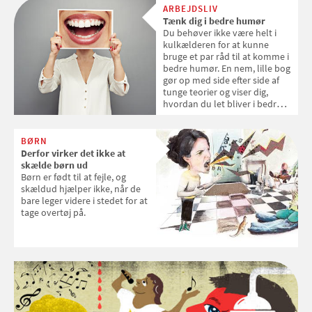
motion hjælper.
ARBEJDSLIV
Tænk dig i bedre humør
Du behøver ikke være helt i
kulkælderen for at kunne
bruge et par råd til at komme i
bedre humør. En nem, lille bog
gør op med side efter side af
tunge teorier og viser dig,
hvordan du let bliver i bedre
humør.
BØRN
Derfor virker det ikke at
skælde børn ud
Børn er født til at fejle, og
skældud hjælper ikke, når de
bare leger videre i stedet for at
tage overtøj på.