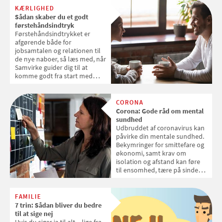
KÆRLIGHED
Sådan skaber du et godt
førstehåndsindtryk
Førstehåndsindtrykket er
afgørende både for
jobsamtalen og relationen til
de nye naboer, så læs med, når
Samvirke guider dig til at
komme godt fra start med
hjælp fra performance coach
og kropssprogsekspert, Jesper
Bergstrøm.
CORONA
Corona: Gode råd om mental
sundhed
Udbruddet af coronavirus kan
påvirke din mentale sundhed.
Bekymringer for smittefare og
økonomi, samt krav om
isolation og afstand kan føre
til ensomhed, tære på sindet
og føre til symptomer på
stress, depression og
udbrændthed. Her får du en
FAMILIE
række råd til, hvordan du og
7 trin: Sådan bliver du bedre
dine nærmeste kommer godt
til at sige nej
igennem tiden med
Hvis du siger ja til alt – lige fra