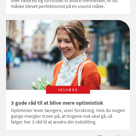
over helbred og forholdet til andre mennesker, er du
måske blevet perfektionist på en usund måde.
VELVÆRE
3 gode råd til at blive mere optimistisk
Optimister lever længere, viser forskning. Hvis du nogen
gange mangler troen på, at tingene nok skal gå, så
følger her 3 råd til at ændre din indstilling.