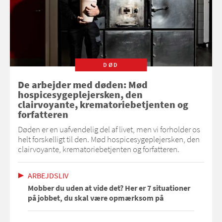
DØD
De arbejder med døden: Mød
hospicesygeplejersken, den
clairvoyante, krematoriebetjenten og
forfatteren
Døden er en uafvendelig del af livet, men vi forholder os
helt forskelligt til den. Mød hospicesygeplejersken, den
clairvoyante, krematoriebetjenten og forfatteren.
ARBEJDSLIV
Mobber du uden at vide det? Her er 7 situationer
på jobbet, du skal være opmærksom på