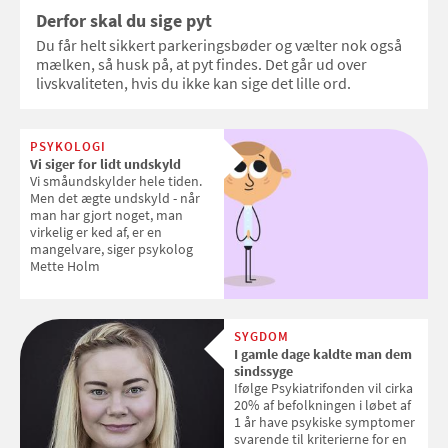
Derfor skal du sige pyt
Du får helt sikkert parkeringsbøder og vælter nok også
mælken, så husk på, at pyt findes. Det går ud over
livskvaliteten, hvis du ikke kan sige det lille ord.
PSYKOLOGI
Vi siger for lidt undskyld
Vi småundskylder hele tiden.
Men det ægte undskyld - når
man har gjort noget, man
virkelig er ked af, er en
mangelvare, siger psykolog
Mette Holm
SYGDOM
I gamle dage kaldte man dem
sindssyge
Ifølge Psykiatrifonden vil cirka
20% af befolkningen i løbet af
1 år have psykiske symptomer
svarende til kriterierne for en