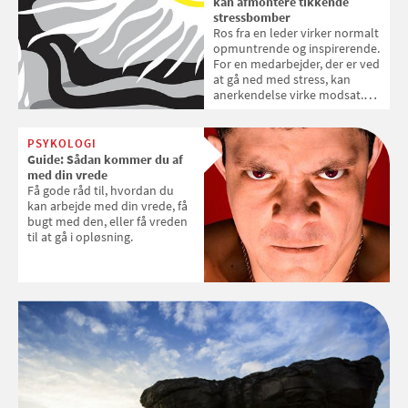
kan afmontere tikkende
stressbomber
Ros fra en leder virker normalt
opmuntrende og inspirerende.
For en medarbejder, der er ved
at gå ned med stress, kan
anerkendelse virke modsat.
Her er der brug for, at lederen
meget kontant tager
lederskabet og ansvaret for
PSYKOLOGI
beslutninger omkring
Guide: Sådan kommer du af
opgaveløsninger på sig, viser
med din vrede
ny forskning.
Få gode råd til, hvordan du
kan arbejde med din vrede, få
bugt med den, eller få vreden
til at gå i opløsning.