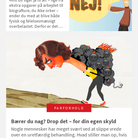
coronavirus
ekstra opgaver på arbejdet til
biografture, du ikke orker –
ender du med at blive både
fysisk og følelsesmæssigt
overbelastet. Derfor er det
vigtigt, at du også kan sige nej.
Sammen med forfatter og
erhvervspsykologisk rådgiver
Sebastian Nybo guider vi dig
igennem 7 trin, så du bliver
bedre til at sige fra.
PARFORHOLD
Bærer du nag? Drop det – for din egen skyld
Nogle mennesker har meget svært ved at slippe vrede
over en uretfærdig behandling. Hvad stiller man op, hvis