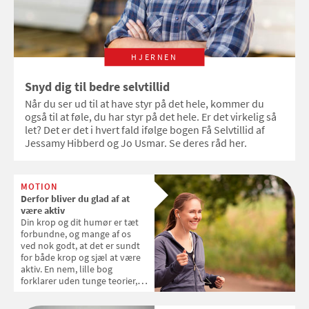
HJERNEN
Snyd dig til bedre selvtillid
Når du ser ud til at have styr på det hele, kommer du
også til at føle, du har styr på det hele. Er det virkelig så
let? Det er det i hvert fald ifølge bogen Få Selvtillid af
Jessamy Hibberd og Jo Usmar. Se deres råd her.
MOTION
Derfor bliver du glad af at
være aktiv
Din krop og dit humør er tæt
forbundne, og mange af os
ved nok godt, at det er sundt
for både krop og sjæl at være
aktiv. En nem, lille bog
forklarer uden tunge teorier,
hvordan du bliver i bedre
humør, og også, hvorfor