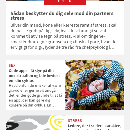
FRITID
Sådan beskytter du dig selv mod din partners
stress
Bliver din mand, kone eller kæreste ramt af stress, skal
du passe godt på dig selv, hvis du vil undgå selv at
komme til at vise tegn på stress. »Tal om tingene«,
»markér dine egne grænser« og »husk at gøre, hvad der
er vigtigt for dig«, lyder de tre råd fra chefpsykolog i
Psykiatrifonden, Michael R. Danielsen.
SEX
Gode apps - få styr på din
menstruation og bliv bevidst
om din cyklus
Hvad enten du ønsker at være
gravid eller gerne vil undgå
det, er der gode grunde til at få
en app, der kan gøre dig
klogere på din cyklus. En
menstruations-app kan også
hjælpe dig til at genkende din
PMS.
STRESS
Ledere, der træder i karakter,