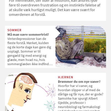
For mennesker, der lider af misofoni, kan andres lyde
føre til overdreven frustration og en instinktiv følelse af
at skulle væk hurtigst muligt. Det kan være svært for
omverdenen at forstå.
SOMMER
Må man være sommertrist?
Vinterdepressioner kan de
fleste forstå. Mørket, kulden
og de korte dage kan gøre dig
uoplagt. Sommer er til
gengæld lig med energi og
glæde, men hvad nu, hvis
sommerglæden ikke indfinder
sig?
HJERNEN
Drømmer du om nye vaner?
Hvorfor har vi vaner, og
hvordan slipper vi af med de
dårlige og får nye, der er gode?
Samvirke har spurgt Albert
Gjedde, professor i
neurobiologi og farmakologi
ved Københavns Universitet