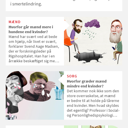
i smertelindring.
MÆND
Hvorfor går mænd mere i
hundene end kvinder?
Mænd har svært ved at bede
om hjælp, når livet er svært,
forklarer Svend Aage Madsen,
der er forskningsleder på
Rigshospitalet. Han har i en
årrække beskæftiget sig med
mænds fysiske og mentale
sundhed.
SORG
Hvorfor græder mænd
mindre end kvinder?
Det kommer nok ikke som den
store overraskelse, at mænd
er bedre til at holde på tårerne
end kvinder. Men hvad skyldes
det egentlig? Professor i Social-
og Personlighedspsykologi
Henrik Høgh-Olesen giver
Samvirke en forklaring på,