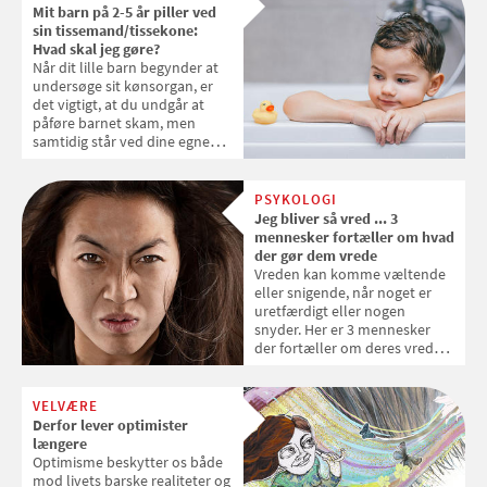
coronaisolation udvikler sig til ensomhed
Mit barn på 2-5 år piller ved
sin tissemand/tissekone:
Hvad skal jeg gøre?
Når dit lille barn begynder at
undersøge sit kønsorgan, er
det vigtigt, at du undgår at
påføre barnet skam, men
samtidig står ved dine egne
grænser og følelser. Sådan
siger psykolog Morten Prahl,
som mener, at målet må være
PSYKOLOGI
at give vores børn et så
Jeg bliver så vred ... 3
naturligt og glædesfuldt
mennesker fortæller om hvad
forhold til deres kønsorganer
der gør dem vrede
som muligt
Vreden kan komme væltende
eller snigende, når noget er
uretfærdigt eller nogen
snyder. Her er 3 mennesker
der fortæller om deres vrede,
og hvordan de håndterer den
VELVÆRE
Derfor lever optimister
længere
Optimisme beskytter os både
mod livets barske realiteter og