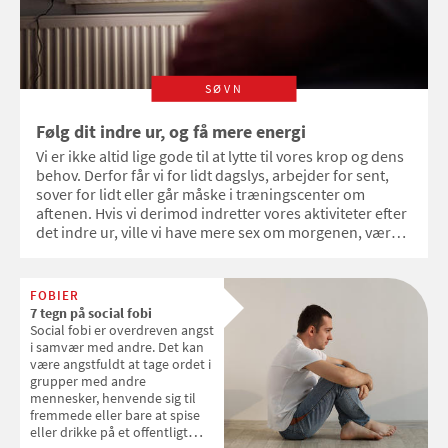
SØVN
Følg dit indre ur, og få mere energi
Vi er ikke altid lige gode til at lytte til vores krop og dens
behov. Derfor får vi for lidt dagslys, arbejder for sent,
sover for lidt eller går måske i træningscenter om
aftenen. Hvis vi derimod indretter vores aktiviteter efter
det indre ur, ville vi have mere sex om morgenen, være
mere kreative og effektive i vores arbejde, få mere ud af
træningen og sove bedre om natten.
FOBIER
7 tegn på social fobi
Social fobi er overdreven angst
i samvær med andre. Det kan
være angstfuldt at tage ordet i
grupper med andre
mennesker, henvende sig til
fremmede eller bare at spise
eller drikke på et offentligt