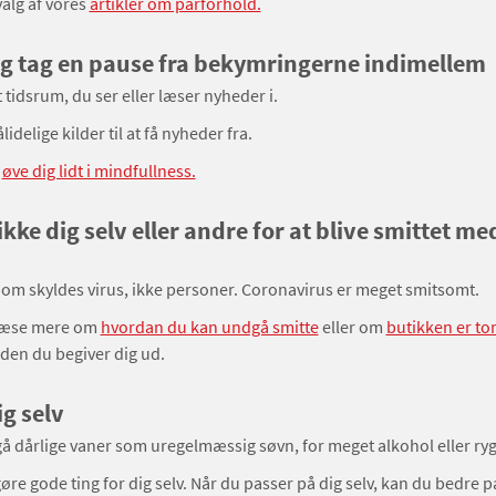
valg af vores
artikler om parforhold.
og tag en pause fra bekymringerne indimellem
tidsrum, du ser eller læser nyheder i.
idelige kilder til at få nyheder fra.
å
øve dig lidt i mindfullness.
ikke dig selv eller andre for at blive smittet m
om skyldes virus, ikke personer. Coronavirus er meget smitsomt.
læse mere om
hvordan du kan undgå smitte
eller om
butikken er to
nden du begiver dig ud.
ig selv
å dårlige vaner som uregelmæssig søvn, for meget alkohol eller ry
gøre gode ting for dig selv. Når du passer på dig selv, kan du bedre 