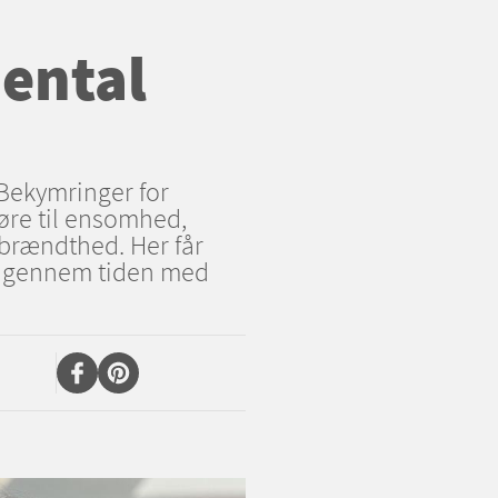
ental
Bekymringer for
øre til ensomhed,
dbrændthed. Her får
 igennem tiden med