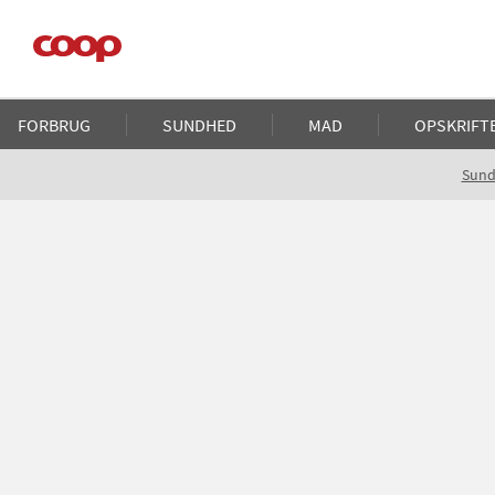
Gå
til
hovedindhold
Main
FORBRUG
SUNDHED
MAD
OPSKRIFT
navigation
Brødkrumme
Sun