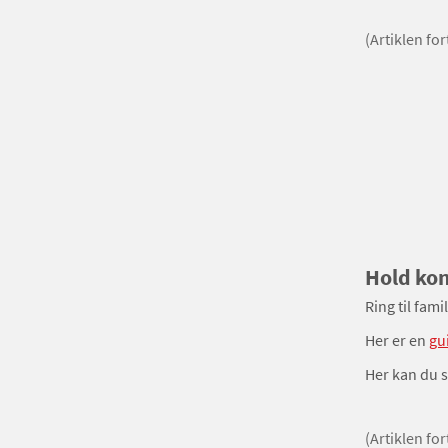
(Artiklen fo
Hold ko
Ring til fam
Her er en
gu
Her kan du 
(Artiklen fo