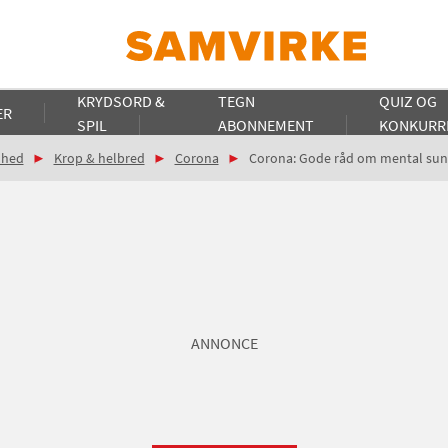
KRYDSORD &
TEGN
QUIZ OG
ER
SPIL
ABONNEMENT
KONKURR
dhed
Krop & helbred
Corona
Corona: Gode råd om mental su
ANNONCE