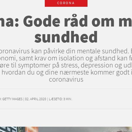
CORONA
na: Gode råd om m
sundhed
oronavirus kan påvirke din mentale sundhed. 
onomi, samt krav om isolation og afstand kan f
føre til symptomer på stress, depression og u
il, hvordan du og dine nærmeste kommer godt
coronavirus
: GETTY IMAGES
|
02. APRIL 2020
|
LÆSETID:
3
MIN.