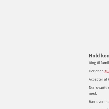
Hold ko
Ring til fam
Her er en
gu
Accepter at 
Den uvante s
med.
Bær over med