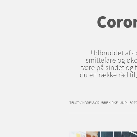
Coro
Udbruddet af c
smittefare og øk
tære på sindet og 
du en række råd t
TEKST:
ANDREAS GRUBBE KIRKELUND
|
FOTO