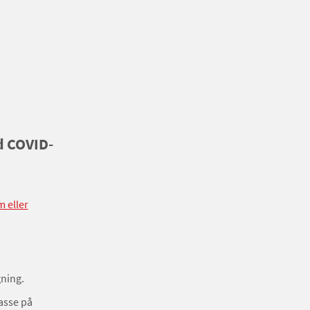
ed COVID-
m eller
gning.
passe på