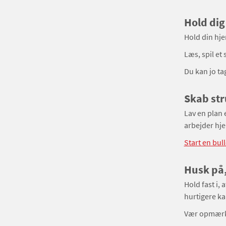
Hold dig
Hold din hjer
Læs, spil et 
Du kan jo ta
Skab str
Lav en plan e
arbejder hj
Start en bull
Husk på,
Hold fast i,
hurtigere ka
Vær opmærks