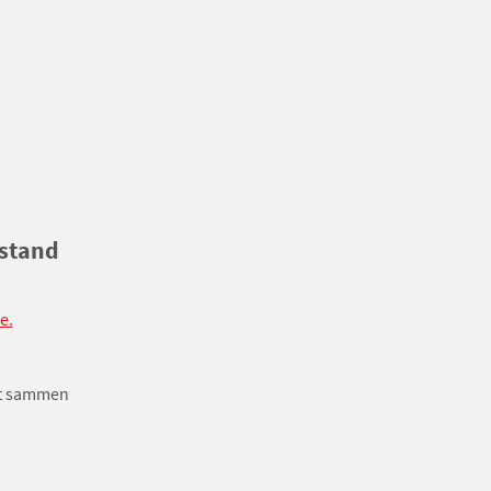
fstand
e.
get sammen