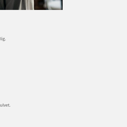
lig.
ulvet.