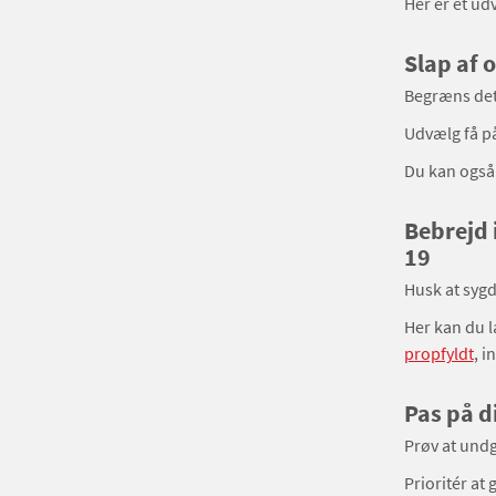
Her er et ud
Slap af 
Begræns det 
Udvælg få pål
Du kan ogs
Bebrejd 
19
Husk at sygd
Her kan du 
propfyldt
, i
Pas på d
Prøv at undg
Prioritér at 