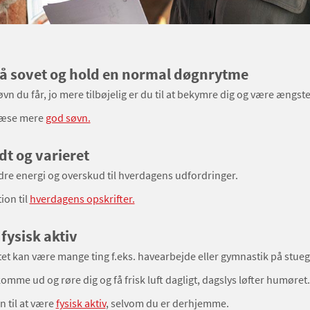
få sovet og hold en normal døgnrytme
vn du får, jo mere tilbøjelig er du til at bekymre dig og være ængste
læse mere
god søvn.
dt og varieret
dre energi og overskud til hverdagens udfordringer.
ion til
hverdagens opskrifter.
 fysisk aktiv
itet kan være mange ting f.eks. havearbejde eller gymnastik på stueg
komme ud og røre dig og få frisk luft dagligt, dagslys løfter humøret.
n til at være
fysisk aktiv
, selvom du er derhjemme.