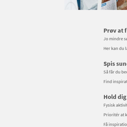
Prøv at 
Jo mindre sø
Her kan du 
Spis sun
Så får du be
Find inspirat
Hold dig
Fysisk aktiv
Prioritér at 
Få inspiratio