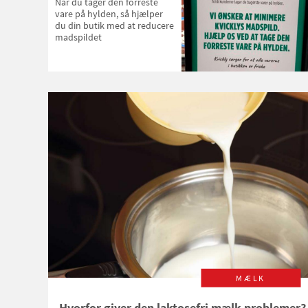
Når du tager den forreste
vare på hylden, så hjælper
du din butik med at reducere
madspildet
MÆLK
Hvorfor giver den laktosefri mælk problemer?