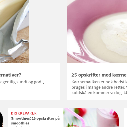
rnativer?
25 opskrifter med kærn
egentlig sundt og godt,
Kærnemælken er nok bedst k
bruges i mange andre retter. V
koldskålen kommer vi dog ik
DRIKKEVARER
Smoothies: 15 opskrifter på
smoothies