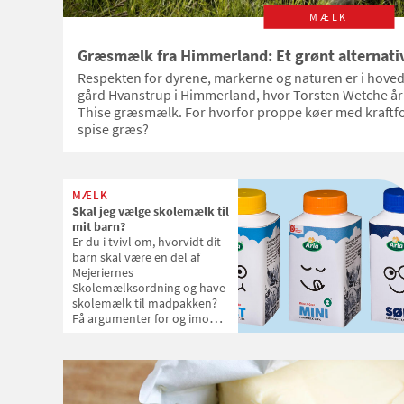
MÆLK
Græsmælk fra Himmerland: Et grønt alternativ
Respekten for dyrene, markerne og naturen er i hove
gård Hvanstrup i Himmerland, hvor Torsten Wetche årli
Thise græsmælk. For hvorfor proppe køer med kraftfode
spise græs?
MÆLK
Skal jeg vælge skolemælk til
mit barn?
Er du i tvivl om, hvorvidt dit
barn skal være en del af
Mejeriernes
Skolemælksordning og have
skolemælk til madpakken?
Få argumenter for og imod
skolemælken og bliv klogere
på skolemælkens
klimabelastning,
Fødevarestyrelsens
anbefalinger om mælk til