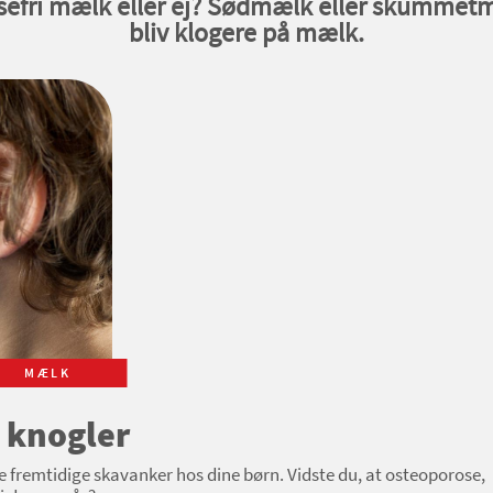
osefri mælk eller ej? Sødmælk eller skumme
bliv klogere på mælk.
MÆLK
s knogler
e fremtidige skavanker hos dine børn. Vidste du, at osteoporose,