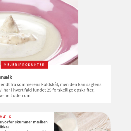
MEJERIPRODUKTER
emælk
endt fra sommerens koldskål, men den kan sagtens
i har i hvert fald fundet 25 forskellige opskrifter,
ke helt uden om.
MÆLK
Hvorfor skummer mælken
ikke?