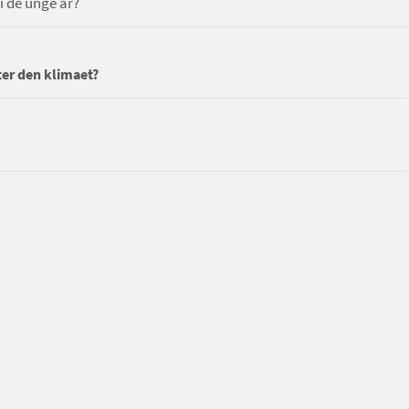
i de unge år?
ter den klimaet?