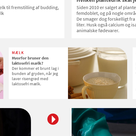
k til fremstilling af budding,
Siden 2010 er salget af plan
lk
femdoblet, og på nogle område
De smager dog forskelligt fra
liter. Husk også calcium og is
animalske fødevarer.
MÆLK
Hvorfor bruner den
laktosefri mælk?
Der kommer et brunt lag i
bunden af gryden, når jeg
laver risengrød med
laktosefri mælk.