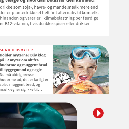
tedrikke som soja-, havre- og mandelmælk mere end
r er plantedrikke et helt fint alternativ til komælk.
 hinanden og varerier i klimabelastning per færdige
ær B12-vitamin, hvis du ikke spiser eller drikker
SUNDHEDSMYTER
Holder myterne? Bliv klog
på 12 myter om alt fra
hudorme og muggent brød
til tyggegummi og negle
Du må aldrig presse
hudorme ud, det er farligt er
spise muggent brød, og
mælk egner sig ikke til
mennesker. Der findes
masser af myter om
sundhed og fødevarer, men
ved du, om det er rigtigt, at
økologiske varer altid er
pesticidfrie, eller at rørsukker
er sundere end forarbejdet
sukker. Samvirke tager livet