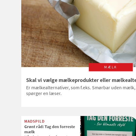
børn, og hvor meget
skolemælk koster
MÆLK
Skal vi vælge mælkeprodukter eller mælkealte
Er mælkealternativer, som f.eks. Smørbar uden mælk, 
spørger en læser.
MADSPILD
Grønt råd: Tag den forreste
mælk