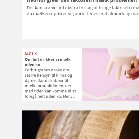
Det kan kræve lidt ekstra forsøg at bruge laktosefri mæl
da mælken opfører sig anderledes end almindelig mæ
MÆLK
Om lidt drikker vi mælk
uden ko
Forbrugernes ønske om
større hensyn til klima og
dyrevelfærd skubber til
mælkeproduktionen, der
med tiden kan komme til at
foregå helt uden ko. Men
først skal vi lære at dele
mælken med kalven