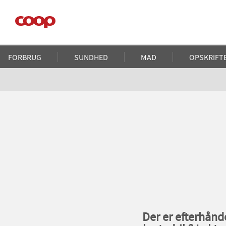
Gå
til
hovedindhold
Main
FORBRUG
SUNDHED
MAD
OPSKRIFT
navigation
Der er efterhånd