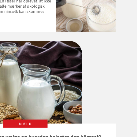
En læser har oplevet, at ikke
alle mærker af økologisk
minimælk kan skummes
MÆLK
jeg vælge og hvordan belaster den klimaet?