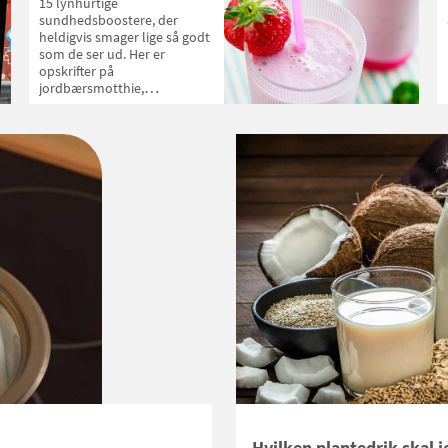
15 lynhurtige
sundhedsboostere, der
heldigvis smager lige så godt
som de ser ud. Her er
opskrifter på
jordbærsmotthie,
gulerodssmoothie og blåbær
ditto.
Hvilken plantedrik skal 