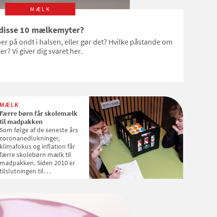
MÆLK
r disse 10 mælkemyter?
 på ondt i halsen, eller gør det? Hvilke påstande om
r? Vi giver dig svaret her.
MÆLK
Færre børn får skolemælk
til madpakken
Som følge af de seneste års
coronanedlukninger,
klimafokus og inflation får
færre skolebørn mælk til
madpakken. Siden 2010 er
tilslutningen til
Skolemælksordningen faldet
med 45 procent