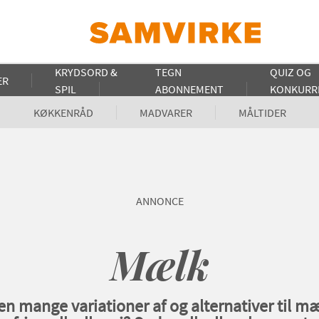
KRYDSORD &
TEGN
QUIZ OG
ER
SPIL
ABONNEMENT
KONKURR
KØKKENRÅD
MADVARER
MÅLTIDER
ANNONCE
Mælk
en mange variationer af og alternativer til m