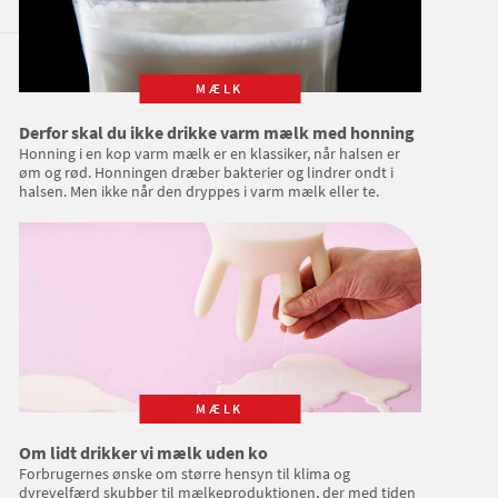
MÆLK
Derfor skal du ikke drikke varm mælk med honning
Honning i en kop varm mælk er en klassiker, når halsen er
øm og rød. Honningen dræber bakterier og lindrer ondt i
halsen. Men ikke når den dryppes i varm mælk eller te.
MÆLK
Om lidt drikker vi mælk uden ko
Forbrugernes ønske om større hensyn til klima og
dyrevelfærd skubber til mælkeproduktionen, der med tiden