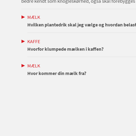
bedre kendt som knogleskørhed, også skal forebygges 
MÆLK
Hvilken plantedrik skal jeg vælge og hvordan belas
KAFFE
Hvorfor klumpede mælken i kaffen?
MÆLK
Hvor kommer din mælk fra?