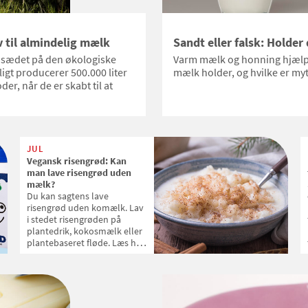
 til almindelig mælk
Sandt eller falsk: Holde
dsædet på den økologiske
Varm mælk og honning hjælper
gt producerer 500.000 liter
mælk holder, og hvilke er myte
r, når de er skabt til at
JUL
Vegansk risengrød: Kan
man lave risengrød uden
mælk?
Du kan sagtens lave
risengrød uden komælk. Lav
i stedet risengrøden på
plantedrik, kokosmælk eller
plantebaseret fløde. Læs her,
hvordan du laver den bedste
plantebaserede risengrød