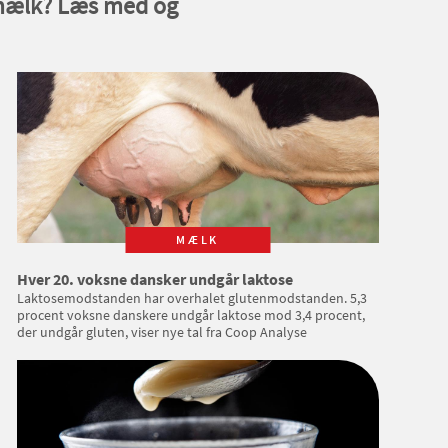
tmælk? Læs med og
MÆLK
Hver 20. voksne dansker undgår laktose
Laktosemodstanden har overhalet glutenmodstanden. 5,3
procent voksne danskere undgår laktose mod 3,4 procent,
der undgår gluten, viser nye tal fra Coop Analyse