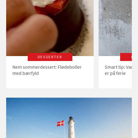
DESSERTER
LI
Nem sommerdessert: Flødeboller
Smart tip: Vand
med bærfyld
er på ferie