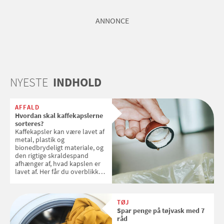
ANNONCE
NYESTE
INDHOLD
AFFALD
Hvordan skal kaffekapslerne
sorteres?
Kaffekapsler kan være lavet af
metal, plastik og
bionedbrydeligt materiale, og
den rigtige skraldespand
afhænger af, hvad kapslen er
lavet af. Her får du overblikket
over, hvordan kaffekapslerne
skal sorteres
TØJ
Spar penge på tøjvask med 7
råd