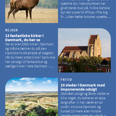
sjældne dyr. Naturstyrelsen har
givet deres bud på, hvilke danske
dyr der svarer til Afrikas »The big
5«. Listen tæller bisoner, spættede
sæler, vilde heste, krondyr og
havørne.
REJSER
13 fantastiske kirker i
Danmark, du bør se
Der er over 2000 kirker i Danmark,
og måske tænker du på den
klassiske hvidkalkede af slagsen,
når du hører ordet kirke? Samvirke
har udvalgt 13 fantastiske og
særlige kirker i hele Danmark - og
der er langt mellem den klassiske,
hvidkalkede kirke. Se et bud på,
hvilke kirker, der er en omvej værd
FRITID
10 steder i Danmark med
imponerende udsigt
Storslået udsigt og åbne vidder er
ikke noget, du behøver at rejse
langt efter. Vi har været en tur
rundt i smukke Danmark og
fundet 10 mere eller mindre
kendte steder med en udsigt, som