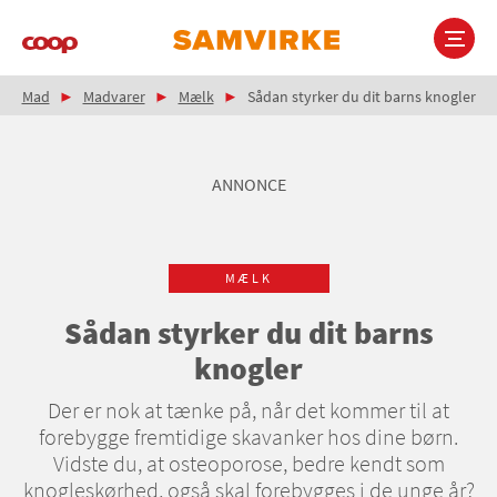
Gå
til
hovedindhold
Brødkrumme
Main
Mad
Madvarer
Mælk
Sådan styrker du dit barns knogler
navigation
ANNONCE
MÆLK
Sådan styrker du dit barns
knogler
Der er nok at tænke på, når det kommer til at
forebygge fremtidige skavanker hos dine børn.
Vidste du, at osteoporose, bedre kendt som
knogleskørhed, også skal forebygges i de unge år?