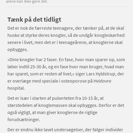
alene kan ikke gøre det.
Tænk på det tidligt
Det er nok de færreste teenagere, der tænker på, at de skal
huske at styrke deres knogler, så de undgår knogleskørhed
senere i livet, men det er i teenageårene, at knoglerne skal
opbygges.
»Dine knogler har 2 faser. En fase, hvor man sparer op, som
løber indtil 25-30 år, og en fase hvor man bruger, hvad man
har sparet, som er resten af livet,« siger Lars Hyldstrup, der
er overlæge med speciale i osteoporose på Hvidovre
hospital.
Det er især i starten af puberteten fra 10-15 år, at
størstedelen af knoglemassen skal opbygges. Derfor er det
også vigtigt, at man giver knoglerne de rigtige
forudsætninger.
Der er endnu ikke lavet undersøgelser, der følger individer