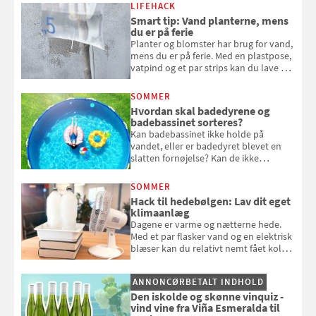
kan bruge dine hindbær i alt fra
LIFEHACK
bagværk og salater til is og syltning.
Smart tip: Vand planterne, mens
du er på ferie
Planter og blomster har brug for vand,
mens du er på ferie. Med en plastpose,
vatpind og et par strips kan du lave dit
eget vandingssystem, så du slipper for
at bede naboen om at vande eller
SOMMER
komme hjem til døde planter
Hvordan skal badedyrene og
badebassinet sorteres?
Kan badebassinet ikke holde på
vandet, eller er badedyret blevet en
slatten fornøjelse? Kan de ikke
repareres, skal du være særligt
opmærksom, når du smider
SOMMER
badebassinet eller et badedyr ud
Hack til hedebølgen: Lav dit eget
klimaanlæg
Dagene er varme og nætterne hede.
Med et par flasker vand og en elektrisk
blæser kan du relativt nemt fået koldt
pust, når der er varmt ude og inde. Klik
og se, hvordan du gør
ANNONCØRBETALT INDHOLD
Den iskolde og skønne vinquiz -
vind vine fra Viña Esmeralda til