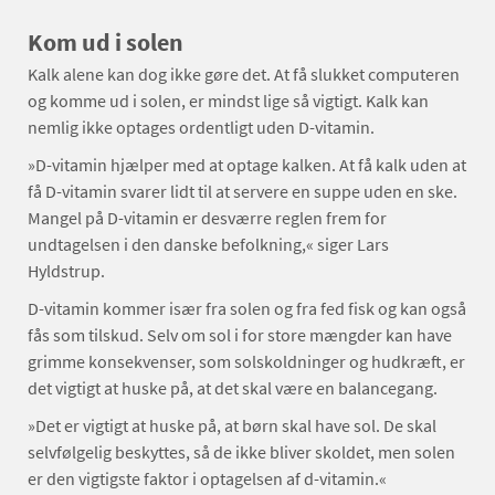
Kom ud i solen
Kalk alene kan dog ikke gøre det. At få slukket computeren
og komme ud i solen, er mindst lige så vigtigt. Kalk kan
nemlig ikke optages ordentligt uden D-vitamin.
»D-vitamin hjælper med at optage kalken. At få kalk uden at
få D-vitamin svarer lidt til at servere en suppe uden en ske.
Mangel på D-vitamin er desværre reglen frem for
undtagelsen i den danske befolkning,« siger Lars
Hyldstrup.
D-vitamin kommer især fra solen og fra fed fisk og kan også
fås som tilskud. Selv om sol i for store mængder kan have
grimme konsekvenser, som solskoldninger og hudkræft, er
det vigtigt at huske på, at det skal være en balancegang.
»Det er vigtigt at huske på, at børn skal have sol. De skal
selvfølgelig beskyttes, så de ikke bliver skoldet, men solen
er den vigtigste faktor i optagelsen af d-vitamin.«