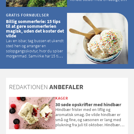
kan tage pusten fra de fleste
GRATIS FORNØJELSER
Billig sommerferie: 15 tips
til at gøre sommerferien
magisk, uden det koster det
vilde
Lav en isbar, tag bussen et ukendt
sted hen og arranger en
solopgangsskovtur, hvor du spiser
morgenmad. Samvirke har 15 tips
til, hvordan du kan have en
magisk ferie, uden at det koster
dig det vilde
REDAKTIONEN
ANBEFALER
KAGER
30 søde opskrifter med hindbær
Hindbær frister med en liflig og
aromatisk smag. De vilde hindbær er
små og fine, og sæsonen er lang med
plukning fra juli til oktober. Hindbær
kan spises direkte fra busken, eller du