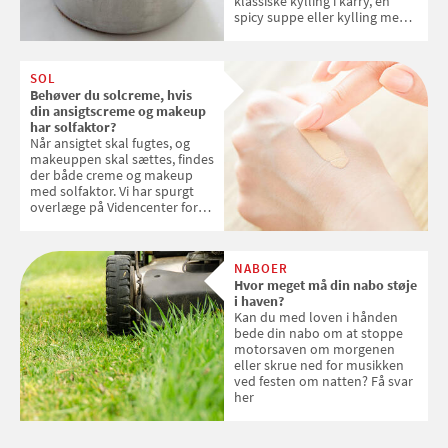
klassiske kylling i karry, en
spicy suppe eller kylling med
kokosris. Velbekomme!
SOL
Behøver du solcreme, hvis
din ansigtscreme og makeup
har solfaktor?
Når ansigtet skal fugtes, og
makeuppen skal sættes, findes
der både creme og makeup
med solfaktor. Vi har spurgt
overlæge på Videncenter for
Hudkræft, Stine Regin Wiegell,
om ansigtscreme og makeup
med SPF kan erstatte
NABOER
solcreme, når man bevæger
Hvor meget må din nabo støje
sig ud i solen
i haven?
Kan du med loven i hånden
bede din nabo om at stoppe
motorsaven om morgenen
eller skrue ned for musikken
ved festen om natten? Få svar
her