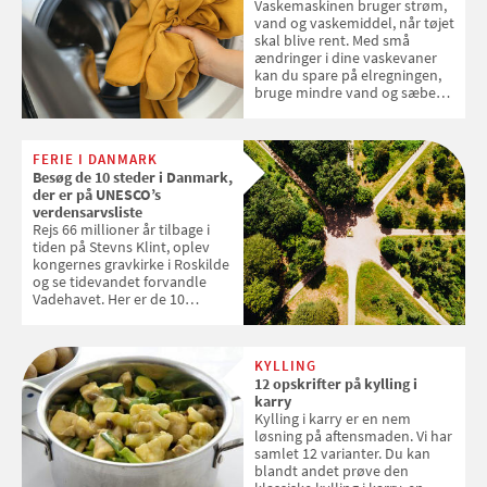
Vaskemaskinen bruger strøm,
vand og vaskemiddel, når tøjet
skal blive rent. Med små
ændringer i dine vaskevaner
kan du spare på elregningen,
bruge mindre vand og sæbe
og forlænge vaskemaskinens
levetid. Samvirke har samlet 7
enkle råd til at spare penge på
FERIE I DANMARK
tøjvasken
Besøg de 10 steder i Danmark,
der er på UNESCO’s
verdensarvsliste
Rejs 66 millioner år tilbage i
tiden på Stevns Klint, oplev
kongernes gravkirke i Roskilde
og se tidevandet forvandle
Vadehavet. Her er de 10
danske steder på UNESCO's
verdensarvsliste
KYLLING
12 opskrifter på kylling i
karry
Kylling i karry er en nem
løsning på aftensmaden. Vi har
samlet 12 varianter. Du kan
blandt andet prøve den