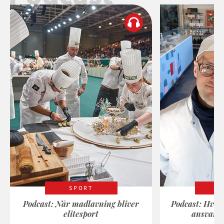
SPORT
Podcast: Når madlavning bliver
Podcast: Hvad
elitesport
ansvarli