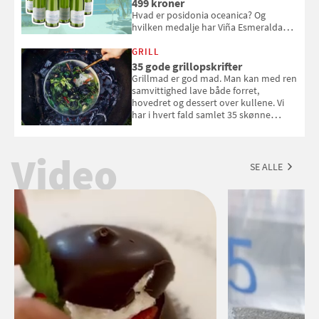
499 kroner
Hvad er posidonia oceanica? Og
hvilken medalje har Viña Esmeralda
White fået ved Mundus vini i 2026? Gæt
med i Samvirkes skønne vinquiz, hvor
GRILL
du kan vinde 6 flasker vin fra Viña
35 gode grillopskrifter
Esmeralda. Konkurrencen slutter 1.
Grillmad er god mad. Man kan med ren
september 2026.
samvittighed lave både forret,
hovedret og dessert over kullene. Vi
har i hvert fald samlet 35 skønne
forslag til en sommeraften i grillens
tegn.
Video
SE ALLE