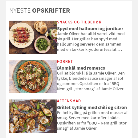
NYESTE
OPSKRIFTER
SNACKS OG TILBEHØR
Spyd med halloumi og jordbær
Jamie Oliver har altid været vild med
sin grill. Her griller han spyd med
halloumi og serverer dem sammen
med en lækker krydderurtesalat.
Opskriften er fra “BBQ – Nem grill, stor
smag" af Jamie Oliver.
FORRET
Blomkål med romesco
Grillet blomkål á la Jamie Oliver. Den
tykke, blendede sauce smager af sol
og sommer. Opskriften er fra "BBQ –
Nem grill, stor smag" af Jamie Oliver.
AFTENSMAD
Grillet kylling med chili og citron
En hel kylling på grillen med masser af
smag. Server med kartofler i både.
Opskriften er fra "BBQ – Nem grill, stor
smag" af Jamie Oliver.