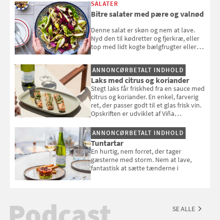
SALATER
Bitre salater med pære og valnød
Denne salat er skøn og nem at lave.
Nyd den til kødretter og fjerkræ, eller
top med lidt kogte bælgfrugter eller
en rest kylling, og nyd den som et let,
selvstændigt måltid. Opskriften er fra
ANNONCØRBETALT INDHOLD
Louisa Lorangs kogebog "Salat".
Laks med citrus og koriander
Stegt laks får friskhed fra en sauce med
citrus og koriander. En enkel, farverig
ret, der passer godt til et glas frisk vin.
Opskriften er udviklet af Viña
Esmeralda.
ANNONCØRBETALT INDHOLD
Tuntartar
En hurtig, nem forret, der tager
gæsterne med storm. Nem at lave,
fantastisk at sætte tænderne i
Podcast
SE ALLE