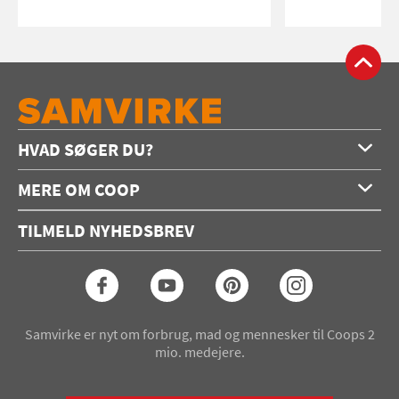
HVAD SØGER DU?
Forside
MERE OM COOP
Opskrifter
Om os
Konkurrencer
TILMELD NYHEDSBREV
Annoncering
Podcast
Coop.dk
Video
Coop medlem
Arkiv
Seneste Samvirke-magasin
Samvirke er nyt om forbrug, mad og mennesker til Coops 2
mio. medejere.