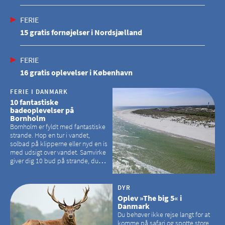
FERIE
15 gratis fornøjelser i Nordsjælland
FERIE
16 gratis oplevelser i København
FERIE I DANMARK
10 fantastiske
badeoplevelser på
Bornholm
Bornholm er fyldt med fantastiske
strande. Hop en tur i vandet,
solbad på klipperne eller nyd en is
med udsigt over vandet. Samvirke
giver dig 10 bud på strande, du
kan besøge på Bornholm
DYR
Oplev »The big 5« i
Danmark
Du behøver ikke rejse langt for at
komme på safari og spotte store,