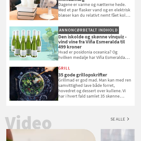
Dagene er varme og nætterne hede.
Med et par flasker vand og en elektrisk
blæser kan du relativt nemt fået koldt
pust, når der er varmt ude og inde. Klik
og se, hvordan du gør
ANNONCØRBETALT INDHOLD
Den iskolde og skønne vinquiz -
vind vine fra Viña Esmeralda til
499 kroner
Hvad er posidonia oceanica? Og
hvilken medalje har Viña Esmeralda
White fået ved Mundus vini i 2026? Gæt
med i Samvirkes skønne vinquiz, hvor
GRILL
du kan vinde 6 flasker vin fra Viña
35 gode grillopskrifter
Esmeralda. Konkurrencen slutter 1.
Grillmad er god mad. Man kan med ren
september 2026.
samvittighed lave både forret,
hovedret og dessert over kullene. Vi
har i hvert fald samlet 35 skønne
forslag til en sommeraften i grillens
tegn.
Video
SE ALLE