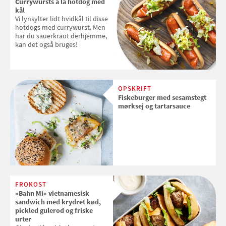
Currywursts a la hotdog med
kål
Vi lynsylter lidt hvidkål til disse
hotdogs med currywurst. Men
har du sauerkraut derhjemme,
kan det også bruges!
OPSKRIFT
Fiskeburger med sesamstegt
mørksej og tartarsauce
FROKOST
»Bahn Mi« vietnamesisk
sandwich med krydret kød,
pickled gulerod og friske
urter