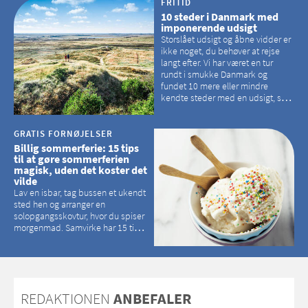
hvilke kirker, der er en omvej værd
FRITID
10 steder i Danmark med
imponerende udsigt
Storslået udsigt og åbne vidder er
ikke noget, du behøver at rejse
langt efter. Vi har været en tur
rundt i smukke Danmark og
fundet 10 mere eller mindre
kendte steder med en udsigt, som
kan tage pusten fra de fleste
GRATIS FORNØJELSER
Billig sommerferie: 15 tips
til at gøre sommerferien
magisk, uden det koster det
vilde
Lav en isbar, tag bussen et ukendt
sted hen og arranger en
solopgangsskovtur, hvor du spiser
morgenmad. Samvirke har 15 tips
til, hvordan du kan have en
magisk ferie, uden at det koster
dig det vilde
REDAKTIONEN
ANBEFALER