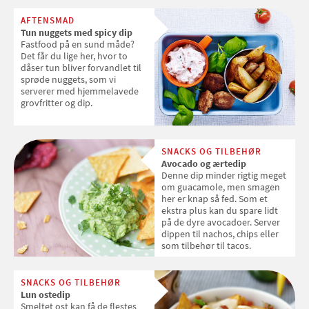
AFTENSMAD
Tun nuggets med spicy dip
Fastfood på en sund måde?
Det får du lige her, hvor to
dåser tun bliver forvandlet til
sprøde nuggets, som vi
serverer med hjemmelavede
grovfritter og dip.
SNACKS OG TILBEHØR
Avocado og ærtedip
Denne dip minder rigtig meget
om guacamole, men smagen
her er knap så fed. Som et
ekstra plus kan du spare lidt
på de dyre avocadoer. Server
dippen til nachos, chips eller
som tilbehør til tacos.
SNACKS OG TILBEHØR
Lun ostedip
Smeltet ost kan få de flestes