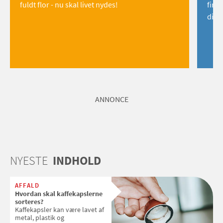
fuldt flor - nu skal livet nydes!
find
dig!
ANNONCE
NYESTE
INDHOLD
AFFALD
Hvordan skal kaffekapslerne
sorteres?
Kaffekapsler kan være lavet af
metal, plastik og