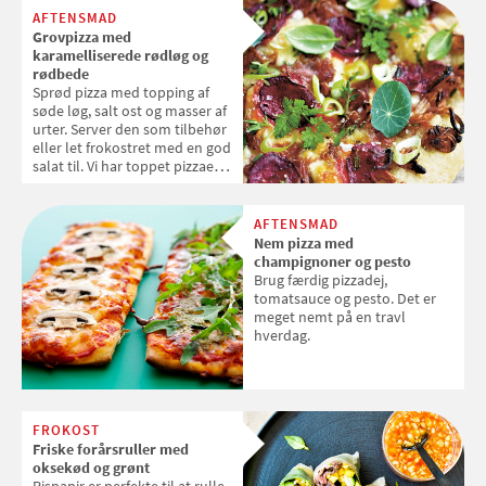
AFTENSMAD
Grovpizza med
karamelliserede rødløg og
rødbede
Sprød pizza med topping af
søde løg, salt ost og masser af
urter. Server den som tilbehør
eller let frokostret med en god
salat til. Vi har toppet pizzaen
med tallerkensmækker og
kørvel, der passer super godt
til de søde løg og rødbeder.
AFTENSMAD
Nem pizza med
champignoner og pesto
Brug færdig pizzadej,
tomatsauce og pesto. Det er
meget nemt på en travl
hverdag.
FROKOST
Friske forårsruller med
oksekød og grønt