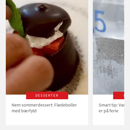
DESSERTER
LI
Nem sommerdessert: Flødeboller
Smart tip: Vand
med bærfyld
er på ferie