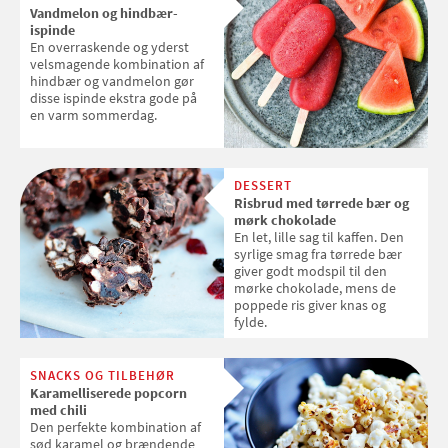
Vandmelon og hindbær-
ispinde
En overraskende og yderst
velsmagende kombination af
hindbær og vandmelon gør
disse ispinde ekstra gode på
en varm sommerdag.
DESSERT
Risbrud med tørrede bær og
mørk chokolade
En let, lille sag til kaffen. Den
syrlige smag fra tørrede bær
giver godt modspil til den
mørke chokolade, mens de
poppede ris giver knas og
fylde.
SNACKS OG TILBEHØR
Karamelliserede popcorn
med chili
Den perfekte kombination af
sød karamel og brændende