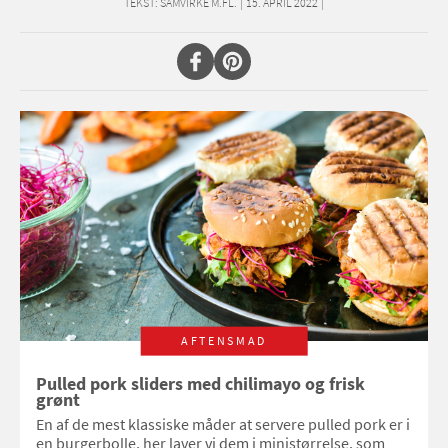
TEKST:
SAMVIRKE M.FL.
|
15. APRIL 2022
|
AFTENSMAD
Pulled pork sliders med chilimayo og frisk
grønt
En af de mest klassiske måder at servere pulled pork er i
en burgerbolle, her laver vi dem i ministørrelse, som