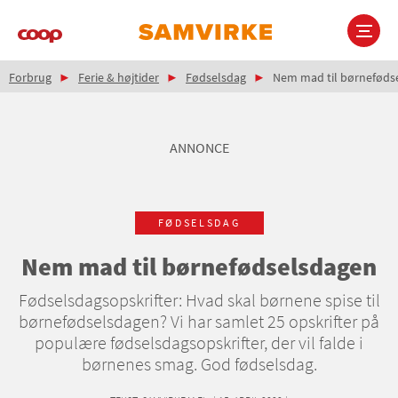
Gå
til
hovedindhold
Brødkrumme
Main
Forbrug
Ferie & højtider
Fødselsdag
Nem mad til børneføds
navigation
ANNONCE
FØDSELSDAG
Nem mad til børnefødselsdagen
Fødselsdagsopskrifter: Hvad skal børnene spise til
børnefødselsdagen? Vi har samlet 25 opskrifter på
populære fødselsdagsopskrifter, der vil falde i
børnenes smag. God fødselsdag.