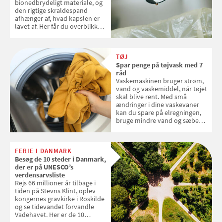
bionedbrydeligt materiale, og
den rigtige skraldespand
afhænger af, hvad kapslen er
lavet af. Her får du overblikket
over, hvordan kaffekapslerne
skal sorteres
TØJ
Spar penge på tøjvask med 7
råd
Vaskemaskinen bruger strøm,
vand og vaskemiddel, når tøjet
skal blive rent. Med små
ændringer i dine vaskevaner
kan du spare på elregningen,
bruge mindre vand og sæbe
og forlænge vaskemaskinens
levetid. Samvirke har samlet 7
enkle råd til at spare penge på
FERIE I DANMARK
tøjvasken
Besøg de 10 steder i Danmark,
der er på UNESCO’s
verdensarvsliste
Rejs 66 millioner år tilbage i
tiden på Stevns Klint, oplev
kongernes gravkirke i Roskilde
og se tidevandet forvandle
Vadehavet. Her er de 10