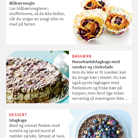
Blåbærsnegle
Lav blåbærsneglene i
muffinforme, så de ikke fedter,
når du sniger en snegl eller to
med på farten.
BAGVÆRK
Hasselnøddelagkage med
svesker og chokolade
Hvis du ikke er til svesker, kan
du bruge bær i stedet. Du kan
også pynte lagkagen med
flødeskum og friske bær på
toppen, men først lige inden
servering så marengsen ikke
bliver blød.
DESSERT
Islagkage
Blød og cremet flødeis med
nutella og sprød bund af
nødder og kiks. Simpel at lave,