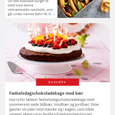
Giv den klassiske burger et
twist med denne
vietnamesiske sandwich, som
går under navnet Bahn Mi. De
krydrede kød og de friske urter
går godt i spænd.
BAGVÆRK
Fødselsdagschokoladekage med bær
Hurra for lækker fødselsdagschokoladekage med
sommerens søde blåbær, hindbær og jordbær. Dine
gæster vil uden tvivl mæske sig i kagen, som både
smager skønt og er festlig på fødselsdagsbordet.