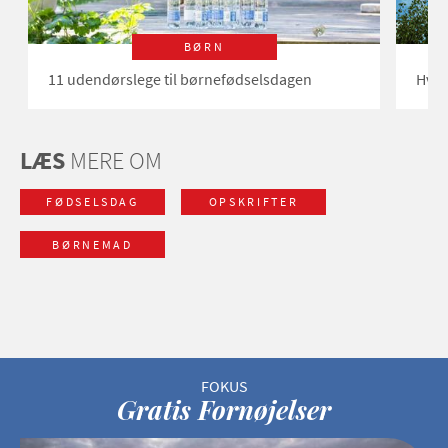
BØRN
11 udendørslege til børnefødselsdagen
Hvor
LÆS
MERE OM
FØDSELSDAG
OPSKRIFTER
BØRNEMAD
Gratis Fornøjelser