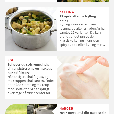
danske steder på UNESCO's
verdensarvsliste
KYLLING
12 opskrifter på kylling i
karry
Kylling i karry er en nem
løsning på aftensmaden. Vi har
samlet 12 varianter. Du kan
blandt andet prøve den
klassiske kylling i karry, en
spicy suppe eller kylling med
kokosris. Velbekomme!
SOL
Behøver du solcreme, hvis
din ansigtscreme og makeup
har solfaktor?
Når ansigtet skal fugtes, og
makeuppen skal sættes, findes
der både creme og makeup
med solfaktor. Vi har spurgt
overlæge på Videncenter for
Hudkræft, Stine Regin Wiegell,
om ansigtscreme og makeup
med SPF kan erstatte
NABOER
solcreme, når man bevæger
Hvor meget må din nabo støje
sig ud i solen