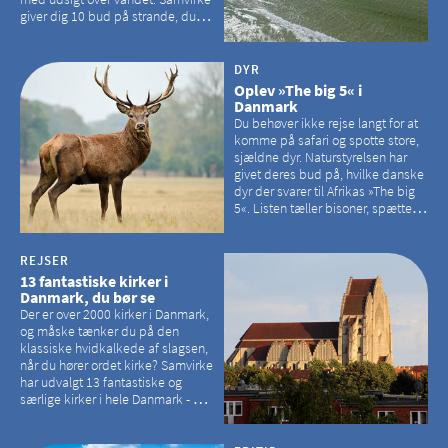
giver dig 10 bud på strande, du
kan besøge på Bornholm
DYR
Oplev »The big 5« i
Danmark
Du behøver ikke rejse langt for at
komme på safari og spotte store,
sjældne dyr. Naturstyrelsen har
givet deres bud på, hvilke danske
dyr der svarer til Afrikas »The big
5«. Listen tæller bisoner, spættede
sæler, vilde heste, krondyr og
havørne.
REJSER
13 fantastiske kirker i
Danmark, du bør se
Der er over 2000 kirker i Danmark,
og måske tænker du på den
klassiske hvidkalkede af slagsen,
når du hører ordet kirke? Samvirke
har udvalgt 13 fantastiske og
særlige kirker i hele Danmark - og
der er langt mellem den klassiske,
hvidkalkede kirke. Se et bud på,