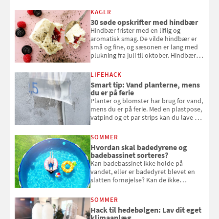
KAGER
30 søde opskrifter med hindbær
Hindbær frister med en liflig og
aromatisk smag. De vilde hindbær er
små og fine, og sæsonen er lang med
plukning fra juli til oktober. Hindbær
kan spises direkte fra busken, eller du
kan bruge dine hindbær i alt fra
LIFEHACK
bagværk og salater til is og syltning.
Smart tip: Vand planterne, mens
du er på ferie
Planter og blomster har brug for vand,
mens du er på ferie. Med en plastpose,
vatpind og et par strips kan du lave dit
eget vandingssystem, så du slipper for
at bede naboen om at vande eller
SOMMER
komme hjem til døde planter
Hvordan skal badedyrene og
badebassinet sorteres?
Kan badebassinet ikke holde på
vandet, eller er badedyret blevet en
slatten fornøjelse? Kan de ikke
repareres, skal du være særligt
opmærksom, når du smider
SOMMER
badebassinet eller et badedyr ud
Hack til hedebølgen: Lav dit eget
klimaanlæg