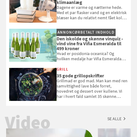
klimaanlæg
Dagene er varme og nætterne hede.
Med et par flasker vand og en elektrisk
blæser kan du relativt nemt fået koldt
pust, når der er varmt ude og inde. Klik
og se, hvordan du gør
ANNONCØRBETALT INDHOLD
Den iskolde og skønne vinquiz -
vind vine fra Viña Esmeralda til
499 kroner
Hvad er posidonia oceanica? Og
hvilken medalje har Viña Esmeralda
White fået ved Mundus vini i 2026? Gæt
med i Samvirkes skønne vinquiz, hvor
GRILL
du kan vinde 6 flasker vin fra Viña
35 gode grillopskrifter
Esmeralda. Konkurrencen slutter 1.
Grillmad er god mad. Man kan med ren
september 2026.
samvittighed lave både forret,
hovedret og dessert over kullene. Vi
har i hvert fald samlet 35 skønne
forslag til en sommeraften i grillens
tegn.
Video
SE ALLE