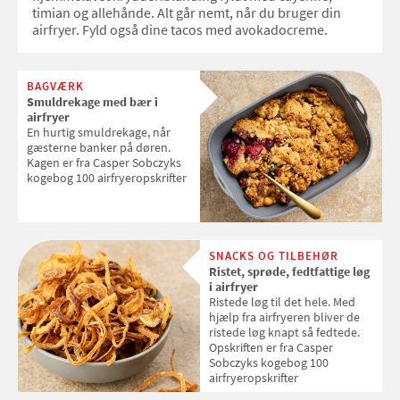
timian og allehånde. Alt går nemt, når du bruger din
airfryer. Fyld også dine tacos med avokadocreme.
BAGVÆRK
Smuldrekage med bær i
airfryer
En hurtig smuldrekage, når
gæsterne banker på døren.
Kagen er fra Casper Sobczyks
kogebog 100 airfryeropskrifter
SNACKS OG TILBEHØR
Ristet, sprøde, fedtfattige løg
i airfryer
Ristede løg til det hele. Med
hjælp fra airfryeren bliver de
ristede løg knapt så fedtede.
Opskriften er fra Casper
Sobczyks kogebog 100
airfryeropskrifter