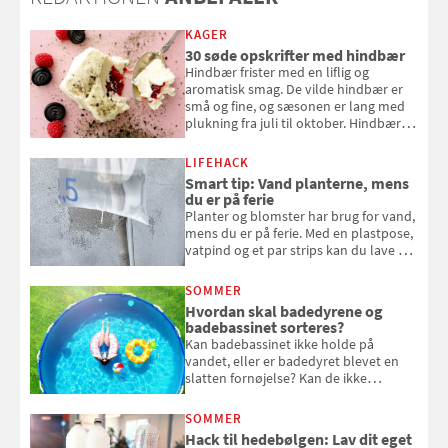
KAGER
30 søde opskrifter med hindbær
Hindbær frister med en liflig og
aromatisk smag. De vilde hindbær er
små og fine, og sæsonen er lang med
plukning fra juli til oktober. Hindbær
kan spises direkte fra busken, eller du
kan bruge dine hindbær i alt fra
LIFEHACK
bagværk og salater til is og syltning.
Smart tip: Vand planterne, mens
du er på ferie
Planter og blomster har brug for vand,
mens du er på ferie. Med en plastpose,
vatpind og et par strips kan du lave dit
eget vandingssystem, så du slipper for
at bede naboen om at vande eller
SOMMER
komme hjem til døde planter
Hvordan skal badedyrene og
badebassinet sorteres?
Kan badebassinet ikke holde på
vandet, eller er badedyret blevet en
slatten fornøjelse? Kan de ikke
repareres, skal du være særligt
opmærksom, når du smider
SOMMER
badebassinet eller et badedyr ud
Hack til hedebølgen: Lav dit eget