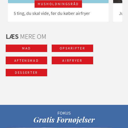
HUSHOLDNINGSRÅD
5 ting, du skal vide, før du køber airfryer
Jule
LÆS
MERE OM
MAD
OPSKRIFTER
AFTENSMAD
AIRFRYER
DESSERTER
Gratis Fornøjelser