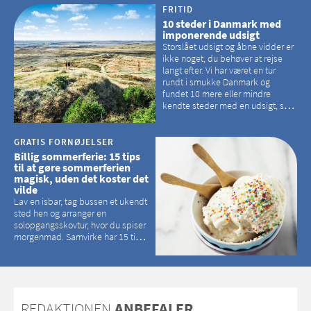
hvilke kirker, der er en omvej værd
FRITID
10 steder i Danmark med
imponerende udsigt
Storslået udsigt og åbne vidder er
ikke noget, du behøver at rejse
langt efter. Vi har været en tur
rundt i smukke Danmark og
fundet 10 mere eller mindre
kendte steder med en udsigt, som
kan tage pusten fra de fleste
GRATIS FORNØJELSER
Billig sommerferie: 15 tips
til at gøre sommerferien
magisk, uden det koster det
vilde
Lav en isbar, tag bussen et ukendt
sted hen og arranger en
solopgangsskovtur, hvor du spiser
morgenmad. Samvirke har 15 tips
til, hvordan du kan have en
magisk ferie, uden at det koster
dig det vilde
REDAKTIONEN
ANBEFALER