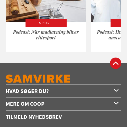
SPORT
Podcast: Når madlavning bliver
Podcast: Hvad
elitesport
ansvarli
HVAD SØGER DU?
Forside
MERE OM COOP
Opskrifter
Om os
Konkurrencer
TILMELD NYHEDSBREV
Annoncering
Podcast