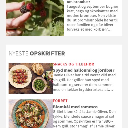
om brombær
I august og september bugner
krat, hegn og skovkanter med
modne brombær. Men vidste
du, at brombær både hører til
rosenfamilien og ofte bliver
forvekslet med korbær?
Samvirke har samlet seks ting,
du (måske) ikke vidste om
brombær
NYESTE
OPSKRIFTER
SNACKS OG TILBEHØR
Spyd med halloumi og jordbær
Jamie Oliver har altid været vild med
sin grill. Her griller han spyd med
halloumi og serverer dem sammen
med en lækker krydderurtesalat.
Opskriften er fra “BBQ – Nem grill, stor
smag" af Jamie Oliver.
FORRET
Blomkål med romesco
Grillet blomkål á la Jamie Oliver. Den
tykke, blendede sauce smager af sol
og sommer. Opskriften er fra "BBQ –
Nem grill, stor smag" af Jamie Oliver.