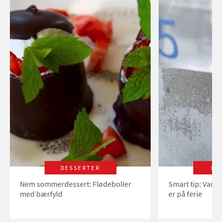
DESSERTER
LI
Nem sommerdessert: Flødeboller
Smart tip: Vand
med bærfyld
er på ferie