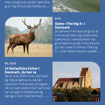
med udsigt over vandet. Samvirke
giver dig 10 bud på strande, du
kan besøge på Bornholm
DYR
Oplev »The big 5« i
Danmark
Du behøver ikke rejse langt for at
komme på safari og spotte store,
sjældne dyr. Naturstyrelsen har
givet deres bud på, hvilke danske
dyr der svarer til Afrikas »The big
5«. Listen tæller bisoner, spættede
sæler, vilde heste, krondyr og
havørne.
REJSER
13 fantastiske kirker i
Danmark, du bør se
Der er over 2000 kirker i Danmark,
og måske tænker du på den
klassiske hvidkalkede af slagsen,
når du hører ordet kirke? Samvirke
har udvalgt 13 fantastiske og
særlige kirker i hele Danmark - og
der er langt mellem den klassiske,
hvidkalkede kirke. Se et bud på,