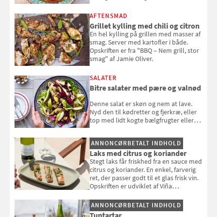
AFTENSMAD
Grillet kylling med chili og citron
En hel kylling på grillen med masser af
smag. Server med kartofler i både.
Opskriften er fra "BBQ – Nem grill, stor
smag" af Jamie Oliver.
SALATER
Bitre salater med pære og valnød
Denne salat er skøn og nem at lave.
Nyd den til kødretter og fjerkræ, eller
top med lidt kogte bælgfrugter eller
en rest kylling, og nyd den som et let,
selvstændigt måltid. Opskriften er fra
ANNONCØRBETALT INDHOLD
Louisa Lorangs kogebog "Salat".
Laks med citrus og koriander
Stegt laks får friskhed fra en sauce med
citrus og koriander. En enkel, farverig
ret, der passer godt til et glas frisk vin.
Opskriften er udviklet af Viña
Esmeralda.
ANNONCØRBETALT INDHOLD
Tuntartar