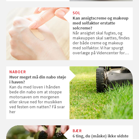
SOL
Kan ansigtscreme og makeup
med solfaktor erstatte
solcreme?
Når ansigtet skal fugtes, og
makeuppen skal sættes, findes
der både creme og makeup
med solfaktor. Vi har spurgt
overlæge på Videncenter for
Hudkræft, Stine Regin Wiegell,
om ansigtscreme og makeup
med SPF kan erstatte
NABOER
solcreme, når man bevæger
Hvor meget må din nabo støje
sig ud i solen
i haven?
Kan du med loven i hånden
bede din nabo om at stoppe
motorsaven om morgenen
eller skrue ned for musikken
ved festen om natten? Få svar
her
BÆR
6 ting, du (måske) ikke vidste