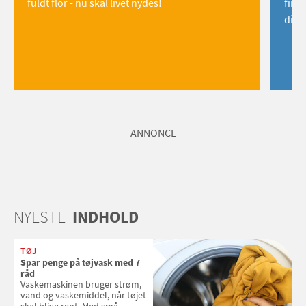
fuldt flor - nu skal livet nydes!
find
dig!
ANNONCE
NYESTE
INDHOLD
TØJ
Spar penge på tøjvask med 7
råd
Vaskemaskinen bruger strøm,
vand og vaskemiddel, når tøjet