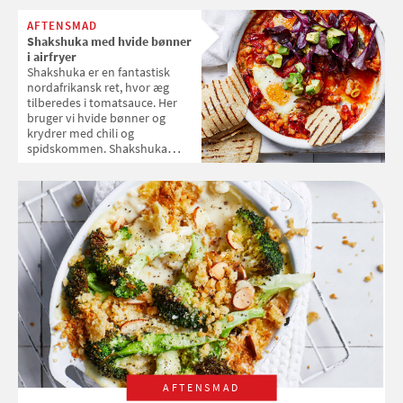
AFTENSMAD
Shakshuka med hvide bønner
i airfryer
Shakshuka er en fantastisk
nordafrikansk ret, hvor æg
tilberedes i tomatsauce. Her
bruger vi hvide bønner og
krydrer med chili og
spidskommen. Shakshuka
spises især i Tunesien og er
supernem at lave i en airfryer
AFTENSMAD