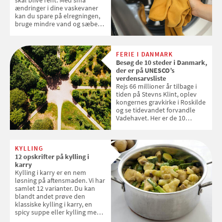
skal blive rent. Med små
ændringer i dine vaskevaner
kan du spare på elregningen,
bruge mindre vand og sæbe
og forlænge vaskemaskinens
levetid. Samvirke har samlet 7
enkle råd til at spare penge på
FERIE I DANMARK
tøjvasken
Besøg de 10 steder i Danmark,
der er på UNESCO’s
verdensarvsliste
Rejs 66 millioner år tilbage i
tiden på Stevns Klint, oplev
kongernes gravkirke i Roskilde
og se tidevandet forvandle
Vadehavet. Her er de 10
danske steder på UNESCO's
verdensarvsliste
KYLLING
12 opskrifter på kylling i
karry
Kylling i karry er en nem
løsning på aftensmaden. Vi har
samlet 12 varianter. Du kan
blandt andet prøve den
klassiske kylling i karry, en
spicy suppe eller kylling med
kokosris. Velbekomme!