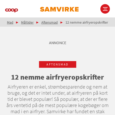
Gå
til
hovedindhold
Brødkrumme
Main
Mad
Måltider
Aftensmad
12 nemme airfryeropskrifter
navigation
ANNONCE
AFTENSMAD
12 nemme airfryeropskrifter
Airfryeren er enkel, strømbesparende og nem at
bruge, og det er intet under, at airfryeren på kort
tid er blevet populær! Så populær, at der er flere
års ventetid på de mest populære kogebøger om
mad i en airfryer. Samvirke har fundet en stak