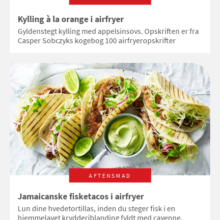
Kylling à la orange i airfryer
Gyldenstegt kylling med appelsinsovs. Opskriften er fra
Casper Sobczyks kogebog 100 airfryeropskrifter
AFTENSMAD
Jamaicanske fisketacos i airfryer
Lun dine hvedetortillas, inden du steger fisk i en
hjemmelavet krydderiblanding fyldt med cayenne,