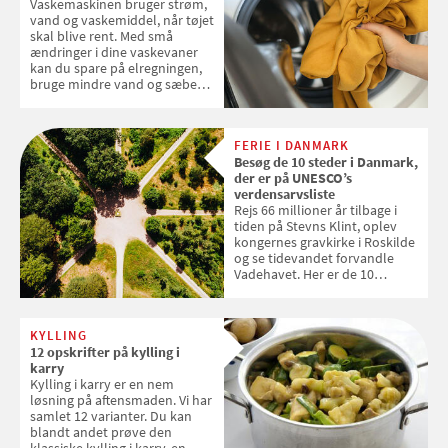
Vaskemaskinen bruger strøm,
2026
vand og vaskemiddel, når tøjet
skal blive rent. Med små
ændringer i dine vaskevaner
kan du spare på elregningen,
bruge mindre vand og sæbe
og forlænge vaskemaskinens
levetid. Samvirke har samlet 7
enkle råd til at spare penge på
FERIE I DANMARK
tøjvasken
Besøg de 10 steder i Danmark,
der er på UNESCO’s
verdensarvsliste
Rejs 66 millioner år tilbage i
tiden på Stevns Klint, oplev
kongernes gravkirke i Roskilde
og se tidevandet forvandle
Vadehavet. Her er de 10
danske steder på UNESCO's
verdensarvsliste
KYLLING
12 opskrifter på kylling i
karry
Kylling i karry er en nem
løsning på aftensmaden. Vi har
samlet 12 varianter. Du kan
blandt andet prøve den
klassiske kylling i karry, en