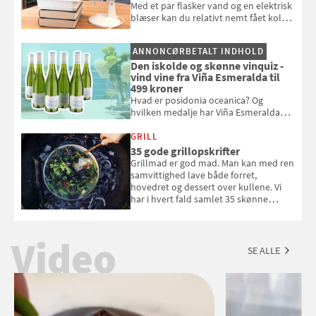
Med et par flasker vand og en elektrisk
blæser kan du relativt nemt fået koldt
pust, når der er varmt ude og inde. Klik
og se, hvordan du gør
ANNONCØRBETALT INDHOLD
Den iskolde og skønne vinquiz -
vind vine fra Viña Esmeralda til
499 kroner
Hvad er posidonia oceanica? Og
hvilken medalje har Viña Esmeralda
White fået ved Mundus vini i 2026? Gæt
med i Samvirkes skønne vinquiz, hvor
GRILL
du kan vinde 6 flasker vin fra Viña
35 gode grillopskrifter
Esmeralda. Konkurrencen slutter 1.
Grillmad er god mad. Man kan med ren
september 2026.
samvittighed lave både forret,
hovedret og dessert over kullene. Vi
har i hvert fald samlet 35 skønne
forslag til en sommeraften i grillens
tegn.
Video
SE ALLE