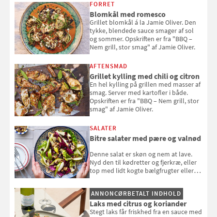
smag" af Jamie Oliver.
FORRET
Blomkål med romesco
Grillet blomkål á la Jamie Oliver. Den
tykke, blendede sauce smager af sol
og sommer. Opskriften er fra "BBQ –
Nem grill, stor smag" af Jamie Oliver.
AFTENSMAD
Grillet kylling med chili og citron
En hel kylling på grillen med masser af
smag. Server med kartofler i både.
Opskriften er fra "BBQ – Nem grill, stor
smag" af Jamie Oliver.
SALATER
Bitre salater med pære og valnød
Denne salat er skøn og nem at lave.
Nyd den til kødretter og fjerkræ, eller
top med lidt kogte bælgfrugter eller
en rest kylling, og nyd den som et let,
selvstændigt måltid. Opskriften er fra
ANNONCØRBETALT INDHOLD
Louisa Lorangs kogebog "Salat".
Laks med citrus og koriander
Stegt laks får friskhed fra en sauce med