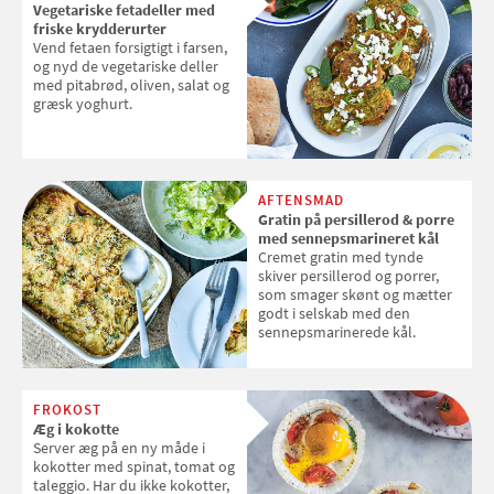
Vegetariske fetadeller med
friske krydderurter
Vend fetaen forsigtigt i farsen,
og nyd de vegetariske deller
med pitabrød, oliven, salat og
græsk yoghurt.
AFTENSMAD
Gratin på persillerod & porre
med sennepsmarineret kål
Cremet gratin med tynde
skiver persillerod og porrer,
som smager skønt og mætter
godt i selskab med den
sennepsmarinerede kål.
FROKOST
Æg i kokotte
Server æg på en ny måde i
kokotter med spinat, tomat og
taleggio. Har du ikke kokotter,