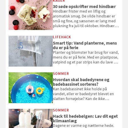
KAGER
30 søde opskrifter med hindbær
Hindbær frister med en liflig og
aromatisk smag. De vilde hindbær er
små og fine, og sæsonen er lang med
plukning fra juli til oktober. Hindbær
kan spises direkte fra busken, eller du
kan bruge dine hindbær i alt fra
LIFEHACK
bagværk og salater til is og syltning.
Smart tip: Vand planterne, mens
du er på ferie
Planter og blomster har brug for vand,
mens du er på ferie. Med en plastpose,
vatpind og et par strips kan du lave dit
eget vandingssystem, så du slipper for
at bede naboen om at vande eller
SOMMER
komme hjem til døde planter
Hvordan skal badedyrene og
badebassinet sorteres?
Kan badebassinet ikke holde på
vandet, eller er badedyret blevet en
slatten fornøjelse? Kan de ikke
repareres, skal du være særligt
opmærksom, når du smider
SOMMER
badebassinet eller et badedyr ud
Hack til hedebølgen: Lav dit eget
klimaanlæg
Dagene er varme og nætterne hede.