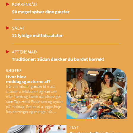
KØKKENRÅD
Så meget spiser dine gæster
SALAT
12 fyldige måltidssalater
AFTENSMAD
Traditioner: Sådan dækker du bordet korrekt
GÆSTER
Hvor blev
middagsgæsterne af?
Når vi inviterer gæster til mad,
skaber vi relationer og nærvær,
men færre og færre danskere gør
som Tajs Hviid Pedersen og byder
på middag. Det er bl.a. egne høje
forventninger og mangel på
overskud, der spænder ben,
mener eksperter – og det kan
have konsekvenser for vores
FEST
sociale fællesskaber