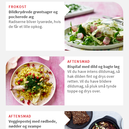
FROKOST
Dildkrydrede grøntsager og
pocherede æg
Radiserne bliver lyserøde, hvis
de får et lille opkog.
AFTENSMAD
Rispilaf med dild og bagte løg
Vil du have intens dildsmag, så
hak dilden fint og drys over
retten. Vil du have blidere
dildsmag, så pluk små tynde
toppe og drys over.
AFTENSMAD
Veggiepostej med rødbede,
nødder og svampe