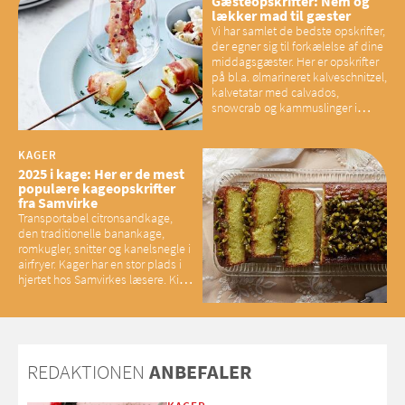
Gæsteopskrifter: Nem og
lækker mad til gæster
Vi har samlet de bedste opskrifter,
der egner sig til forkælelse af dine
middagsgæster. Her er opskrifter
på bl.a. ølmarineret kalveschnitzel,
kalvetatar med calvados,
snowcrab og kammuslinger i
brunet citronsmør og snacks til
baconelskere
KAGER
2025 i kage: Her er de mest
populære kageopskrifter
fra Samvirke
Transportabel citronsandkage,
den traditionelle banankage,
romkugler, snitter og kanelsnegle i
airfryer. Kager har en stor plads i
hjertet hos Samvirkes læsere. Kig
med og se alle favoritterne fra
2025
REDAKTIONEN
ANBEFALER