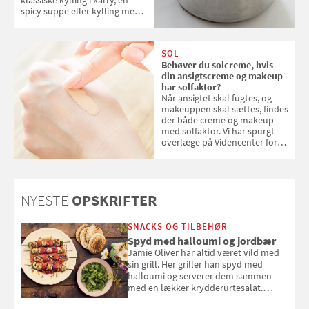
spicy suppe eller kylling med
kokosris. Velbekomme!
SOL
Behøver du solcreme, hvis
din ansigtscreme og makeup
har solfaktor?
Når ansigtet skal fugtes, og
makeuppen skal sættes, findes
der både creme og makeup
med solfaktor. Vi har spurgt
overlæge på Videncenter for
Hudkræft, Stine Regin Wiegell,
om ansigtscreme og makeup
med SPF kan erstatte
solcreme, når man bevæger
NYESTE
OPSKRIFTER
sig ud i solen
SNACKS OG TILBEHØR
Spyd med halloumi og jordbær
Jamie Oliver har altid været vild med
sin grill. Her griller han spyd med
halloumi og serverer dem sammen
med en lækker krydderurtesalat.
Opskriften er fra “BBQ – Nem grill, stor