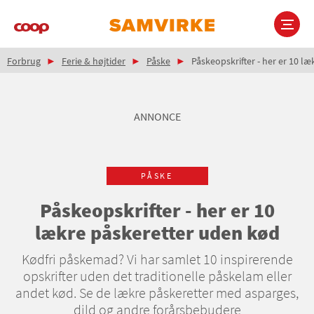
Gå
til
hovedindhold
Brødkrumme
Main
Forbrug
Ferie & højtider
Påske
Påskeopskrifter - her er 10 l
navigation
ANNONCE
PÅSKE
Påskeopskrifter - her er 10
lækre påskeretter uden kød
Kødfri påskemad? Vi har samlet 10 inspirerende
opskrifter uden det traditionelle påskelam eller
andet kød. Se de lækre påskeretter med asparges,
dild og andre forårsbebudere