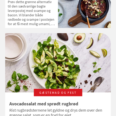
Prøv dette grønne alternativ
til den sædvanlige bagte
leverpostej med svampe og
bacon. Vi blander både
rødbede og svampe i postejen
for at få mest mulig umami, og
så kommer der et lag bløde,
stegte portobellosvampe på
toppen. Spis postejen på
skiveskåret rugbrød.
GÆSTEMAD OG FEST
Avocadosalat med sprødt rugbrød
Rist rugbrødsternene let gyldne og drys dem over den
grønne salat, som er en fryd for øjet.