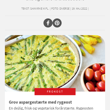
TEKST:
SAMVIRKE M.FL.
|
FOTO: DIVERSE
|
19. MAJ 2022
|
FROKOST
Grov aspargestærte med rygeost
En dejlig, frisk og vegetarisk forårstærte. Rygeosten