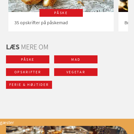
PÅSKE
35 opskrifter på påskemad
Brug
LÆS
MERE OM
PÅSKE
MAD
OPSKRIFTER
VEGETAR
FERIE & HØJTIDER
gæster