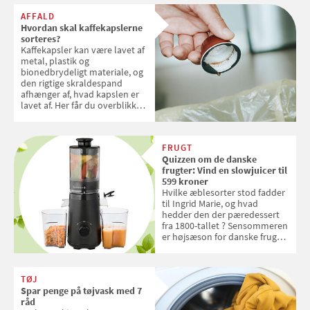
AFFALD
Hvordan skal kaffekapslerne
sorteres?
Kaffekapsler kan være lavet af
metal, plastik og
bionedbrydeligt materiale, og
den rigtige skraldespand
afhænger af, hvad kapslen er
lavet af. Her får du overblikket
over, hvordan kaffekapslerne
skal sorteres
FRUGT
Quizzen om de danske
frugter: Vind en slowjuicer til
599 kroner
Hvilke æblesorter stod fadder
til Ingrid Marie, og hvad
hedder den der pæredessert
fra 1800-tallet ? Sensommeren
er højsæson for danske fruger,
og lige nu kan du stemme om
dine danske og lokale
favoritter. Det fejrer Samvirke
TØJ
med en quiz om alt det danske
Spar penge på tøjvask med 7
frugt, vi elsker. Konkurrencen
råd
slutter fredag d. 18. september