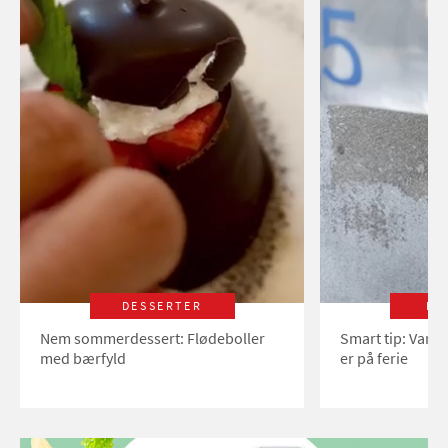
DESSERTER
LI
Nem sommerdessert: Flødeboller
Smart tip: Vand
med bærfyld
er på ferie