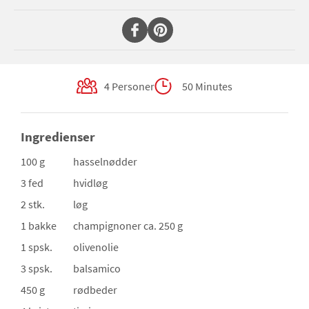
4 Personer
50 Minutes
Ingredienser
100 g
hasselnødder
3 fed
hvidløg
2 stk.
løg
1 bakke
champignoner
ca. 250 g
1 spsk.
olivenolie
3 spsk.
balsamico
450 g
rødbeder