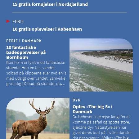
15 gratis fornøjelser i Nordsjælland
FERIE
16 gratis oplevelser i København
FERIE I DANMARK
10 fantastiske
badeoplevelser på
Bornholm
Bornholm er fyldt med fantastiske
strande. Hop en tur i vandet,
solbad på klipperne eller nyd en is
med udsigt over vandet. Samvirke
giver dig 10 bud på strande, du
kan besøge på Bornholm
DYR
Oplev »The big 5« i
Danmark
Du behøver ikke rejse langt for at
komme på safari og spotte store,
sjældne dyr. Naturstyrelsen har
givet deres bud på, hvilke danske
dyr der svarer til Afrikas »The big