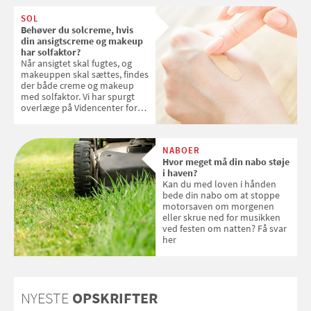
SOL
Behøver du solcreme, hvis
din ansigtscreme og makeup
har solfaktor?
Når ansigtet skal fugtes, og
makeuppen skal sættes, findes
der både creme og makeup
med solfaktor. Vi har spurgt
overlæge på Videncenter for
Hudkræft, Stine Regin Wiegell,
om ansigtscreme og makeup
med SPF kan erstatte
NABOER
solcreme, når man bevæger
Hvor meget må din nabo støje
sig ud i solen
i haven?
Kan du med loven i hånden
bede din nabo om at stoppe
motorsaven om morgenen
eller skrue ned for musikken
ved festen om natten? Få svar
her
NYESTE
OPSKRIFTER