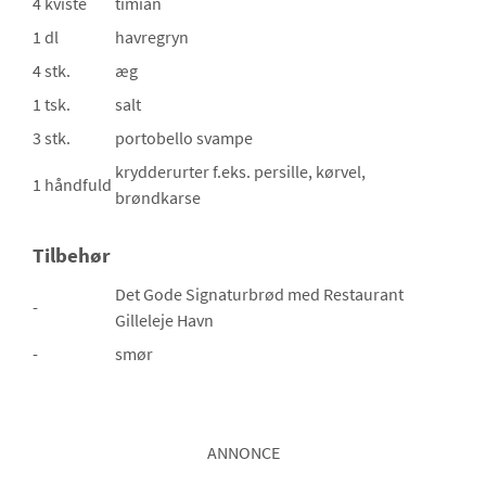
4 kviste
timian
1 dl
havregryn
4 stk.
æg
1 tsk.
salt
3 stk.
portobello svampe
krydderurter
f.eks. persille, kørvel,
1 håndfuld
brøndkarse
Tilbehør
Det Gode Signaturbrød med Restaurant
-
Gilleleje Havn
-
smør
ANNONCE