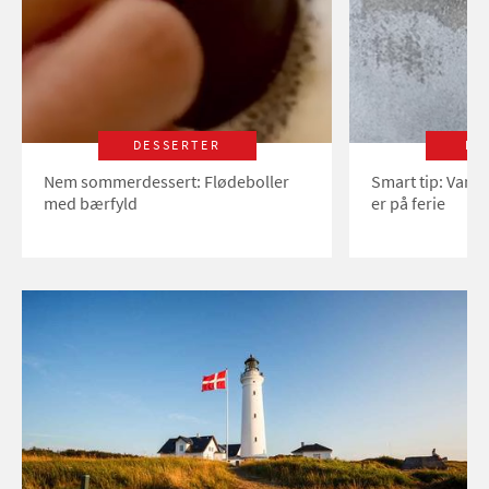
DESSERTER
LI
Nem sommerdessert: Flødeboller
Smart tip: Vand
med bærfyld
er på ferie