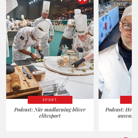
SPORT
Podcast: Når madlavning bliver
Podcast: Hvad
elitesport
ansvarli