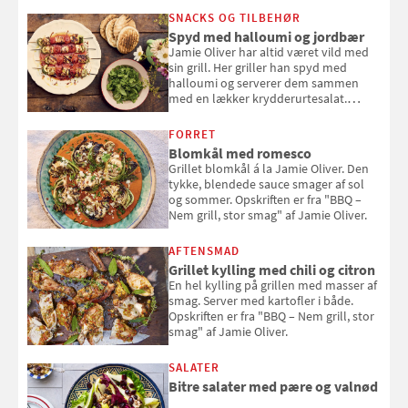
SNACKS OG TILBEHØR
Spyd med halloumi og jordbær
Jamie Oliver har altid været vild med
sin grill. Her griller han spyd med
halloumi og serverer dem sammen
med en lækker krydderurtesalat.
Opskriften er fra “BBQ – Nem grill, stor
smag" af Jamie Oliver.
FORRET
Blomkål med romesco
Grillet blomkål á la Jamie Oliver. Den
tykke, blendede sauce smager af sol
og sommer. Opskriften er fra "BBQ –
Nem grill, stor smag" af Jamie Oliver.
AFTENSMAD
Grillet kylling med chili og citron
En hel kylling på grillen med masser af
smag. Server med kartofler i både.
Opskriften er fra "BBQ – Nem grill, stor
smag" af Jamie Oliver.
SALATER
Bitre salater med pære og valnød