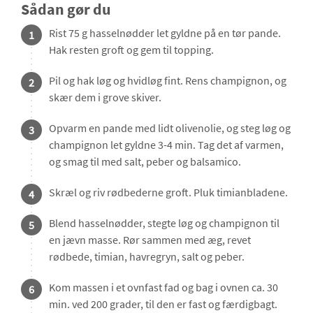
Sådan gør du
Rist 75 g hasselnødder let gyldne på en tør pande.
1
Hak resten groft og gem til topping.
Pil og hak løg og hvidløg fint. Rens champignon, og
2
skær dem i grove skiver.
Opvarm en pande med lidt olivenolie, og steg løg og
3
champignon let gyldne 3-4 min. Tag det af varmen,
og smag til med salt, peber og balsamico.
Skræl og riv rødbederne groft. Pluk timianbladene.
4
Blend hasselnødder, stegte løg og champignon til
5
en jævn masse. Rør sammen med æg, revet
rødbede, timian, havregryn, salt og peber.
Kom massen i et ovnfast fad og bag i ovnen ca. 30
6
min. ved 200 grader, til den er fast og færdigbagt.