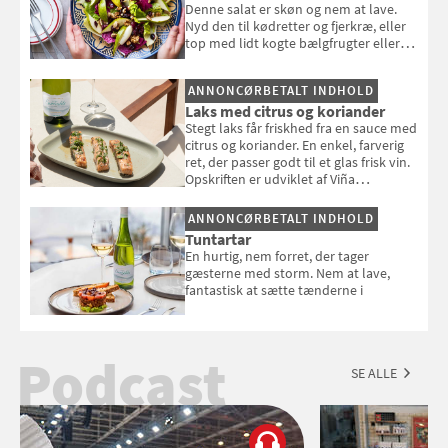
Denne salat er skøn og nem at lave.
Nyd den til kødretter og fjerkræ, eller
top med lidt kogte bælgfrugter eller
en rest kylling, og nyd den som et let,
selvstændigt måltid. Opskriften er fra
ANNONCØRBETALT INDHOLD
Louisa Lorangs kogebog "Salat".
Laks med citrus og koriander
Stegt laks får friskhed fra en sauce med
citrus og koriander. En enkel, farverig
ret, der passer godt til et glas frisk vin.
Opskriften er udviklet af Viña
Esmeralda.
ANNONCØRBETALT INDHOLD
Tuntartar
En hurtig, nem forret, der tager
gæsterne med storm. Nem at lave,
fantastisk at sætte tænderne i
Podcast
SE ALLE