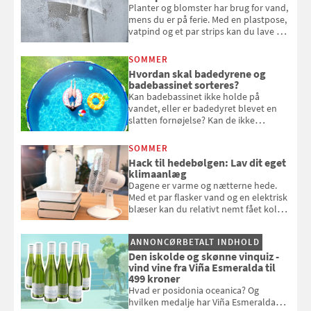
Planter og blomster har brug for vand,
mens du er på ferie. Med en plastpose,
vatpind og et par strips kan du lave dit
eget vandingssystem, så du slipper for
at bede naboen om at vande eller
SOMMER
komme hjem til døde planter
Hvordan skal badedyrene og
badebassinet sorteres?
Kan badebassinet ikke holde på
vandet, eller er badedyret blevet en
slatten fornøjelse? Kan de ikke
repareres, skal du være særligt
opmærksom, når du smider
SOMMER
badebassinet eller et badedyr ud
Hack til hedebølgen: Lav dit eget
klimaanlæg
Dagene er varme og nætterne hede.
Med et par flasker vand og en elektrisk
blæser kan du relativt nemt fået koldt
pust, når der er varmt ude og inde. Klik
og se, hvordan du gør
ANNONCØRBETALT INDHOLD
Den iskolde og skønne vinquiz -
vind vine fra Viña Esmeralda til
499 kroner
Hvad er posidonia oceanica? Og
hvilken medalje har Viña Esmeralda