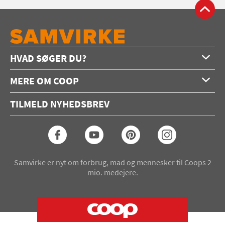
HVAD SØGER DU?
Forside
MERE OM COOP
Opskrifter
Om os
Konkurrencer
TILMELD NYHEDSBREV
Annoncering
Podcast
Coop.dk
Video
Coop medlem
Arkiv
Seneste Samvirke-magasin
Samvirke er nyt om forbrug, mad og mennesker til Coops 2
mio. medejere.