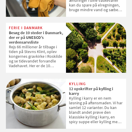
ændringer i dine vaskevaner
kan du spare på elregningen,
bruge mindre vand og sæbe
og forlænge vaskemaskinens
levetid. Samvirke har samlet 7
enkle råd til at spare penge på
FERIE I DANMARK
tøjvasken
Besøg de 10 steder i Danmark,
der er på UNESCO’s
verdensarvsliste
Rejs 66 millioner år tilbage i
tiden på Stevns Klint, oplev
kongernes gravkirke i Roskilde
og se tidevandet forvandle
Vadehavet. Her er de 10
danske steder på UNESCO's
verdensarvsliste
KYLLING
12 opskrifter på kylling i
karry
Kylling i karry er en nem
løsning på aftensmaden. Vi har
samlet 12 varianter. Du kan
blandt andet prøve den
klassiske kylling i karry, en
spicy suppe eller kylling med
kokosris. Velbekomme!