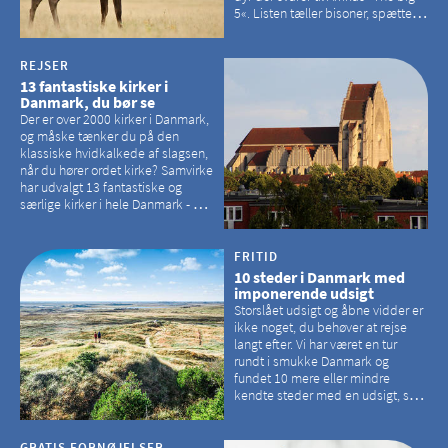
5«. Listen tæller bisoner, spættede
sæler, vilde heste, krondyr og
havørne.
REJSER
13 fantastiske kirker i
Danmark, du bør se
Der er over 2000 kirker i Danmark,
og måske tænker du på den
klassiske hvidkalkede af slagsen,
når du hører ordet kirke? Samvirke
har udvalgt 13 fantastiske og
særlige kirker i hele Danmark - og
der er langt mellem den klassiske,
hvidkalkede kirke. Se et bud på,
hvilke kirker, der er en omvej værd
FRITID
10 steder i Danmark med
imponerende udsigt
Storslået udsigt og åbne vidder er
ikke noget, du behøver at rejse
langt efter. Vi har været en tur
rundt i smukke Danmark og
fundet 10 mere eller mindre
kendte steder med en udsigt, som
kan tage pusten fra de fleste
GRATIS FORNØJELSER