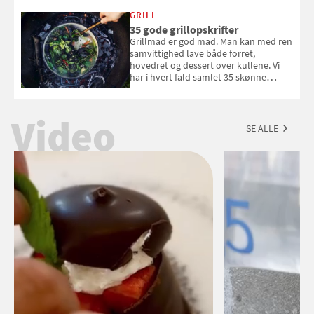
White fået ved Mundus vini i 2026? Gæt
med i Samvirkes skønne vinquiz, hvor
GRILL
du kan vinde 6 flasker vin fra Viña
35 gode grillopskrifter
Esmeralda. Konkurrencen slutter 1.
Grillmad er god mad. Man kan med ren
september 2026.
samvittighed lave både forret,
hovedret og dessert over kullene. Vi
har i hvert fald samlet 35 skønne
forslag til en sommeraften i grillens
tegn.
Video
SE ALLE