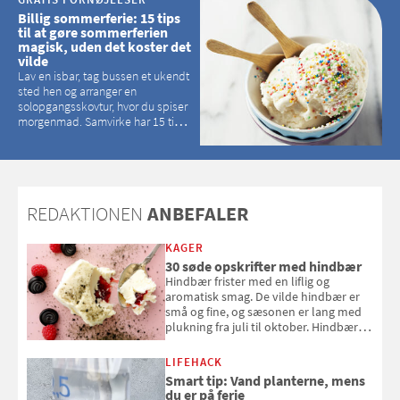
Billig sommerferie: 15 tips
til at gøre sommerferien
magisk, uden det koster det
vilde
Lav en isbar, tag bussen et ukendt
sted hen og arranger en
solopgangsskovtur, hvor du spiser
morgenmad. Samvirke har 15 tips
til, hvordan du kan have en
magisk ferie, uden at det koster
dig det vilde
REDAKTIONEN
ANBEFALER
KAGER
30 søde opskrifter med hindbær
Hindbær frister med en liflig og
aromatisk smag. De vilde hindbær er
små og fine, og sæsonen er lang med
plukning fra juli til oktober. Hindbær
kan spises direkte fra busken, eller du
kan bruge dine hindbær i alt fra
LIFEHACK
bagværk og salater til is og syltning.
Smart tip: Vand planterne, mens
du er på ferie