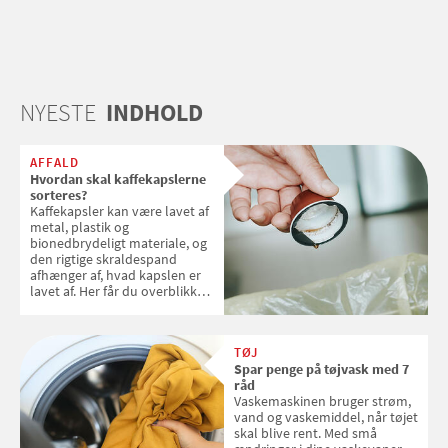
NYESTE
INDHOLD
AFFALD
Hvordan skal kaffekapslerne
sorteres?
Kaffekapsler kan være lavet af
metal, plastik og
bionedbrydeligt materiale, og
den rigtige skraldespand
afhænger af, hvad kapslen er
lavet af. Her får du overblikket
over, hvordan kaffekapslerne
skal sorteres
TØJ
Spar penge på tøjvask med 7
råd
Vaskemaskinen bruger strøm,
vand og vaskemiddel, når tøjet
skal blive rent. Med små