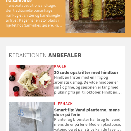
fra Samvirke
Transportabel citronsandkage,
den traditionelle banankage,
romkugler, snitter og kanelsnegle i
airfryer. Kager har en stor plads i
hjertet hos Samvirkes læsere. Kig
med og se alle favoritterne fra
2025
REDAKTIONEN
ANBEFALER
KAGER
30 søde opskrifter med hindbær
Hindbær frister med en liflig og
aromatisk smag. De vilde hindbær er
små og fine, og sæsonen er lang med
plukning fra juli til oktober. Hindbær
kan spises direkte fra busken, eller du
kan bruge dine hindbær i alt fra
LIFEHACK
bagværk og salater til is og syltning.
Smart tip: Vand planterne, mens
du er på ferie
Planter og blomster har brug for vand,
mens du er på ferie. Med en plastpose,
vatpind og et par strips kan du lave dit