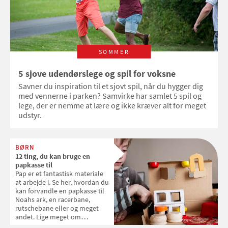
SOMMER
5 sjove udendørslege og spil for voksne
Savner du inspiration til et sjovt spil, når du hygger dig
med vennerne i parken? Samvirke har samlet 5 spil og
lege, der er nemme at lære og ikke kræver alt for meget
udstyr.
BØRN
12 ting, du kan bruge en
papkasse til
Pap er et fantastisk materiale
at arbejde i. Se her, hvordan du
kan forvandle en papkasse til
Noahs ark, en racerbane,
rutschebane eller og meget
andet. Lige meget om
papkassen er lille eller stor,