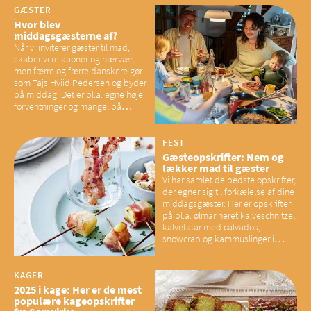
GÆSTER
Hvor blev
middagsgæsterne af?
Når vi inviterer gæster til mad,
skaber vi relationer og nærvær,
men færre og færre danskere gør
som Tajs Hviid Pedersen og byder
på middag. Det er bl.a. egne høje
forventninger og mangel på
overskud, der spænder ben,
mener eksperter – og det kan
have konsekvenser for vores
FEST
sociale fællesskaber
Gæsteopskrifter: Nem og
lækker mad til gæster
Vi har samlet de bedste opskrifter,
der egner sig til forkælelse af dine
middagsgæster. Her er opskrifter
på bl.a. ølmarineret kalveschnitzel,
kalvetatar med calvados,
snowcrab og kammuslinger i
brunet citronsmør og snacks til
baconelskere
KAGER
2025 i kage: Her er de mest
populære kageopskrifter