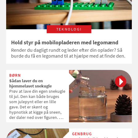
TEKNOLOGI
Hold styr på mobilopladeren med legomænd
Render du dagligt rundt og leder efter din oplader? Så
burde du få en legomand til at hjælpe med at finde den.
BØRN
Sådan laver du en
hjemmelavet snekugle
Prøv at lave din egen snekugle
til jul. Den kan både bruges
som julepynt eller en lille
gave. Det er skønt og
hypnotisk at kigge på sneen,
der daler ned over figuren. Du
skal bruge cirka en teskefuld
glimmer til en snekugle i et
syltetøjsglas.
GENBRUG