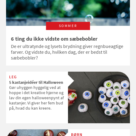
SOMMER
6 ting du ikke vidste om sæbebobler
De er ultratynde og lysets brydning giver regnbueagtige
farver. Og vidste du, hvilken dag, der er bedst til
sæbebobler?
LEG
5 kastanjeidéer til Halloween
Gør uhyggen hyggelig ved at
hoppe i det kreative hjørne og
lav din egen halloweenpynt af
kastanjer. Vi giver her fem bud
på, hvad du kan kreere.
BØRN