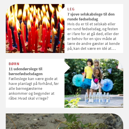
lang eller flad, kan den med få
remedier ombygges til legetøj.
LEG
7 sjove selskabslege til den
runde fødselsdag
Hvis du er til et selskab eller
en rund fødselsdag, og festen
er i fare for at gå død, eller der
er behov for en sjov måde at
lære de andre gæster at kende
på, kan det være en idé at
have en leg i ærmet. Her følger
7 sjove og enkle selskabslege,
der kan sætte gang i løjerne.
BØRN
11 udendørslege til
børnefødselsdagen
Fælleslege kan være gode at
have planlagt på forhånd, før
alle børnegæsterne
ankommer og begynder at
råbe: Hvad skal vi lege?