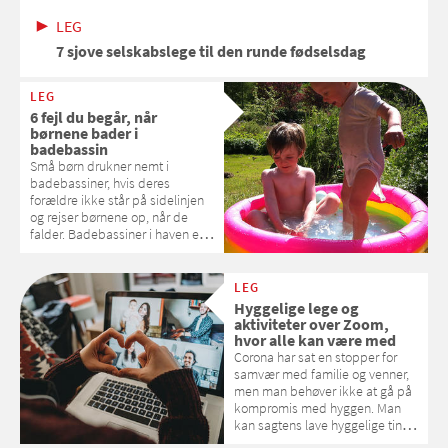
LEG
7 sjove selskabslege til den runde fødselsdag
LEG
6 fejl du begår, når
børnene bader i
badebassin
Små børn drukner nemt i
badebassiner, hvis deres
forældre ikke står på sidelinjen
og rejser børnene op, når de
falder. Badebassiner i haven er
mindst lige så farlige som at
bade i havet.
LEG
Hyggelige lege og
aktiviteter over Zoom,
hvor alle kan være med
Corona har sat en stopper for
samvær med familie og venner,
men man behøver ikke at gå på
kompromis med hyggen. Man
kan sagtens lave hyggelige ting
over Zoom og Teams. Samvirke