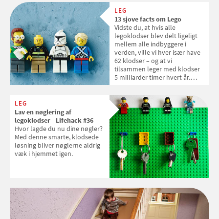
LEG
13 sjove facts om Lego
Vidste du, at hvis alle
legoklodser blev delt ligeligt
mellem alle indbyggere i
verden, ville vi hver især have
62 klodser – og at vi
tilsammen leger med klodser
5 milliarder timer hvert år.
Samvirke tager dig med på
opdagelse i klodsland.
LEG
Lav en nøglering af
legoklodser - Lifehack #36
Hvor lagde du nu dine nøgler?
Med denne smarte, klodsede
løsning bliver nøglerne aldrig
væk i hjemmet igen.