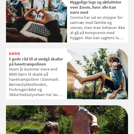
Hyggelige lege og aktiviteter
over Zoom, hvor alle kan
være med
Corona har sat en stopper for
samvær med familie og
venner, men man behøver ikke
at gå på kompromis med
hyggen. Man kan sagtens lave
hyggelige ting over Zoom og
Teams. Samvirke guider dig til
aktiviteter over skærm, som er
BØRN
så nemme, at alle kan være
5 gode råd til at undgå skader
med, så kan I have det
på havetrampolinen
hyggeligt sammen hver for sig
Hvert år kommer mere end
8000 børn til skade på
havetrampoliner i Danmark.
Børneulykkesfonden,
Forbrugerrådet og
Sikkerhedsstyrelsen har lavet
en række gode råd, som du
kan følge for at gøre
hoppeturen mere sikker.