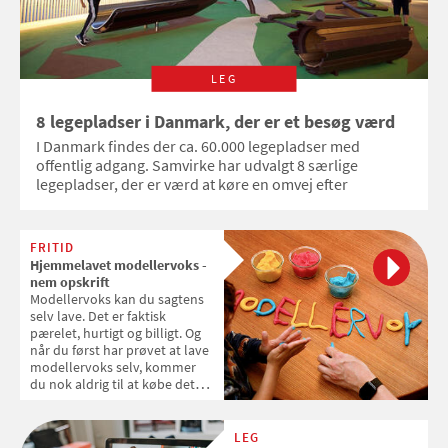
LEG
8 legepladser i Danmark, der er et besøg værd
I Danmark findes der ca. 60.000 legepladser med
offentlig adgang. Samvirke har udvalgt 8 særlige
legepladser, der er værd at køre en omvej efter
FRITID
Hjemmelavet modellervoks -
nem opskrift
Modellervoks kan du sagtens
selv lave. Det er faktisk
pærelet, hurtigt og billigt. Og
når du først har prøvet at lave
modellervoks selv, kommer
du nok aldrig til at købe det
igen. I videoen kan du se,
hvordan du nemt laver
modellervoks.
LEG