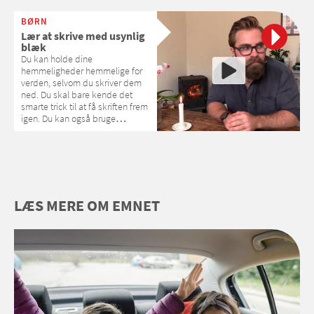
guider dig til aktiviteter over
skærm, som er så nemme, at
BØRN
alle kan være med, så kan I have
Lær at skrive med usynlig
det hyggeligt sammen hver for
blæk
sig
Du kan holde dine
hemmeligheder hemmelige for
verden, selvom du skriver dem
ned. Du skal bare kende det
smarte trick til at få skriften frem
igen. Du kan også bruge
almindeligt, hvidt papir, hvis det
er for omstændeligt at lave
sørøverpapir ved at bade
papiret i kaffe og brænde
kanterne.
LÆS MERE OM EMNET