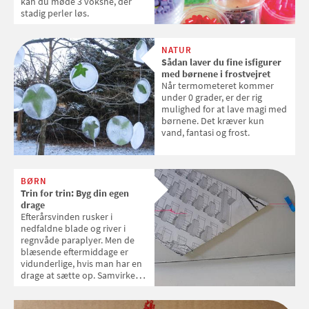
kan du møde 3 voksne, der
stadig perler løs.
NATUR
Sådan laver du fine isfigurer
med børnene i frostvejret
Når termometeret kommer
under 0 grader, er der rig
mulighed for at lave magi med
børnene. Det kræver kun
vand, fantasi og frost.
BØRN
Trin for trin: Byg din egen
drage
Efterårsvinden rusker i
nedfaldne blade og river i
regnvåde paraplyer. Men de
blæsende eftermiddage er
vidunderlige, hvis man har en
drage at sætte op. Samvirke
bygger drage med hjælp fra
Stine Shaughnessy fra Nikolaj