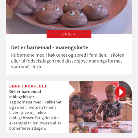
KAGER
Det er barnemad - marengslorte
Få børnene med i køkkenet og spred i familien, i skolen
eller til fødselsdagen med disse sjove marengs formet
som små "lorte".
BØRN I KØKKENET
Det er barnemad -
æblegebisser
Tag børnene med i køkkenet
og se her, hvordan I nemt
laver sjove og lækre
æblegebisser. Brug dem for
eksempel til halloween eller
børnefødselsdagen.