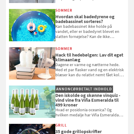
eget vandingssystem, så du slipper for
at bede naboen om at vande eller
SOMMER
komme hjem til døde planter
Hvordan skal badedyrene og
badebassinet sorteres?
Kan badebassinet ikke holde på
vandet, eller er badedyret blevet en
slatten fornøjelse? Kan de ikke
repareres, skal du være særligt
opmærksom, når du smider
SOMMER
badebassinet eller et badedyr ud
Hack til hedebølgen: Lav dit eget
klimaanlæg
Dagene er varme og nætterne hede.
Med et par flasker vand og en elektrisk
blæser kan du relativt nemt fået koldt
pust, når der er varmt ude og inde. Klik
og se, hvordan du gør
ANNONCØRBETALT INDHOLD
Den iskolde og skønne vinquiz -
vind vine fra Viña Esmeralda til
499 kroner
Hvad er posidonia oceanica? Og
hvilken medalje har Viña Esmeralda
White fået ved Mundus vini i 2026? Gæt
med i Samvirkes skønne vinquiz, hvor
GRILL
du kan vinde 6 flasker vin fra Viña
35 gode grillopskrifter