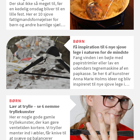
Der skal ikke så meget til, før
en kedelig onsdag bliver til en
lille fest. Her er 10 sjove
fattigmandsfornøjelser for
børn og andre barnlige sjæle.
De giver alle lidt feriefølelse
eller eventyrstemning i
børnehøjde.
BØRN
Få inspiration til 6 nye sjove
lege i naturen for de mindste
Fang vinden i en bøjle med
papirstrimler eller lav en
udendørs tegnemaskine af en
papkasse. Se her 6 af kunstner
Anna Marie Holms ideer og bliv
inspireret til nye sjove lege i
naturen for de mindste.
BØRN
Lær at trylle – se 6 nemme
tryllekunster
Her er nogle gode gamle
tryllekunster, der kan gøre
ventetiden kortere. Vi tryller
mønter ind i æbler, får knive til
at svæve og balancerer