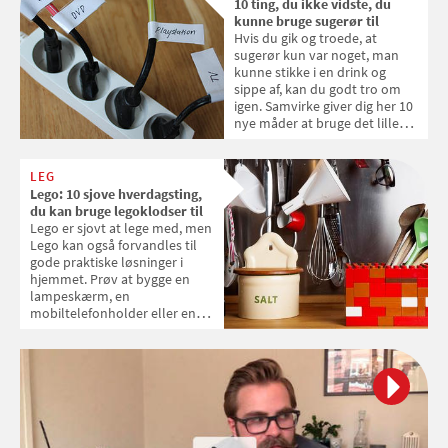
10 ting, du ikke vidste, du
kunne bruge sugerør til
Hvis du gik og troede, at
sugerør kun var noget, man
kunne stikke i en drink og
sippe af, kan du godt tro om
igen. Samvirke giver dig her 10
nye måder at bruge det lille
plastikrør på.
LEG
Lego: 10 sjove hverdagsting,
du kan bruge legoklodser til
Lego er sjovt at lege med, men
Lego kan også forvandles til
gode praktiske løsninger i
hjemmet. Prøv at bygge en
lampeskærm, en
mobiltelefonholder eller en
urtepotteskjuler i Lego.