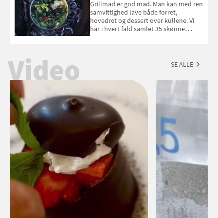
Esmeralda. Konkurrencen slutter 1.
Grillmad er god mad. Man kan med ren
september 2026.
samvittighed lave både forret,
hovedret og dessert over kullene. Vi
har i hvert fald samlet 35 skønne
forslag til en sommeraften i grillens
tegn.
Video
SE ALLE