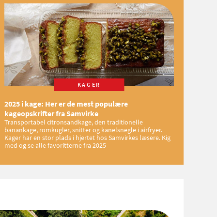
KAGER
2025 i kage: Her er de mest populære
kageopskrifter fra Samvirke
Transportabel citronsandkage, den traditionelle
banankage, romkugler, snitter og kanelsnegle i airfryer.
Kager har en stor plads i hjertet hos Samvirkes læsere. Kig
med og se alle favoritterne fra 2025