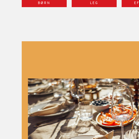
BØRN
LEG
E