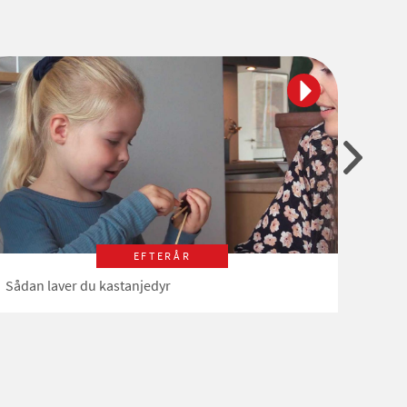
EFTERÅR
Sådan laver du kastanjedyr
Genbr