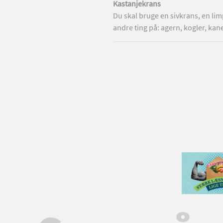
Kastanjekrans
e. Tryk og rul kastanjerne i en
Du skal bruge en sivkrans, en li
e massageolie. Kastanjerne klarer
andre ting på: agern, kogler, kan