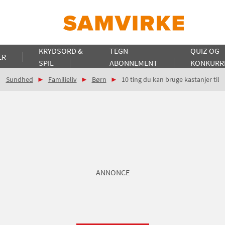
KRYDSORD &
TEGN
QUIZ OG
ER
SPIL
ABONNEMENT
KONKURR
Sundhed
Familieliv
Børn
10 ting du kan bruge kastanjer til
ANNONCE