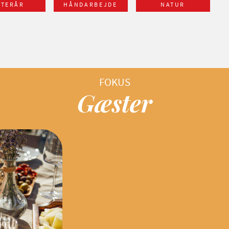
FTERÅR
HÅNDARBEJDE
NATUR
Gæster