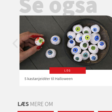
Se også
LEG
5 kastanjeidéer til Halloween
LÆS
MERE OM