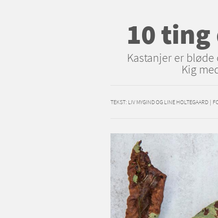
10 ting
Kastanjer er bløde 
Kig med 
TEKST:
LIV MYGIND OG LINE HOLTEGAARD
|
F