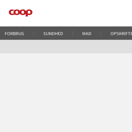
Gå
til
hovedindhold
Main
FORBRUG
SUNDHED
MAD
OPSKRIFT
navigation
Brødkrumme