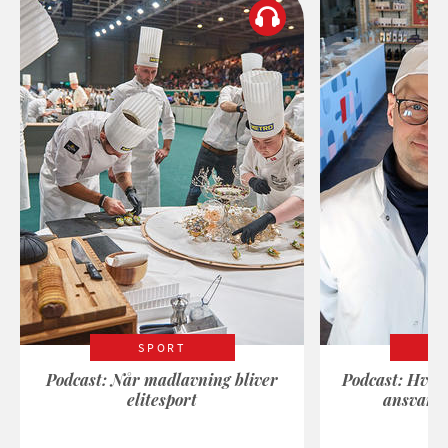
SPORT
Podcast: Når madlavning bliver
Podcast: Hvad
elitesport
ansvarli