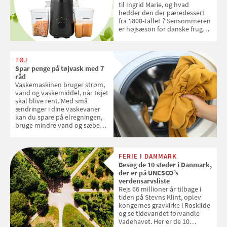
til Ingrid Marie, og hvad
hedder den der pæredessert
fra 1800-tallet ? Sensommeren
er højsæson for danske fruger,
og lige nu kan du stemme om
dine danske og lokale
favoritter. Det fejrer Samvirke
TØJ
med en quiz om alt det danske
Spar penge på tøjvask med 7
frugt, vi elsker. Konkurrencen
råd
slutter fredag d. 18. september
Vaskemaskinen bruger strøm,
2026
vand og vaskemiddel, når tøjet
skal blive rent. Med små
ændringer i dine vaskevaner
kan du spare på elregningen,
bruge mindre vand og sæbe
og forlænge vaskemaskinens
levetid. Samvirke har samlet 7
enkle råd til at spare penge på
FERIE I DANMARK
tøjvasken
Besøg de 10 steder i Danmark,
der er på UNESCO’s
verdensarvsliste
Rejs 66 millioner år tilbage i
tiden på Stevns Klint, oplev
kongernes gravkirke i Roskilde
og se tidevandet forvandle
Vadehavet. Her er de 10