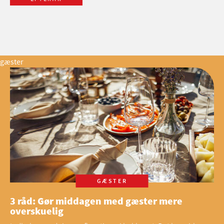
gæster
GÆSTER
3 råd: Gør middagen med gæster mere
overskuelig