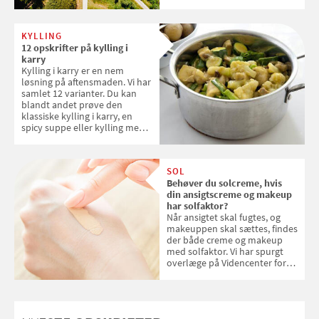
danske steder på UNESCO's
verdensarvsliste
KYLLING
12 opskrifter på kylling i
karry
Kylling i karry er en nem
løsning på aftensmaden. Vi har
samlet 12 varianter. Du kan
blandt andet prøve den
klassiske kylling i karry, en
spicy suppe eller kylling med
kokosris. Velbekomme!
SOL
Behøver du solcreme, hvis
din ansigtscreme og makeup
har solfaktor?
Når ansigtet skal fugtes, og
makeuppen skal sættes, findes
der både creme og makeup
med solfaktor. Vi har spurgt
overlæge på Videncenter for
Hudkræft, Stine Regin Wiegell,
om ansigtscreme og makeup
med SPF kan erstatte
solcreme, når man bevæger