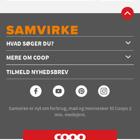
HVAD SØGER DU?
Forside
MERE OM COOP
Opskrifter
Om os
Konkurrencer
TILMELD NYHEDSBREV
Annoncering
Podcast
Coop.dk
Video
Coop medlem
Arkiv
Seneste Samvirke-magasin
Samvirke er nyt om forbrug, mad og mennesker til Coops 2
mio. medejere.