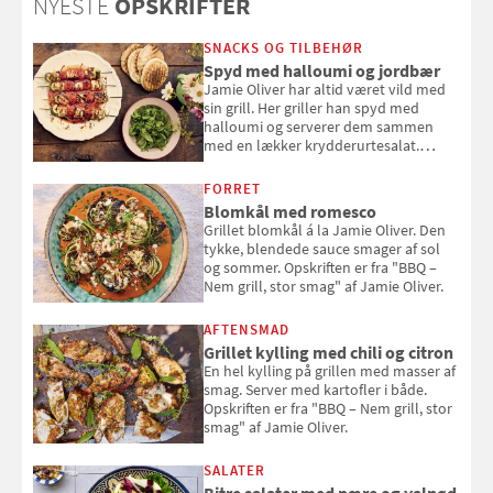
NYESTE
OPSKRIFTER
sig ud i solen
SNACKS OG TILBEHØR
Spyd med halloumi og jordbær
Jamie Oliver har altid været vild med
sin grill. Her griller han spyd med
halloumi og serverer dem sammen
med en lækker krydderurtesalat.
Opskriften er fra “BBQ – Nem grill, stor
smag" af Jamie Oliver.
FORRET
Blomkål med romesco
Grillet blomkål á la Jamie Oliver. Den
tykke, blendede sauce smager af sol
og sommer. Opskriften er fra "BBQ –
Nem grill, stor smag" af Jamie Oliver.
AFTENSMAD
Grillet kylling med chili og citron
En hel kylling på grillen med masser af
smag. Server med kartofler i både.
Opskriften er fra "BBQ – Nem grill, stor
smag" af Jamie Oliver.
SALATER
Bitre salater med pære og valnød