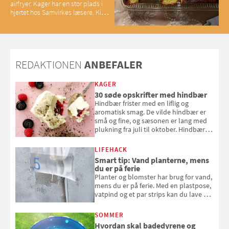
airfryer. Kager har en stor plads i
hjertet hos Samvirkes læsere. Kig
med og se alle favoritterne fra
2025
REDAKTIONEN
ANBEFALER
KAGER
30 søde opskrifter med hindbær
Hindbær frister med en liflig og
aromatisk smag. De vilde hindbær er
små og fine, og sæsonen er lang med
plukning fra juli til oktober. Hindbær
kan spises direkte fra busken, eller du
kan bruge dine hindbær i alt fra
LIFEHACK
bagværk og salater til is og syltning.
Smart tip: Vand planterne, mens
du er på ferie
Planter og blomster har brug for vand,
mens du er på ferie. Med en plastpose,
vatpind og et par strips kan du lave dit
eget vandingssystem, så du slipper for
at bede naboen om at vande eller
SOMMER
komme hjem til døde planter
Hvordan skal badedyrene og