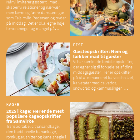
Når vi inviterer gæster til mad,
skaber vi relationer og nærvær,
men færre og færre danskere gør
som Tajs Hviid Pedersen og byder
på middag. Det er bl.a. egne høje
forventninger og mangel på
overskud, der spænder ben,
mener eksperter – og det kan
have konsekvenser for vores
FEST
sociale fællesskaber
Gæsteopskrifter: Nem og
lækker mad til gæster
Vi har samlet de bedste opskrifter,
der egner sig til forkælelse af dine
middagsgæster. Her er opskrifter
på bl.a. ølmarineret kalveschnitzel,
kalvetatar med calvados,
snowcrab og kammuslinger i
brunet citronsmør og snacks til
baconelskere
KAGER
2025 i kage: Her er de mest
populære kageopskrifter
fra Samvirke
Transportabel citronsandkage,
den traditionelle banankage,
romkugler, snitter og kanelsnegle i