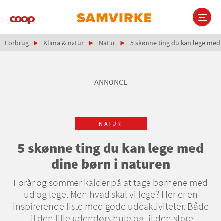
Gå
til
hovedindhold
Brødkrumme
Main
Forbrug
Klima & natur
Natur
5 skønne ting du kan lege med 
navigation
ANNONCE
NATUR
5 skønne ting du kan lege med
dine børn i naturen
Forår og sommer kalder på at tage børnene med
ud og lege. Men hvad skal vi lege? Her er en
inspirerende liste med gode udeaktiviteter. Både
til den lille udendørs hule og til den store