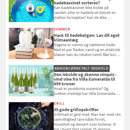
badebassinet sorteres?
Kan badebassinet ikke holde på
vandet, eller er badedyret blevet en
slatten fornøjelse? Kan de ikke
repareres, skal du være særligt
opmærksom, når du smider
SOMMER
badebassinet eller et badedyr ud
Hack til hedebølgen: Lav dit eget
klimaanlæg
Dagene er varme og nætterne hede.
Med et par flasker vand og en elektrisk
blæser kan du relativt nemt fået koldt
pust, når der er varmt ude og inde. Klik
og se, hvordan du gør
ANNONCØRBETALT INDHOLD
Den iskolde og skønne vinquiz -
vind vine fra Viña Esmeralda til
499 kroner
Hvad er posidonia oceanica? Og
hvilken medalje har Viña Esmeralda
White fået ved Mundus vini i 2026? Gæt
med i Samvirkes skønne vinquiz, hvor
GRILL
du kan vinde 6 flasker vin fra Viña
35 gode grillopskrifter
Esmeralda. Konkurrencen slutter 1.
Grillmad er god mad. Man kan med ren
september 2026.
samvittighed lave både forret,
hovedret og dessert over kullene. Vi
har i hvert fald samlet 35 skønne