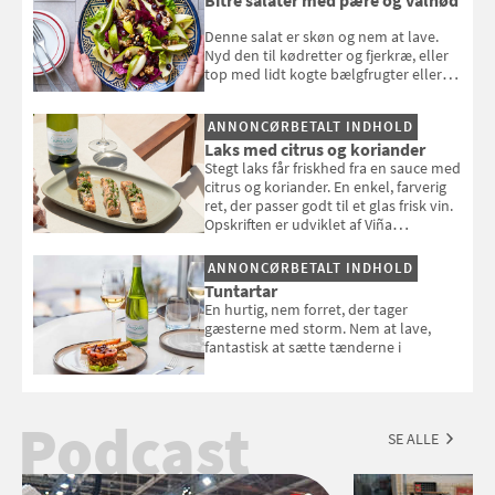
Denne salat er skøn og nem at lave.
Nyd den til kødretter og fjerkræ, eller
top med lidt kogte bælgfrugter eller
en rest kylling, og nyd den som et let,
selvstændigt måltid. Opskriften er fra
ANNONCØRBETALT INDHOLD
Louisa Lorangs kogebog "Salat".
Laks med citrus og koriander
Stegt laks får friskhed fra en sauce med
citrus og koriander. En enkel, farverig
ret, der passer godt til et glas frisk vin.
Opskriften er udviklet af Viña
Esmeralda.
ANNONCØRBETALT INDHOLD
Tuntartar
En hurtig, nem forret, der tager
gæsterne med storm. Nem at lave,
fantastisk at sætte tænderne i
Podcast
SE ALLE