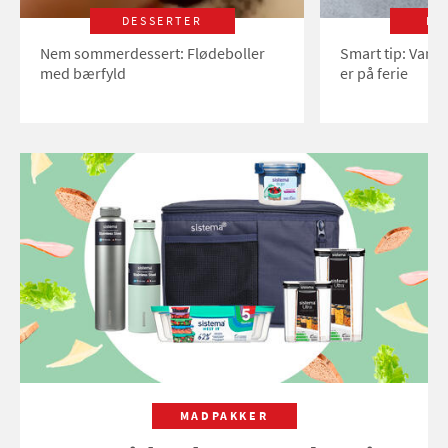
DESSERTER
LI
Nem sommerdessert: Flødeboller
Smart tip: Vand
med bærfyld
er på ferie
MADPAKKER