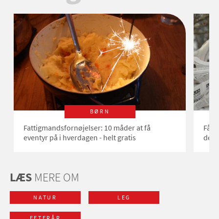
BØRN
Fattigmandsfornøjelser: 10 måder at få
Få in
eventyr på i hverdagen - helt gratis
de m
LÆS
MERE OM
NATUR
LEG
EFTERÅR