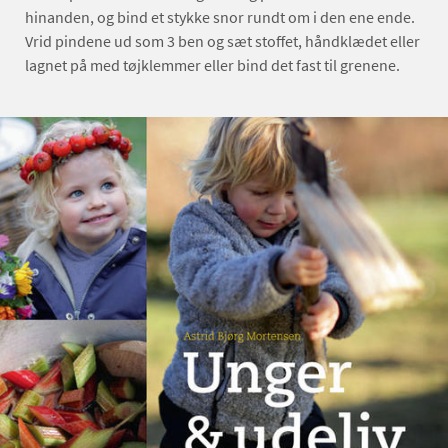
hinanden, og bind et stykke snor rundt om i den ene ende.
Vrid pindene ud som 3 ben og sæt stoffet, håndklædet eller
lagnet på med tøjklemmer eller bind det fast til grenene.