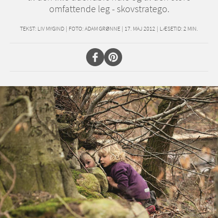
omfattende leg - skovstratego.
TEKST:
LIV MYGIND
|
FOTO: ADAM GRØNNE
|
17. MAJ 2012
|
LÆSETID:
2
MIN.