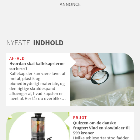
ANNONCE
NYESTE
INDHOLD
AFFALD
Hvordan skal kaffekapslerne
sorteres?
Kaffekapsler kan være lavet af
metal, plastik og
bionedbrydeligt materiale, og
den rigtige skraldespand
afhænger af, hvad kapslen er
lavet af. Her får du overblikket
over, hvordan kaffekapslerne
skal sorteres
FRUGT
Quizzen om de danske
frugter: Vind en slowjuicer til
599 kroner
Hvilke æblesorter stod fadder