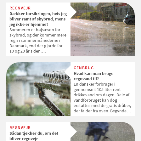
REGNVEJR
Dækker forsikringen, hvis jeg
bliver ramt af skybrud, mens
jeg ikke er hjemme?
Sommeren er højsæson for
skybrud, og der kommer mere
regn i sommermånederne i
Danmark, end der gjorde for
10 og 20 år siden.
Forsikringsoplysningen svarer
på, hvad der sker, hvis
kælderen bliver oversvømmet
GENBRUG
og ens ting ødelagt på grund
Hvad kan man bruge
af et skybrud, mens man er på
regnvand til?
ferie
En dansker forbruger i
gennemsnit 105 liter rent
drikkevand om dagen. Dele af
vandforbruget kan dog
erstattes med de gratis dråber,
der falder fra oven. Begynder
du at samle vand fra taget på
dit hus, kan det bruges til
toiletskyl, vasketøj,
REGNVEJR
havevanding og
Sådan tjekker du, om det
regnvandsbede
bliver regnvejr