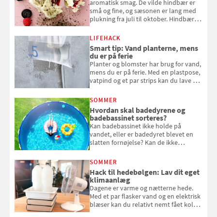
aromatisk smag. De vilde hindbær er
små og fine, og sæsonen er lang med
plukning fra juli til oktober. Hindbær
kan spises direkte fra busken, eller du
kan bruge dine hindbær i alt fra
LIFEHACK
bagværk og salater til is og syltning.
Smart tip: Vand planterne, mens
du er på ferie
Planter og blomster har brug for vand,
mens du er på ferie. Med en plastpose,
vatpind og et par strips kan du lave dit
eget vandingssystem, så du slipper for
at bede naboen om at vande eller
SOMMER
komme hjem til døde planter
Hvordan skal badedyrene og
badebassinet sorteres?
Kan badebassinet ikke holde på
vandet, eller er badedyret blevet en
slatten fornøjelse? Kan de ikke
repareres, skal du være særligt
opmærksom, når du smider
SOMMER
badebassinet eller et badedyr ud
Hack til hedebølgen: Lav dit eget
klimaanlæg
Dagene er varme og nætterne hede.
Med et par flasker vand og en elektrisk
blæser kan du relativt nemt fået koldt
pust, når der er varmt ude og inde. Klik