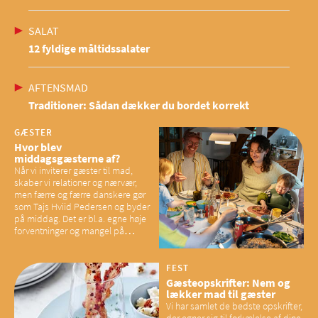
SALAT
12 fyldige måltidssalater
AFTENSMAD
Traditioner: Sådan dækker du bordet korrekt
GÆSTER
Hvor blev
middagsgæsterne af?
Når vi inviterer gæster til mad,
skaber vi relationer og nærvær,
men færre og færre danskere gør
som Tajs Hviid Pedersen og byder
på middag. Det er bl.a. egne høje
forventninger og mangel på
overskud, der spænder ben,
mener eksperter – og det kan
have konsekvenser for vores
FEST
sociale fællesskaber
Gæsteopskrifter: Nem og
lækker mad til gæster
Vi har samlet de bedste opskrifter,
der egner sig til forkælelse af dine