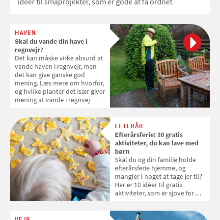
idéer til småprojekter, som er gode at få ordnet
HAVEN
Skal du vande din have i
regnvejr?
Det kan måske virke absurd at
vande haven i regnvejr, men
det kan give ganske god
mening. Læs mere om hvorfor,
og hvilke planter det især giver
mening at vande i regnvej
EFTERÅR
Efterårsferie: 10 gratis
aktiviteter, du kan lave med
børn
Skal du og din familie holde
efterårsferie hjemme, og
mangler I noget at tage jer til?
Her er 10 idéer til gratis
aktiviteter, som er sjove for
både børn og voksne. Der er
indendørsaktiviteter til
regnvejrsdagene og
VEJR