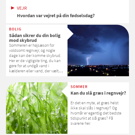
VEJR
Hvordan var vejret på din fødselsdag?
BOLIG
Sådan sikrer du din bolig
mod skybrud
Sommeren er højsæson for
voldsomt regnvejr, og nogle
dage kan der komme skybrud.
Her er de vigtigste ting, du kan
gøre for at undgå vand i
kælderen eller vand, der vælter
ind over dit dørtrin.
SOMMER
Kan du slå græs i regnvejr?
Er det en myte, at græs helst
ikke skal slås i regnvejr? Og
hvornår er egentlig det bedste
tidspunkt at slå græs? Få
svarene her.