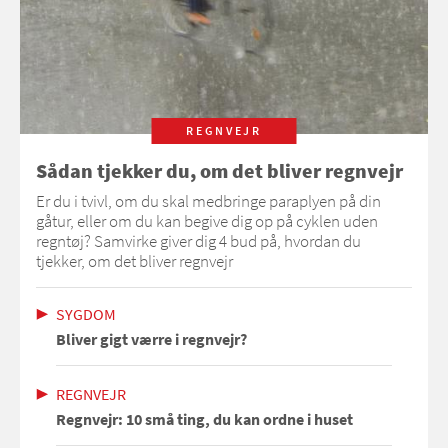
REGNVEJR
Sådan tjekker du, om det bliver regnvejr
Er du i tvivl, om du skal medbringe paraplyen på din
gåtur, eller om du kan begive dig op på cyklen uden
regntøj? Samvirke giver dig 4 bud på, hvordan du
tjekker, om det bliver regnvejr
SYGDOM
Bliver gigt værre i regnvejr?
REGNVEJR
Regnvejr: 10 små ting, du kan ordne i huset