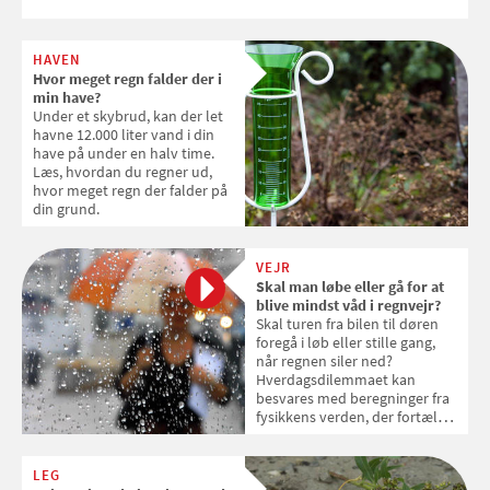
HAVEN
Hvor meget regn falder der i
min have?
Under et skybrud, kan der let
havne 12.000 liter vand i din
have på under en halv time.
Læs, hvordan du regner ud,
hvor meget regn der falder på
din grund.
VEJR
Skal man løbe eller gå for at
blive mindst våd i regnvejr?
Skal turen fra bilen til døren
foregå i løb eller stille gang,
når regnen siler ned?
Hverdagsdilemmaet kan
besvares med beregninger fra
fysikkens verden, der fortæller,
om du skal løbe eller gå for at
blive mindst våd i regnvejr.
LEG