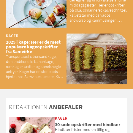
middagsgæster. Her er opskrifter
på bl.a. ølmarineret kalveschnitzel,
kalvetatar med calvados,
snowcrab og kammuslinger i
brunet citronsmør og snacks til
baconelskere
KAGER
2025 i kage: Her er de mest
populære kageopskrifter
fra Samvirke
Transportabel citronsandkage,
den traditionelle banankage,
romkugler, snitter og kanelsnegle i
airfryer. Kager har en stor plads i
hjertet hos Samvirkes læsere. Kig
med og se alle favoritterne fra
2025
REDAKTIONEN
ANBEFALER
KAGER
30 søde opskrifter med hindbær
Hindbær frister med en liflig og