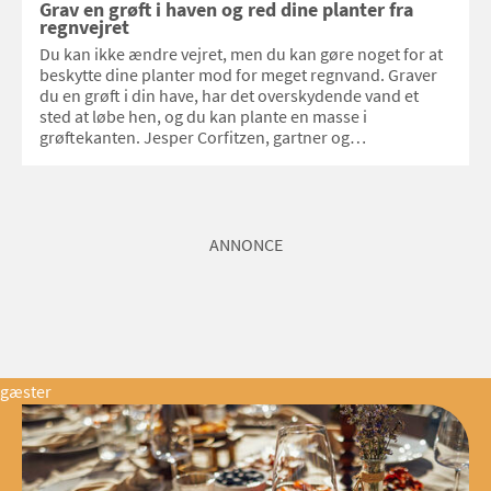
Grav en grøft i haven og red dine planter fra
regnvejret
Du kan ikke ændre vejret, men du kan gøre noget for at
beskytte dine planter mod for meget regnvand. Graver
du en grøft i din have, har det overskydende vand et
sted at løbe hen, og du kan plante en masse i
grøftekanten. Jesper Corfitzen, gartner og
landskabsarkitekt i Haveselskabet, svarer på Samvirkes
mange grøftekants-spørgsmål.
ANNONCE
gæster