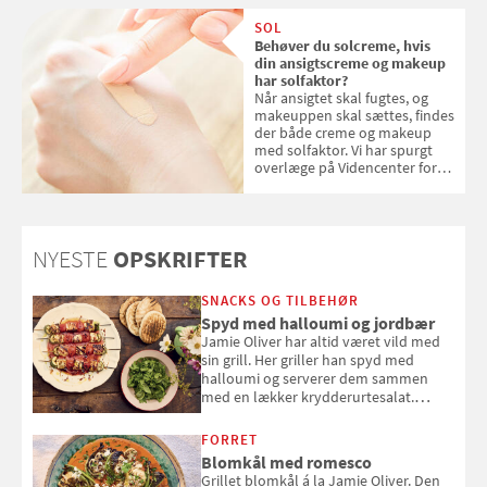
SOL
Behøver du solcreme, hvis
din ansigtscreme og makeup
har solfaktor?
Når ansigtet skal fugtes, og
makeuppen skal sættes, findes
der både creme og makeup
med solfaktor. Vi har spurgt
overlæge på Videncenter for
Hudkræft, Stine Regin Wiegell,
om ansigtscreme og makeup
med SPF kan erstatte
solcreme, når man bevæger
NYESTE
OPSKRIFTER
sig ud i solen
SNACKS OG TILBEHØR
Spyd med halloumi og jordbær
Jamie Oliver har altid været vild med
sin grill. Her griller han spyd med
halloumi og serverer dem sammen
med en lækker krydderurtesalat.
Opskriften er fra “BBQ – Nem grill, stor
smag" af Jamie Oliver.
FORRET
Blomkål med romesco
Grillet blomkål á la Jamie Oliver. Den