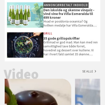
og se, hvordan du gør
ANNONCØRBETALT INDHOLD
Den iskolde og skønne vinquiz -
vind vine fra Viña Esmeralda til
499 kroner
Hvad er posidonia oceanica? Og
hvilken medalje har Viña Esmeralda
White fået ved Mundus vini i 2026? Gæt
med i Samvirkes skønne vinquiz, hvor
GRILL
du kan vinde 6 flasker vin fra Viña
35 gode grillopskrifter
Esmeralda. Konkurrencen slutter 1.
Grillmad er god mad. Man kan med ren
september 2026.
samvittighed lave både forret,
hovedret og dessert over kullene. Vi
har i hvert fald samlet 35 skønne
forslag til en sommeraften i grillens
tegn.
Video
SE ALLE