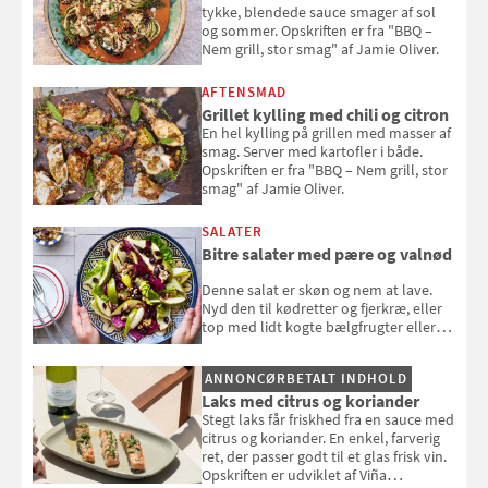
tykke, blendede sauce smager af sol
og sommer. Opskriften er fra "BBQ –
Nem grill, stor smag" af Jamie Oliver.
AFTENSMAD
Grillet kylling med chili og citron
En hel kylling på grillen med masser af
smag. Server med kartofler i både.
Opskriften er fra "BBQ – Nem grill, stor
smag" af Jamie Oliver.
SALATER
Bitre salater med pære og valnød
Denne salat er skøn og nem at lave.
Nyd den til kødretter og fjerkræ, eller
top med lidt kogte bælgfrugter eller
en rest kylling, og nyd den som et let,
selvstændigt måltid. Opskriften er fra
ANNONCØRBETALT INDHOLD
Louisa Lorangs kogebog "Salat".
Laks med citrus og koriander
Stegt laks får friskhed fra en sauce med
citrus og koriander. En enkel, farverig
ret, der passer godt til et glas frisk vin.
Opskriften er udviklet af Viña