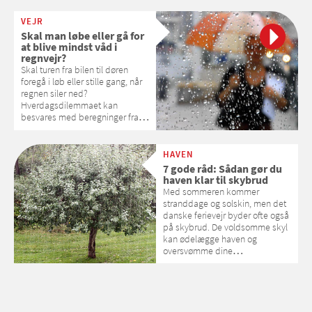
VEJR
Skal man løbe eller gå for
at blive mindst våd i
regnvejr?
Skal turen fra bilen til døren
foregå i løb eller stille gang, når
regnen siler ned?
Hverdagsdilemmaet kan
besvares med beregninger fra
fysikkens verden, der fortæller,
om du skal løbe eller gå for at
blive mindst våd i regnvejr.
HAVEN
7 gode råd: Sådan gør du
haven klar til skybrud
Med sommeren kommer
stranddage og solskin, men det
danske ferievejr byder ofte også
på skybrud. De voldsomme skyl
kan ødelægge haven og
oversvømme dine
yndlingsblomster. Samvirke har
spurgt Bolius, hvordan man
sikrer haven.