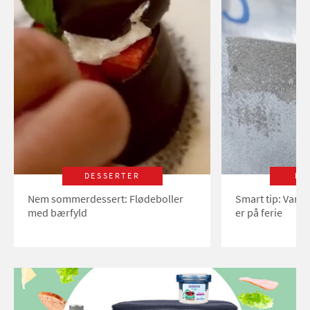
DESSERTER
LI
Nem sommerdessert: Flødeboller
Smart tip: Vand
med bærfyld
er på ferie