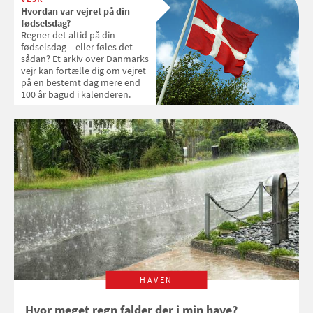
udendørsaktiviteter, der
Hvordan var vejret på din
passer til det danske
fødselsdag?
efterårsvejr
Regner det altid på din
fødselsdag – eller føles det
sådan? Et arkiv over Danmarks
vejr kan fortælle dig om vejret
på en bestemt dag mere end
100 år bagud i kalenderen.
HAVEN
Hvor meget regn falder der i min have?