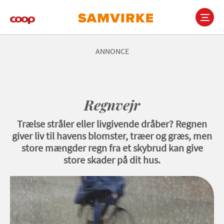
Gå
til
hovedindhold
Main
navigation
ANNONCE
Regnvejr
Trælse stråler eller livgivende dråber? Regnen
giver liv til havens blomster, træer og græs, men
store mængder regn fra et skybrud kan give
store skader på dit hus.