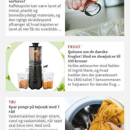
sorteres?
Kaffekapsler kan være lavet af
metal, plastik og
bionedbrydeligt materiale, og
den rigtige skraldespand
afhænger af, hvad kapslen er
lavet af. Her får du overblikket
over, hvordan kaffekapslerne
skal sorteres
FRUGT
Quizzen om de danske
frugter: Vind en slowjuicer til
599 kroner
Hvilke æblesorter stod fadder
til Ingrid Marie, og hvad
hedder den der pæredessert
fra 1800-tallet ? Sensommeren
er højsæson for danske fruger,
og lige nu kan du stemme om
dine danske og lokale
favoritter. Det fejrer Samvirke
TØJ
med en quiz om alt det danske
Spar penge på tøjvask med 7
frugt, vi elsker. Konkurrencen
råd
slutter fredag d. 18. september
Vaskemaskinen bruger strøm,
2026
vand og vaskemiddel, når tøjet
skal blive rent. Med små