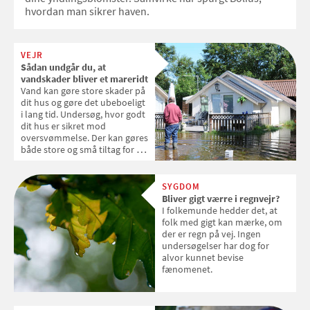
hvordan man sikrer haven.
VEJR
Sådan undgår du, at
vandskader bliver et mareridt
Vand kan gøre store skader på
dit hus og gøre det ubeboeligt
i lang tid. Undersøg, hvor godt
dit hus er sikret mod
oversvømmelse. Der kan gøres
både store og små tiltag for at
forebygge.
SYGDOM
Bliver gigt værre i regnvejr?
I folkemunde hedder det, at
folk med gigt kan mærke, om
der er regn på vej. Ingen
undersøgelser har dog for
alvor kunnet bevise
fænomenet.