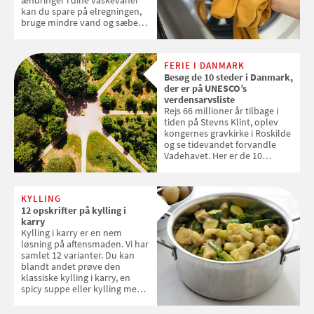
ændringer i dine vaskevaner
kan du spare på elregningen,
bruge mindre vand og sæbe
og forlænge vaskemaskinens
levetid. Samvirke har samlet 7
enkle råd til at spare penge på
FERIE I DANMARK
tøjvasken
Besøg de 10 steder i Danmark,
der er på UNESCO’s
verdensarvsliste
Rejs 66 millioner år tilbage i
tiden på Stevns Klint, oplev
kongernes gravkirke i Roskilde
og se tidevandet forvandle
Vadehavet. Her er de 10
danske steder på UNESCO's
verdensarvsliste
KYLLING
12 opskrifter på kylling i
karry
Kylling i karry er en nem
løsning på aftensmaden. Vi har
samlet 12 varianter. Du kan
blandt andet prøve den
klassiske kylling i karry, en
spicy suppe eller kylling med
kokosris. Velbekomme!