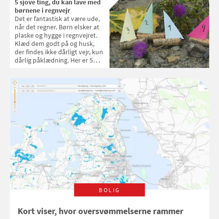
5 sjove ting, du kan lave med
børnene i regnvejr
Det er fantastisk at være ude,
når det regner. Børn elsker at
plaske og hygge i regnvejret.
Klæd dem godt på og husk,
der findes ikke dårligt vejr, kun
dårlig påklædning. Her er 5
sjove ting, du kan lave med
børnene i regnvejret.
BOLIG
Kort viser, hvor oversvømmelserne rammer