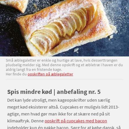
Små æblegaletter er enkle og hurtige at lave, hvis desserttrangen
pludselig melder sig. Med denne opskrift og et æbletræ i haven er du
aldrig langt fra en fristende kage.
Her finde du
opskriften på æblegaletter
Spis mindre kød | anbefaling nr. 5
Det kan lyde utroligt, men kageopskrifter uden særlig
meget kød eksisterer altså. Cupcakes er muligvis lidt 2013-
agtige, men hvad gør man ikke for at skære ned på sit
klimaaftryk. Denne
opskrift på cupcakes med bacon
indeholder kun én pakke bacon. Sørg for at købe dansk, så