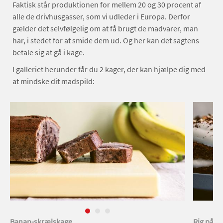
Faktisk står produktionen for mellem 20 og 30 procent af
alle de drivhusgasser, som vi udleder i Europa. Derfor
gælder det selvfølgelig om at få brugt de madvarer, man
har, i stedet for at smide dem ud. Og her kan det sagtens
betale sig at gå i kage.
I galleriet herunder får du 2 kager, der kan hjælpe dig med
at mindske dit madspild:
Banan-skrælskage
Rig på r