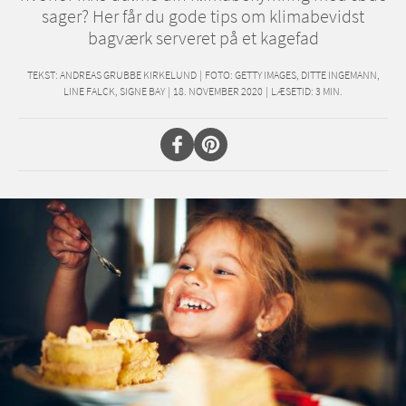
sager? Her får du gode tips om klimabevidst
bagværk serveret på et kagefad
TEKST:
ANDREAS GRUBBE KIRKELUND
|
FOTO: GETTY IMAGES, DITTE INGEMANN,
LINE FALCK, SIGNE BAY
|
18. NOVEMBER 2020
|
LÆSETID:
3
MIN.