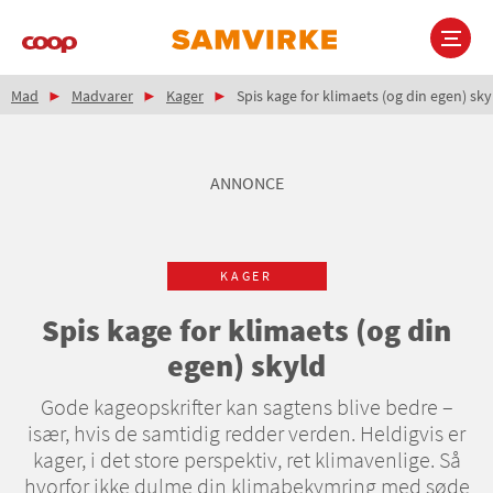
Gå
til
hovedindhold
Brødkrumme
Main
Mad
Madvarer
Kager
Spis kage for klimaets (og din egen) sky
navigation
ANNONCE
KAGER
Spis kage for klimaets (og din
egen) skyld
Gode kageopskrifter kan sagtens blive bedre –
især, hvis de samtidig redder verden. Heldigvis er
kager, i det store perspektiv, ret klimavenlige. Så
hvorfor ikke dulme din klimabekymring med søde