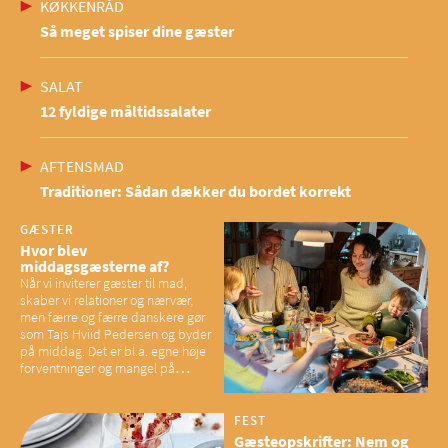
KØKKENRÅD
Så meget spiser dine gæster
SALAT
12 fyldige måltidssalater
AFTENSMAD
Traditioner: Sådan dækker du bordet korrekt
GÆSTER
Hvor blev
middagsgæsterne af?
Når vi inviterer gæster til mad,
skaber vi relationer og nærvær,
men færre og færre danskere gør
som Tajs Hviid Pedersen og byder
på middag. Det er bl.a. egne høje
forventninger og mangel på
overskud, der spænder ben,
mener eksperter – og det kan
have konsekvenser for vores
FEST
sociale fællesskaber
Gæsteopskrifter: Nem og