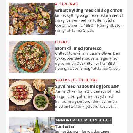
selvstændigt måltid. Opskriften er fra
AFTENSMAD
Louisa Lorangs kogebog "Salat".
Grillet kylling med chili og citron
En hel kylling på grillen med masser af
smag. Server med kartofler i både.
Opskriften er fra "BBQ – Nem grill, stor
smag" af Jamie Oliver.
FORRET
Blomkål med romesco
Grillet blomkål á la Jamie Oliver. Den
tykke, blendede sauce smager af sol
og sommer. Opskriften er fra "BBQ –
Nem grill, stor smag" af Jamie Oliver.
SNACKS OG TILBEHØR
Spyd med halloumi og jordbær
Jamie Oliver har altid været vild med
sin grill. Her griller han spyd med
halloumi og serverer dem sammen
med en lækker krydderurtesalat.
Opskriften er fra “BBQ – Nem grill, stor
smag" af Jamie Oliver.
ANNONCØRBETALT INDHOLD
Tuntartar
En hurtig, nem forret, der tager