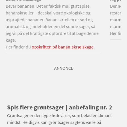
Bevar bananen. Det er faktisk muligt at spise
Denne ka
bananskræller – det skal være økologiske og
rester; b
usprøjtede bananer. Bananskrællen er sød og
marmelad
aromatisk og indeholder en del sunde sager, så
marmelade
jeg vil på det kraftigste opfordre til at bage denne
Her find
kage.
Her finder du
opskriften på banan-skrælskage
.
ANNONCE
Spis flere grøntsager | anbefaling nr. 2
Grøntsager er den type fødevarer, som belaster klimaet
mindst. Heldigvis kan grøntsager sagtens være på