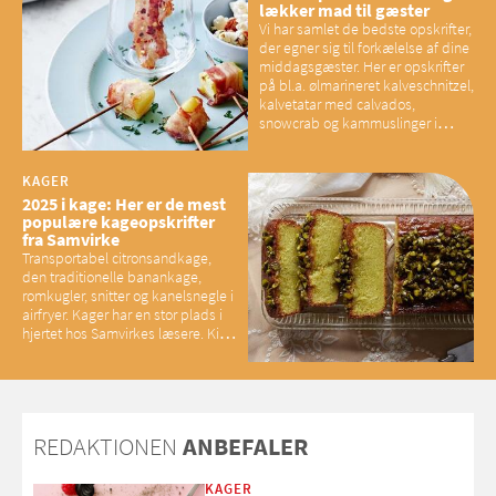
lækker mad til gæster
Vi har samlet de bedste opskrifter,
der egner sig til forkælelse af dine
middagsgæster. Her er opskrifter
på bl.a. ølmarineret kalveschnitzel,
kalvetatar med calvados,
snowcrab og kammuslinger i
brunet citronsmør og snacks til
baconelskere
KAGER
2025 i kage: Her er de mest
populære kageopskrifter
fra Samvirke
Transportabel citronsandkage,
den traditionelle banankage,
romkugler, snitter og kanelsnegle i
airfryer. Kager har en stor plads i
hjertet hos Samvirkes læsere. Kig
med og se alle favoritterne fra
2025
REDAKTIONEN
ANBEFALER
KAGER