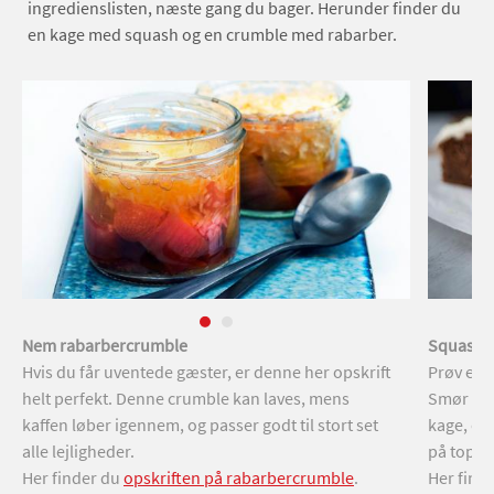
ingredienslisten, næste gang du bager. Herunder finder du
en kage med squash og en crumble med rabarber.
Nem rabarbercrumble
Squashk
Hvis du får uventede gæster, er denne her opskrift
Prøv en 
helt perfekt. Denne crumble kan laves, mens
Smør et 
kaffen løber igennem, og passer godt til stort set
kage, og 
alle lejligheder.
på toppe
Her finder du
opskriften på rabarbercrumble
.
Her find