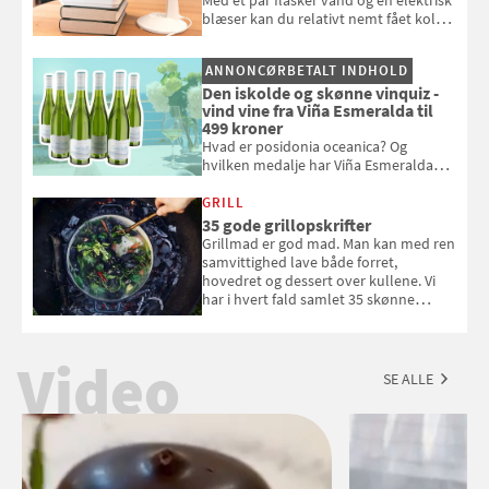
blæser kan du relativt nemt fået koldt
pust, når der er varmt ude og inde. Klik
og se, hvordan du gør
ANNONCØRBETALT INDHOLD
Den iskolde og skønne vinquiz -
vind vine fra Viña Esmeralda til
499 kroner
Hvad er posidonia oceanica? Og
hvilken medalje har Viña Esmeralda
White fået ved Mundus vini i 2026? Gæt
med i Samvirkes skønne vinquiz, hvor
GRILL
du kan vinde 6 flasker vin fra Viña
35 gode grillopskrifter
Esmeralda. Konkurrencen slutter 1.
Grillmad er god mad. Man kan med ren
september 2026.
samvittighed lave både forret,
hovedret og dessert over kullene. Vi
har i hvert fald samlet 35 skønne
forslag til en sommeraften i grillens
tegn.
Video
SE ALLE