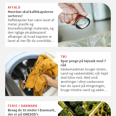
AFFALD
Hvordan skal kaffekapslerne
sorteres?
Kaffekapsler kan være lavet af
metal, plastik og
bionedbrydeligt materiale, og
den rigtige skraldespand
afhænger af, hvad kapslen er
lavet af. Her får du overblikket
over, hvordan kaffekapslerne
skal sorteres
TØJ
Spar penge på tøjvask med 7
råd
Vaskemaskinen bruger strøm,
vand og vaskemiddel, når tøjet
skal blive rent. Med små
ændringer i dine vaskevaner
kan du spare på elregningen,
bruge mindre vand og sæbe
og forlænge vaskemaskinens
levetid. Samvirke har samlet 7
enkle råd til at spare penge på
FERIE I DANMARK
tøjvasken
Besøg de 10 steder i Danmark,
der er på UNESCO’s