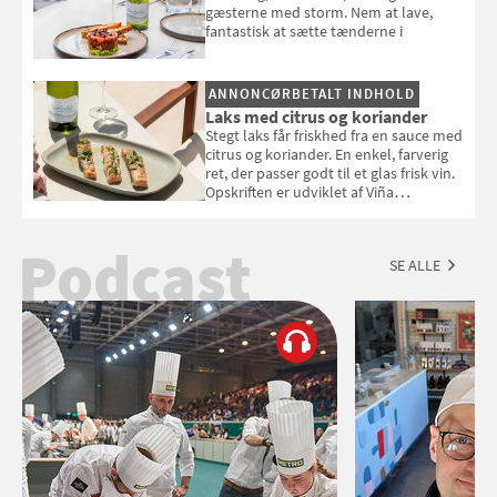
gæsterne med storm. Nem at lave,
fantastisk at sætte tænderne i
ANNONCØRBETALT INDHOLD
Laks med citrus og koriander
Stegt laks får friskhed fra en sauce med
citrus og koriander. En enkel, farverig
ret, der passer godt til et glas frisk vin.
Opskriften er udviklet af Viña
Esmeralda.
Podcast
SE ALLE