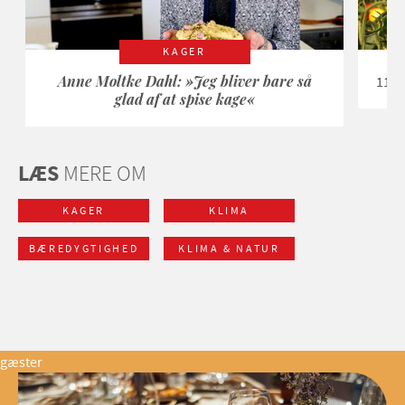
KAGER
Anne Moltke Dahl: »Jeg bliver bare så
11 g
glad af at spise kage«
LÆS
MERE OM
KAGER
KLIMA
BÆREDYGTIGHED
KLIMA & NATUR
gæster