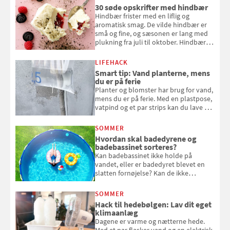
30 søde opskrifter med hindbær
Hindbær frister med en liflig og
aromatisk smag. De vilde hindbær er
små og fine, og sæsonen er lang med
plukning fra juli til oktober. Hindbær
kan spises direkte fra busken, eller du
kan bruge dine hindbær i alt fra
LIFEHACK
bagværk og salater til is og syltning.
Smart tip: Vand planterne, mens
du er på ferie
Planter og blomster har brug for vand,
mens du er på ferie. Med en plastpose,
vatpind og et par strips kan du lave dit
eget vandingssystem, så du slipper for
at bede naboen om at vande eller
SOMMER
komme hjem til døde planter
Hvordan skal badedyrene og
badebassinet sorteres?
Kan badebassinet ikke holde på
vandet, eller er badedyret blevet en
slatten fornøjelse? Kan de ikke
repareres, skal du være særligt
opmærksom, når du smider
SOMMER
badebassinet eller et badedyr ud
Hack til hedebølgen: Lav dit eget
klimaanlæg
Dagene er varme og nætterne hede.
Med et par flasker vand og en elektrisk