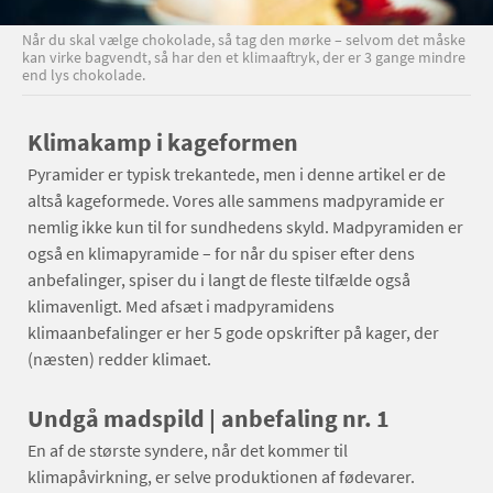
Når du skal vælge chokolade, så tag den mørke – selvom det måske
kan virke bagvendt, så har den et klimaaftryk, der er 3 gange mindre
end lys chokolade.
Klimakamp i kageformen
Pyramider er typisk trekantede, men i denne artikel er de
altså kageformede. Vores alle sammens madpyramide er
nemlig ikke kun til for sundhedens skyld. Madpyramiden er
også en klimapyramide – for når du spiser efter dens
anbefalinger, spiser du i langt de fleste tilfælde også
klimavenligt. Med afsæt i madpyramidens
klimaanbefalinger er her 5 gode opskrifter på kager, der
(næsten) redder klimaet.
Undgå madspild | anbefaling nr. 1
En af de største syndere, når det kommer til
klimapåvirkning, er selve produktionen af fødevarer.