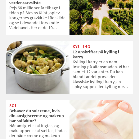
verdensarvsliste
Rejs 66 millioner år tilbage i
tiden på Stevns Klint, oplev
kongernes gravkirke i Roskilde
og se tidevandet forvandle
Vadehavet. Her er de 10
danske steder på UNESCO's
verdensarvsliste
KYLLING
12 opskrifter på kylling i
karry
Kylling i karry er en nem
løsning på aftensmaden. Vi har
samlet 12 varianter. Du kan
blandt andet prøve den
klassiske kylling i karry, en
spicy suppe eller kylling med
kokosris. Velbekomme!
SOL
Behøver du solcreme, hvis
din ansigtscreme og makeup
har solfaktor?
Når ansigtet skal fugtes, og
makeuppen skal sættes, findes
der både creme og makeup