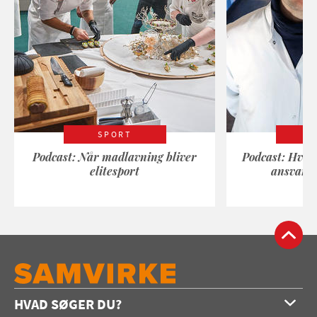
SPORT
Podcast: Når madlavning bliver
Podcast: Hvad
elitesport
ansvarli
HVAD SØGER DU?