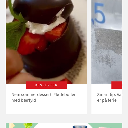
DESSERTER
LI
Nem sommerdessert: Flødeboller
Smart tip: Vand
med bærfyld
er på ferie