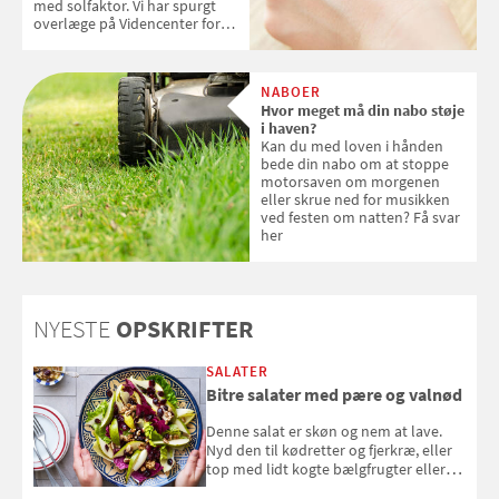
med solfaktor. Vi har spurgt
overlæge på Videncenter for
Hudkræft, Stine Regin Wiegell,
om ansigtscreme og makeup
med SPF kan erstatte
NABOER
solcreme, når man bevæger
Hvor meget må din nabo støje
sig ud i solen
i haven?
Kan du med loven i hånden
bede din nabo om at stoppe
motorsaven om morgenen
eller skrue ned for musikken
ved festen om natten? Få svar
her
NYESTE
OPSKRIFTER
SALATER
Bitre salater med pære og valnød
Denne salat er skøn og nem at lave.
Nyd den til kødretter og fjerkræ, eller
top med lidt kogte bælgfrugter eller
en rest kylling, og nyd den som et let,