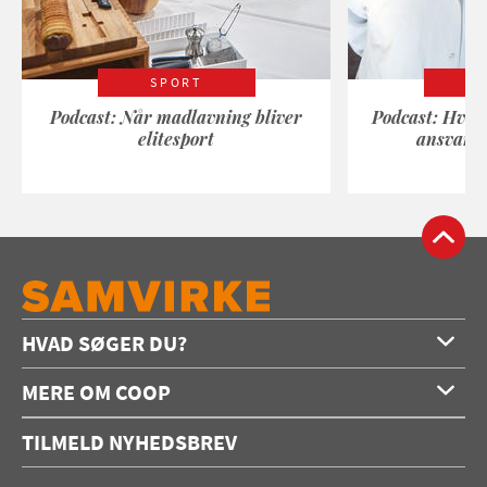
SPORT
Podcast: Når madlavning bliver
Podcast: Hvad
elitesport
ansvarli
HVAD SØGER DU?
Forside
MERE OM COOP
Opskrifter
Om os
Konkurrencer
TILMELD NYHEDSBREV
Annoncering
Podcast
Coop.dk
Video