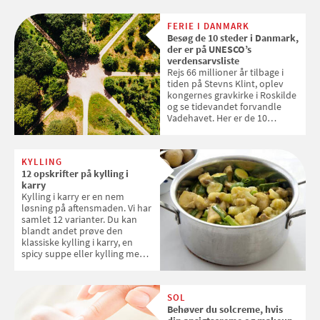
levetid. Samvirke har samlet 7
enkle råd til at spare penge på
FERIE I DANMARK
tøjvasken
Besøg de 10 steder i Danmark,
der er på UNESCO’s
verdensarvsliste
Rejs 66 millioner år tilbage i
tiden på Stevns Klint, oplev
kongernes gravkirke i Roskilde
og se tidevandet forvandle
Vadehavet. Her er de 10
danske steder på UNESCO's
verdensarvsliste
KYLLING
12 opskrifter på kylling i
karry
Kylling i karry er en nem
løsning på aftensmaden. Vi har
samlet 12 varianter. Du kan
blandt andet prøve den
klassiske kylling i karry, en
spicy suppe eller kylling med
kokosris. Velbekomme!
SOL
Behøver du solcreme, hvis