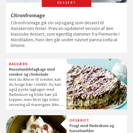
DESSERT
Citronfromage
Citronfromage gik sin sejrsgang som dessert til
danskernes fester. Prøv en opdateret version af den
klassiske dessert, som egentlig stammer fra Piemonte i
Norditalien, hvor den går under navnet panna cotta al
limone.
BAGVÆRK
Hasselnøddelagkage med
svesker og chokolade
Hvis du ikke er til svesker, kan
du bruge bær i stedet. Du kan
også pynte lagkagen med
flødeskum og friske bær på
toppen, men først lige inden
servering så marengsen ikke
bliver blød.
OPSKRIFT
Frugt med flødeskum og
hasselnødder