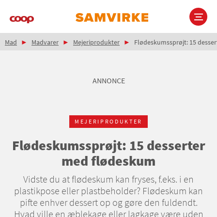
Gå
til
hovedindhold
Brødkrumme
Main
Mad
Madvarer
Mejeriprodukter
Flødeskumssprøjt: 15 desse
navigation
ANNONCE
MEJERIPRODUKTER
Flødeskumssprøjt: 15 desserter
med flødeskum
Vidste du at flødeskum kan fryses, f.eks. i en
plastikpose eller plastbeholder? Flødeskum kan
pifte enhver dessert op og gøre den fuldendt.
Hvad ville en æblekage eller lagkage være uden