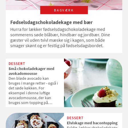
BAGVÆRK
Fødselsdagschokoladekage med bær
Hurra for lækker fødselsdagschokoladekage med
sommerens søde blåbær, hindbær og jordbær. Dine
gæster vil uden tvivl mæske sig i kagen, som både
smager skønt og er festlig på fødselsdagsbordet.
DESSERT
Små chokoladekager med
avokadomousse
Den bløde avocado kan
bruges i mange retter - også i
det søde køkken. For
eksempel i denne luftige
avocadomousse, der kan
bruges som topping på
chokoladekage.
DESSERT
Elviskage med bacontopping
Fyldig, lækker chokoladekage