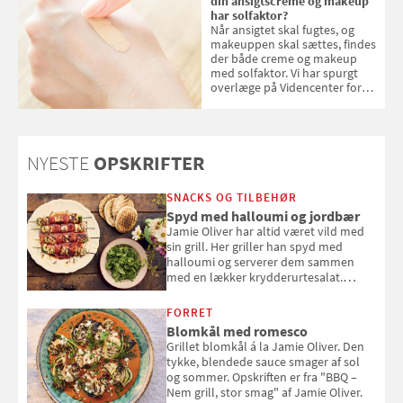
din ansigtscreme og makeup
har solfaktor?
Når ansigtet skal fugtes, og
makeuppen skal sættes, findes
der både creme og makeup
med solfaktor. Vi har spurgt
overlæge på Videncenter for
Hudkræft, Stine Regin Wiegell,
om ansigtscreme og makeup
med SPF kan erstatte
solcreme, når man bevæger
NYESTE
OPSKRIFTER
sig ud i solen
SNACKS OG TILBEHØR
Spyd med halloumi og jordbær
Jamie Oliver har altid været vild med
sin grill. Her griller han spyd med
halloumi og serverer dem sammen
med en lækker krydderurtesalat.
Opskriften er fra “BBQ – Nem grill, stor
smag" af Jamie Oliver.
FORRET
Blomkål med romesco
Grillet blomkål á la Jamie Oliver. Den
tykke, blendede sauce smager af sol
og sommer. Opskriften er fra "BBQ –
Nem grill, stor smag" af Jamie Oliver.