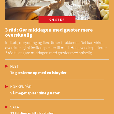
GÆSTER
3 råd: Gør middagen med gæster mere
overskuelig
Indkøb, oprydning og flere timer i køkkenet. Det kan virke
overskueligt at invitere gæster til mad. Her giver eksperterne
3 råd til at gøre middagen med gæster med spiselig
FEST
Tø gæsterne op med en isbryder
KØKKENRÅD
Så meget spiser dine gæster
SALAT
12 fyldige måltidssalater