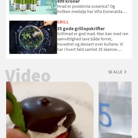
499 kroner
Hvad er posidonia oceanica? Og
hvilken medalje har Viña Esmeralda
White fået ved Mundus vini i 2026? Gæt
med i Samvirkes skønne vinquiz, hvor
GRILL
du kan vinde 6 flasker vin fra Viña
35 gode grillopskrifter
Esmeralda. Konkurrencen slutter 1.
Grillmad er god mad. Man kan med ren
september 2026.
samvittighed lave både forret,
hovedret og dessert over kullene. Vi
har i hvert fald samlet 35 skønne
forslag til en sommeraften i grillens
tegn.
Video
SE ALLE