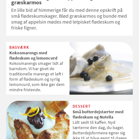
græskarmos
En lille bid af himmerige får du med denne opskrift på
små flødeskumskager. Blød græskarmos og bunde med
smag af appelsin mødes med letpisket flødeskum og
friske figner.
BAGVÆRK
Kokosmarengs med
flødeskum og lemoncurd
Kokosmarengs smager lidt af
barndom. Vi har givet de
traditionelle marengs et løft i
form af flødeskum og syrlig
lemoncurd, som ikke gør dem
mindre fristende.
DESSERT
Små butterdejstærter med
flødeskum og Nutella
Lidt sødt til kaffen. Nyd
tærterne den dag, du bager.
Butterdejsformene egner sig
ikke til at blive gemt til dagen