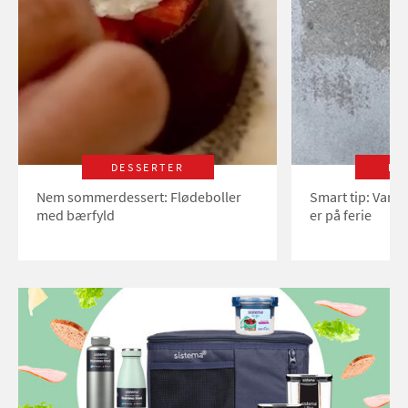
DESSERTER
LI
Nem sommerdessert: Flødeboller
Smart tip: Vand
med bærfyld
er på ferie