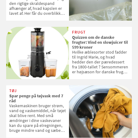
den rigtige skraldespand
afhænger af, hvad kapslen er
lavet af. Her får du overblikket
over, hvordan kaffekapslerne
skal sorteres
FRUGT
Quizzen om de danske
frugter: Vind en slowjuicer til
599 kroner
Hvilke æblesorter stod fadder
til Ingrid Marie, og hvad
hedder den der pæredessert
fra 1800-tallet ? Sensommeren
er højsæson for danske fruger,
og lige nu kan du stemme om
dine danske og lokale
favoritter. Det fejrer Samvirke
TØJ
med en quiz om alt det danske
Spar penge på tøjvask med 7
frugt, vi elsker. Konkurrencen
råd
slutter fredag d. 18. september
Vaskemaskinen bruger strøm,
2026
vand og vaskemiddel, når tøjet
skal blive rent. Med små
ændringer i dine vaskevaner
kan du spare på elregningen,
bruge mindre vand og sæbe
og forlænge vaskemaskinens