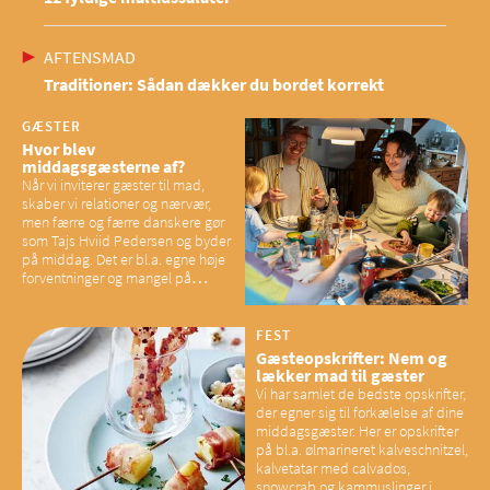
AFTENSMAD
Traditioner: Sådan dækker du bordet korrekt
GÆSTER
Hvor blev
middagsgæsterne af?
Når vi inviterer gæster til mad,
skaber vi relationer og nærvær,
men færre og færre danskere gør
som Tajs Hviid Pedersen og byder
på middag. Det er bl.a. egne høje
forventninger og mangel på
overskud, der spænder ben,
mener eksperter – og det kan
have konsekvenser for vores
FEST
sociale fællesskaber
Gæsteopskrifter: Nem og
lækker mad til gæster
Vi har samlet de bedste opskrifter,
der egner sig til forkælelse af dine
middagsgæster. Her er opskrifter
på bl.a. ølmarineret kalveschnitzel,
kalvetatar med calvados,
snowcrab og kammuslinger i