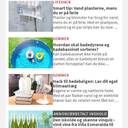
kan bruge dine hindbær i alt fra
LIFEHACK
bagværk og salater til is og syltning.
Smart tip: Vand planterne, mens
du er på ferie
Planter og blomster har brug for vand,
mens du er på ferie. Med en plastpose,
vatpind og et par strips kan du lave dit
eget vandingssystem, så du slipper for
at bede naboen om at vande eller
SOMMER
komme hjem til døde planter
Hvordan skal badedyrene og
badebassinet sorteres?
Kan badebassinet ikke holde på
vandet, eller er badedyret blevet en
slatten fornøjelse? Kan de ikke
repareres, skal du være særligt
opmærksom, når du smider
SOMMER
badebassinet eller et badedyr ud
Hack til hedebølgen: Lav dit eget
klimaanlæg
Dagene er varme og nætterne hede.
Med et par flasker vand og en elektrisk
blæser kan du relativt nemt fået koldt
pust, når der er varmt ude og inde. Klik
og se, hvordan du gør
ANNONCØRBETALT INDHOLD
Den iskolde og skønne vinquiz -
vind vine fra Viña Esmeralda til