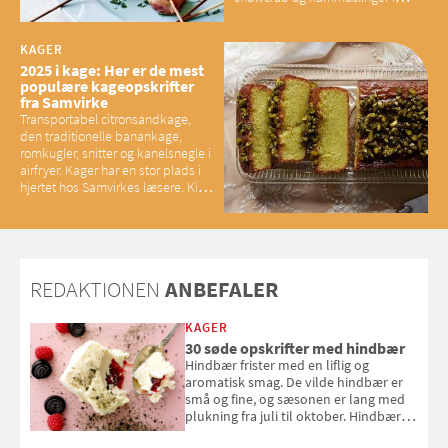
brunet citronsmør og snacks til
baconelskere
KAGER
2025 i kage: Her er de mest
populære kageopskrifter
fra Samvirke
Transportabel citronsandkage,
den traditionelle banankage,
romkugler, snitter og kanelsnegle i
airfryer. Kager har en stor plads i
hjertet hos Samvirkes læsere. Kig
med og se alle favoritterne fra
2025
REDAKTIONEN
ANBEFALER
KAGER
30 søde opskrifter med hindbær
Hindbær frister med en liflig og
aromatisk smag. De vilde hindbær er
små og fine, og sæsonen er lang med
plukning fra juli til oktober. Hindbær
kan spises direkte fra busken, eller du