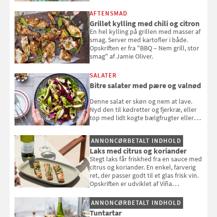
AFTENSMAD
Grillet kylling med chili og citron
En hel kylling på grillen med masser af
smag. Server med kartofler i både.
Opskriften er fra "BBQ – Nem grill, stor
smag" af Jamie Oliver.
SALATER
Bitre salater med pære og valnød
Denne salat er skøn og nem at lave.
Nyd den til kødretter og fjerkræ, eller
top med lidt kogte bælgfrugter eller
en rest kylling, og nyd den som et let,
selvstændigt måltid. Opskriften er fra
ANNONCØRBETALT INDHOLD
Louisa Lorangs kogebog "Salat".
Laks med citrus og koriander
Stegt laks får friskhed fra en sauce med
citrus og koriander. En enkel, farverig
ret, der passer godt til et glas frisk vin.
Opskriften er udviklet af Viña
Esmeralda.
ANNONCØRBETALT INDHOLD
Tuntartar