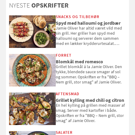
NYESTE
OPSKRIFTER
sig ud i solen
SNACKS OG TILBEHØR
Spyd med halloumi og jordbær
Jamie Oliver har altid været vild med
sin grill. Her griller han spyd med
halloumi og serverer dem sammen
med en lækker krydderurtesalat.
Opskriften er fra “BBQ – Nem grill, stor
smag" af Jamie Oliver.
FORRET
Blomkål med romesco
Grillet blomkål á la Jamie Oliver. Den
tykke, blendede sauce smager af sol
og sommer. Opskriften er fra "BBQ –
Nem grill, stor smag" af Jamie Oliver.
AFTENSMAD
Grillet kylling med chili og citron
En hel kylling på grillen med masser af
smag. Server med kartofler i både.
Opskriften er fra "BBQ – Nem grill, stor
smag" af Jamie Oliver.
SALATER