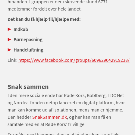
hinanden. I gruppen er der i skrivende stund 6771
medlemmer fordelt over hele landet.
Det kan du få hjælp til/hjælpe med:
Indkøb
Børnepasning
Hundeluftning
Link:
https://www.facebook.com/groups/609629042919238/
Snak sammen
I den mere sociale ende har Røde Kors, Boblberg, TDC Net
og Nordea-fonden netop lanceret en digital platform, hvor
man kan komme ud af isolationen, mens man er hjemme.
Den hedder
SnakSammen.dk
, og her kan man få en
samtale med en af Røde Kors’ frivillige.
Formålet med hjemmesiden er at hjælpe dem, som f.eks.