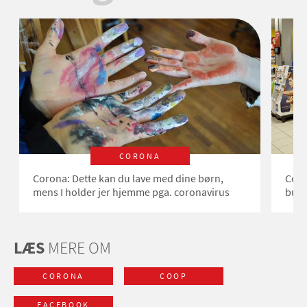
CORONA
Corona: Dette kan du lave med dine børn,
Coro
mens I holder jer hjemme pga. coronavirus
buti
LÆS
MERE OM
CORONA
COOP
FACEBOOK