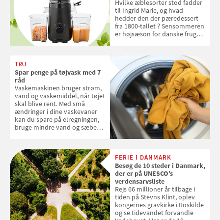
Hvilke æblesorter stod fadder
til Ingrid Marie, og hvad
hedder den der pæredessert
fra 1800-tallet ? Sensommeren
er højsæson for danske fruger,
og lige nu kan du stemme om
dine danske og lokale
favoritter. Det fejrer Samvirke
TØJ
med en quiz om alt det danske
Spar penge på tøjvask med 7
frugt, vi elsker. Konkurrencen
råd
slutter fredag d. 18. september
Vaskemaskinen bruger strøm,
2026
vand og vaskemiddel, når tøjet
skal blive rent. Med små
ændringer i dine vaskevaner
kan du spare på elregningen,
bruge mindre vand og sæbe
og forlænge vaskemaskinens
levetid. Samvirke har samlet 7
enkle råd til at spare penge på
FERIE I DANMARK
tøjvasken
Besøg de 10 steder i Danmark,
der er på UNESCO’s
verdensarvsliste
Rejs 66 millioner år tilbage i
tiden på Stevns Klint, oplev
kongernes gravkirke i Roskilde
og se tidevandet forvandle