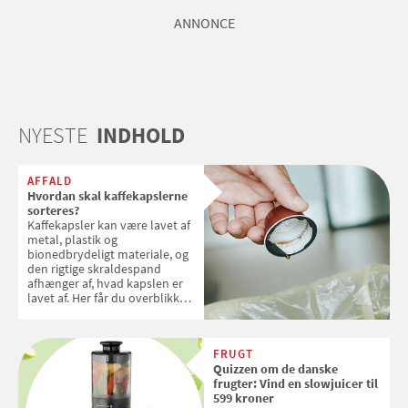
ANNONCE
NYESTE
INDHOLD
AFFALD
Hvordan skal kaffekapslerne
sorteres?
Kaffekapsler kan være lavet af
metal, plastik og
bionedbrydeligt materiale, og
den rigtige skraldespand
afhænger af, hvad kapslen er
lavet af. Her får du overblikket
over, hvordan kaffekapslerne
skal sorteres
FRUGT
Quizzen om de danske
frugter: Vind en slowjuicer til
599 kroner