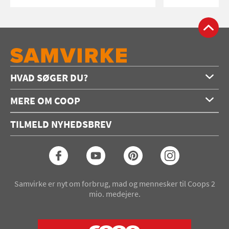
HVAD SØGER DU?
Forside
MERE OM COOP
Opskrifter
Om os
Konkurrencer
TILMELD NYHEDSBREV
Annoncering
Podcast
Coop.dk
Video
Coop medlem
Arkiv
Seneste Samvirke-magasin
Samvirke er nyt om forbrug, mad og mennesker til Coops 2
mio. medejere.