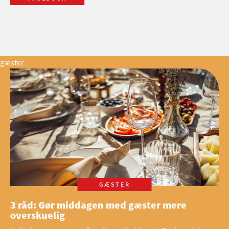
gæster
GÆSTER
3 råd: Gør middagen med gæster mere
overskuelig