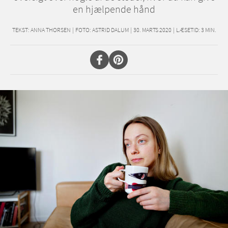
en hjælpende hånd
TEKST:
ANNA THORSEN
|
FOTO: ASTRID DALUM
|
30. MARTS 2020
|
LÆSETID:
3
MIN.