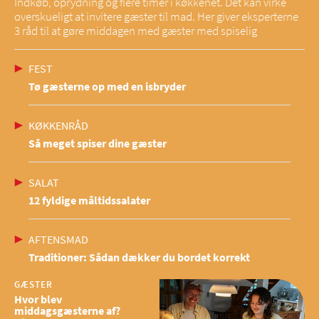
Indkøb, oprydning og flere timer i køkkenet. Det kan virke
overskueligt at invitere gæster til mad. Her giver eksperterne
3 råd til at gøre middagen med gæster med spiselig
FEST
Tø gæsterne op med en isbryder
KØKKENRÅD
Så meget spiser dine gæster
SALAT
12 fyldige måltidssalater
AFTENSMAD
Traditioner: Sådan dækker du bordet korrekt
GÆSTER
Hvor blev
middagsgæsterne af?