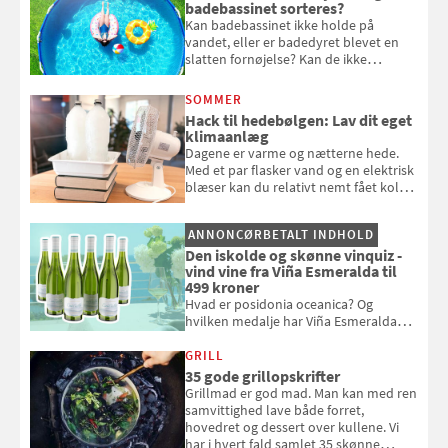
badebassinet sorteres?
Kan badebassinet ikke holde på
vandet, eller er badedyret blevet en
slatten fornøjelse? Kan de ikke
repareres, skal du være særligt
opmærksom, når du smider
SOMMER
badebassinet eller et badedyr ud
Hack til hedebølgen: Lav dit eget
klimaanlæg
Dagene er varme og nætterne hede.
Med et par flasker vand og en elektrisk
blæser kan du relativt nemt fået koldt
pust, når der er varmt ude og inde. Klik
og se, hvordan du gør
ANNONCØRBETALT INDHOLD
Den iskolde og skønne vinquiz -
vind vine fra Viña Esmeralda til
499 kroner
Hvad er posidonia oceanica? Og
hvilken medalje har Viña Esmeralda
White fået ved Mundus vini i 2026? Gæt
med i Samvirkes skønne vinquiz, hvor
GRILL
du kan vinde 6 flasker vin fra Viña
35 gode grillopskrifter
Esmeralda. Konkurrencen slutter 1.
Grillmad er god mad. Man kan med ren
september 2026.
samvittighed lave både forret,
hovedret og dessert over kullene. Vi
har i hvert fald samlet 35 skønne