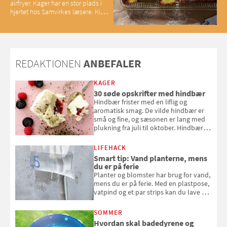
airfryer. Kager har en stor plads i
hjertet hos Samvirkes læsere. Kig
med og se alle favoritterne fra
2025
REDAKTIONEN
ANBEFALER
KAGER
30 søde opskrifter med hindbær
Hindbær frister med en liflig og
aromatisk smag. De vilde hindbær er
små og fine, og sæsonen er lang med
plukning fra juli til oktober. Hindbær
kan spises direkte fra busken, eller du
kan bruge dine hindbær i alt fra
LIFEHACK
bagværk og salater til is og syltning.
Smart tip: Vand planterne, mens
du er på ferie
Planter og blomster har brug for vand,
mens du er på ferie. Med en plastpose,
vatpind og et par strips kan du lave dit
eget vandingssystem, så du slipper for
at bede naboen om at vande eller
SOMMER
komme hjem til døde planter
Hvordan skal badedyrene og