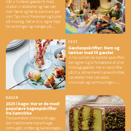
Når vi inviterer gæster til mad,
skaber vi relationer og nærvær,
men færre og færre danskere gør
som Tajs Hviid Pedersen og byder
på middag. Det er bl.a. egne høje
forventninger og mangel på
overskud, der spænder ben,
mener eksperter – og det kan
have konsekvenser for vores
FEST
sociale fællesskaber
Gæsteopskrifter: Nem og
lækker mad til gæster
Vi har samlet de bedste opskrifter,
der egner sig til forkælelse af dine
middagsgæster. Her er opskrifter
på bl.a. ølmarineret kalveschnitzel,
kalvetatar med calvados,
snowcrab og kammuslinger i
brunet citronsmør og snacks til
baconelskere
KAGER
2025 i kage: Her er de mest
populære kageopskrifter
fra Samvirke
Transportabel citronsandkage,
den traditionelle banankage,
romkugler, snitter og kanelsnegle i