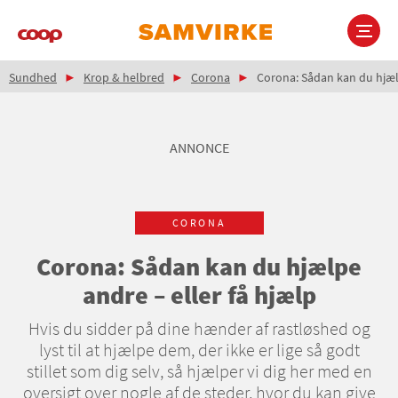
Gå
til
hovedindhold
Brødkrumme
Main
Sundhed
Krop & helbred
Corona
Corona: Sådan kan du hjælp
navigation
ANNONCE
CORONA
Corona: Sådan kan du hjælpe
andre – eller få hjælp
Hvis du sidder på dine hænder af rastløshed og
lyst til at hjælpe dem, der ikke er lige så godt
stillet som dig selv, så hjælper vi dig her med en
oversigt over nogle af de steder, hvor du kan give