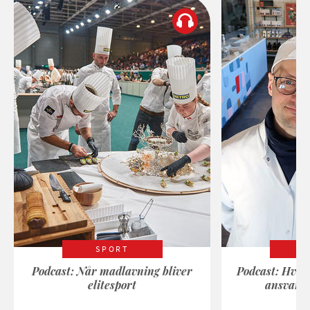
SPORT
Podcast: Når madlavning bliver
Podcast: Hvad
elitesport
ansvarli