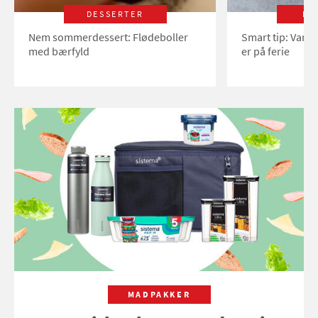
DESSERTER
LI
Nem sommerdessert: Flødeboller
Smart tip: Vand
med bærfyld
er på ferie
MADPAKKER