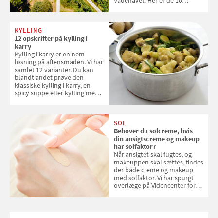
Vadehavet. Her er de 10
danske steder på UNESCO's
verdensarvsliste
KYLLING
12 opskrifter på kylling i
karry
Kylling i karry er en nem
løsning på aftensmaden. Vi har
samlet 12 varianter. Du kan
blandt andet prøve den
klassiske kylling i karry, en
spicy suppe eller kylling med
kokosris. Velbekomme!
SOL
Behøver du solcreme, hvis
din ansigtscreme og makeup
har solfaktor?
Når ansigtet skal fugtes, og
makeuppen skal sættes, findes
der både creme og makeup
med solfaktor. Vi har spurgt
overlæge på Videncenter for
Hudkræft, Stine Regin Wiegell,
om ansigtscreme og makeup
med SPF kan erstatte
solcreme, når man bevæger