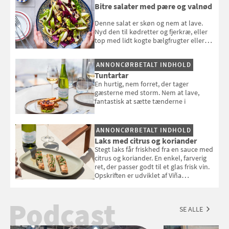
Bitre salater med pære og valnød
Denne salat er skøn og nem at lave.
Nyd den til kødretter og fjerkræ, eller
top med lidt kogte bælgfrugter eller
en rest kylling, og nyd den som et let,
selvstændigt måltid. Opskriften er fra
ANNONCØRBETALT INDHOLD
Louisa Lorangs kogebog "Salat".
Tuntartar
En hurtig, nem forret, der tager
gæsterne med storm. Nem at lave,
fantastisk at sætte tænderne i
ANNONCØRBETALT INDHOLD
Laks med citrus og koriander
Stegt laks får friskhed fra en sauce med
citrus og koriander. En enkel, farverig
ret, der passer godt til et glas frisk vin.
Opskriften er udviklet af Viña
Esmeralda.
Podcast
SE ALLE