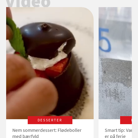
Video
DESSERTER
LI
Nem sommerdessert: Flødeboller
Smart tip: Vand
med bærfyld
er på ferie