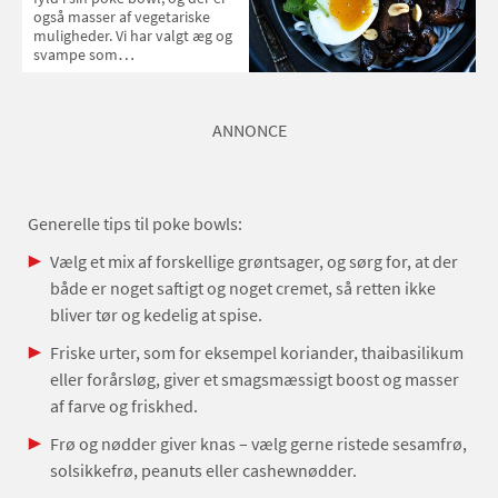
også masser af vegetariske
muligheder. Vi har valgt æg og
svampe som
hovedbestanddele i denne
udgave.
ANNONCE
Generelle tips til poke bowls:
Vælg et mix af forskellige grøntsager, og sørg for, at der
både er noget saftigt og noget cremet, så retten ikke
bliver tør og kedelig at spise.
Friske urter, som for eksempel koriander, thaibasilikum
eller forårsløg, giver et smagsmæssigt boost og masser
af farve og friskhed.
Frø og nødder giver knas – vælg gerne ristede sesamfrø,
solsikkefrø, peanuts eller cashewnødder.