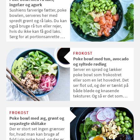
ingefær og agurk
Sushiens farverige fætter, poke
bowlen, serveres her med
sprødt grønt og rå laks. Du kan
også bruge rå tun eller rejer,
hvis du ikke kan få god laks.
Sørg for at portionsanrette og
server, mens retten er helt
nylavet.
FROKOST
Poke bowl med tun, avocado
og syltede rødløg
Server en sprød og lækker
poke bowl som frokostret
eller som en let hovedret. Det
ser flot ud, og der er tænkt på
både bløde og knasende
teksturer. Og så er det som
udgangspunkt sundt at spise
poke bowls.
FROKOST
Poke bowl med æg, grønt og
soyastegte shiitake
Der er stort set ingen grænser
for, hvad man kan bruge af
fyld i sin poke bowl, og der er