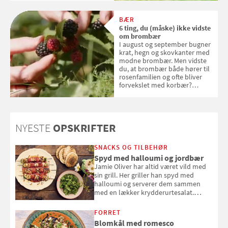
BÆR
6 ting, du (måske) ikke vidste
om brombær
I august og september bugner
krat, hegn og skovkanter med
modne brombær. Men vidste
du, at brombær både hører til
rosenfamilien og ofte bliver
forvekslet med korbær?
Samvirke har samlet seks ting,
du (måske) ikke vidste om
brombær
NYESTE
OPSKRIFTER
SNACKS OG TILBEHØR
Spyd med halloumi og jordbær
Jamie Oliver har altid været vild med
sin grill. Her griller han spyd med
halloumi og serverer dem sammen
med en lækker krydderurtesalat.
Opskriften er fra “BBQ – Nem grill, stor
smag" af Jamie Oliver.
FORRET
Blomkål med romesco