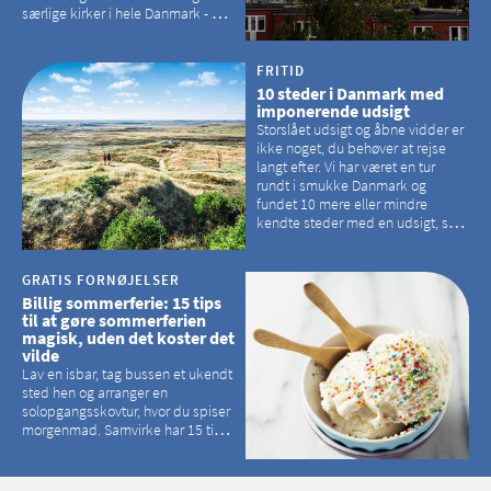
særlige kirker i hele Danmark - og
der er langt mellem den klassiske,
hvidkalkede kirke. Se et bud på,
hvilke kirker, der er en omvej værd
FRITID
10 steder i Danmark med
imponerende udsigt
Storslået udsigt og åbne vidder er
ikke noget, du behøver at rejse
langt efter. Vi har været en tur
rundt i smukke Danmark og
fundet 10 mere eller mindre
kendte steder med en udsigt, som
kan tage pusten fra de fleste
GRATIS FORNØJELSER
Billig sommerferie: 15 tips
til at gøre sommerferien
magisk, uden det koster det
vilde
Lav en isbar, tag bussen et ukendt
sted hen og arranger en
solopgangsskovtur, hvor du spiser
morgenmad. Samvirke har 15 tips
til, hvordan du kan have en
magisk ferie, uden at det koster
dig det vilde