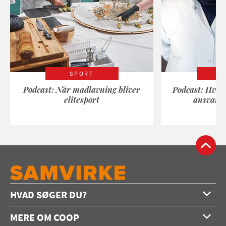
SPORT
Podcast: Når madlavning bliver
Podcast: Hvad
elitesport
ansvarli
HVAD SØGER DU?
Forside
MERE OM COOP
Opskrifter