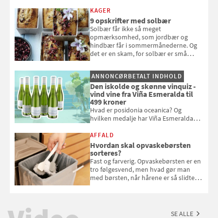
og se, hvordan du gør
KAGER
9 opskrifter med solbær
Solbær får ikke så meget
opmærksomhed, som jordbær og
hindbær får i sommermånederne. Og
det er en skam, for solbær er små
sorte smagseksplosioner, der giver
syre og dybde til dine desserter.
ANNONCØRBETALT INDHOLD
Samvirke har samlet 9 gode opskrifter
Den iskolde og skønne vinquiz -
med det oversete sommerbær
vind vine fra Viña Esmeralda til
499 kroner
Hvad er posidonia oceanica? Og
hvilken medalje har Viña Esmeralda
White fået ved Mundus vini i 2026? Gæt
med i Samvirkes skønne vinquiz, hvor
AFFALD
du kan vinde 6 flasker vin fra Viña
Hvordan skal opvaskebørsten
Esmeralda. Konkurrencen slutter 1.
sorteres?
september 2026.
Fast og farverig. Opvaskebørsten er en
tro følgesvend, men hvad gør man
med børsten, når hårene er så slidte,
at de stritter i alle retninger. Vi har
spurgt Morten Glasius fra Odense
Renovation om, hvordan udtjente
opvaskebørster skal sorteres
SE ALLE