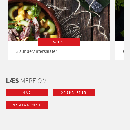
SALAT
15 sunde vintersalater
16 g
LÆS
MERE OM
MAD
OPSKRIFTER
NEMT&GRØNT