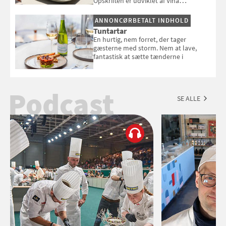
Opskriften er udviklet af Viña
Esmeralda.
ANNONCØRBETALT INDHOLD
Tuntartar
En hurtig, nem forret, der tager
gæsterne med storm. Nem at lave,
fantastisk at sætte tænderne i
Podcast
SE ALLE