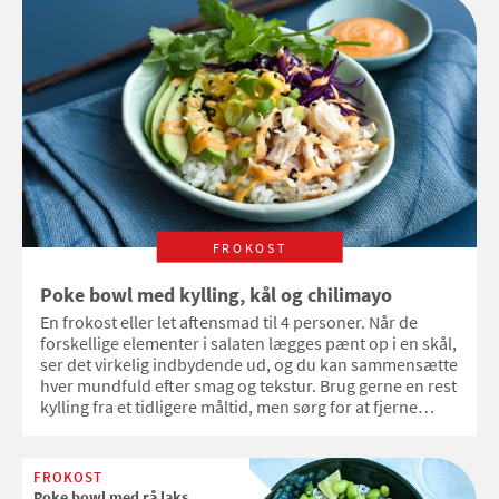
FROKOST
Poke bowl med kylling, kål og chilimayo
En frokost eller let aftensmad til 4 personer. Når de
forskellige elementer i salaten lægges pænt op i en skål,
ser det virkelig indbydende ud, og du kan sammensætte
hver mundfuld efter smag og tekstur. Brug gerne en rest
kylling fra et tidligere måltid, men sørg for at fjerne
skind og evt. ben.
FROKOST
Poke bowl med rå laks,