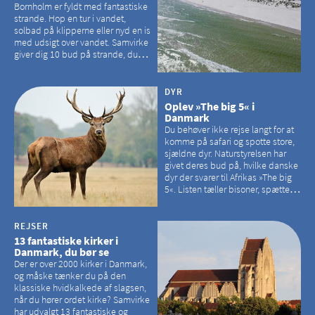
Bornholm er fyldt med fantastiske
strande. Hop en tur i vandet,
solbad på klipperne eller nyd en is
med udsigt over vandet. Samvirke
giver dig 10 bud på strande, du
kan besøge på Bornholm
DYR
Oplev »The big 5« i
Danmark
Du behøver ikke rejse langt for at
komme på safari og spotte store,
sjældne dyr. Naturstyrelsen har
givet deres bud på, hvilke danske
dyr der svarer til Afrikas »The big
5«. Listen tæller bisoner, spættede
sæler, vilde heste, krondyr og
havørne.
REJSER
13 fantastiske kirker i
Danmark, du bør se
Der er over 2000 kirker i Danmark,
og måske tænker du på den
klassiske hvidkalkede af slagsen,
når du hører ordet kirke? Samvirke
har udvalgt 13 fantastiske og