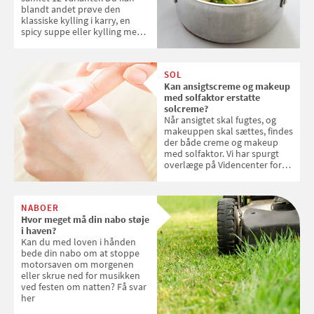
blandt andet prøve den
klassiske kylling i karry, en
spicy suppe eller kylling med
kokosris. Velbekomme!
SOL
Kan ansigtscreme og makeup
med solfaktor erstatte
solcreme?
Når ansigtet skal fugtes, og
makeuppen skal sættes, findes
der både creme og makeup
med solfaktor. Vi har spurgt
overlæge på Videncenter for
Hudkræft, Stine Regin Wiegell,
om ansigtscreme og makeup
med SPF kan erstatte
NABOER
solcreme, når man bevæger
Hvor meget må din nabo støje
sig ud i solen
i haven?
Kan du med loven i hånden
bede din nabo om at stoppe
motorsaven om morgenen
eller skrue ned for musikken
ved festen om natten? Få svar
her