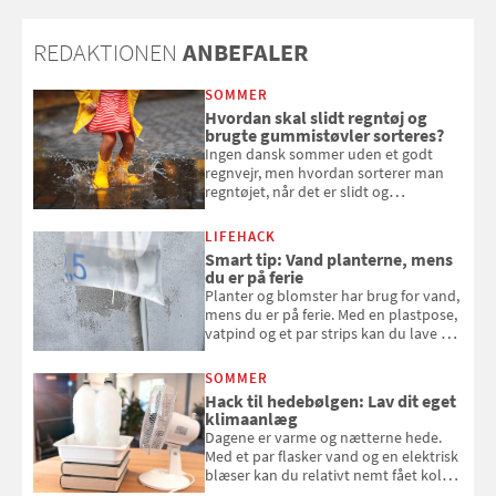
REDAKTIONEN
ANBEFALER
SOMMER
Hvordan skal slidt regntøj og
brugte gummistøvler sorteres?
Ingen dansk sommer uden et godt
regnvejr, men hvordan sorterer man
regntøjet, når det er slidt og
gummistøvlerne, når de er utætte?
LIFEHACK
Smart tip: Vand planterne, mens
du er på ferie
Planter og blomster har brug for vand,
mens du er på ferie. Med en plastpose,
vatpind og et par strips kan du lave dit
eget vandingssystem, så du slipper for
at bede naboen om at vande eller
SOMMER
komme hjem til døde planter
Hack til hedebølgen: Lav dit eget
klimaanlæg
Dagene er varme og nætterne hede.
Med et par flasker vand og en elektrisk
blæser kan du relativt nemt fået koldt
pust, når der er varmt ude og inde. Klik