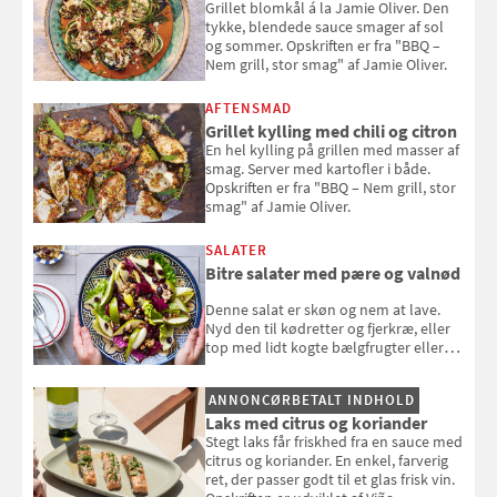
Grillet blomkål á la Jamie Oliver. Den
tykke, blendede sauce smager af sol
og sommer. Opskriften er fra "BBQ –
Nem grill, stor smag" af Jamie Oliver.
AFTENSMAD
Grillet kylling med chili og citron
En hel kylling på grillen med masser af
smag. Server med kartofler i både.
Opskriften er fra "BBQ – Nem grill, stor
smag" af Jamie Oliver.
SALATER
Bitre salater med pære og valnød
Denne salat er skøn og nem at lave.
Nyd den til kødretter og fjerkræ, eller
top med lidt kogte bælgfrugter eller
en rest kylling, og nyd den som et let,
selvstændigt måltid. Opskriften er fra
ANNONCØRBETALT INDHOLD
Louisa Lorangs kogebog "Salat".
Laks med citrus og koriander
Stegt laks får friskhed fra en sauce med
citrus og koriander. En enkel, farverig
ret, der passer godt til et glas frisk vin.