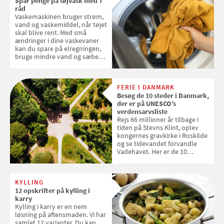
Spar penge på tøjvask med 7
råd
Vaskemaskinen bruger strøm,
vand og vaskemiddel, når tøjet
skal blive rent. Med små
ændringer i dine vaskevaner
kan du spare på elregningen,
bruge mindre vand og sæbe
og forlænge vaskemaskinens
levetid. Samvirke har samlet 7
enkle råd til at spare penge på
FERIE I DANMARK
tøjvasken
Besøg de 10 steder i Danmark,
der er på UNESCO’s
verdensarvsliste
Rejs 66 millioner år tilbage i
tiden på Stevns Klint, oplev
kongernes gravkirke i Roskilde
og se tidevandet forvandle
Vadehavet. Her er de 10
danske steder på UNESCO's
verdensarvsliste
KYLLING
12 opskrifter på kylling i
karry
Kylling i karry er en nem
løsning på aftensmaden. Vi har
samlet 12 varianter. Du kan