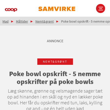
Gå
til
hovedindhold
Brødkrumme
Main
Mad
Måltider
Nemt&grønt
Poke bowl opskrift - 5 nemme ops
navigation
ANNONCE
NEMT&GRØNT
Poke bowl opskrift - 5 nemme
opskrifter på poke bowls
Læg skønne, grønne og velsmagende sager tæt
op ad hinanden i en skål og nyd en lækker poke
bowl. Her får du opskrifter med tun, laks, kylling
og and - og én helt uden kød