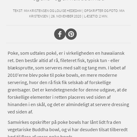
TEKST:
MIA KRISTENSEN OG LOUISE HEDEDAM
|
OPSKRIFTER OG FOTO: MIA
KRISTENSEN
|
26. NOVEMBER 2020
|
LÆSETID:
2
MIN.
Poke, som udtales poké, er i virkeligheden en hawaiiansk
ret. Den består altid af rå, fileteret fisk, typisk tun - eller
blæksprutte, som serveres med salt og tang mm. I løbet af
2010'erne blev poke til poke bowls, en mere moderne
servering, hvor den rå fisk fik selskab af forskellige
grøntsager. Det er kendetegnende for denne udgave, at de
forskellige elementer i retten placeres ved siden af
hinanden i en skål, og det er almindeligt at servere dressing
ved siden af.
Samvirkes opskrifter på poke bowls har lånt lidt fra den
vegetariske Buddha bowl, og vi har desuden tilsat tilberedt
kød til flere af vores poke bowls.