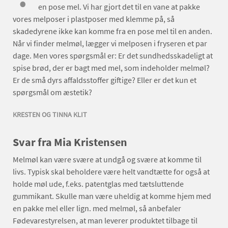
en pose mel. Vi har gjort det til en vane at pakke
vores melposer i plastposer med klemme på, så
skadedyrene ikke kan komme fra en pose mel til en anden.
Når vi finder melmøl, lægger vi melposen i fryseren et par
dage. Men vores spørgsmål er: Er det sundhedsskadeligt at
spise brød, der er bagt med mel, som indeholder melmøl?
Er de små dyrs affaldsstoffer giftige? Eller er det kun et
spørgsmål om æstetik?
KRESTEN OG TINNA KLIT
Svar fra Mia Kristensen
Melmøl kan være svære at undgå og svære at komme til
livs. Typisk skal beholdere være helt vandtætte for også at
holde møl ude, f.eks. patentglas med tætsluttende
gummikant. Skulle man være uheldig at komme hjem med
en pakke mel eller lign. med melmøl, så anbefaler
Fødevarestyrelsen, at man leverer produktet tilbage til