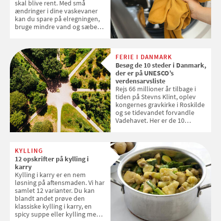
skal blive rent. Med små
ændringer i dine vaskevaner
kan du spare på elregningen,
bruge mindre vand og sæbe
og forlænge vaskemaskinens
levetid. Samvirke har samlet 7
enkle råd til at spare penge på
FERIE I DANMARK
tøjvasken
Besøg de 10 steder i Danmark,
der er på UNESCO’s
verdensarvsliste
Rejs 66 millioner år tilbage i
tiden på Stevns Klint, oplev
kongernes gravkirke i Roskilde
og se tidevandet forvandle
Vadehavet. Her er de 10
danske steder på UNESCO's
verdensarvsliste
KYLLING
12 opskrifter på kylling i
karry
Kylling i karry er en nem
løsning på aftensmaden. Vi har
samlet 12 varianter. Du kan
blandt andet prøve den
klassiske kylling i karry, en
spicy suppe eller kylling med