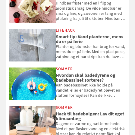
Hindbær frister med en liflig og
aromatisk smag. De vilde hindbær er
små og fine, og sæsonen er lang med
plukning fra juli til oktober. Hindbær
kan spises direkte fra busken, eller du
kan bruge dine hindbær i alt fra
LIFEHACK
bagværk og salater til is og syltning.
Smart tip: Vand planterne, mens
du er på ferie
Planter og blomster har brug for vand,
mens du er på ferie. Med en plastpose,
vatpind og et par strips kan du lave dit
eget vandingssystem, så du slipper for
at bede naboen om at vande eller
SOMMER
komme hjem til døde planter
Hvordan skal badedyrene og
badebassinet sorteres?
Kan badebassinet ikke holde på
vandet, eller er badedyret blevet en
slatten fornøjelse? Kan de ikke
repareres, skal du være særligt
opmærksom, når du smider
SOMMER
badebassinet eller et badedyr ud
Hack til hedebølgen: Lav dit eget
klimaanlæg
Dagene er varme og nætterne hede.
Med et par flasker vand og en elektrisk
blæser kan du relativt nemt fået koldt