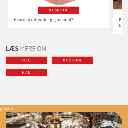
BAGNING
Hvordan udrydder jeg melmøl?
Bage
bagt
LÆS
MERE OM
MEL
BAGNING
MAD
gæster