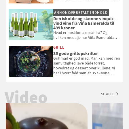
pust, når der er varmt ude og inde. Klik
og se, hvordan du gør
ANNONCØRBETALT INDHOLD
Den iskolde og skønne vinquiz -
vind vine fra Viña Esmeralda til
499 kroner
Hvad er posidonia oceanica? Og
hvilken medalje har Viña Esmeralda
White fået ved Mundus vini i 2026? Gæt
med i Samvirkes skønne vinquiz, hvor
GRILL
du kan vinde 6 flasker vin fra Viña
35 gode grillopskrifter
Esmeralda. Konkurrencen slutter 1.
Grillmad er god mad. Man kan med ren
september 2026.
samvittighed lave både forret,
hovedret og dessert over kullene. Vi
har i hvert fald samlet 35 skønne
forslag til en sommeraften i grillens
tegn.
Video
SE ALLE