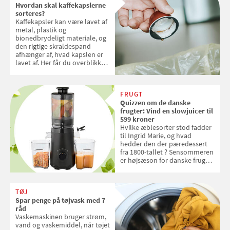
Hvordan skal kaffekapslerne
sorteres?
Kaffekapsler kan være lavet af
metal, plastik og
bionedbrydeligt materiale, og
den rigtige skraldespand
afhænger af, hvad kapslen er
lavet af. Her får du overblikket
over, hvordan kaffekapslerne
skal sorteres
FRUGT
Quizzen om de danske
frugter: Vind en slowjuicer til
599 kroner
Hvilke æblesorter stod fadder
til Ingrid Marie, og hvad
hedder den der pæredessert
fra 1800-tallet ? Sensommeren
er højsæson for danske fruger,
og lige nu kan du stemme om
dine danske og lokale
favoritter. Det fejrer Samvirke
TØJ
med en quiz om alt det danske
Spar penge på tøjvask med 7
frugt, vi elsker. Konkurrencen
råd
slutter fredag d. 18. september
Vaskemaskinen bruger strøm,
2026
vand og vaskemiddel, når tøjet