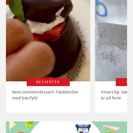
DESSERTER
LI
Nem sommerdessert: Flødeboller
Smart tip: Vand
med bærfyld
er på ferie