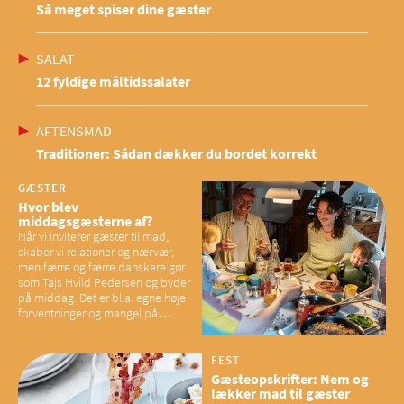
Så meget spiser dine gæster
SALAT
12 fyldige måltidssalater
AFTENSMAD
Traditioner: Sådan dækker du bordet korrekt
GÆSTER
Hvor blev
middagsgæsterne af?
Når vi inviterer gæster til mad,
skaber vi relationer og nærvær,
men færre og færre danskere gør
som Tajs Hviid Pedersen og byder
på middag. Det er bl.a. egne høje
forventninger og mangel på
overskud, der spænder ben,
mener eksperter – og det kan
have konsekvenser for vores
FEST
sociale fællesskaber
Gæsteopskrifter: Nem og
lækker mad til gæster