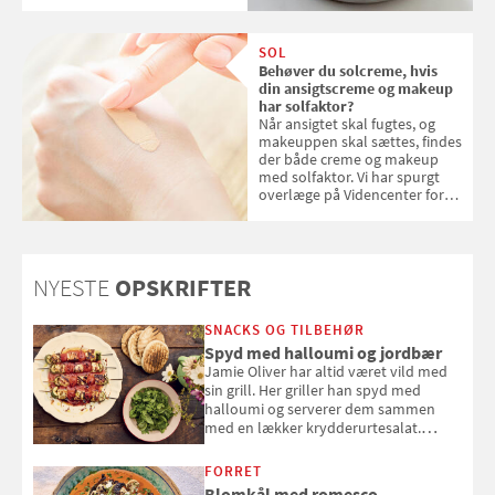
kokosris. Velbekomme!
SOL
Behøver du solcreme, hvis
din ansigtscreme og makeup
har solfaktor?
Når ansigtet skal fugtes, og
makeuppen skal sættes, findes
der både creme og makeup
med solfaktor. Vi har spurgt
overlæge på Videncenter for
Hudkræft, Stine Regin Wiegell,
om ansigtscreme og makeup
med SPF kan erstatte
solcreme, når man bevæger
NYESTE
OPSKRIFTER
sig ud i solen
SNACKS OG TILBEHØR
Spyd med halloumi og jordbær
Jamie Oliver har altid været vild med
sin grill. Her griller han spyd med
halloumi og serverer dem sammen
med en lækker krydderurtesalat.
Opskriften er fra “BBQ – Nem grill, stor
smag" af Jamie Oliver.
FORRET
Blomkål med romesco