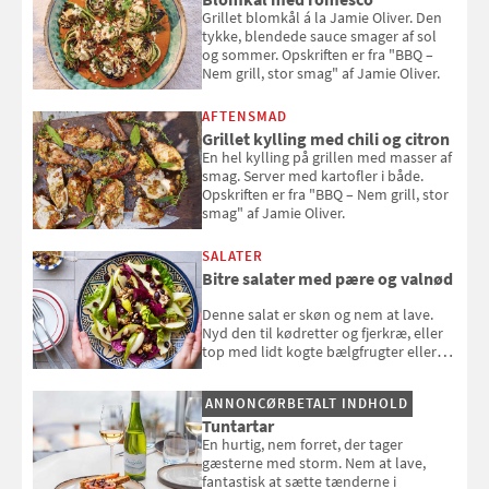
Grillet blomkål á la Jamie Oliver. Den
tykke, blendede sauce smager af sol
og sommer. Opskriften er fra "BBQ –
Nem grill, stor smag" af Jamie Oliver.
AFTENSMAD
Grillet kylling med chili og citron
En hel kylling på grillen med masser af
smag. Server med kartofler i både.
Opskriften er fra "BBQ – Nem grill, stor
smag" af Jamie Oliver.
SALATER
Bitre salater med pære og valnød
Denne salat er skøn og nem at lave.
Nyd den til kødretter og fjerkræ, eller
top med lidt kogte bælgfrugter eller
en rest kylling, og nyd den som et let,
selvstændigt måltid. Opskriften er fra
ANNONCØRBETALT INDHOLD
Louisa Lorangs kogebog "Salat".
Tuntartar
En hurtig, nem forret, der tager
gæsterne med storm. Nem at lave,
fantastisk at sætte tænderne i