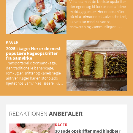
Vi har samlet de bedste opskrifter,
der egner sig til forkælelse af dine
middagsgæster. Her er opskrifter
på bl.a. ølmarineret kalveschnitzel,
kalvetatar med calvados,
snowcrab og kammuslinger i
brunet citronsmør og snacks til
baconelskere
KAGER
2025 i kage: Her er de mest
populære kageopskrifter
fra Samvirke
Transportabel citronsandkage,
den traditionelle banankage,
romkugler, snitter og kanelsnegle i
airfryer. Kager har en stor plads i
hjertet hos Samvirkes læsere. Kig
med og se alle favoritterne fra
2025
REDAKTIONEN
ANBEFALER
KAGER
30 søde opskrifter med hindbær