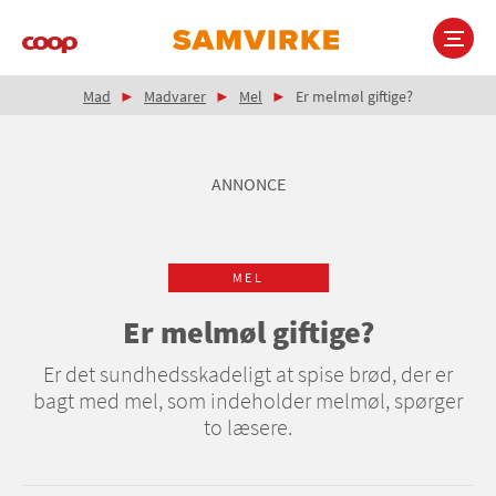
Gå
til
hovedindhold
Brødkrumme
Main
Mad
Madvarer
Mel
Er melmøl giftige?
navigation
ANNONCE
MEL
Er melmøl giftige?
Er det sundhedsskadeligt at spise brød, der er
bagt med mel, som indeholder melmøl, spørger
to læsere.