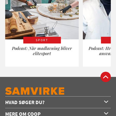
SPORT
Podcast: Når madlavning bliver
Podcast: Hvad
elitesport
ansvarli
HVAD SØGER DU?
Forside
MERE OM COOP