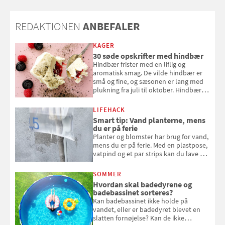
REDAKTIONEN
ANBEFALER
KAGER
30 søde opskrifter med hindbær
Hindbær frister med en liflig og
aromatisk smag. De vilde hindbær er
små og fine, og sæsonen er lang med
plukning fra juli til oktober. Hindbær
kan spises direkte fra busken, eller du
kan bruge dine hindbær i alt fra
LIFEHACK
bagværk og salater til is og syltning.
Smart tip: Vand planterne, mens
du er på ferie
Planter og blomster har brug for vand,
mens du er på ferie. Med en plastpose,
vatpind og et par strips kan du lave dit
eget vandingssystem, så du slipper for
at bede naboen om at vande eller
SOMMER
komme hjem til døde planter
Hvordan skal badedyrene og
badebassinet sorteres?
Kan badebassinet ikke holde på
vandet, eller er badedyret blevet en
slatten fornøjelse? Kan de ikke