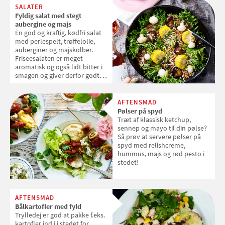
SALATER
Fyldig salat med stegt
aubergine og majs
En god og kraftig, kødfri salat
med perlespelt, trøffelolie,
auberginer og majskolber.
Friseesalaten er meget
aromatisk og også lidt bitter i
smagen og giver derfor godt
modspil til de stegte
auberginer og den kraftige
smag af spelt.
AFTENSMAD
Pølser på spyd
Træt af klassisk ketchup,
sennep og mayo til din pølse?
Så prøv at servere pølser på
spyd med relishcreme,
hummus, majs og rød pesto i
stedet!
AFTENSMAD
Bålkartofler med fyld
Trylledej er god at pakke f.eks.
kartofler ind i i stedet for