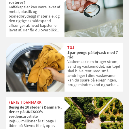
sorteres?
Kaffekapsler kan være lavet af
metal, plastik og
bionedbrydeligt materiale, og
den rigtige skraldespand
afhænger af, hvad kapslen er
lavet af. Her får du overblikket
over, hvordan kaffekapslerne
skal sorteres
TØJ
Spar penge på tøjvask med 7
råd
Vaskemaskinen bruger strøm,
vand og vaskemiddel, når tøjet
skal blive rent. Med små
ændringer i dine vaskevaner
kan du spare på elregningen,
bruge mindre vand og sæbe
og forlænge vaskemaskinens
levetid. Samvirke har samlet 7
enkle råd til at spare penge på
FERIE I DANMARK
tøjvasken
Besøg de 10 steder i Danmark,
der er på UNESCO’s
verdensarvsliste
Rejs 66 millioner år tilbage i
tiden på Stevns Klint, oplev