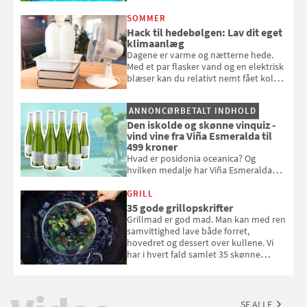
repareres, skal du være særligt
opmærksom, når du smider
SOMMER
badebassinet eller et badedyr ud
Hack til hedebølgen: Lav dit eget
klimaanlæg
Dagene er varme og nætterne hede.
Med et par flasker vand og en elektrisk
blæser kan du relativt nemt fået koldt
pust, når der er varmt ude og inde. Klik
og se, hvordan du gør
ANNONCØRBETALT INDHOLD
Den iskolde og skønne vinquiz -
vind vine fra Viña Esmeralda til
499 kroner
Hvad er posidonia oceanica? Og
hvilken medalje har Viña Esmeralda
White fået ved Mundus vini i 2026? Gæt
med i Samvirkes skønne vinquiz, hvor
GRILL
du kan vinde 6 flasker vin fra Viña
35 gode grillopskrifter
Esmeralda. Konkurrencen slutter 1.
Grillmad er god mad. Man kan med ren
september 2026.
samvittighed lave både forret,
hovedret og dessert over kullene. Vi
har i hvert fald samlet 35 skønne
forslag til en sommeraften i grillens
tegn.
SE ALLE