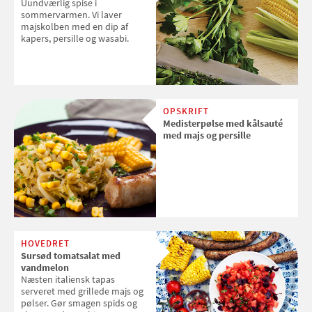
Uundværlig spise i
sommervarmen. Vi laver
majskolben med en dip af
kapers, persille og wasabi.
OPSKRIFT
Medisterpølse med kålsauté
med majs og persille
HOVEDRET
Sursød tomatsalat med
vandmelon
Næsten italiensk tapas
serveret med grillede majs og
pølser. Gør smagen spids og