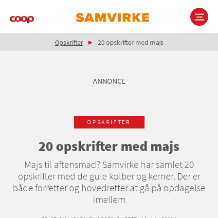
Gå
til
hovedindhold
Brødkrumme
Main
Opskrifter
20 opskrifter med majs
navigation
ANNONCE
OPSKRIFTER
20 opskrifter med majs
Majs til aftensmad? Samvirke har samlet 20
opskrifter med de gule kolber og kerner. Der er
både forretter og hovedretter at gå på opdagelse
imellem