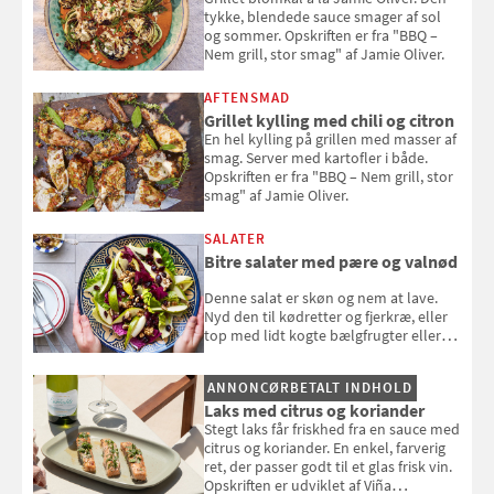
tykke, blendede sauce smager af sol
og sommer. Opskriften er fra "BBQ –
Nem grill, stor smag" af Jamie Oliver.
AFTENSMAD
Grillet kylling med chili og citron
En hel kylling på grillen med masser af
smag. Server med kartofler i både.
Opskriften er fra "BBQ – Nem grill, stor
smag" af Jamie Oliver.
SALATER
Bitre salater med pære og valnød
Denne salat er skøn og nem at lave.
Nyd den til kødretter og fjerkræ, eller
top med lidt kogte bælgfrugter eller
en rest kylling, og nyd den som et let,
selvstændigt måltid. Opskriften er fra
ANNONCØRBETALT INDHOLD
Louisa Lorangs kogebog "Salat".
Laks med citrus og koriander
Stegt laks får friskhed fra en sauce med
citrus og koriander. En enkel, farverig
ret, der passer godt til et glas frisk vin.
Opskriften er udviklet af Viña