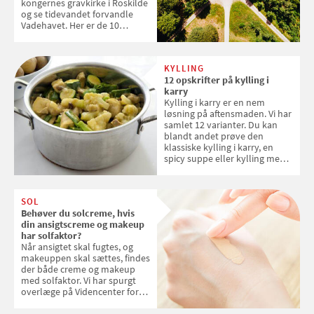
kongernes gravkirke i Roskilde
og se tidevandet forvandle
Vadehavet. Her er de 10
danske steder på UNESCO's
verdensarvsliste
KYLLING
12 opskrifter på kylling i
karry
Kylling i karry er en nem
løsning på aftensmaden. Vi har
samlet 12 varianter. Du kan
blandt andet prøve den
klassiske kylling i karry, en
spicy suppe eller kylling med
kokosris. Velbekomme!
SOL
Behøver du solcreme, hvis
din ansigtscreme og makeup
har solfaktor?
Når ansigtet skal fugtes, og
makeuppen skal sættes, findes
der både creme og makeup
med solfaktor. Vi har spurgt
overlæge på Videncenter for
Hudkræft, Stine Regin Wiegell,