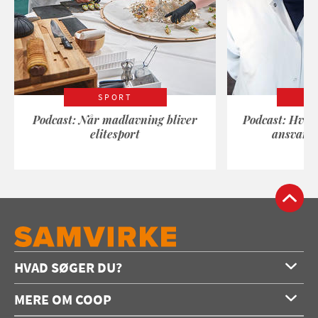
SPORT
Podcast: Når madlavning bliver
Podcast: Hvad
elitesport
ansvarli
HVAD SØGER DU?
Forside
MERE OM COOP
Opskrifter