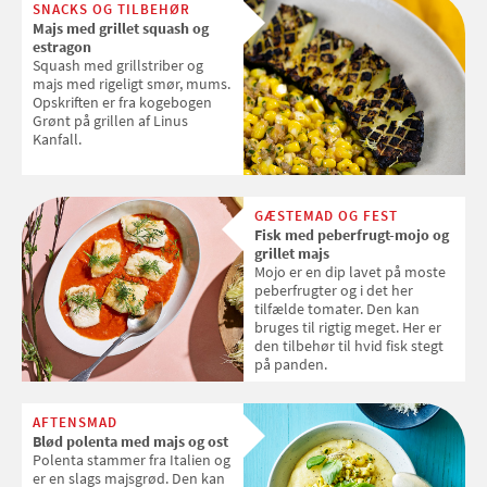
SNACKS OG TILBEHØR
Majs med grillet squash og
estragon
Squash med grillstriber og
majs med rigeligt smør, mums.
Opskriften er fra kogebogen
Grønt på grillen af Linus
Kanfall.
GÆSTEMAD OG FEST
Fisk med peberfrugt-mojo og
grillet majs
Mojo er en dip lavet på moste
peberfrugter og i det her
tilfælde tomater. Den kan
bruges til rigtig meget. Her er
den tilbehør til hvid fisk stegt
på panden.
AFTENSMAD
Blød polenta med majs og ost
Polenta stammer fra Italien og
er en slags majsgrød. Den kan