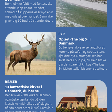
Bornholm er fyldt med fantastiske
strande. Hop en tur i vandet,
solbad på klipperne eller nyd en is
med udsigt over vandet. Samvirke
giver dig 10 bud på strande, du
kan besøge på Bornholm
DYR
Oplev »The big 5« i
Danmark
Du behøver ikke rejse langt for at
komme på safari og spotte store,
sjældne dyr. Naturstyrelsen har
givet deres bud på, hvilke danske
dyr der svarer til Afrikas »The big
5«. Listen tæller bisoner, spættede
sæler, vilde heste, krondyr og
havørne.
REJSER
13 fantastiske kirker i
Danmark, du bør se
Der er over 2000 kirker i Danmark,
og måske tænker du på den
klassiske hvidkalkede af slagsen,
når du hører ordet kirke? Samvirke
har udvalgt 13 fantastiske og