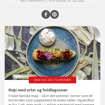
TEKST:
SAMVIRKE M.FL.
|
FOTO: DIVERSE
|
10. JULI 2026
|
SNACKS OG TILBEHØR
Majs med urter og hvidløgssmør
Friske danske majs – så er det sommer. Server som let
forret eller som supplement til andre retter. Opskriften
er fra ’Lidt, men godt – Lækker gæstemad med nemme