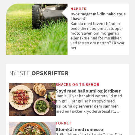
om ansigtscreme og makeup
med SPF kan erstatte
NABOER
solcreme, når man bevæger
Hvor meget må din nabo støje
sig ud i solen
i haven?
Kan du med loven i hånden
bede din nabo om at stoppe
motorsaven om morgenen
eller skrue ned for musikken
ved festen om natten? Få svar
her
NYESTE
OPSKRIFTER
SNACKS OG TILBEHØR
Spyd med halloumi og jordbær
Jamie Oliver har altid været vild med
sin grill. Her griller han spyd med
halloumi og serverer dem sammen
med en lækker krydderurtesalat.
Opskriften er fra “BBQ – Nem grill, stor
smag" af Jamie Oliver.
FORRET
Blomkål med romesco
Grillet blomkål á la Jamie Oliver. Den