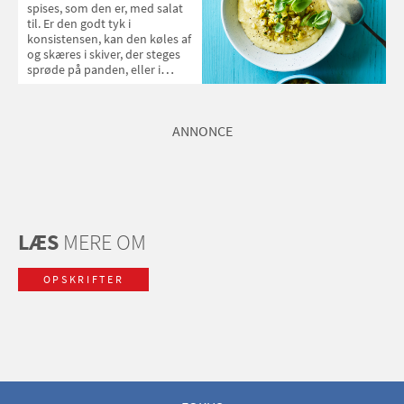
spises, som den er, med salat
til. Er den godt tyk i
konsistensen, kan den køles af
og skæres i skiver, der steges
sprøde på panden, eller i
fritter, der bages sprøde i
ovnen.
ANNONCE
LÆS
MERE OM
OPSKRIFTER