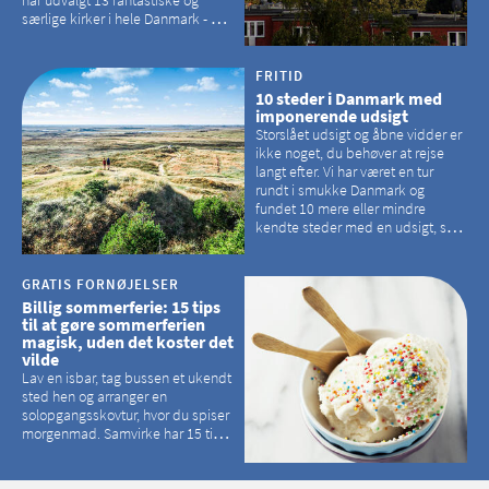
særlige kirker i hele Danmark - og
der er langt mellem den klassiske,
hvidkalkede kirke. Se et bud på,
hvilke kirker, der er en omvej værd
FRITID
10 steder i Danmark med
imponerende udsigt
Storslået udsigt og åbne vidder er
ikke noget, du behøver at rejse
langt efter. Vi har været en tur
rundt i smukke Danmark og
fundet 10 mere eller mindre
kendte steder med en udsigt, som
kan tage pusten fra de fleste
GRATIS FORNØJELSER
Billig sommerferie: 15 tips
til at gøre sommerferien
magisk, uden det koster det
vilde
Lav en isbar, tag bussen et ukendt
sted hen og arranger en
solopgangsskovtur, hvor du spiser
morgenmad. Samvirke har 15 tips
til, hvordan du kan have en
magisk ferie, uden at det koster
dig det vilde