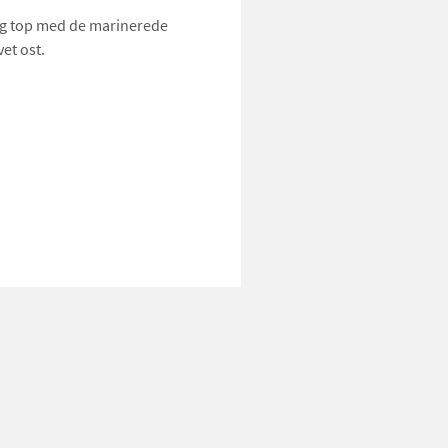
 og top med de marinerede
vet ost.