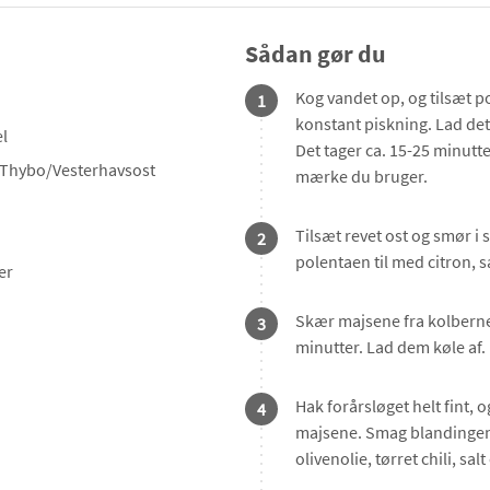
Sådan gør du
Kog vandet op, og tilsæt 
1
konstant piskning. Lad det 
l
Det tager ca. 15-25 minutte
r Thybo/Vesterhavsost
mærke du bruger.
Tilsæt revet ost og smør i
2
polentaen til med citron, s
er
Skær majsene fra kolberne, o
3
minutter. Lad dem køle af.
Hak forårsløget helt fint
4
majsene. Smag blandingen 
olivenolie, tørret chili, sal