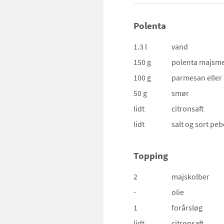
Polenta
1.3 l
vand
150 g
polenta
majsme
100 g
parmesan
elle
50 g
smør
lidt
citronsaft
lidt
salt og sort peb
Topping
2
majskolber
-
olie
1
forårsløg
lidt
citronsaft