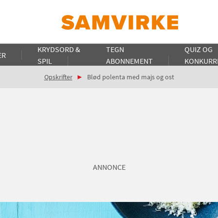
KRYDSORD &
TEGN
QUIZ OG
ER
SPIL
ABONNEMENT
KONKURR
Opskrifter
Blød polenta med majs og ost
ANNONCE