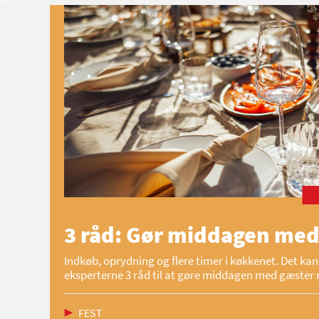
3 råd: Gør middagen med
Indkøb, oprydning og flere timer i køkkenet. Det kan 
eksperterne 3 råd til at gøre middagen med gæster 
FEST