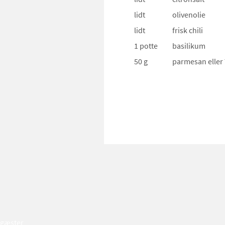
lidt
olivenolie
lidt
frisk chili
1 potte
basilikum
50 g
parmesan
elle
gæster