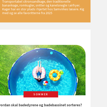
Transportabel citronsandkage, den traditionelle
banankage, romkugler, snitter og kanelsnegle i airfryer.
Kager har en stor plads i hjertet hos Samvirkes læsere. Kig
med og se alle favoritterne fra 2025
SOMMER
ordan skal badedyrene og badebassinet sorteres?