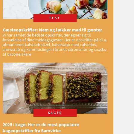
FEST
Gæsteopskrifter: Nem og lækker mad til gæster
Vi har samlet de bedste opskrifter, der egner sig til
forkælelse af dine middagsgæster. Her er opskrifter på bl.a.
ølmarineret kalveschnitzel, kalvetatar med calvados,
snowcrab og kammuslinger i brunet citronsmør og snacks
til baconelskere
KAGER
2025 i kage: Her er de mest populære
kageopskrifter fra Samvirke