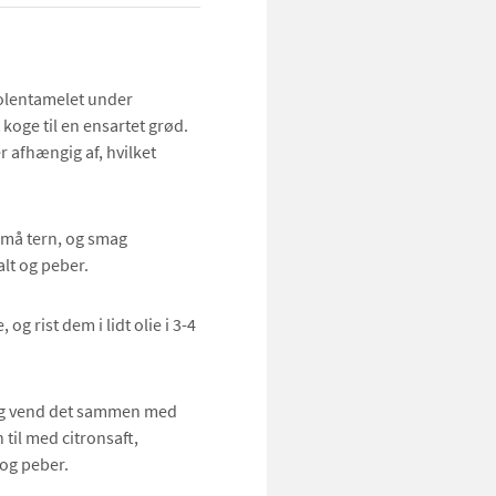
polentamelet under
koge til en ensartet grød.
r afhængig af, hvilket
 små tern, og smag
alt og peber.
g rist dem i lidt olie i 3-4
, og vend det sammen med
til med citronsaft,
t og peber.