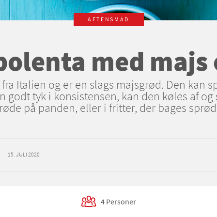
AFTENSMAD
polenta med majs 
ra Italien og er en slags majsgrød. Den kan s
en godt tyk i konsistensen, kan den køles af og 
røde på panden, eller i fritter, der bages sprød
15. JULI 2020
4 Personer