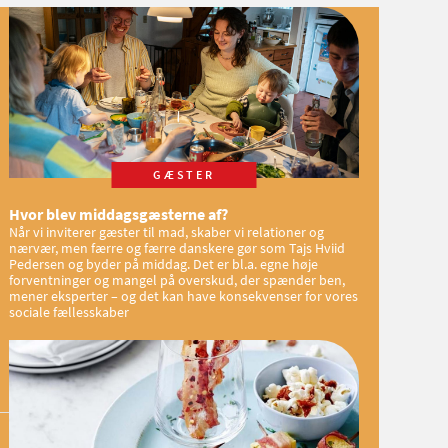
GÆSTER
Hvor blev middagsgæsterne af?
Når vi inviterer gæster til mad, skaber vi relationer og
nærvær, men færre og færre danskere gør som Tajs Hviid
Pedersen og byder på middag. Det er bl.a. egne høje
forventninger og mangel på overskud, der spænder ben,
mener eksperter – og det kan have konsekvenser for vores
sociale fællesskaber