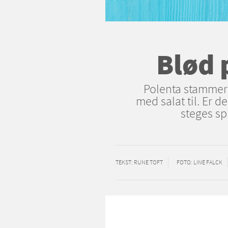
Blød 
Polenta stammer f
med salat til. Er d
steges sp
TEKST
: RUNE TOFT
FOTO
: LINE FALCK