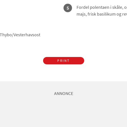
Fordel polentaen i skåle,
5
majs, frisk basilikum og re
r Thybo/Vesterhavsost
PRINT
ANNONCE