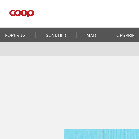
Gå
til
hovedindhold
Main
FORBRUG
SUNDHED
MAD
OPSKRIFT
navigation
Brødkrumme