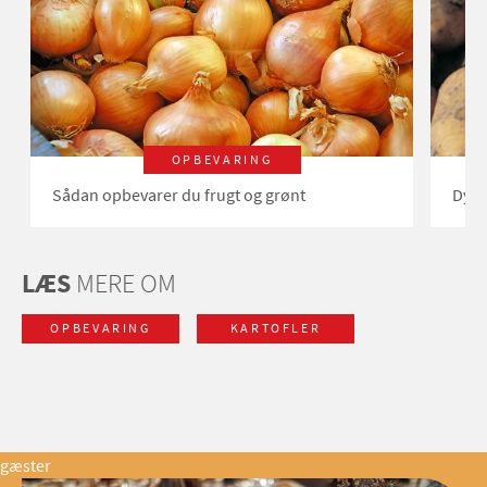
OPBEVARING
Sådan opbevarer du frugt og grønt
Dyrk
LÆS
MERE OM
OPBEVARING
KARTOFLER
gæster