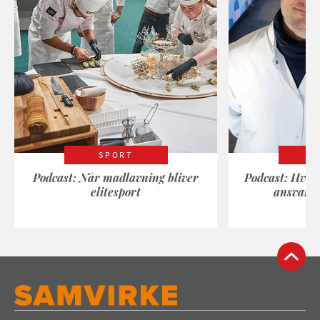
SPORT
Podcast: Når madlavning bliver
Podcast: Hvad
elitesport
ansvarli