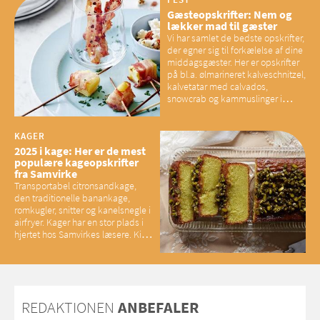
sociale fællesskaber
Gæsteopskrifter: Nem og
lækker mad til gæster
Vi har samlet de bedste opskrifter,
der egner sig til forkælelse af dine
middagsgæster. Her er opskrifter
på bl.a. ølmarineret kalveschnitzel,
kalvetatar med calvados,
snowcrab og kammuslinger i
brunet citronsmør og snacks til
baconelskere
KAGER
2025 i kage: Her er de mest
populære kageopskrifter
fra Samvirke
Transportabel citronsandkage,
den traditionelle banankage,
romkugler, snitter og kanelsnegle i
airfryer. Kager har en stor plads i
hjertet hos Samvirkes læsere. Kig
med og se alle favoritterne fra
2025
REDAKTIONEN
ANBEFALER