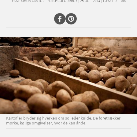
TEKST:
SIMON CANTOR
|
FOTO: COLOURBOX
|
25. JULI 2014
|
LÆSETID:
1
MIN.
Kartofler bryder sig hverken om sol eller kulde. De foretrækker
mørke, kølige omgivelser, hvor de kan ånde.