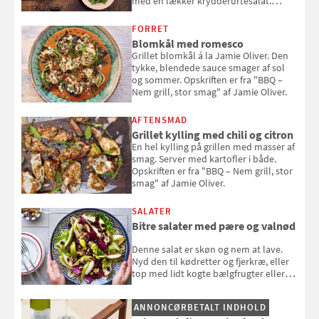
med en lækker krydderurtesalat.
Opskriften er fra “BBQ – Nem grill, stor
smag" af Jamie Oliver.
FORRET
Blomkål med romesco
Grillet blomkål á la Jamie Oliver. Den
tykke, blendede sauce smager af sol
og sommer. Opskriften er fra "BBQ –
Nem grill, stor smag" af Jamie Oliver.
AFTENSMAD
Grillet kylling med chili og citron
En hel kylling på grillen med masser af
smag. Server med kartofler i både.
Opskriften er fra "BBQ – Nem grill, stor
smag" af Jamie Oliver.
SALATER
Bitre salater med pære og valnød
Denne salat er skøn og nem at lave.
Nyd den til kødretter og fjerkræ, eller
top med lidt kogte bælgfrugter eller
en rest kylling, og nyd den som et let,
selvstændigt måltid. Opskriften er fra
ANNONCØRBETALT INDHOLD
Louisa Lorangs kogebog "Salat".