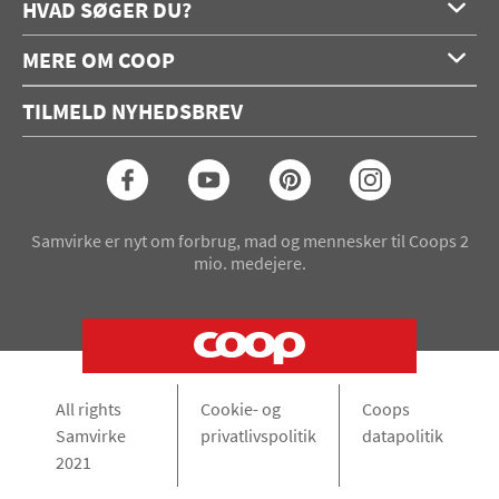
HVAD SØGER DU?
Forside
MERE OM COOP
Opskrifter
Om os
Konkurrencer
TILMELD NYHEDSBREV
Annoncering
Podcast
Coop.dk
Video
Coop medlem
Arkiv
Seneste Samvirke-magasin
Samvirke er nyt om forbrug, mad og mennesker til Coops 2
mio. medejere.
All rights
Cookie- og
Coops
Samvirke
privatlivspolitik
datapolitik
2021