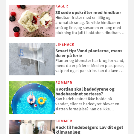
KAGER
30 søde opskrifter med hindbær
Hindbær frister med en liflig og
aromatisk smag. De vilde hindbær er
små og fine, og sæsonen er lang med
plukning fra juli til oktober. Hindbær
kan spises direkte fra busken, eller du
kan bruge dine hindbær i alt fra
LIFEHACK
bagværk og salater til is og syltning.
Smart tip: Vand planterne, mens
du er på ferie
Planter og blomster har brug for vand,
mens du er på ferie. Med en plastpose,
vatpind og et par strips kan du lave dit
eget vandingssystem, så du slipper for
at bede naboen om at vande eller
SOMMER
komme hjem til døde planter
Hvordan skal badedyrene og
badebassinet sorteres?
Kan badebassinet ikke holde på
vandet, eller er badedyret blevet en
slatten fornøjelse? Kan de ikke
repareres, skal du være særligt
opmærksom, når du smider
SOMMER
badebassinet eller et badedyr ud
Hack til hedebølgen: Lav dit eget
klimaanlæg