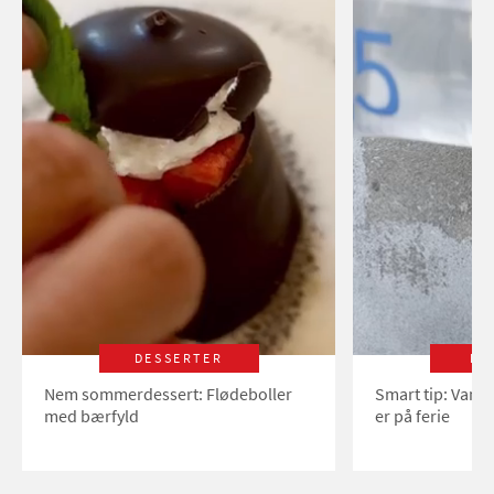
DESSERTER
LI
Nem sommerdessert: Flødeboller
Smart tip: Vand
med bærfyld
er på ferie