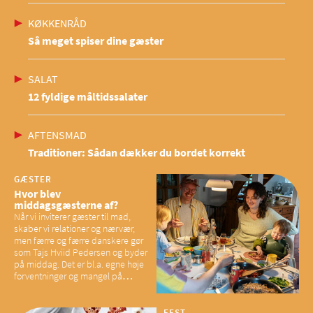
KØKKENRÅD
Så meget spiser dine gæster
SALAT
12 fyldige måltidssalater
AFTENSMAD
Traditioner: Sådan dækker du bordet korrekt
GÆSTER
Hvor blev
middagsgæsterne af?
Når vi inviterer gæster til mad,
skaber vi relationer og nærvær,
men færre og færre danskere gør
som Tajs Hviid Pedersen og byder
på middag. Det er bl.a. egne høje
forventninger og mangel på
overskud, der spænder ben,
mener eksperter – og det kan
have konsekvenser for vores
FEST