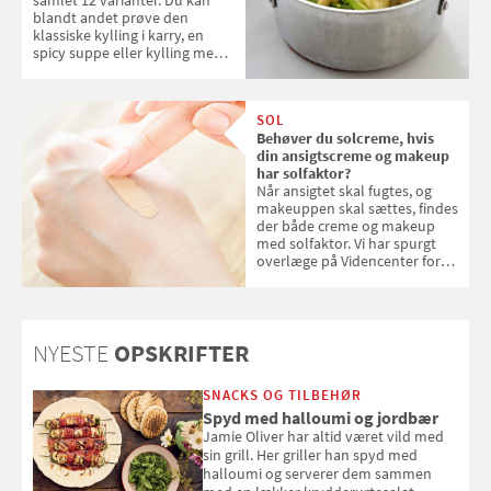
samlet 12 varianter. Du kan
blandt andet prøve den
klassiske kylling i karry, en
spicy suppe eller kylling med
kokosris. Velbekomme!
SOL
Behøver du solcreme, hvis
din ansigtscreme og makeup
har solfaktor?
Når ansigtet skal fugtes, og
makeuppen skal sættes, findes
der både creme og makeup
med solfaktor. Vi har spurgt
overlæge på Videncenter for
Hudkræft, Stine Regin Wiegell,
om ansigtscreme og makeup
med SPF kan erstatte
solcreme, når man bevæger
NYESTE
OPSKRIFTER
sig ud i solen
SNACKS OG TILBEHØR
Spyd med halloumi og jordbær
Jamie Oliver har altid været vild med
sin grill. Her griller han spyd med
halloumi og serverer dem sammen