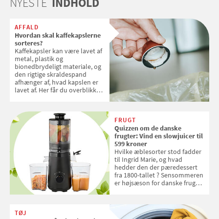
NYESTE
INDHOLD
AFFALD
Hvordan skal kaffekapslerne
sorteres?
Kaffekapsler kan være lavet af
metal, plastik og
bionedbrydeligt materiale, og
den rigtige skraldespand
afhænger af, hvad kapslen er
lavet af. Her får du overblikket
over, hvordan kaffekapslerne
skal sorteres
FRUGT
Quizzen om de danske
frugter: Vind en slowjuicer til
599 kroner
Hvilke æblesorter stod fadder
til Ingrid Marie, og hvad
hedder den der pæredessert
fra 1800-tallet ? Sensommeren
er højsæson for danske fruger,
og lige nu kan du stemme om
dine danske og lokale
favoritter. Det fejrer Samvirke
TØJ
med en quiz om alt det danske