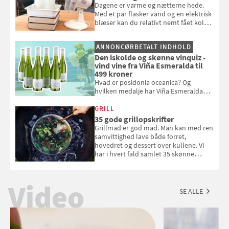
Dagene er varme og nætterne hede.
Med et par flasker vand og en elektrisk
blæser kan du relativt nemt fået koldt
pust, når der er varmt ude og inde. Klik
og se, hvordan du gør
ANNONCØRBETALT INDHOLD
Den iskolde og skønne vinquiz -
vind vine fra Viña Esmeralda til
499 kroner
Hvad er posidonia oceanica? Og
hvilken medalje har Viña Esmeralda
White fået ved Mundus vini i 2026? Gæt
med i Samvirkes skønne vinquiz, hvor
GRILL
du kan vinde 6 flasker vin fra Viña
35 gode grillopskrifter
Esmeralda. Konkurrencen slutter 1.
Grillmad er god mad. Man kan med ren
september 2026.
samvittighed lave både forret,
hovedret og dessert over kullene. Vi
har i hvert fald samlet 35 skønne
forslag til en sommeraften i grillens
tegn.
Video
SE ALLE