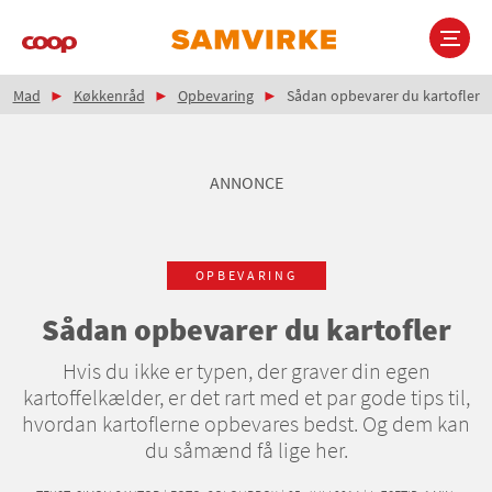
Gå
til
hovedindhold
Brødkrumme
Main
Mad
Køkkenråd
Opbevaring
Sådan opbevarer du kartofler
navigation
ANNONCE
OPBEVARING
Sådan opbevarer du kartofler
Hvis du ikke er typen, der graver din egen
kartoffelkælder, er det rart med et par gode tips til,
hvordan kartoflerne opbevares bedst. Og dem kan
du såmænd få lige her.