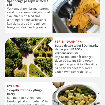
Spar penge på tøjvask med 7
frugt, vi elsker. Konkurrencen
råd
slutter fredag d. 18. september
Vaskemaskinen bruger strøm,
2026
vand og vaskemiddel, når tøjet
skal blive rent. Med små
ændringer i dine vaskevaner
kan du spare på elregningen,
bruge mindre vand og sæbe
og forlænge vaskemaskinens
levetid. Samvirke har samlet 7
enkle råd til at spare penge på
FERIE I DANMARK
tøjvasken
Besøg de 10 steder i Danmark,
der er på UNESCO’s
verdensarvsliste
Rejs 66 millioner år tilbage i
tiden på Stevns Klint, oplev
kongernes gravkirke i Roskilde
og se tidevandet forvandle
Vadehavet. Her er de 10
danske steder på UNESCO's
verdensarvsliste
KYLLING
12 opskrifter på kylling i
karry
Kylling i karry er en nem
løsning på aftensmaden. Vi har