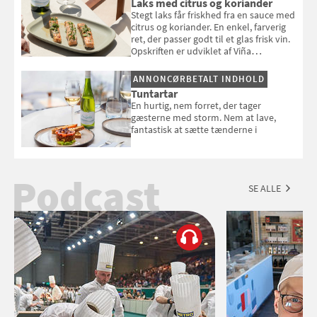
Laks med citrus og koriander
Stegt laks får friskhed fra en sauce med
citrus og koriander. En enkel, farverig
ret, der passer godt til et glas frisk vin.
Opskriften er udviklet af Viña
Esmeralda.
ANNONCØRBETALT INDHOLD
Tuntartar
En hurtig, nem forret, der tager
gæsterne med storm. Nem at lave,
fantastisk at sætte tænderne i
Podcast
SE ALLE