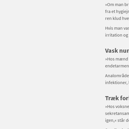
»Om man brug
fra et hygie
ren klud hve
Hvis man vas
irritation og
Vask num
»Hos mænd v
endetarmen),
Analområdet 
infektioner,
Træk for
»Hos voksne
sekretansaml
igen,« står 