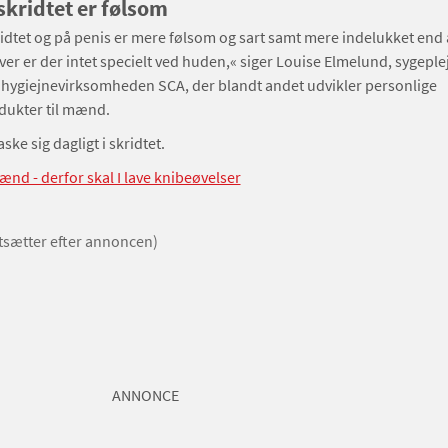
skridtet er følsom
idtet og på penis er mere følsom og sart samt mere indelukket end
r er der intet specielt ved huden,« siger Louise Elmelund, sygeple
 hygiejnevirksomheden SCA, der blandt andet udvikler personlige
dukter til mænd.
ke sig dagligt i skridtet.
nd - derfor skal I lave knibeøvelser
rtsætter efter annoncen)
ANNONCE