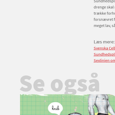
Sundhedsplej
drenge skal 
trække forh
forsnævret f
meget lav, s
Læs mere:
Svenska Cel
Sundhedsple
Sexlinien om
Se også