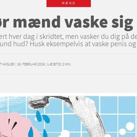
MÆND
r mænd vaske sig i
ert hver dag i skridtet, men vasker du dig på 
sund hud? Husk eksempelvis at vaske penis o
TT AMSLER
|
16. FEBRUAR 2016
|
LÆSETID:
2
MIN.