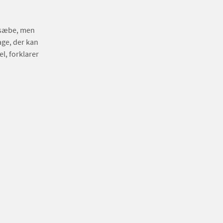
e sæbe, men
age, der kan
l, forklarer