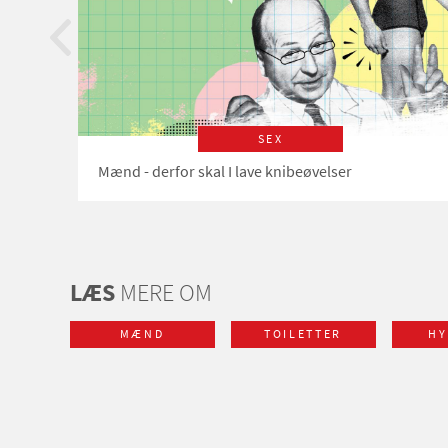
SEX
Mænd - derfor skal I lave knibeøvelser
LÆS
MERE OM
MÆND
TOILETTER
HY