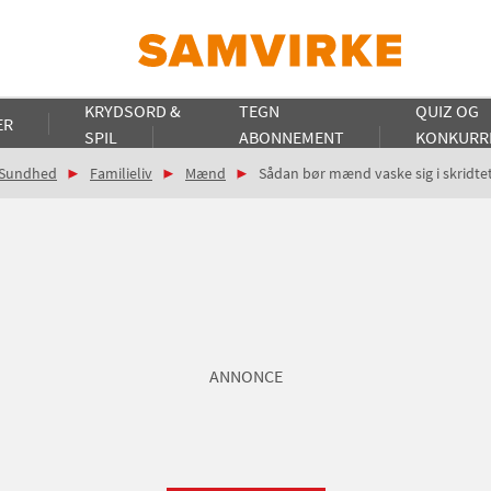
KRYDSORD &
TEGN
QUIZ OG
ER
SPIL
ABONNEMENT
KONKURR
Sundhed
Familieliv
Mænd
Sådan bør mænd vaske sig i skridte
ANNONCE