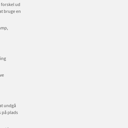
 forskel ud
at bruge en
vamp,
ing
ive
at undgå
s på plads