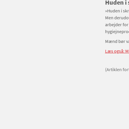
Huden i 
»Huden i skr
Men derudove
arbejder for
hygiejnepro
Mænd bør vas
Læs også: Mæ
(Artiklen fo