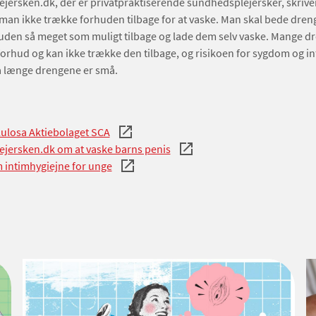
ersken.dk, der er privatpraktiserende sundhedsplejersker, skriver
man ikke trække forhuden tilbage for at vaske. Man skal bede dren
uden så meget som muligt tilbage og lade dem selv vaske. Mange d
orhud og kan ikke trække den tilbage, og risikoen for sygdom og in
å længe drengene er små.
lulosa Aktiebolaget SCA
jersken.dk om at vaske barns penis
 intimhygiejne for unge