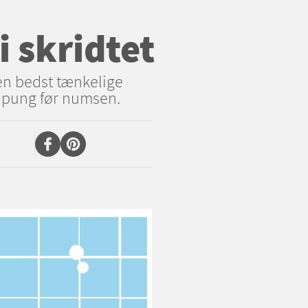
 skridtet
den bedst tænkelige
g pung før numsen.