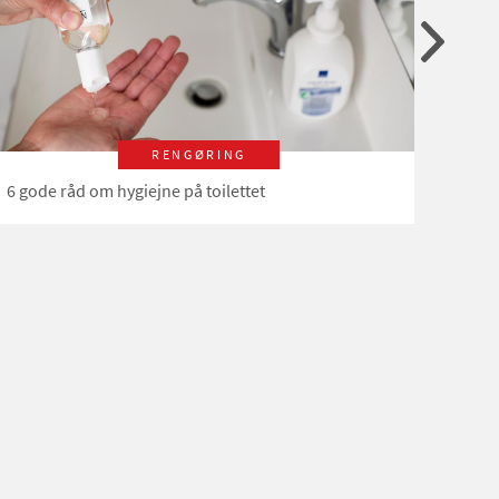
RENGØRING
6 gode råd om hygiejne på toilettet
5 tin