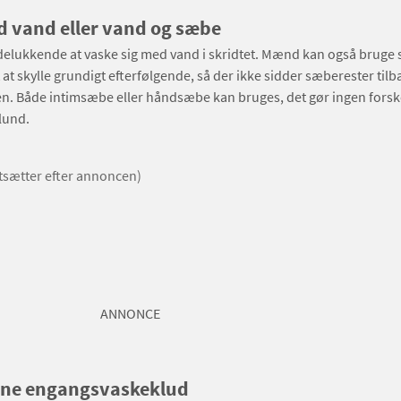
 vand eller vand og sæbe
udelukkende at vaske sig med vand i skridtet. Mænd kan også brug
t at skylle grundigt efterfølgende, så der ikke sidder sæberester tilb
. Både intimsæbe eller håndsæbe kan bruges, det gør ingen forske
lund.
rtsætter efter annoncen)
ANNONCE
rne engangsvaskeklud