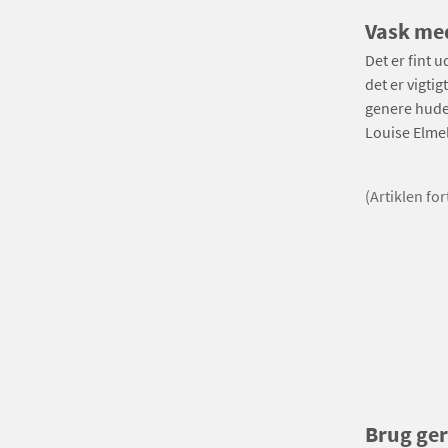
Vask med
Det er fint 
det er vigtig
genere huden
Louise Elme
(Artiklen fo
Brug ge