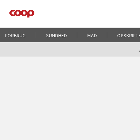
Gå
til
hovedindhold
Main
FORBRUG
SUNDHED
MAD
OPSKRIFT
navigation
Brødkrumme