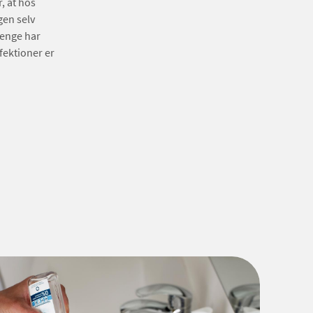
, at hos
gen selv
renge har
fektioner er