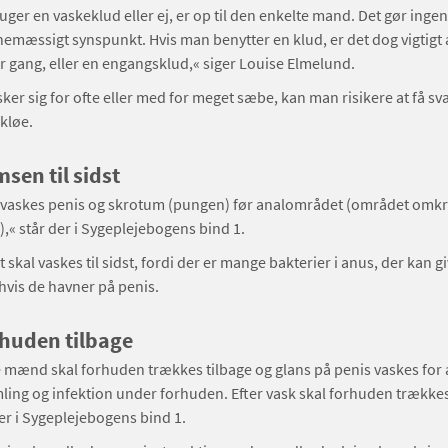
er en vaskeklud eller ej, er op til den enkelte mand. Det gør ingen
jnemæssigt synspunkt. Hvis man benytter en klud, er det dog vigtigt 
r gang, eller en engangsklud,« siger Louise Elmelund.
ker sig for ofte eller med for meget sæbe, kan man risikere at få s
 kløe.
sen til sidst
askes penis og skrotum (pungen) før analområdet (området omkr
« står der i Sygeplejebogens bind 1.
skal vaskes til sidst, fordi der er mange bakterier i anus, der kan g
 hvis de havner på penis.
huden tilbage
 mænd skal forhuden trækkes tilbage og glans på penis vaskes for 
ing og infektion under forhuden. Efter vask skal forhuden trække
der i Sygeplejebogens bind 1.