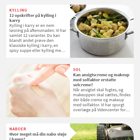
verdensarvsliste
KYLLING
12 opskrifter på kylling i
karry
Kylling i karry er en nem
løsning på aftensmaden. Vi har
samlet 12 varianter. Du kan
blandt andet prøve den
klassiske kylling i karry, en
spicy suppe eller kylling med
kokosris. Velbekomme!
SOL
Kan ansigtscreme og makeup
med solfaktor erstatte
solcreme?
Når ansigtet skal fugtes, og
makeuppen skal sættes, findes
der både creme og makeup
med solfaktor. Vi har spurgt
overlæge på Videncenter for
Hudkræft, Stine Regin Wiegell,
om ansigtscreme og makeup
med SPF kan erstatte
NABOER
solcreme, når man bevæger
Hvor meget må din nabo støje
sig ud i solen
i haven?