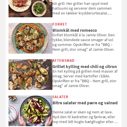
sin grill. Her griller han spyd med
halloumi og serverer dem sammen
med en lækker krydderurtesalat.
Opskriften er fra “BBQ – Nem grill, stor
smag" af Jamie Oliver.
FORRET
Blomkål med romesco
Grillet blomkål á la Jamie Oliver. Den
tykke, blendede sauce smager af sol
og sommer. Opskriften er fra "BBQ –
Nem grill, stor smag" af Jamie Oliver.
AFTENSMAD
Grillet kylling med chili og citron
En hel kylling på grillen med masser af
smag. Server med kartofler i både.
Opskriften er fra "BBQ – Nem grill, stor
smag" af Jamie Oliver.
SALATER
Bitre salater med pære og valnød
Denne salat er skøn og nem at lave.
Nyd den til kødretter og fjerkræ, eller
top med lidt kogte bælgfrugter eller
en rest kylling, og nyd den som et let,