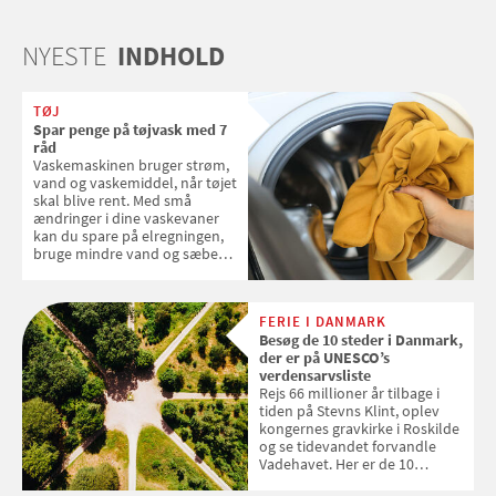
NYESTE
INDHOLD
TØJ
Spar penge på tøjvask med 7
råd
Vaskemaskinen bruger strøm,
vand og vaskemiddel, når tøjet
skal blive rent. Med små
ændringer i dine vaskevaner
kan du spare på elregningen,
bruge mindre vand og sæbe
og forlænge vaskemaskinens
levetid. Samvirke har samlet 7
enkle råd til at spare penge på
FERIE I DANMARK
tøjvasken
Besøg de 10 steder i Danmark,
der er på UNESCO’s
verdensarvsliste
Rejs 66 millioner år tilbage i
tiden på Stevns Klint, oplev
kongernes gravkirke i Roskilde
og se tidevandet forvandle
Vadehavet. Her er de 10
danske steder på UNESCO's