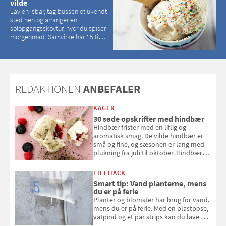
vilde
Lav en isbar, tag bussen et ukendt
sted hen og arranger en
solopgangsskovtur, hvor du spiser
morgenmad. Samvirke har 15 tips
til, hvordan du kan have en
magisk ferie, uden at det koster
dig det vilde
REDAKTIONEN
ANBEFALER
KAGER
30 søde opskrifter med hindbær
Hindbær frister med en liflig og
aromatisk smag. De vilde hindbær er
små og fine, og sæsonen er lang med
plukning fra juli til oktober. Hindbær
kan spises direkte fra busken, eller du
kan bruge dine hindbær i alt fra
LIFEHACK
bagværk og salater til is og syltning.
Smart tip: Vand planterne, mens
du er på ferie
Planter og blomster har brug for vand,
mens du er på ferie. Med en plastpose,
vatpind og et par strips kan du lave dit
eget vandingssystem, så du slipper for