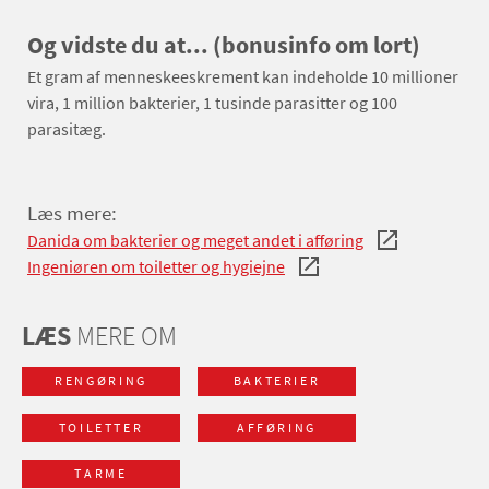
Og vidste du at... (bonusinfo om lort)
Et gram af menneskeeskrement kan indeholde 10 millioner
vira, 1 million bakterier, 1 tusinde parasitter og 100
parasitæg.
Læs mere:
Danida om bakterier og meget andet i afføring
Ingeniøren om toiletter og hygiejne
LÆS
MERE OM
RENGØRING
BAKTERIER
TOILETTER
AFFØRING
TARME