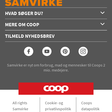
HVAD SØGER DU?
Forside
MERE OM COOP
Opskrifter
Om os
Konkurrencer
TILMELD NYHEDSBREV
Annoncering
Podcast
Coop.dk
Video
Coop medlem
Arkiv
Seneste Samvirke-magasin
Samvirke er nyt om forbrug, mad og mennesker til Coops 2
mio. medejere.
All rights
Cookie- og
Coops
Samvirke
privatlivspolitik
datapolitik