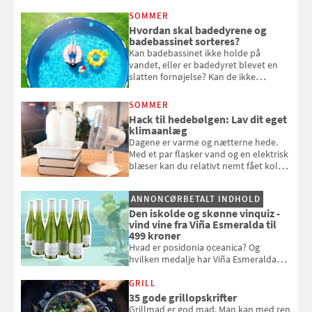
at bede naboen om at vande eller
SOMMER
komme hjem til døde planter
Hvordan skal badedyrene og
badebassinet sorteres?
Kan badebassinet ikke holde på
vandet, eller er badedyret blevet en
slatten fornøjelse? Kan de ikke
repareres, skal du være særligt
opmærksom, når du smider
SOMMER
badebassinet eller et badedyr ud
Hack til hedebølgen: Lav dit eget
klimaanlæg
Dagene er varme og nætterne hede.
Med et par flasker vand og en elektrisk
blæser kan du relativt nemt fået koldt
pust, når der er varmt ude og inde. Klik
og se, hvordan du gør
ANNONCØRBETALT INDHOLD
Den iskolde og skønne vinquiz -
vind vine fra Viña Esmeralda til
499 kroner
Hvad er posidonia oceanica? Og
hvilken medalje har Viña Esmeralda
White fået ved Mundus vini i 2026? Gæt
med i Samvirkes skønne vinquiz, hvor
GRILL
du kan vinde 6 flasker vin fra Viña
35 gode grillopskrifter
Esmeralda. Konkurrencen slutter 1.
Grillmad er god mad. Man kan med ren