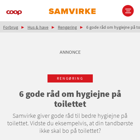
Gå
til
hovedindhold
Brødkrumme
Main
Forbrug
Hus & have
Rengøring
6 gode råd om hygiejne på to
navigation
ANNONCE
RENGØRING
6 gode råd om hygiejne på
toilettet
Samvirke giver gode råd til bedre hygiejne på
toilettet. Vidste du eksempelvis, at din tandbørste
ikke skal bo på toilettet?