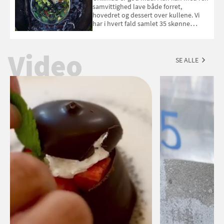
september 2026.
samvittighed lave både forret,
hovedret og dessert over kullene. Vi
har i hvert fald samlet 35 skønne
forslag til en sommeraften i grillens
tegn.
Video
SE ALLE