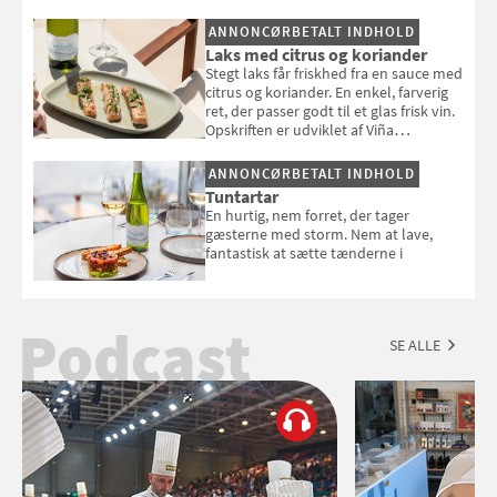
selvstændigt måltid. Opskriften er fra
ANNONCØRBETALT INDHOLD
Louisa Lorangs kogebog "Salat".
Laks med citrus og koriander
Stegt laks får friskhed fra en sauce med
citrus og koriander. En enkel, farverig
ret, der passer godt til et glas frisk vin.
Opskriften er udviklet af Viña
Esmeralda.
ANNONCØRBETALT INDHOLD
Tuntartar
En hurtig, nem forret, der tager
gæsterne med storm. Nem at lave,
fantastisk at sætte tænderne i
Podcast
SE ALLE