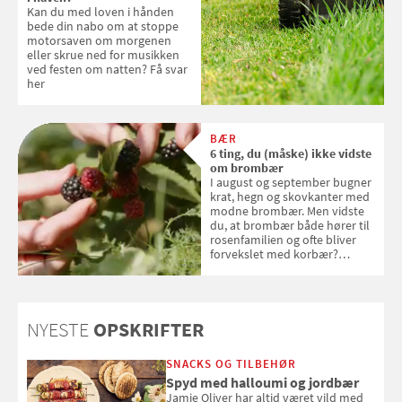
Kan du med loven i hånden
bede din nabo om at stoppe
motorsaven om morgenen
eller skrue ned for musikken
ved festen om natten? Få svar
her
BÆR
6 ting, du (måske) ikke vidste
om brombær
I august og september bugner
krat, hegn og skovkanter med
modne brombær. Men vidste
du, at brombær både hører til
rosenfamilien og ofte bliver
forvekslet med korbær?
Samvirke har samlet seks ting,
du (måske) ikke vidste om
brombær
NYESTE
OPSKRIFTER
SNACKS OG TILBEHØR
Spyd med halloumi og jordbær
Jamie Oliver har altid været vild med