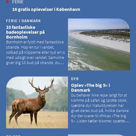
FERIE
16 gratis oplevelser i København
FERIE I DANMARK
10 fantastiske
badeoplevelser på
Bornholm
Bornholm er fyldt med fantastiske
strande. Hop en tur i vandet,
solbad på klipperne eller nyd en is
med udsigt over vandet. Samvirke
giver dig 10 bud på strande, du
kan besøge på Bornholm
DYR
Oplev »The big 5« i
Danmark
Du behøver ikke rejse langt for at
komme på safari og spotte store,
sjældne dyr. Naturstyrelsen har
givet deres bud på, hvilke danske
dyr der svarer til Afrikas »The big
5«. Listen tæller bisoner, spættede
sæler, vilde heste, krondyr og
havørne.