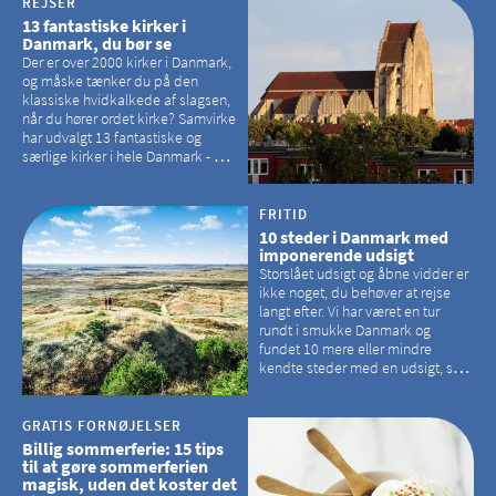
REJSER
13 fantastiske kirker i
Danmark, du bør se
Der er over 2000 kirker i Danmark,
og måske tænker du på den
klassiske hvidkalkede af slagsen,
når du hører ordet kirke? Samvirke
har udvalgt 13 fantastiske og
særlige kirker i hele Danmark - og
der er langt mellem den klassiske,
hvidkalkede kirke. Se et bud på,
hvilke kirker, der er en omvej værd
FRITID
10 steder i Danmark med
imponerende udsigt
Storslået udsigt og åbne vidder er
ikke noget, du behøver at rejse
langt efter. Vi har været en tur
rundt i smukke Danmark og
fundet 10 mere eller mindre
kendte steder med en udsigt, som
kan tage pusten fra de fleste
GRATIS FORNØJELSER
Billig sommerferie: 15 tips
til at gøre sommerferien
magisk, uden det koster det