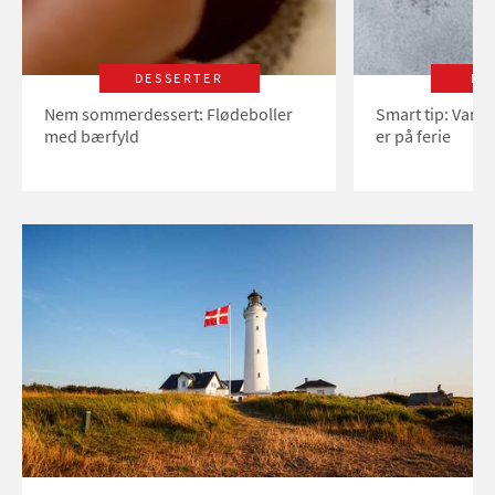
DESSERTER
LI
Nem sommerdessert: Flødeboller
Smart tip: Vand
med bærfyld
er på ferie