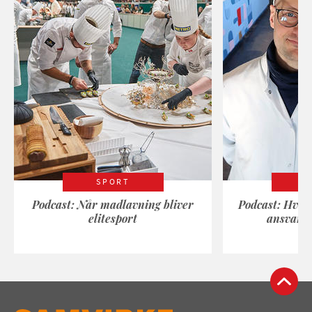
SPORT
Podcast: Når madlavning bliver
Podcast: Hvad
elitesport
ansvarli