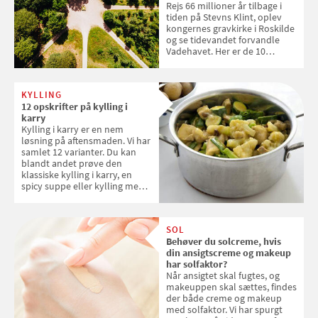
Rejs 66 millioner år tilbage i
tiden på Stevns Klint, oplev
kongernes gravkirke i Roskilde
og se tidevandet forvandle
Vadehavet. Her er de 10
danske steder på UNESCO's
verdensarvsliste
KYLLING
12 opskrifter på kylling i
karry
Kylling i karry er en nem
løsning på aftensmaden. Vi har
samlet 12 varianter. Du kan
blandt andet prøve den
klassiske kylling i karry, en
spicy suppe eller kylling med
kokosris. Velbekomme!
SOL
Behøver du solcreme, hvis
din ansigtscreme og makeup
har solfaktor?
Når ansigtet skal fugtes, og
makeuppen skal sættes, findes
der både creme og makeup
med solfaktor. Vi har spurgt