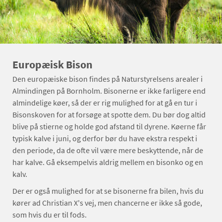
Europæisk Bison
Den europæiske bison findes på Naturstyrelsens arealer i
Almindingen på Bornholm. Bisonerne er ikke farligere end
almindelige køer, så der er rig mulighed for at gå en tur i
Bisonskoven for at forsøge at spotte dem. Du bør dog altid
blive på stierne og holde god afstand til dyrene. Køerne får
typisk kalve i juni, og derfor bør du have ekstra respekt i
den periode, da de ofte vil være mere beskyttende, når de
har kalve. Gå eksempelvis aldrig mellem en bisonko og en
kalv.
Der er også mulighed for at se bisonerne fra bilen, hvis du
kører ad Christian X's vej, men chancerne er ikke så gode,
som hvis du er til fods.