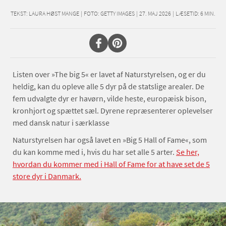
TEKST:
LAURA HØST MANGE
|
FOTO: GETTY IMAGES
|
27. MAJ 2026
|
LÆSETID:
6
MIN.
Listen over »The big 5« er lavet af Naturstyrelsen, og er du
heldig, kan du opleve alle 5 dyr på de statslige arealer. De
fem udvalgte dyr er havørn, vilde heste, europæisk bison,
kronhjort og spættet sæl. Dyrene repræsenterer oplevelser
med dansk natur i særklasse
Naturstyrelsen har også lavet en »Big 5 Hall of Fame«, som
du kan komme med i, hvis du har set alle 5 arter.
Se her,
hvordan du kommer med i Hall of Fame for at have set de 5
store dyr i Danmark.