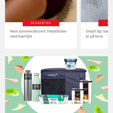
DESSERTER
LI
Nem sommerdessert: Flødeboller
Smart tip: Vand
med bærfyld
er på ferie