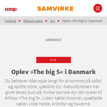
Gå
til
hovedindhold
Brødkrumme
Main
Forbrug
Klima & natur
Dyr
Oplev »The big 5« i Danmark
navigation
ANNONCE
DYR
Oplev »The big 5« i Danmark
Du behøver ikke rejse langt for at komme på safari
og spotte store, sjældne dyr. Naturstyrelsen har
givet deres bud på, hvilke danske dyr der svarer til
Afrikas »The big 5«. Listen tæller bisoner, spættede
sæler, vilde heste, krondyr og havørne.