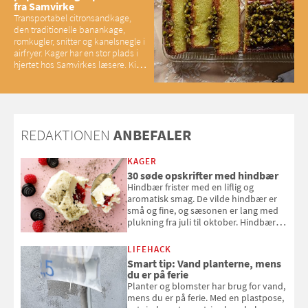
fra Samvirke
Transportabel citronsandkage,
den traditionelle banankage,
romkugler, snitter og kanelsnegle i
airfryer. Kager har en stor plads i
hjertet hos Samvirkes læsere. Kig
med og se alle favoritterne fra
2025
REDAKTIONEN
ANBEFALER
KAGER
30 søde opskrifter med hindbær
Hindbær frister med en liflig og
aromatisk smag. De vilde hindbær er
små og fine, og sæsonen er lang med
plukning fra juli til oktober. Hindbær
kan spises direkte fra busken, eller du
kan bruge dine hindbær i alt fra
LIFEHACK
bagværk og salater til is og syltning.
Smart tip: Vand planterne, mens
du er på ferie
Planter og blomster har brug for vand,
mens du er på ferie. Med en plastpose,