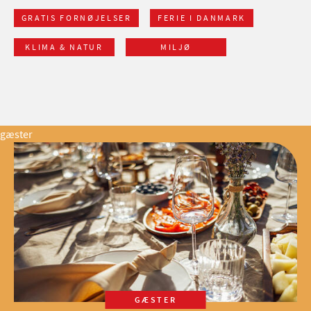
GRATIS FORNØJELSER
FERIE I DANMARK
KLIMA & NATUR
MILJØ
gæster
GÆSTER