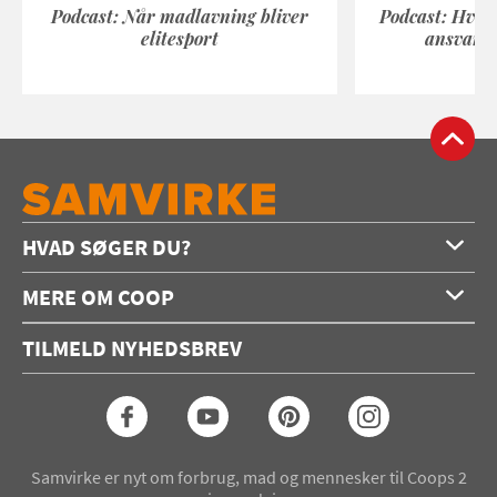
Podcast: Når madlavning bliver
Podcast: Hvad
elitesport
ansvarli
HVAD SØGER DU?
Forside
MERE OM COOP
Opskrifter
Om os
Konkurrencer
TILMELD NYHEDSBREV
Annoncering
Podcast
Coop.dk
Video
Coop medlem
Arkiv
Seneste Samvirke-magasin
Samvirke er nyt om forbrug, mad og mennesker til Coops 2