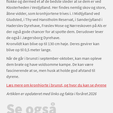
flokke og dermed et af de bedste steder at se dem er ved
Klosterheden i Vestjylland. Her findes nemlig skov og store,
åbne vidder, som kronhjortene trives i. I Midtjylland ved
Gludsted, i Thy ved Hanstholm Reservat, i Sønderjylland i
Haderslev Dyrehave, Frøslev Mose og Nørreskoven på Als er
der også gode chancer for at spotte dem. Derudover lever
de også i Jægersborg Dyrehave.
Kronvildt kan blive op til 130 cm høje. Deres gevirer kan
blive op til 0,5 meter lange.
Når de går i brunst i september-oktober, kan man opleve
dem brøle og have voldsomme kampe. De kan være
fascinerende at se, men husk at holde god afstand til
dyrene.
Læs mere om kronhjorte i brunst, og hvor du kan se dyrene
Artiklen er opdateret med links og fakta i foråret 2026
Se også