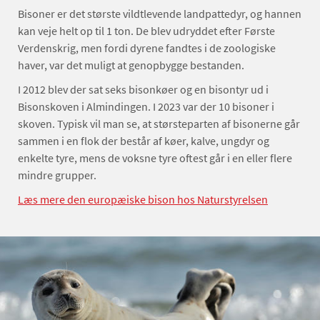
Bisoner er det største vildtlevende landpattedyr, og hannen
kan veje helt op til 1 ton. De blev udryddet efter Første
Verdenskrig, men fordi dyrene fandtes i de zoologiske
haver, var det muligt at genopbygge bestanden.
I 2012 blev der sat seks bisonkøer og en bisontyr ud i
Bisonskoven i Almindingen. I 2023 var der 10 bisoner i
skoven. Typisk vil man se, at størsteparten af bisonerne går
sammen i en flok der består af køer, kalve, ungdyr og
enkelte tyre, mens de voksne tyre oftest går i en eller flere
mindre grupper.
Læs mere den europæiske bison hos Naturstyrelsen