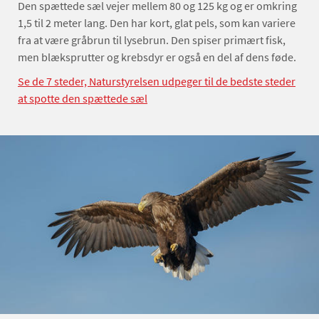
Den spættede sæl vejer mellem 80 og 125 kg og er omkring
1,5 til 2 meter lang. Den har kort, glat pels, som kan variere
fra at være gråbrun til lysebrun. Den spiser primært fisk,
men blæksprutter og krebsdyr er også en del af dens føde.
Se de 7 steder, Naturstyrelsen udpeger til de bedste steder
at spotte den spættede sæl