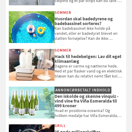
vatpind og et par strips kan du lave dit
eget vandingssystem, så du slipper for
at bede naboen om at vande eller
SOMMER
komme hjem til døde planter
Hvordan skal badedyrene og
badebassinet sorteres?
Kan badebassinet ikke holde på
vandet, eller er badedyret blevet en
slatten fornøjelse? Kan de ikke
repareres, skal du være særligt
opmærksom, når du smider
SOMMER
badebassinet eller et badedyr ud
Hack til hedebølgen: Lav dit eget
klimaanlæg
Dagene er varme og nætterne hede.
Med et par flasker vand og en elektrisk
blæser kan du relativt nemt fået koldt
pust, når der er varmt ude og inde. Klik
og se, hvordan du gør
ANNONCØRBETALT INDHOLD
Den iskolde og skønne vinquiz -
vind vine fra Viña Esmeralda til
499 kroner
Hvad er posidonia oceanica? Og
hvilken medalje har Viña Esmeralda
White fået ved Mundus vini i 2026? Gæt
med i Samvirkes skønne vinquiz, hvor
GRILL
du kan vinde 6 flasker vin fra Viña
35 gode grillopskrifter