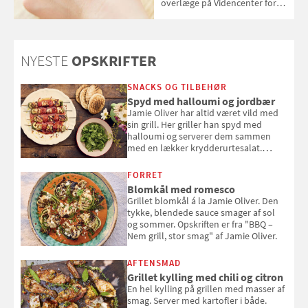
overlæge på Videncenter for
Hudkræft, Stine Regin Wiegell,
om ansigtscreme og makeup
med SPF kan erstatte
solcreme, når man bevæger
NYESTE
OPSKRIFTER
sig ud i solen
SNACKS OG TILBEHØR
Spyd med halloumi og jordbær
Jamie Oliver har altid været vild med
sin grill. Her griller han spyd med
halloumi og serverer dem sammen
med en lækker krydderurtesalat.
Opskriften er fra “BBQ – Nem grill, stor
smag" af Jamie Oliver.
FORRET
Blomkål med romesco
Grillet blomkål á la Jamie Oliver. Den
tykke, blendede sauce smager af sol
og sommer. Opskriften er fra "BBQ –
Nem grill, stor smag" af Jamie Oliver.
AFTENSMAD
Grillet kylling med chili og citron
En hel kylling på grillen med masser af
smag. Server med kartofler i både.