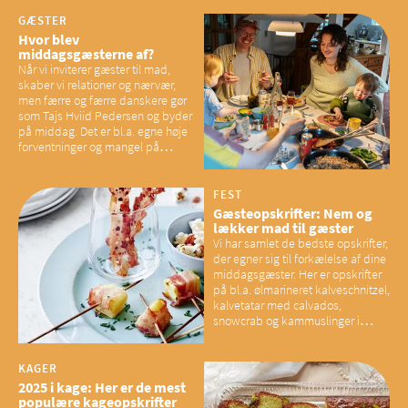
GÆSTER
Hvor blev
middagsgæsterne af?
Når vi inviterer gæster til mad,
skaber vi relationer og nærvær,
men færre og færre danskere gør
som Tajs Hviid Pedersen og byder
på middag. Det er bl.a. egne høje
forventninger og mangel på
overskud, der spænder ben,
mener eksperter – og det kan
have konsekvenser for vores
FEST
sociale fællesskaber
Gæsteopskrifter: Nem og
lækker mad til gæster
Vi har samlet de bedste opskrifter,
der egner sig til forkælelse af dine
middagsgæster. Her er opskrifter
på bl.a. ølmarineret kalveschnitzel,
kalvetatar med calvados,
snowcrab og kammuslinger i
brunet citronsmør og snacks til
baconelskere
KAGER
2025 i kage: Her er de mest
populære kageopskrifter