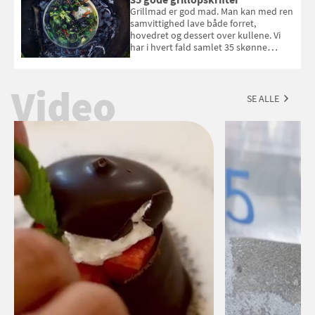
Esmeralda. Konkurrencen slutter 1.
Grillmad er god mad. Man kan med ren
september 2026.
samvittighed lave både forret,
hovedret og dessert over kullene. Vi
har i hvert fald samlet 35 skønne
forslag til en sommeraften i grillens
tegn.
Video
SE ALLE