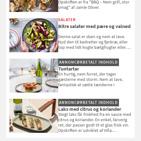
Opskriften er fra "BBQ – Nem grill, stor
smag" af Jamie Oliver.
SALATER
Bitre salater med pære og valnød
Denne salat er skøn og nem at lave.
Nyd den til kødretter og fjerkræ, eller
top med lidt kogte bælgfrugter eller
en rest kylling, og nyd den som et let,
selvstændigt måltid. Opskriften er fra
ANNONCØRBETALT INDHOLD
Louisa Lorangs kogebog "Salat".
Tuntartar
En hurtig, nem forret, der tager
gæsterne med storm. Nem at lave,
fantastisk at sætte tænderne i
ANNONCØRBETALT INDHOLD
Laks med citrus og koriander
Stegt laks får friskhed fra en sauce med
citrus og koriander. En enkel, farverig
ret, der passer godt til et glas frisk vin.
Opskriften er udviklet af Viña
Esmeralda.