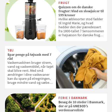
FRUGT
Quizzen om de danske
frugter: Vind en slowjuicer til
599 kroner
Hvilke æblesorter stod fadder
til Ingrid Marie, og hvad
hedder den der pæredessert
fra 1800-tallet ? Sensommeren
er højsæson for danske fruger,
og lige nu kan du stemme om
dine danske og lokale
favoritter. Det fejrer Samvirke
TØJ
med en quiz om alt det danske
Spar penge på tøjvask med 7
frugt, vi elsker. Konkurrencen
råd
slutter fredag d. 18. september
Vaskemaskinen bruger strøm,
2026
vand og vaskemiddel, når tøjet
skal blive rent. Med små
ændringer i dine vaskevaner
kan du spare på elregningen,
bruge mindre vand og sæbe
og forlænge vaskemaskinens
levetid. Samvirke har samlet 7
enkle råd til at spare penge på
FERIE I DANMARK
tøjvasken
Besøg de 10 steder i Danmark,
der er på UNESCO’s
verdensarvsliste