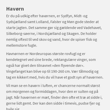
Havørn
Er du på udkig efter havørnen, er Sydfyn, Midt- og
Sydsjælland samt Lolland, Falster og Møn gode steder at
starte jagten. Det samme gør sig gældende ved Vadehavet,
Silkeborg-søerne, i Nordsjælland og Skagen. De holder
nemlig oftest til ved skov og vand, hvor de spiser fisk og
mellemstore fugle.
Havnørnen er Nordeuropas største rovfugl og er
kendetegnet ved sine brede, rektangulære vinger, som
også har givet den tilnavnet »den flyvende dør«.
Vingefanget kan blive op til 190-260 cm. Vær tålmodig og
tag en kikkert med, hvis du vil have et godt syn af havørnen.
Vil man se en havørn i luften, er chancerne normalt størst
om morgenen og formiddagen, hvor den er sulten og på
jagt. Når havørnen er mæt, finder den ofte et træ at sidde i,
gerne lidt gemt. Der kan den sidde i timevis, pudse fjer og
hvile sig.