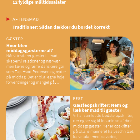
12 fyldige måltidssalater
AFTENSMAD
Traditioner: Sådan dækker du bordet korrekt
GÆSTER
Hvor blev
middagsgæsterne af?
Når vi inviterer gæster til mad,
skaber vi relationer og nærvær,
men færre og færre danskere gør
som Tajs Hviid Pedersen og byder
på middag. Det er bl.a. egne høje
forventninger og mangel på
overskud, der spænder ben,
mener eksperter – og det kan
have konsekvenser for vores
FEST
sociale fællesskaber
Gæsteopskrifter: Nem og
lækker mad til gæster
Vi har samlet de bedste opskrifter,
der egner sig til forkælelse af dine
middagsgæster. Her er opskrifter
på bl.a. ølmarineret kalveschnitzel,
kalvetatar med calvados,