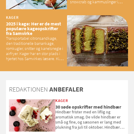
snowcrab og kammuslinger i
brunet citronsmør og snacks til
baconelskere
KAGER
2025 i kage: Her er de mest
populære kageopskrifter
fra Samvirke
Transportabel citronsandkage,
den traditionelle banankage,
romkugler, snitter og kanelsnegle i
airfryer. Kager har en stor plads i
hjertet hos Samvirkes læsere. Kig
med og se alle favoritterne fra
2025
REDAKTIONEN
ANBEFALER
KAGER
30 søde opskrifter med hindbær
Hindbær frister med en liflig og
aromatisk smag. De vilde hindbær er
små og fine, og sæsonen er lang med
plukning fra juli til oktober. Hindbær
kan spises direkte fra busken, eller du