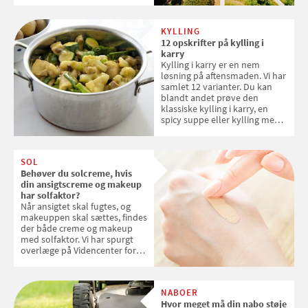
danske steder på UNESCO's
verdensarvsliste
KYLLING
12 opskrifter på kylling i
karry
Kylling i karry er en nem
løsning på aftensmaden. Vi har
samlet 12 varianter. Du kan
blandt andet prøve den
klassiske kylling i karry, en
spicy suppe eller kylling med
kokosris. Velbekomme!
SOL
Behøver du solcreme, hvis
din ansigtscreme og makeup
har solfaktor?
Når ansigtet skal fugtes, og
makeuppen skal sættes, findes
der både creme og makeup
med solfaktor. Vi har spurgt
overlæge på Videncenter for
Hudkræft, Stine Regin Wiegell,
om ansigtscreme og makeup
med SPF kan erstatte
NABOER
solcreme, når man bevæger
Hvor meget må din nabo støje
sig ud i solen