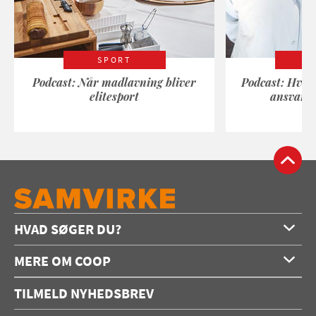
SPORT
Podcast: Når madlavning bliver
Podcast: Hvad
elitesport
ansvarli
HVAD SØGER DU?
Forside
MERE OM COOP
Opskrifter
Om os
Konkurrencer
TILMELD NYHEDSBREV
Annoncering
Podcast