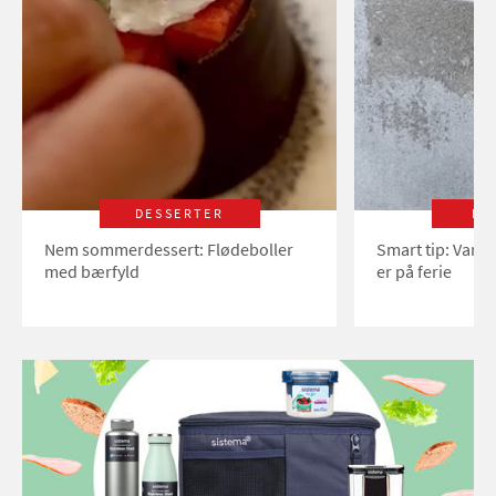
DESSERTER
LI
Nem sommerdessert: Flødeboller
Smart tip: Vand
med bærfyld
er på ferie