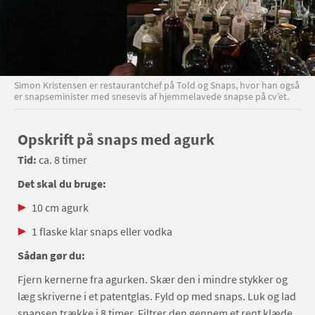
Simon Kristensen er restaurantchef på Told og Snaps, hvor han også
er snapseminister med snesevis af hjemmelavede snapse på cv’et.
Opskrift på snaps med agurk
Tid:
ca. 8 timer
Det skal du bruge:
10 cm agurk
1 flaske klar snaps eller vodka
Sådan gør du:
Fjern kernerne fra agurken. Skær den i mindre stykker og
læg skriverne i et patentglas. Fyld op med snaps. Luk og lad
snapsen trække i 8 timer. Filtrer den gennem et rent klæde