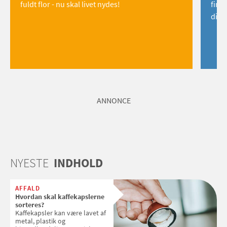
fuldt flor - nu skal livet nydes!
find
dig!
ANNONCE
NYESTE
INDHOLD
AFFALD
Hvordan skal kaffekapslerne
sorteres?
Kaffekapsler kan være lavet af
metal, plastik og