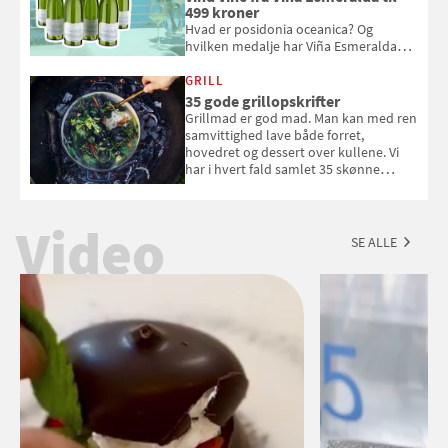
499 kroner
Hvad er posidonia oceanica? Og
hvilken medalje har Viña Esmeralda
White fået ved Mundus vini i 2026? Gæt
med i Samvirkes skønne vinquiz, hvor
GRILL
du kan vinde 6 flasker vin fra Viña
35 gode grillopskrifter
Esmeralda. Konkurrencen slutter 1.
Grillmad er god mad. Man kan med ren
september 2026.
samvittighed lave både forret,
hovedret og dessert over kullene. Vi
har i hvert fald samlet 35 skønne
forslag til en sommeraften i grillens
tegn.
Video
SE ALLE