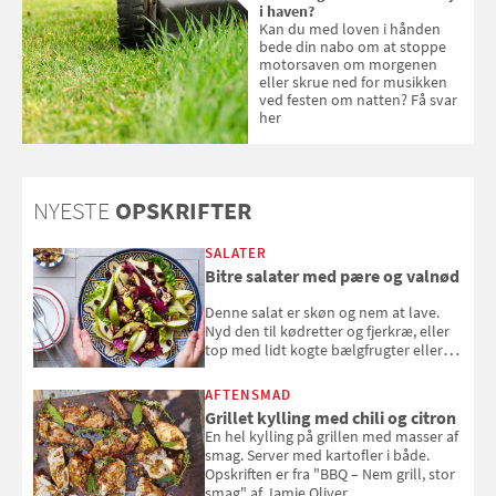
i haven?
Kan du med loven i hånden
bede din nabo om at stoppe
motorsaven om morgenen
eller skrue ned for musikken
ved festen om natten? Få svar
her
NYESTE
OPSKRIFTER
SALATER
Bitre salater med pære og valnød
Denne salat er skøn og nem at lave.
Nyd den til kødretter og fjerkræ, eller
top med lidt kogte bælgfrugter eller
en rest kylling, og nyd den som et let,
selvstændigt måltid. Opskriften er fra
AFTENSMAD
Louisa Lorangs kogebog "Salat".
Grillet kylling med chili og citron
En hel kylling på grillen med masser af
smag. Server med kartofler i både.
Opskriften er fra "BBQ – Nem grill, stor
smag" af Jamie Oliver.