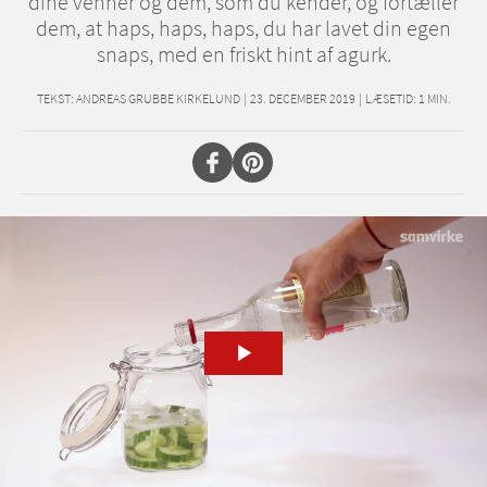
dine venner og dem, som du kender, og fortæller
dem, at haps, haps, haps, du har lavet din egen
snaps, med en friskt hint af agurk.
TEKST:
ANDREAS GRUBBE KIRKELUND
|
23. DECEMBER 2019
|
LÆSETID:
1
MIN.