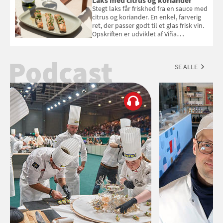
Laks med citrus og koriander
Stegt laks får friskhed fra en sauce med
citrus og koriander. En enkel, farverig
ret, der passer godt til et glas frisk vin.
Opskriften er udviklet af Viña
Esmeralda.
Podcast
SE ALLE