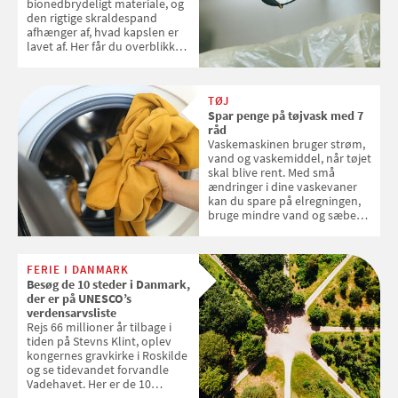
bionedbrydeligt materiale, og
den rigtige skraldespand
afhænger af, hvad kapslen er
lavet af. Her får du overblikket
over, hvordan kaffekapslerne
skal sorteres
TØJ
Spar penge på tøjvask med 7
råd
Vaskemaskinen bruger strøm,
vand og vaskemiddel, når tøjet
skal blive rent. Med små
ændringer i dine vaskevaner
kan du spare på elregningen,
bruge mindre vand og sæbe
og forlænge vaskemaskinens
levetid. Samvirke har samlet 7
enkle råd til at spare penge på
FERIE I DANMARK
tøjvasken
Besøg de 10 steder i Danmark,
der er på UNESCO’s
verdensarvsliste
Rejs 66 millioner år tilbage i
tiden på Stevns Klint, oplev
kongernes gravkirke i Roskilde
og se tidevandet forvandle
Vadehavet. Her er de 10