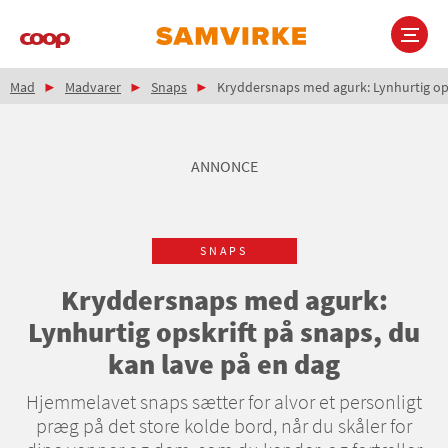
Gå
til
hovedindhold
Brødkrumme
Main
Mad
Madvarer
Snaps
Kryddersnaps med agurk: Lynhurtig ops
navigation
ANNONCE
SNAPS
Kryddersnaps med agurk:
Lynhurtig opskrift på snaps, du
kan lave på en dag
Hjemmelavet snaps sætter for alvor et personligt
præg på det store kolde bord, når du skåler for