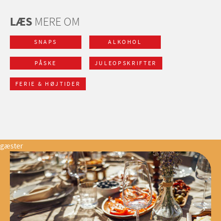
LÆS
MERE OM
SNAPS
ALKOHOL
PÅSKE
JULEOPSKRIFTER
FERIE & HØJTIDER
gæster