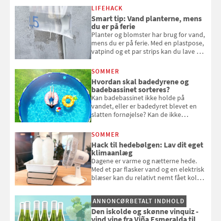
kan bruge dine hindbær i alt fra
LIFEHACK
bagværk og salater til is og syltning.
Smart tip: Vand planterne, mens
du er på ferie
Planter og blomster har brug for vand,
mens du er på ferie. Med en plastpose,
vatpind og et par strips kan du lave dit
eget vandingssystem, så du slipper for
at bede naboen om at vande eller
SOMMER
komme hjem til døde planter
Hvordan skal badedyrene og
badebassinet sorteres?
Kan badebassinet ikke holde på
vandet, eller er badedyret blevet en
slatten fornøjelse? Kan de ikke
repareres, skal du være særligt
opmærksom, når du smider
SOMMER
badebassinet eller et badedyr ud
Hack til hedebølgen: Lav dit eget
klimaanlæg
Dagene er varme og nætterne hede.
Med et par flasker vand og en elektrisk
blæser kan du relativt nemt fået koldt
pust, når der er varmt ude og inde. Klik
og se, hvordan du gør
ANNONCØRBETALT INDHOLD
Den iskolde og skønne vinquiz -
vind vine fra Viña Esmeralda til