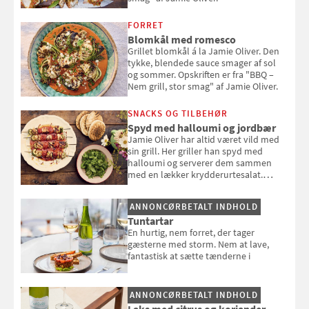
FORRET
Blomkål med romesco
Grillet blomkål á la Jamie Oliver. Den
tykke, blendede sauce smager af sol
og sommer. Opskriften er fra "BBQ –
Nem grill, stor smag" af Jamie Oliver.
SNACKS OG TILBEHØR
Spyd med halloumi og jordbær
Jamie Oliver har altid været vild med
sin grill. Her griller han spyd med
halloumi og serverer dem sammen
med en lækker krydderurtesalat.
Opskriften er fra “BBQ – Nem grill, stor
smag" af Jamie Oliver.
ANNONCØRBETALT INDHOLD
Tuntartar
En hurtig, nem forret, der tager
gæsterne med storm. Nem at lave,
fantastisk at sætte tænderne i
ANNONCØRBETALT INDHOLD