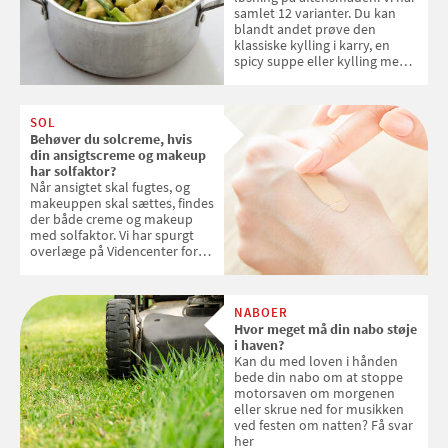
samlet 12 varianter. Du kan
blandt andet prøve den
klassiske kylling i karry, en
spicy suppe eller kylling med
kokosris. Velbekomme!
SOL
Behøver du solcreme, hvis
din ansigtscreme og makeup
har solfaktor?
Når ansigtet skal fugtes, og
makeuppen skal sættes, findes
der både creme og makeup
med solfaktor. Vi har spurgt
overlæge på Videncenter for
Hudkræft, Stine Regin Wiegell,
om ansigtscreme og makeup
med SPF kan erstatte
NABOER
solcreme, når man bevæger
Hvor meget må din nabo støje
sig ud i solen
i haven?
Kan du med loven i hånden
bede din nabo om at stoppe
motorsaven om morgenen
eller skrue ned for musikken
ved festen om natten? Få svar
her