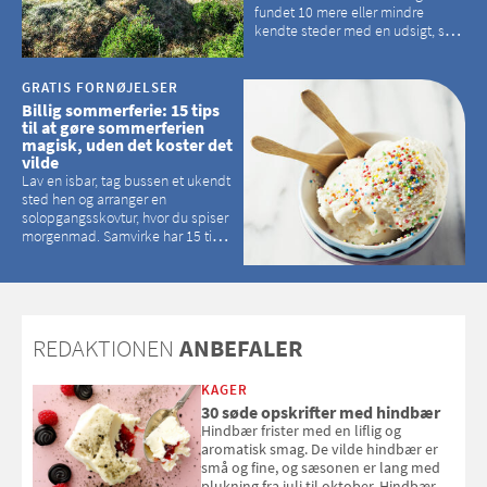
fundet 10 mere eller mindre
kendte steder med en udsigt, som
kan tage pusten fra de fleste
GRATIS FORNØJELSER
Billig sommerferie: 15 tips
til at gøre sommerferien
magisk, uden det koster det
vilde
Lav en isbar, tag bussen et ukendt
sted hen og arranger en
solopgangsskovtur, hvor du spiser
morgenmad. Samvirke har 15 tips
til, hvordan du kan have en
magisk ferie, uden at det koster
dig det vilde
REDAKTIONEN
ANBEFALER
KAGER
30 søde opskrifter med hindbær
Hindbær frister med en liflig og
aromatisk smag. De vilde hindbær er
små og fine, og sæsonen er lang med
plukning fra juli til oktober. Hindbær