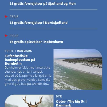
13 gratis fornøjelser på Sjælland og Møn
FERIE
15 gratis fornøjelser i Nordsjælland
FERIE
16 gratis oplevelser i København
FERIE I DANMARK
10 fantastiske
badeoplevelser på
Bornholm
Bornholm er fyldt med fantastiske
strande. Hop en tur i vandet,
solbad på klipperne eller nyd en is
med udsigt over vandet. Samvirke
giver dig 10 bud på strande, du
kan besøge på Bornholm
DYR
Oplev »The big 5« i
Danmark