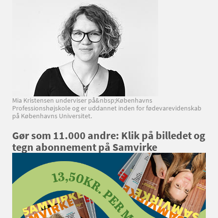
Mia Kristensen underviser på&nbsp;Københavns
Professionshøjskole og er uddannet inden for fødevarevidenskab
på Københavns Universitet.
Gør som 11.000 andre: Klik på billedet og
tegn abonnement på Samvirke