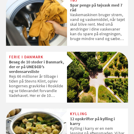
TØJ
Spar penge på tøjvask med 7
råd
Vaskemaskinen bruger strøm,
vand og vaskemiddel, når tøjet
skal blive rent. Med små
ændringer i dine vaskevaner
kan du spare på elregningen,
bruge mindre vand og sæbe
og forlænge vaskemaskinens
levetid. Samvirke har samlet 7
enkle råd til at spare penge på
FERIE I DANMARK
tøjvasken
Besøg de 10 steder i Danmark,
der er på UNESCO’s
verdensarvsliste
Rejs 66 millioner år tilbage i
tiden på Stevns Klint, oplev
kongernes gravkirke i Roskilde
og se tidevandet forvandle
Vadehavet. Her er de 10
danske steder på UNESCO's
verdensarvsliste
KYLLING
12 opskrifter på kylling i
karry
Kylling i karry er en nem
løsning på aftensmaden. Vi har