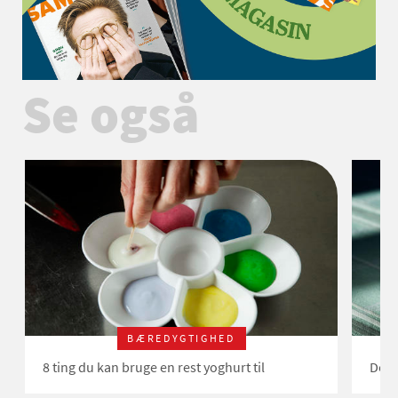
Se også
BÆREDYGTIGHED
8 ting du kan bruge en rest yoghurt til
Det 