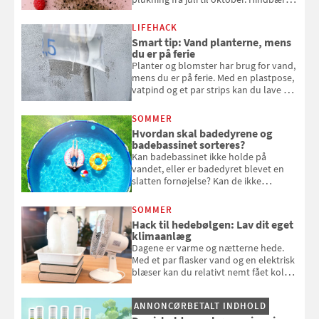
kan spises direkte fra busken, eller du
kan bruge dine hindbær i alt fra
LIFEHACK
bagværk og salater til is og syltning.
Smart tip: Vand planterne, mens
du er på ferie
Planter og blomster har brug for vand,
mens du er på ferie. Med en plastpose,
vatpind og et par strips kan du lave dit
eget vandingssystem, så du slipper for
at bede naboen om at vande eller
SOMMER
komme hjem til døde planter
Hvordan skal badedyrene og
badebassinet sorteres?
Kan badebassinet ikke holde på
vandet, eller er badedyret blevet en
slatten fornøjelse? Kan de ikke
repareres, skal du være særligt
opmærksom, når du smider
SOMMER
badebassinet eller et badedyr ud
Hack til hedebølgen: Lav dit eget
klimaanlæg
Dagene er varme og nætterne hede.
Med et par flasker vand og en elektrisk
blæser kan du relativt nemt fået koldt
pust, når der er varmt ude og inde. Klik
og se, hvordan du gør
ANNONCØRBETALT INDHOLD