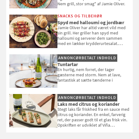
Nem grill, stor smag" af Jamie Oliver.
SNACKS OG TILBEHØR
Spyd med halloumi og jordbær
Jamie Oliver har altid været vild med
sin grill. Her griller han spyd med
halloumi og serverer dem sammen
med en lækker krydderurtesalat.
Opskriften er fra “BBQ – Nem grill, stor
smag" af Jamie Oliver.
ANNONCØRBETALT INDHOLD
Tuntartar
En hurtig, nem forret, der tager
gæsterne med storm. Nem at lave,
fantastisk at sætte tænderne i
ANNONCØRBETALT INDHOLD
Laks med citrus og koriander
Stegt laks får friskhed fra en sauce med
citrus og koriander. En enkel, farverig
ret, der passer godt til et glas frisk vin.
Opskriften er udviklet af Viña
Esmeralda.