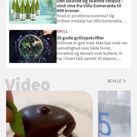
Den iskolde og skønne vinquiz -
vind vine fra Viña Esmeralda til
499 kroner
Hvad er posidonia oceanica? Og
hvilken medalje har Viña Esmeralda
White fået ved Mundus vini i 2026? Gæt
med i Samvirkes skønne vinquiz, hvor
GRILL
du kan vinde 6 flasker vin fra Viña
35 gode grillopskrifter
Esmeralda. Konkurrencen slutter 1.
Grillmad er god mad. Man kan med ren
september 2026.
samvittighed lave både forret,
hovedret og dessert over kullene. Vi
har i hvert fald samlet 35 skønne
forslag til en sommeraften i grillens
tegn.
Video
SE ALLE