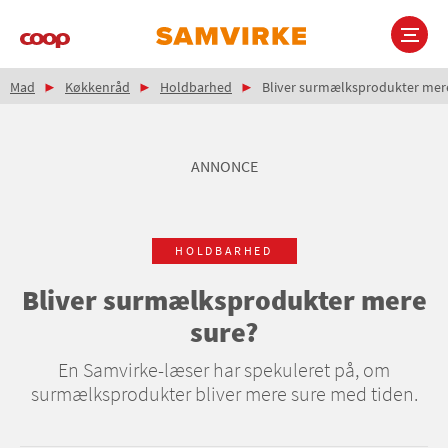
Gå
til
hovedindhold
Brødkrumme
Main
Mad
Køkkenråd
Holdbarhed
Bliver surmælksprodukter mer
navigation
ANNONCE
HOLDBARHED
Bliver surmælksprodukter mere
sure?
En Samvirke-læser har spekuleret på, om
surmælksprodukter bliver mere sure med tiden.