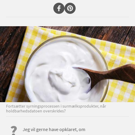
Fortsætter syrningsprocessen i surmælksprodukter, når
holdbarhedsdatoen overskrides?
?
Jeg vil gerne have opklaret, om