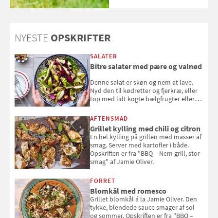
NYESTE
OPSKRIFTER
SALATER
Bitre salater med pære og valnød
Denne salat er skøn og nem at lave.
Nyd den til kødretter og fjerkræ, eller
top med lidt kogte bælgfrugter eller
en rest kylling, og nyd den som et let,
selvstændigt måltid. Opskriften er fra
AFTENSMAD
Louisa Lorangs kogebog "Salat".
Grillet kylling med chili og citron
En hel kylling på grillen med masser af
smag. Server med kartofler i både.
Opskriften er fra "BBQ – Nem grill, stor
smag" af Jamie Oliver.
FORRET
Blomkål med romesco
Grillet blomkål á la Jamie Oliver. Den
tykke, blendede sauce smager af sol
og sommer. Opskriften er fra "BBQ –