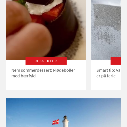
DESSERTER
LI
Nem sommerdessert: Flødeboller
Smart tip: Vand
med bærfyld
er på ferie