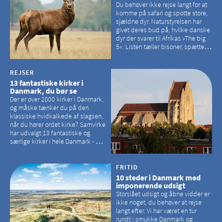
Du behøver ikke rejse langt for at
komme på safari og spotte store,
sjældne dyr. Naturstyrelsen har
givet deres bud på, hvilke danske
dyr der svarer til Afrikas »The big
5«. Listen tæller bisoner, spættede
sæler, vilde heste, krondyr og
havørne.
REJSER
13 fantastiske kirker i
Danmark, du bør se
Der er over 2000 kirker i Danmark,
og måske tænker du på den
klassiske hvidkalkede af slagsen,
når du hører ordet kirke? Samvirke
har udvalgt 13 fantastiske og
særlige kirker i hele Danmark - og
der er langt mellem den klassiske,
hvidkalkede kirke. Se et bud på,
hvilke kirker, der er en omvej værd
FRITID
10 steder i Danmark med
imponerende udsigt
Storslået udsigt og åbne vidder er
ikke noget, du behøver at rejse
langt efter. Vi har været en tur
rundt i smukke Danmark og