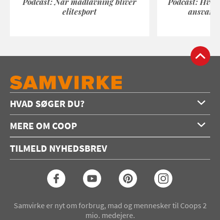
Podcast: Når madlavning bliver
Podcast: Hvad
elitesport
ansvarli
HVAD SØGER DU?
Forside
MERE OM COOP
Opskrifter
Om os
Konkurrencer
TILMELD NYHEDSBREV
Annoncering
Podcast
Coop.dk
Video
Coop medlem
Arkiv
Seneste Samvirke-magasin
Samvirke er nyt om forbrug, mad og mennesker til Coops 2
mio. medejere.