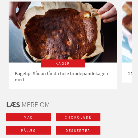
KAGER
Bagetip: Sådan får du hele bradepandekagen
21 k
med
LÆS
MERE OM
MAD
CHOKOLADE
PÅLÆG
DESSERTER