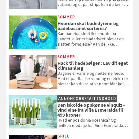
vatpind og et par strips kan du lave dit
eget vandingssystem, så du slipper for
at bede naboen om at vande eller
SOMMER
komme hjem til døde planter
Hvordan skal badedyrene og
badebassinet sorteres?
Kan badebassinet ikke holde på
vandet, eller er badedyret blevet en
slatten fornøjelse? Kan de ikke
repareres, skal du være særligt
opmærksom, når du smider
SOMMER
badebassinet eller et badedyr ud
Hack til hedebølgen: Lav dit eget
klimaanlæg
Dagene er varme og nætterne hede.
Med et par flasker vand og en elektrisk
blæser kan du relativt nemt fået koldt
pust, når der er varmt ude og inde. Klik
og se, hvordan du gør
ANNONCØRBETALT INDHOLD
Den iskolde og skønne vinquiz -
vind vine fra Viña Esmeralda til
499 kroner
Hvad er posidonia oceanica? Og
hvilken medalje har Viña Esmeralda
White fået ved Mundus vini i 2026? Gæt
med i Samvirkes skønne vinquiz, hvor
GRILL