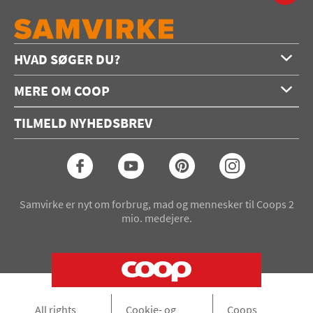
HVAD SØGER DU?
Forside
MERE OM COOP
Opskrifter
Om os
Konkurrencer
TILMELD NYHEDSBREV
Annoncering
Podcast
Coop.dk
Video
Coop medlem
Arkiv
Seneste Samvirke-magasin
Samvirke er nyt om forbrug, mad og mennesker til Coops 2
mio. medejere.
All rights
Cookie- og
Coops