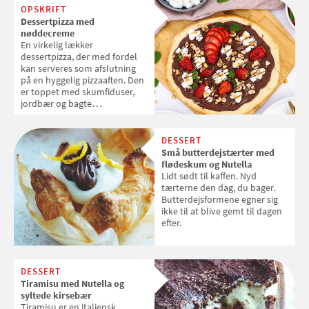
OPSKRIFT
Dessertpizza med
nøddecreme
En virkelig lækker
dessertpizza, der med fordel
kan serveres som afslutning
på en hyggelig pizzaaften. Den
er toppet med skumfiduser,
jordbær og bagte
hasselnødder, der giver en
skøn sødme til den dejlige
dessert. Opskriften er udviklet i
DESSERT
samarbejde med
Små butterdejstærter med
Gourministeriet.dk
flødeskum og Nutella
Lidt sødt til kaffen. Nyd
tærterne den dag, du bager.
Butterdejsformene egner sig
ikke til at blive gemt til dagen
efter.
DESSERT
Tiramisu med Nutella og
syltede kirsebær
Tiramisu er en italiensk