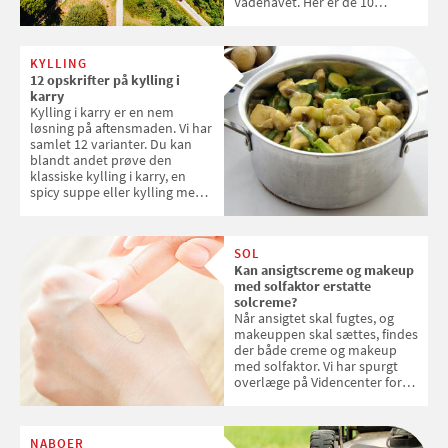
Vadehavet. Her er de 10
danske steder på UNESCO's
verdensarvsliste
KYLLING
12 opskrifter på kylling i
karry
Kylling i karry er en nem
løsning på aftensmaden. Vi har
samlet 12 varianter. Du kan
blandt andet prøve den
klassiske kylling i karry, en
spicy suppe eller kylling med
kokosris. Velbekomme!
SOL
Kan ansigtscreme og makeup
med solfaktor erstatte
solcreme?
Når ansigtet skal fugtes, og
makeuppen skal sættes, findes
der både creme og makeup
med solfaktor. Vi har spurgt
overlæge på Videncenter for
Hudkræft, Stine Regin Wiegell,
om ansigtscreme og makeup
med SPF kan erstatte
NABOER
solcreme, når man bevæger