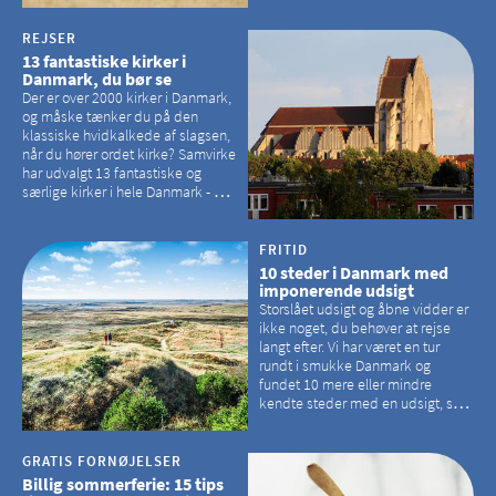
havørne.
REJSER
13 fantastiske kirker i
Danmark, du bør se
Der er over 2000 kirker i Danmark,
og måske tænker du på den
klassiske hvidkalkede af slagsen,
når du hører ordet kirke? Samvirke
har udvalgt 13 fantastiske og
særlige kirker i hele Danmark - og
der er langt mellem den klassiske,
hvidkalkede kirke. Se et bud på,
hvilke kirker, der er en omvej værd
FRITID
10 steder i Danmark med
imponerende udsigt
Storslået udsigt og åbne vidder er
ikke noget, du behøver at rejse
langt efter. Vi har været en tur
rundt i smukke Danmark og
fundet 10 mere eller mindre
kendte steder med en udsigt, som
kan tage pusten fra de fleste
GRATIS FORNØJELSER
Billig sommerferie: 15 tips