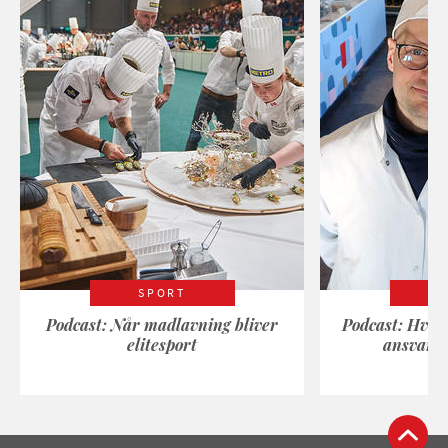
SPORT
Podcast: Når madlavning bliver
Podcast: Hvad
elitesport
ansvarli