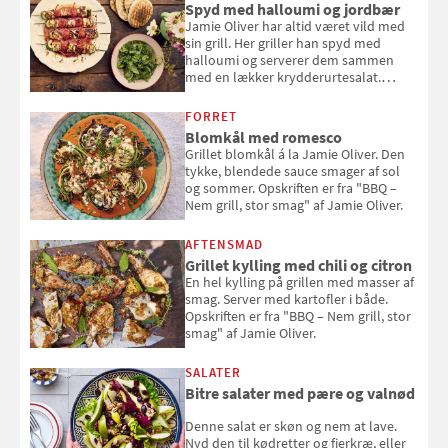
Spyd med halloumi og jordbær
Jamie Oliver har altid været vild med
sin grill. Her griller han spyd med
halloumi og serverer dem sammen
med en lækker krydderurtesalat.
Opskriften er fra “BBQ – Nem grill, stor
smag" af Jamie Oliver.
FORRET
Blomkål med romesco
Grillet blomkål á la Jamie Oliver. Den
tykke, blendede sauce smager af sol
og sommer. Opskriften er fra "BBQ –
Nem grill, stor smag" af Jamie Oliver.
AFTENSMAD
Grillet kylling med chili og citron
En hel kylling på grillen med masser af
smag. Server med kartofler i både.
Opskriften er fra "BBQ – Nem grill, stor
smag" af Jamie Oliver.
SALATER
Bitre salater med pære og valnød
Denne salat er skøn og nem at lave.
Nyd den til kødretter og fjerkræ, eller