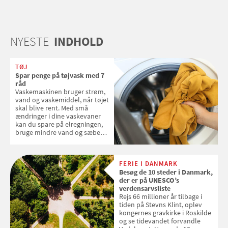
NYESTE
INDHOLD
TØJ
Spar penge på tøjvask med 7
råd
Vaskemaskinen bruger strøm,
vand og vaskemiddel, når tøjet
skal blive rent. Med små
ændringer i dine vaskevaner
kan du spare på elregningen,
bruge mindre vand og sæbe
og forlænge vaskemaskinens
levetid. Samvirke har samlet 7
enkle råd til at spare penge på
FERIE I DANMARK
tøjvasken
Besøg de 10 steder i Danmark,
der er på UNESCO’s
verdensarvsliste
Rejs 66 millioner år tilbage i
tiden på Stevns Klint, oplev
kongernes gravkirke i Roskilde
og se tidevandet forvandle