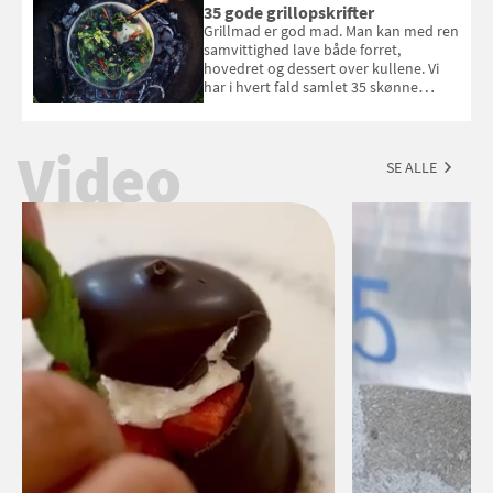
du kan vinde 6 flasker vin fra Viña
35 gode grillopskrifter
Esmeralda. Konkurrencen slutter 1.
Grillmad er god mad. Man kan med ren
september 2026.
samvittighed lave både forret,
hovedret og dessert over kullene. Vi
har i hvert fald samlet 35 skønne
forslag til en sommeraften i grillens
tegn.
Video
SE ALLE