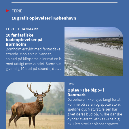
FERIE
16 gratis oplevelser i København
FERIE I DANMARK
10 fantastiske
badeoplevelser på
Bornholm
Bornholm er fyldt med fantastiske
strande. Hop en tur i vandet,
solbad på klipperne eller nyd en is
med udsigt over vandet. Samvirke
giver dig 10 bud på strande, du
kan besøge på Bornholm
DYR
Oplev »The big 5« i
Danmark
Du behøver ikke rejse langt for at
komme på safari og spotte store,
sjældne dyr. Naturstyrelsen har
givet deres bud på, hvilke danske
dyr der svarer til Afrikas »The big
5«. Listen tæller bisoner, spættede
sæler, vilde heste, krondyr og