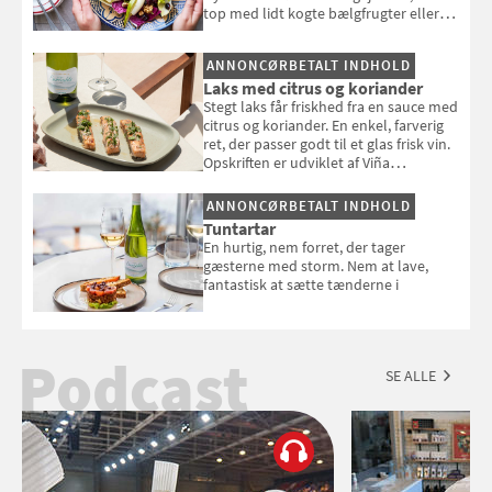
top med lidt kogte bælgfrugter eller
en rest kylling, og nyd den som et let,
selvstændigt måltid. Opskriften er fra
ANNONCØRBETALT INDHOLD
Louisa Lorangs kogebog "Salat".
Laks med citrus og koriander
Stegt laks får friskhed fra en sauce med
citrus og koriander. En enkel, farverig
ret, der passer godt til et glas frisk vin.
Opskriften er udviklet af Viña
Esmeralda.
ANNONCØRBETALT INDHOLD
Tuntartar
En hurtig, nem forret, der tager
gæsterne med storm. Nem at lave,
fantastisk at sætte tænderne i
Podcast
SE ALLE