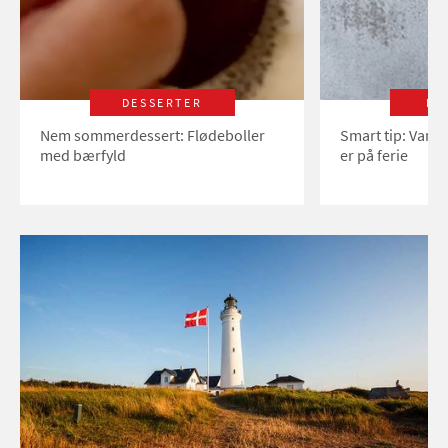
DESSERTER
LI
Nem sommerdessert: Flødeboller
Smart tip: Vand
med bærfyld
er på ferie