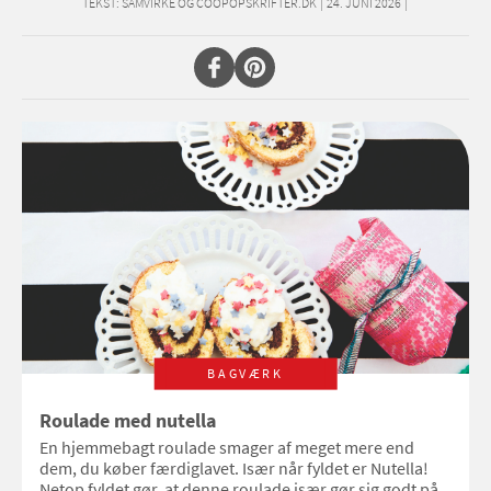
TEKST:
SAMVIRKE OG COOPOPSKRIFTER.DK
|
24. JUNI 2026
|
BAGVÆRK
Roulade med nutella
En hjemmebagt roulade smager af meget mere end
dem, du køber færdiglavet. Især når fyldet er Nutella!
Netop fyldet gør, at denne roulade især gør sig godt på