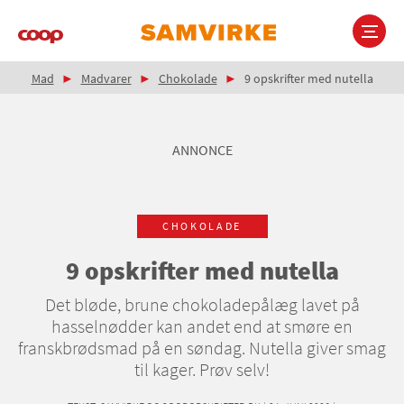
Gå
til
hovedindhold
Brødkrumme
Main
Mad
Madvarer
Chokolade
9 opskrifter med nutella
navigation
ANNONCE
CHOKOLADE
9 opskrifter med nutella
Det bløde, brune chokoladepålæg lavet på
hasselnødder kan andet end at smøre en
franskbrødsmad på en søndag. Nutella giver smag
til kager. Prøv selv!