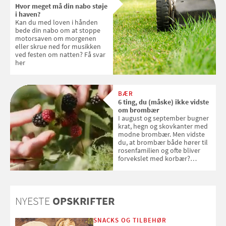
Hvor meget må din nabo støje
sig ud i solen
i haven?
Kan du med loven i hånden
bede din nabo om at stoppe
motorsaven om morgenen
eller skrue ned for musikken
ved festen om natten? Få svar
her
BÆR
6 ting, du (måske) ikke vidste
om brombær
I august og september bugner
krat, hegn og skovkanter med
modne brombær. Men vidste
du, at brombær både hører til
rosenfamilien og ofte bliver
forvekslet med korbær?
Samvirke har samlet seks ting,
du (måske) ikke vidste om
brombær
NYESTE
OPSKRIFTER
SNACKS OG TILBEHØR