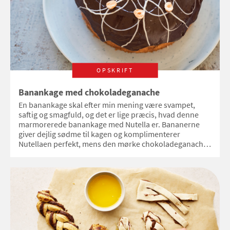
OPSKRIFT
Banankage med chokoladeganache
En banankage skal efter min mening være svampet,
saftig og smagfuld, og det er lige præcis, hvad denne
marmorerede banankage med Nutella er. Bananerne
giver dejlig sødme til kagen og komplimenterer
Nutellaen perfekt, mens den mørke chokoladeganache
giver lidt kant til den søde og saftige kage.