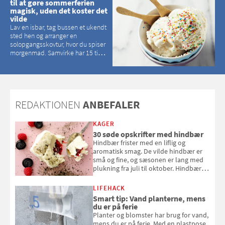
til at gøre sommerferien
magisk, uden det koster det
vilde
Lav en isbar, tag bussen et ukendt
sted hen og arranger en
solopgangsskovtur, hvor du spiser
morgenmad. Samvirke har 15 tips
til, hvordan du kan have en
magisk ferie, uden at det koster
dig det vilde
REDAKTIONEN
ANBEFALER
KAGER
30 søde opskrifter med hindbær
Hindbær frister med en liflig og
aromatisk smag. De vilde hindbær er
små og fine, og sæsonen er lang med
plukning fra juli til oktober. Hindbær
kan spises direkte fra busken, eller du
kan bruge dine hindbær i alt fra
LIFEHACK
bagværk og salater til is og syltning.
Smart tip: Vand planterne, mens
du er på ferie
Planter og blomster har brug for vand,
mens du er på ferie. Med en plastpose,