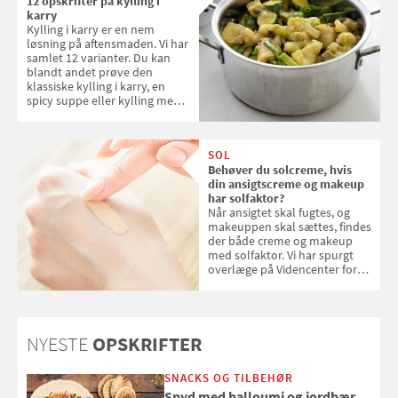
12 opskrifter på kylling i
karry
Kylling i karry er en nem
løsning på aftensmaden. Vi har
samlet 12 varianter. Du kan
blandt andet prøve den
klassiske kylling i karry, en
spicy suppe eller kylling med
kokosris. Velbekomme!
SOL
Behøver du solcreme, hvis
din ansigtscreme og makeup
har solfaktor?
Når ansigtet skal fugtes, og
makeuppen skal sættes, findes
der både creme og makeup
med solfaktor. Vi har spurgt
overlæge på Videncenter for
Hudkræft, Stine Regin Wiegell,
om ansigtscreme og makeup
med SPF kan erstatte
solcreme, når man bevæger
NYESTE
OPSKRIFTER
sig ud i solen
SNACKS OG TILBEHØR
Spyd med halloumi og jordbær