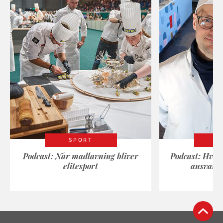
SPORT
Podcast: Når madlavning bliver
Podcast: Hvad
elitesport
ansvarli