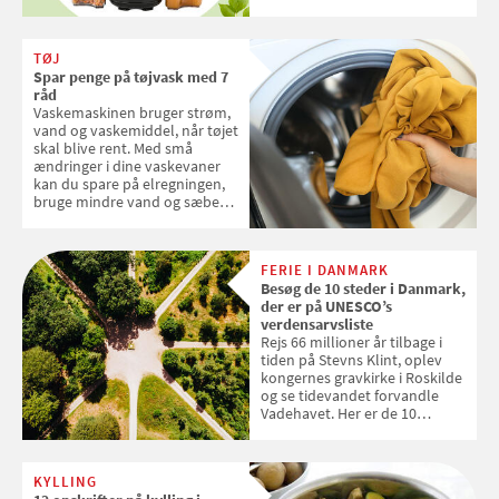
og lige nu kan du stemme om
dine danske og lokale
favoritter. Det fejrer Samvirke
TØJ
med en quiz om alt det danske
Spar penge på tøjvask med 7
frugt, vi elsker. Konkurrencen
råd
slutter fredag d. 18. september
Vaskemaskinen bruger strøm,
2026
vand og vaskemiddel, når tøjet
skal blive rent. Med små
ændringer i dine vaskevaner
kan du spare på elregningen,
bruge mindre vand og sæbe
og forlænge vaskemaskinens
levetid. Samvirke har samlet 7
enkle råd til at spare penge på
FERIE I DANMARK
tøjvasken
Besøg de 10 steder i Danmark,
der er på UNESCO’s
verdensarvsliste
Rejs 66 millioner år tilbage i
tiden på Stevns Klint, oplev
kongernes gravkirke i Roskilde
og se tidevandet forvandle
Vadehavet. Her er de 10
danske steder på UNESCO's
verdensarvsliste
KYLLING