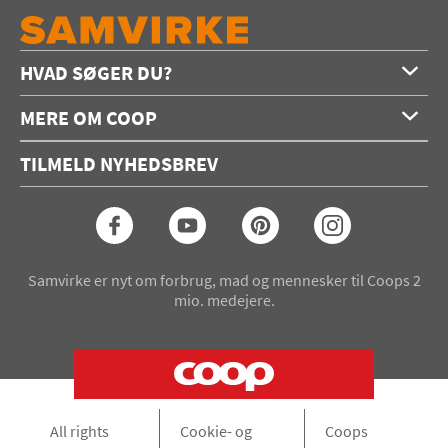
HVAD SØGER DU?
Forside
MERE OM COOP
Opskrifter
Om os
Konkurrencer
TILMELD NYHEDSBREV
Annoncering
Podcast
Coop.dk
Video
Coop medlem
Arkiv
Seneste Samvirke-magasin
Samvirke er nyt om forbrug, mad og mennesker til Coops 2
mio. medejere.
All rights
Cookie- og
Coops