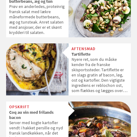
butterbeans, æg og tun
Prøv en anderledes, proteinrig
fransk salat med lækre
måneformede butterbeans,
æg og tunsteak. Anret salaten
med ansjoser, der er et skønt
krydderi til salaten.
AFTENSMAD
Tartiflette
Nyere ret, som du måske
kender fra de franske
skisportssteder. Tartiflette er
en slags gratin af bacon, løg,
ost og kartofler. Den vigtigste
ingrediens er reblochon ost,
som flækkes og lægges over
retten, så den smelter ned i.
OPSKRIFT
Coq au vin med frilands
bacon
Server med kogte kartofler
vendt i hakket persille og nyd
fransk landkøkken, når det