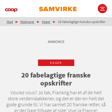
Gå
til
hovedindhold
Brødkrumme
Main
Mad
Madvarer
Kager
20 fabelagtige franske opskrifter
navigation
ANNONCE
KAGER
20 fabelagtige franske
opskrifter
Voulez vous? Jo tak, Frankrig har et af de helt
store verdenskøkkener, og det er der en helt del
gode grunde til. Vi har samlet 20 franske retter, så
er der bare tilbage at sige: Vive la France!