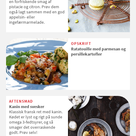
en forfriskende smag af
pistacie og citron. Prøv dem
også lagt sammen med en god
appelsin- eller
ingefærmarmelade.
OPSKRIFT
Ratatouille med parmesan og
persillekartofler
AFTENSMAD
Kanin med svesker
Klassisk fransk ret med kanin.
Kødet er lyst og rigt på sunde
omega 3-fedtsyrer, og så
smager det overraskende
godt. Prøv selv!