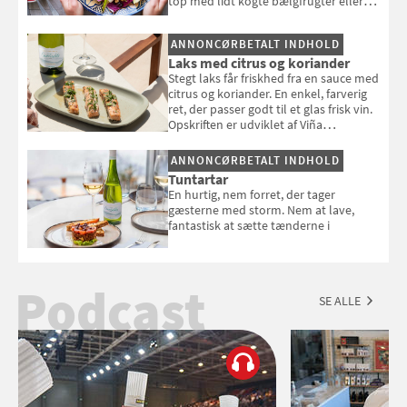
top med lidt kogte bælgfrugter eller
en rest kylling, og nyd den som et let,
selvstændigt måltid. Opskriften er fra
ANNONCØRBETALT INDHOLD
Louisa Lorangs kogebog "Salat".
Laks med citrus og koriander
Stegt laks får friskhed fra en sauce med
citrus og koriander. En enkel, farverig
ret, der passer godt til et glas frisk vin.
Opskriften er udviklet af Viña
Esmeralda.
ANNONCØRBETALT INDHOLD
Tuntartar
En hurtig, nem forret, der tager
gæsterne med storm. Nem at lave,
fantastisk at sætte tænderne i
Podcast
SE ALLE