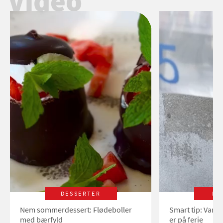
Video
DESSERTER
LI
Nem sommerdessert: Flødeboller
Smart tip: Vand
med bærfyld
er på ferie