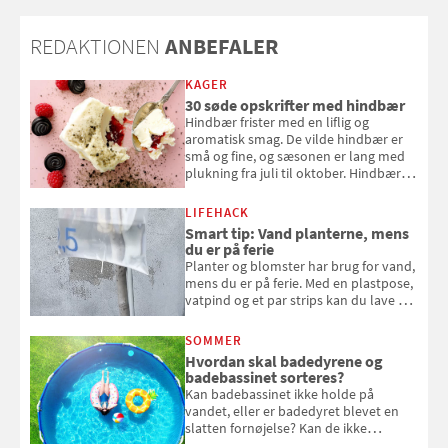
REDAKTIONEN
ANBEFALER
KAGER
30 søde opskrifter med hindbær
Hindbær frister med en liflig og
aromatisk smag. De vilde hindbær er
små og fine, og sæsonen er lang med
plukning fra juli til oktober. Hindbær
kan spises direkte fra busken, eller du
kan bruge dine hindbær i alt fra
LIFEHACK
bagværk og salater til is og syltning.
Smart tip: Vand planterne, mens
du er på ferie
Planter og blomster har brug for vand,
mens du er på ferie. Med en plastpose,
vatpind og et par strips kan du lave dit
eget vandingssystem, så du slipper for
at bede naboen om at vande eller
SOMMER
komme hjem til døde planter
Hvordan skal badedyrene og
badebassinet sorteres?
Kan badebassinet ikke holde på
vandet, eller er badedyret blevet en
slatten fornøjelse? Kan de ikke
repareres, skal du være særligt