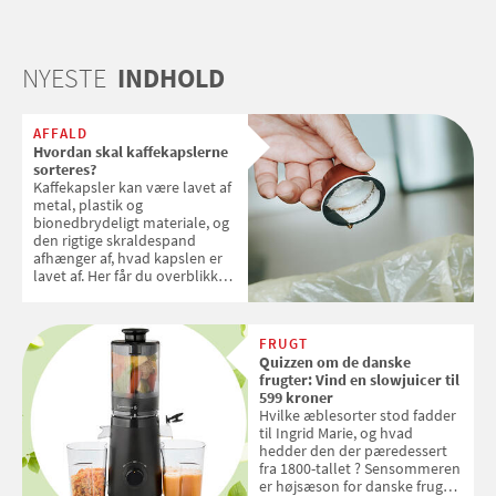
NYESTE
INDHOLD
AFFALD
Hvordan skal kaffekapslerne
sorteres?
Kaffekapsler kan være lavet af
metal, plastik og
bionedbrydeligt materiale, og
den rigtige skraldespand
afhænger af, hvad kapslen er
lavet af. Her får du overblikket
over, hvordan kaffekapslerne
skal sorteres
FRUGT
Quizzen om de danske
frugter: Vind en slowjuicer til
599 kroner
Hvilke æblesorter stod fadder
til Ingrid Marie, og hvad
hedder den der pæredessert
fra 1800-tallet ? Sensommeren
er højsæson for danske fruger,