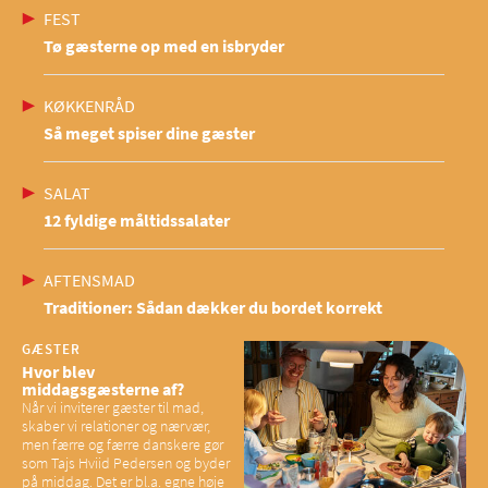
FEST
Tø gæsterne op med en isbryder
KØKKENRÅD
Så meget spiser dine gæster
SALAT
12 fyldige måltidssalater
AFTENSMAD
Traditioner: Sådan dækker du bordet korrekt
GÆSTER
Hvor blev
middagsgæsterne af?
Når vi inviterer gæster til mad,
skaber vi relationer og nærvær,
men færre og færre danskere gør
som Tajs Hviid Pedersen og byder
på middag. Det er bl.a. egne høje