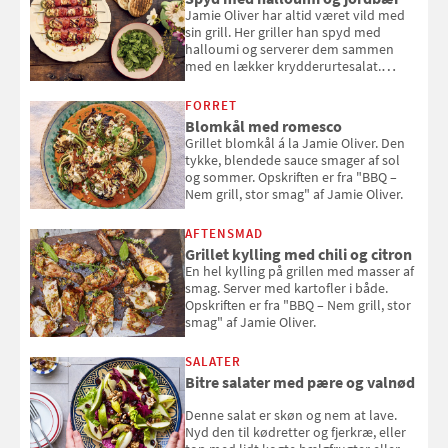
Jamie Oliver har altid været vild med
sin grill. Her griller han spyd med
halloumi og serverer dem sammen
med en lækker krydderurtesalat.
Opskriften er fra “BBQ – Nem grill, stor
smag" af Jamie Oliver.
FORRET
Blomkål med romesco
Grillet blomkål á la Jamie Oliver. Den
tykke, blendede sauce smager af sol
og sommer. Opskriften er fra "BBQ –
Nem grill, stor smag" af Jamie Oliver.
AFTENSMAD
Grillet kylling med chili og citron
En hel kylling på grillen med masser af
smag. Server med kartofler i både.
Opskriften er fra "BBQ – Nem grill, stor
smag" af Jamie Oliver.
SALATER
Bitre salater med pære og valnød
Denne salat er skøn og nem at lave.
Nyd den til kødretter og fjerkræ, eller