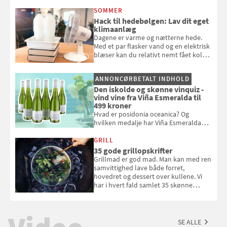
opmærksom, når du smider
SOMMER
badebassinet eller et badedyr ud
Hack til hedebølgen: Lav dit eget
klimaanlæg
Dagene er varme og nætterne hede.
Med et par flasker vand og en elektrisk
blæser kan du relativt nemt fået koldt
pust, når der er varmt ude og inde. Klik
og se, hvordan du gør
ANNONCØRBETALT INDHOLD
Den iskolde og skønne vinquiz -
vind vine fra Viña Esmeralda til
499 kroner
Hvad er posidonia oceanica? Og
hvilken medalje har Viña Esmeralda
White fået ved Mundus vini i 2026? Gæt
med i Samvirkes skønne vinquiz, hvor
GRILL
du kan vinde 6 flasker vin fra Viña
35 gode grillopskrifter
Esmeralda. Konkurrencen slutter 1.
Grillmad er god mad. Man kan med ren
september 2026.
samvittighed lave både forret,
hovedret og dessert over kullene. Vi
har i hvert fald samlet 35 skønne
forslag til en sommeraften i grillens
tegn.
SE ALLE