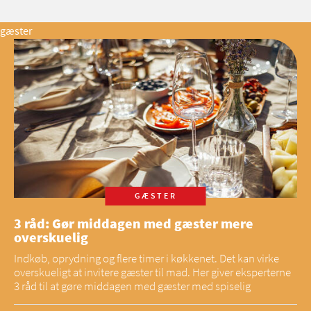
gæster
GÆSTER
3 råd: Gør middagen med gæster mere
overskuelig
Indkøb, oprydning og flere timer i køkkenet. Det kan virke
overskueligt at invitere gæster til mad. Her giver eksperterne
3 råd til at gøre middagen med gæster med spiselig