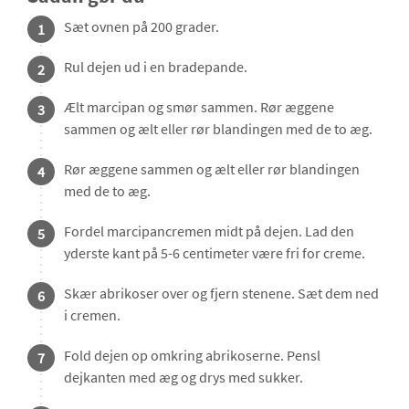
Sæt ovnen på 200 grader.
1
Rul dejen ud i en bradepande.
2
Ælt marcipan og smør sammen. Rør æggene
3
sammen og ælt eller rør blandingen med de to æg.
Rør æggene sammen og ælt eller rør blandingen
4
med de to æg.
Fordel marcipancremen midt på dejen. Lad den
5
yderste kant på 5-6 centimeter være fri for creme.
Skær abrikoser over og fjern stenene. Sæt dem ned
6
i cremen.
Fold dejen op omkring abrikoserne. Pensl
7
dejkanten med æg og drys med sukker.