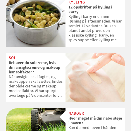
KYLLING
12 opskrifter på kylling i
karry
Kylling i karry er en nem
løsning på aftensmaden. Vi har
samlet 12 varianter. Du kan
blandt andet prøve den
klassiske kylling i karry, en
spicy suppe eller kylling med
kokosris. Velbekomme!
SOL
Behøver du solcreme, hvis
din ansigtscreme og makeup
har solfaktor?
Når ansigtet skal fugtes, og
makeuppen skal sættes, findes
der både creme og makeup
med solfaktor. Vi har spurgt
overlæge på Videncenter for
Hudkræft, Stine Regin Wiegell,
om ansigtscreme og makeup
med SPF kan erstatte
NABOER
solcreme, når man bevæger
Hvor meget må din nabo støje
sig ud i solen
i haven?
Kan du med loven i hånden