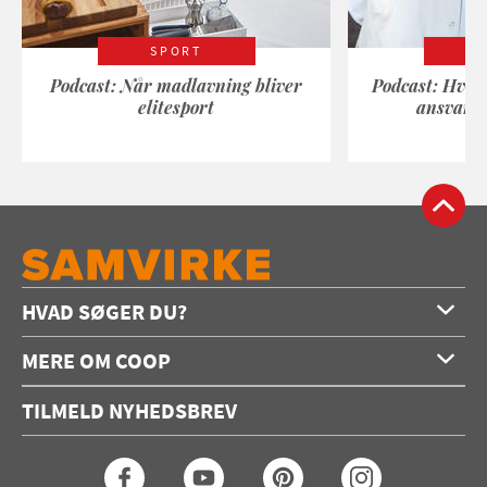
SPORT
Podcast: Når madlavning bliver
Podcast: Hvad
elitesport
ansvarli
HVAD SØGER DU?
Forside
MERE OM COOP
Opskrifter
Om os
Konkurrencer
TILMELD NYHEDSBREV
Annoncering
Podcast
Coop.dk
Video
Coop medlem
Arkiv