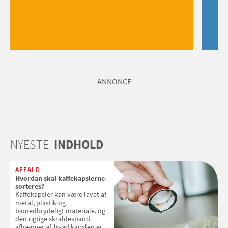
ANNONCE
NYESTE
INDHOLD
AFFALD
Hvordan skal kaffekapslerne
sorteres?
Kaffekapsler kan være lavet af
metal, plastik og
bionedbrydeligt materiale, og
den rigtige skraldespand
afhænger af, hvad kapslen er