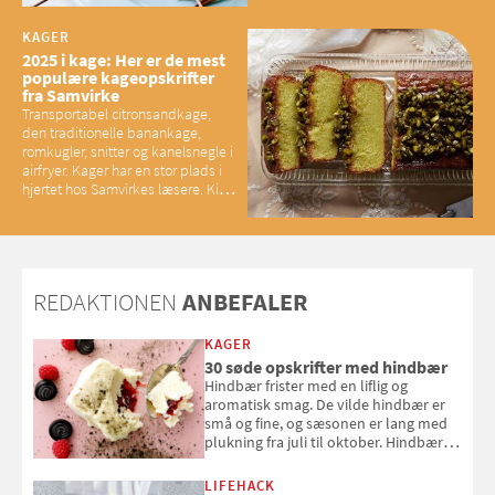
baconelskere
KAGER
2025 i kage: Her er de mest
populære kageopskrifter
fra Samvirke
Transportabel citronsandkage,
den traditionelle banankage,
romkugler, snitter og kanelsnegle i
airfryer. Kager har en stor plads i
hjertet hos Samvirkes læsere. Kig
med og se alle favoritterne fra
2025
REDAKTIONEN
ANBEFALER
KAGER
30 søde opskrifter med hindbær
Hindbær frister med en liflig og
aromatisk smag. De vilde hindbær er
små og fine, og sæsonen er lang med
plukning fra juli til oktober. Hindbær
kan spises direkte fra busken, eller du
kan bruge dine hindbær i alt fra
LIFEHACK