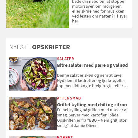
bede din nabo om at stoppe
motorsaven om morgenen
eller skrue ned for musikken
ved festen om natten? Få svar
her
NYESTE
OPSKRIFTER
SALATER
Bitre salater med pære og valnød
Denne salat er skøn og nem at lave.
Nyd den til kødretter og fjerkræ, eller
top med lidt kogte bælgfrugter eller
en rest kylling, og nyd den som et let,
selvstændigt måltid. Opskriften er fra
AFTENSMAD
Louisa Lorangs kogebog "Salat".
Grillet kylling med chili og citron
En hel kylling på grillen med masser af
smag. Server med kartofler i både.
Opskriften er fra "BBQ – Nem grill, stor
smag" af Jamie Oliver.
FORRET