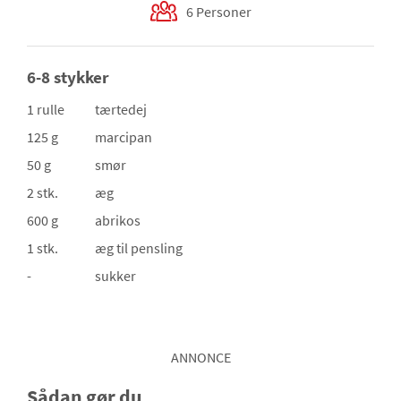
6 Personer
6-8 stykker
1 rulle
tærtedej
125 g
marcipan
50 g
smør
2 stk.
æg
600 g
abrikos
1 stk.
æg
til pensling
-
sukker
ANNONCE
Sådan gør du