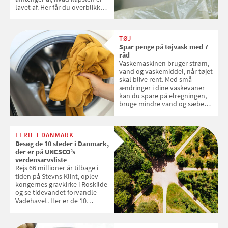
lavet af. Her får du overblikket
over, hvordan kaffekapslerne
skal sorteres
TØJ
Spar penge på tøjvask med 7
råd
Vaskemaskinen bruger strøm,
vand og vaskemiddel, når tøjet
skal blive rent. Med små
ændringer i dine vaskevaner
kan du spare på elregningen,
bruge mindre vand og sæbe
og forlænge vaskemaskinens
levetid. Samvirke har samlet 7
enkle råd til at spare penge på
FERIE I DANMARK
tøjvasken
Besøg de 10 steder i Danmark,
der er på UNESCO’s
verdensarvsliste
Rejs 66 millioner år tilbage i
tiden på Stevns Klint, oplev
kongernes gravkirke i Roskilde
og se tidevandet forvandle
Vadehavet. Her er de 10
danske steder på UNESCO's
verdensarvsliste