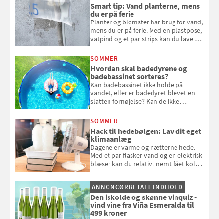
bagværk og salater til is og syltning.
Smart tip: Vand planterne, mens
du er på ferie
Planter og blomster har brug for vand,
mens du er på ferie. Med en plastpose,
vatpind og et par strips kan du lave dit
eget vandingssystem, så du slipper for
at bede naboen om at vande eller
SOMMER
komme hjem til døde planter
Hvordan skal badedyrene og
badebassinet sorteres?
Kan badebassinet ikke holde på
vandet, eller er badedyret blevet en
slatten fornøjelse? Kan de ikke
repareres, skal du være særligt
opmærksom, når du smider
SOMMER
badebassinet eller et badedyr ud
Hack til hedebølgen: Lav dit eget
klimaanlæg
Dagene er varme og nætterne hede.
Med et par flasker vand og en elektrisk
blæser kan du relativt nemt fået koldt
pust, når der er varmt ude og inde. Klik
og se, hvordan du gør
ANNONCØRBETALT INDHOLD
Den iskolde og skønne vinquiz -
vind vine fra Viña Esmeralda til
499 kroner