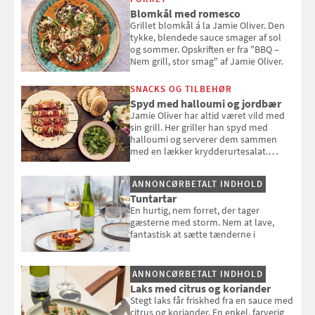
Blomkål med romesco
Grillet blomkål á la Jamie Oliver. Den
tykke, blendede sauce smager af sol
og sommer. Opskriften er fra "BBQ –
Nem grill, stor smag" af Jamie Oliver.
SNACKS OG TILBEHØR
Spyd med halloumi og jordbær
Jamie Oliver har altid været vild med
sin grill. Her griller han spyd med
halloumi og serverer dem sammen
med en lækker krydderurtesalat.
Opskriften er fra “BBQ – Nem grill, stor
smag" af Jamie Oliver.
ANNONCØRBETALT INDHOLD
Tuntartar
En hurtig, nem forret, der tager
gæsterne med storm. Nem at lave,
fantastisk at sætte tænderne i
ANNONCØRBETALT INDHOLD
Laks med citrus og koriander
Stegt laks får friskhed fra en sauce med
citrus og koriander. En enkel, farverig