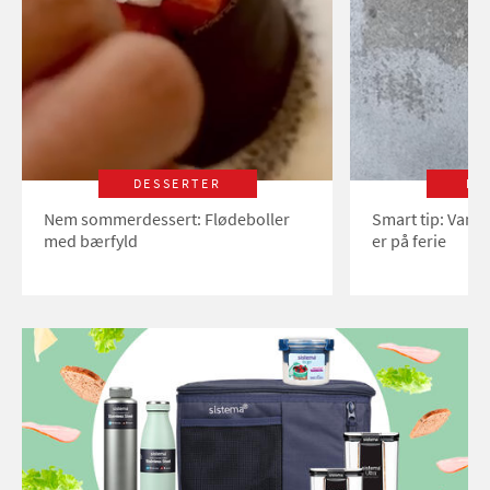
DESSERTER
LI
Nem sommerdessert: Flødeboller
Smart tip: Vand
med bærfyld
er på ferie