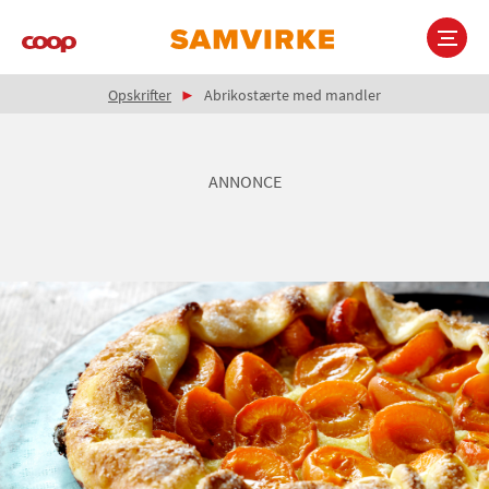
Gå
til
hovedindhold
Brødkrumme
Main
Opskrifter
Abrikostærte med mandler
navigation
ANNONCE