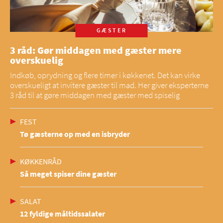
GÆSTER
3 råd: Gør middagen med gæster mere
overskuelig
Indkøb, oprydning og flere timer i køkkenet. Det kan virke
overskueligt at invitere gæster til mad. Her giver eksperterne
3 råd til at gøre middagen med gæster med spiselig
FEST
Tø gæsterne op med en isbryder
KØKKENRÅD
Så meget spiser dine gæster
SALAT
12 fyldige måltidssalater