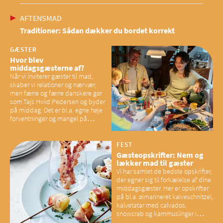
AFTENSMAD
Traditioner: Sådan dækker du bordet korrekt
GÆSTER
Hvor blev
middagsgæsterne af?
Når vi inviterer gæster til mad,
skaber vi relationer og nærvær,
men færre og færre danskere gør
som Tajs Hviid Pedersen og byder
på middag. Det er bl.a. egne høje
forventninger og mangel på
overskud, der spænder ben,
mener eksperter – og det kan
have konsekvenser for vores
FEST
sociale fællesskaber
Gæsteopskrifter: Nem og
lækker mad til gæster
Vi har samlet de bedste opskrifter,
der egner sig til forkælelse af dine
middagsgæster. Her er opskrifter
på bl.a. ølmarineret kalveschnitzel,
kalvetatar med calvados,
snowcrab og kammuslinger i
brunet citronsmør og snacks til