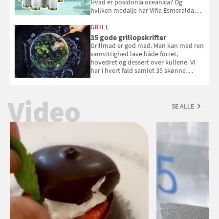
Hvad er posidonia oceanica? Og
hvilken medalje har Viña Esmeralda
White fået ved Mundus vini i 2026? Gæt
med i Samvirkes skønne vinquiz, hvor
GRILL
du kan vinde 6 flasker vin fra Viña
35 gode grillopskrifter
Esmeralda. Konkurrencen slutter 1.
Grillmad er god mad. Man kan med ren
september 2026.
samvittighed lave både forret,
hovedret og dessert over kullene. Vi
har i hvert fald samlet 35 skønne
forslag til en sommeraften i grillens
tegn.
Video
SE ALLE