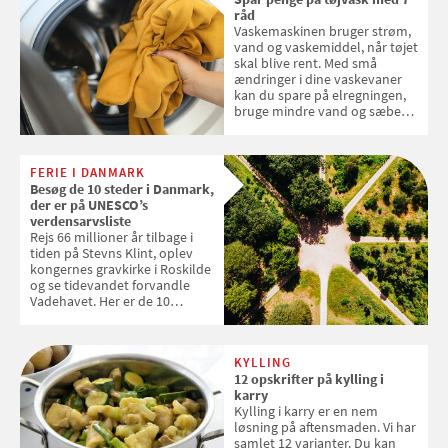
råd
Vaskemaskinen bruger strøm,
vand og vaskemiddel, når tøjet
skal blive rent. Med små
ændringer i dine vaskevaner
kan du spare på elregningen,
bruge mindre vand og sæbe
og forlænge vaskemaskinens
levetid. Samvirke har samlet 7
enkle råd til at spare penge på
FERIE I DANMARK
tøjvasken
Besøg de 10 steder i Danmark,
der er på UNESCO’s
verdensarvsliste
Rejs 66 millioner år tilbage i
tiden på Stevns Klint, oplev
kongernes gravkirke i Roskilde
og se tidevandet forvandle
Vadehavet. Her er de 10
danske steder på UNESCO's
verdensarvsliste
KYLLING
12 opskrifter på kylling i
karry
Kylling i karry er en nem
løsning på aftensmaden. Vi har
samlet 12 varianter. Du kan