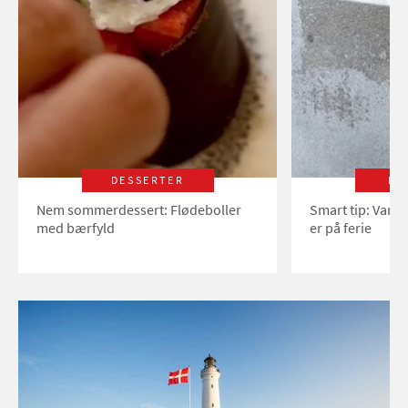
DESSERTER
LI
Nem sommerdessert: Flødeboller
Smart tip: Vand
med bærfyld
er på ferie