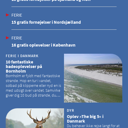
FERIE
15 gratis fornøjelser i Nordsjælland
FERIE
16 gratis oplevelser i København
FERIE I DANMARK
10 fantastiske
badeoplevelser på
Bornholm
Bornholm er fyldt med fantastiske
strande. Hop en tur i vandet,
solbad på klipperne eller nyd en is
med udsigt over vandet. Samvirke
giver dig 10 bud på strande, du
kan besøge på Bornholm
DYR
Oplev »The big 5« i
Danmark
Du behøver ikke rejse langt for at