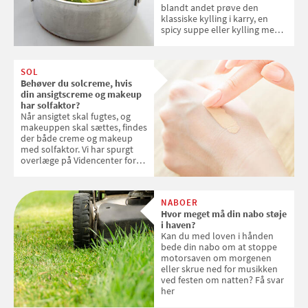
blandt andet prøve den
klassiske kylling i karry, en
spicy suppe eller kylling med
kokosris. Velbekomme!
SOL
Behøver du solcreme, hvis
din ansigtscreme og makeup
har solfaktor?
Når ansigtet skal fugtes, og
makeuppen skal sættes, findes
der både creme og makeup
med solfaktor. Vi har spurgt
overlæge på Videncenter for
Hudkræft, Stine Regin Wiegell,
om ansigtscreme og makeup
med SPF kan erstatte
NABOER
solcreme, når man bevæger
Hvor meget må din nabo støje
sig ud i solen
i haven?
Kan du med loven i hånden
bede din nabo om at stoppe
motorsaven om morgenen
eller skrue ned for musikken
ved festen om natten? Få svar
her