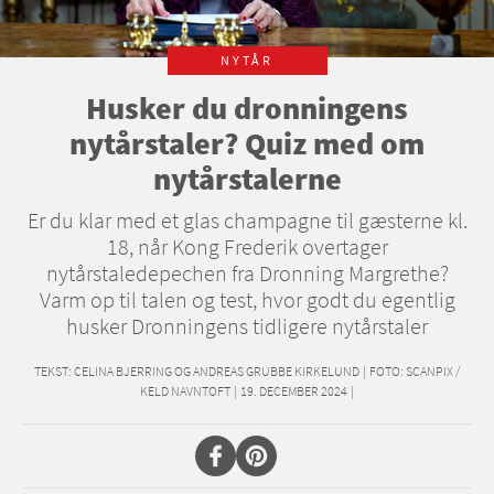
NYTÅR
Husker du dronningens
nytårstaler? Quiz med om
nytårstalerne
Er du klar med et glas champagne til gæsterne kl.
18, når Kong Frederik overtager
nytårstaledepechen fra Dronning Margrethe?
Varm op til talen og test, hvor godt du egentlig
husker Dronningens tidligere nytårstaler
TEKST:
CELINA BJERRING OG ANDREAS GRUBBE KIRKELUND
|
FOTO: SCANPIX /
KELD NAVNTOFT
|
19. DECEMBER 2024
|