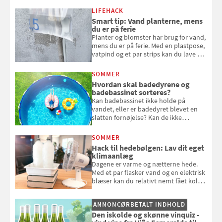
kan bruge dine hindbær i alt fra
LIFEHACK
bagværk og salater til is og syltning.
Smart tip: Vand planterne, mens
du er på ferie
Planter og blomster har brug for vand,
mens du er på ferie. Med en plastpose,
vatpind og et par strips kan du lave dit
eget vandingssystem, så du slipper for
at bede naboen om at vande eller
SOMMER
komme hjem til døde planter
Hvordan skal badedyrene og
badebassinet sorteres?
Kan badebassinet ikke holde på
vandet, eller er badedyret blevet en
slatten fornøjelse? Kan de ikke
repareres, skal du være særligt
opmærksom, når du smider
SOMMER
badebassinet eller et badedyr ud
Hack til hedebølgen: Lav dit eget
klimaanlæg
Dagene er varme og nætterne hede.
Med et par flasker vand og en elektrisk
blæser kan du relativt nemt fået koldt
pust, når der er varmt ude og inde. Klik
og se, hvordan du gør
ANNONCØRBETALT INDHOLD
Den iskolde og skønne vinquiz -