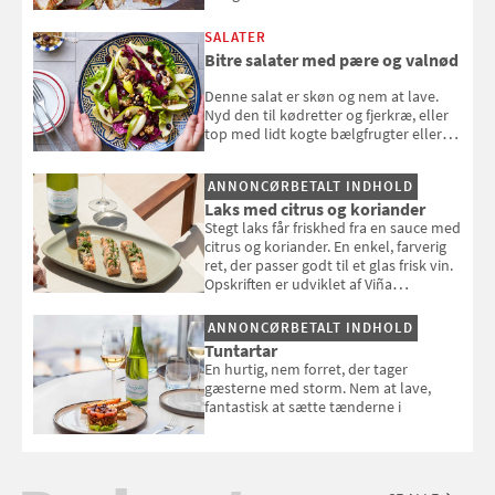
SALATER
Bitre salater med pære og valnød
Denne salat er skøn og nem at lave.
Nyd den til kødretter og fjerkræ, eller
top med lidt kogte bælgfrugter eller
en rest kylling, og nyd den som et let,
selvstændigt måltid. Opskriften er fra
ANNONCØRBETALT INDHOLD
Louisa Lorangs kogebog "Salat".
Laks med citrus og koriander
Stegt laks får friskhed fra en sauce med
citrus og koriander. En enkel, farverig
ret, der passer godt til et glas frisk vin.
Opskriften er udviklet af Viña
Esmeralda.
ANNONCØRBETALT INDHOLD
Tuntartar
En hurtig, nem forret, der tager
gæsterne med storm. Nem at lave,
fantastisk at sætte tænderne i