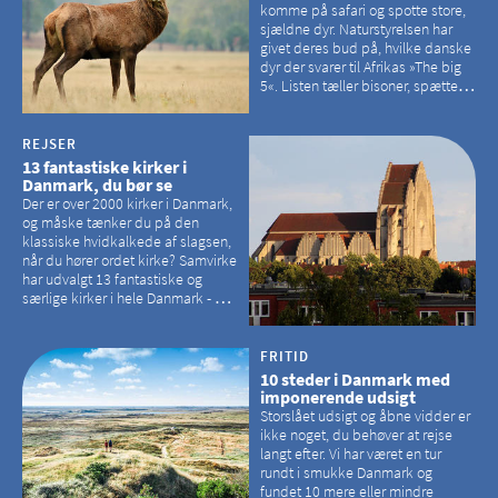
komme på safari og spotte store,
sjældne dyr. Naturstyrelsen har
givet deres bud på, hvilke danske
dyr der svarer til Afrikas »The big
5«. Listen tæller bisoner, spættede
sæler, vilde heste, krondyr og
havørne.
REJSER
13 fantastiske kirker i
Danmark, du bør se
Der er over 2000 kirker i Danmark,
og måske tænker du på den
klassiske hvidkalkede af slagsen,
når du hører ordet kirke? Samvirke
har udvalgt 13 fantastiske og
særlige kirker i hele Danmark - og
der er langt mellem den klassiske,
hvidkalkede kirke. Se et bud på,
hvilke kirker, der er en omvej værd
FRITID
10 steder i Danmark med
imponerende udsigt
Storslået udsigt og åbne vidder er
ikke noget, du behøver at rejse
langt efter. Vi har været en tur
rundt i smukke Danmark og
fundet 10 mere eller mindre