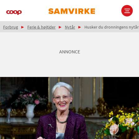
Gå
til
hovedindhold
Brødkrumme
Main
Forbrug
Ferie & højtider
Nytår
Husker du dronningens nytår
navigation
ANNONCE