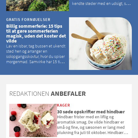
kendte steder med en udsigt, som
kan tage pusten fra de fleste
GRATIS FORNØJELSER
Billig sommerferie: 15 tips
til at gøre sommerferien
magisk, uden det koster det
vilde
Lav en isbar, tag bussen et ukendt
sted hen og arranger en
solopgangsskovtur, hvor du spiser
morgenmad. Samvirke har 15 tips
til, hvordan du kan have en
magisk ferie, uden at det koster
dig det vilde
REDAKTIONEN
ANBEFALER
KAGER
30 søde opskrifter med hindbær
Hindbær frister med en liflig og
aromatisk smag. De vilde hindbær er
små og fine, og sæsonen er lang med
plukning fra juli til oktober. Hindbær
kan spises direkte fra busken, eller du