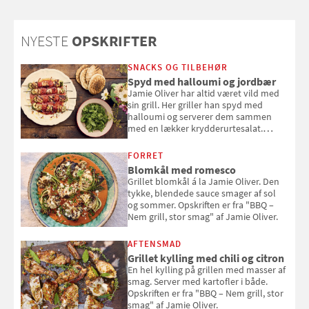
NYESTE
OPSKRIFTER
SNACKS OG TILBEHØR
Spyd med halloumi og jordbær
Jamie Oliver har altid været vild med
sin grill. Her griller han spyd med
halloumi og serverer dem sammen
med en lækker krydderurtesalat.
Opskriften er fra “BBQ – Nem grill, stor
smag" af Jamie Oliver.
FORRET
Blomkål med romesco
Grillet blomkål á la Jamie Oliver. Den
tykke, blendede sauce smager af sol
og sommer. Opskriften er fra "BBQ –
Nem grill, stor smag" af Jamie Oliver.
AFTENSMAD
Grillet kylling med chili og citron
En hel kylling på grillen med masser af
smag. Server med kartofler i både.
Opskriften er fra "BBQ – Nem grill, stor
smag" af Jamie Oliver.