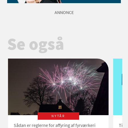
ANNONCE
Se også
NYTÅR
Sådan er reglerne for affyring af fyrværkeri
Tilm