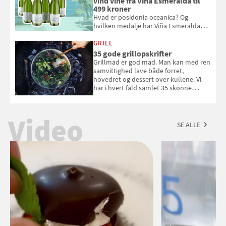
vind vine fra Viña Esmeralda til
499 kroner
Hvad er posidonia oceanica? Og
hvilken medalje har Viña Esmeralda
White fået ved Mundus vini i 2026? Gæt
med i Samvirkes skønne vinquiz, hvor
GRILL
du kan vinde 6 flasker vin fra Viña
35 gode grillopskrifter
Esmeralda. Konkurrencen slutter 1.
Grillmad er god mad. Man kan med ren
september 2026.
samvittighed lave både forret,
hovedret og dessert over kullene. Vi
har i hvert fald samlet 35 skønne
forslag til en sommeraften i grillens
tegn.
Video
SE ALLE