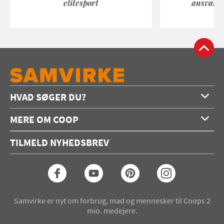
elitesport
ansvarli
HVAD SØGER DU?
Forside
MERE OM COOP
Opskrifter
Om os
Konkurrencer
TILMELD NYHEDSBREV
Annoncering
Podcast
Coop.dk
Video
Coop medlem
Arkiv
Seneste Samvirke-magasin
Samvirke er nyt om forbrug, mad og mennesker til Coops 2
mio. medejere.