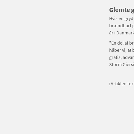
Glemte g
Hvis en gryd
brændbart p
år i Danmark
"En del af b
håber vi, at
gratis, adva
Storm Giersi
(Artiklen fo