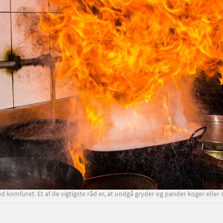
 komfuret. Et af de vigtigste råd er, at undgå gryder og pander koger eller s