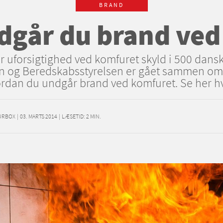
BRAND
dgår du brand ved
er uforsigtighed ved komfuret skyld i 500 dans
en og Beredskabsstyrelsen er gået sammen om
vordan du undgår brand ved komfuret. Se her 
URBOX
|
03. MARTS 2014
|
LÆSETID:
2
MIN.