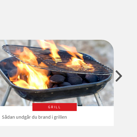
GRILL
Sådan undgår du brand i grillen
Pas på
hjem