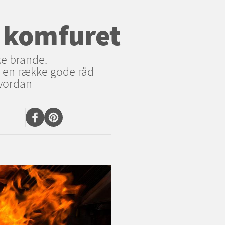
 komfuret
ke brande.
 en række gode råd
hvordan