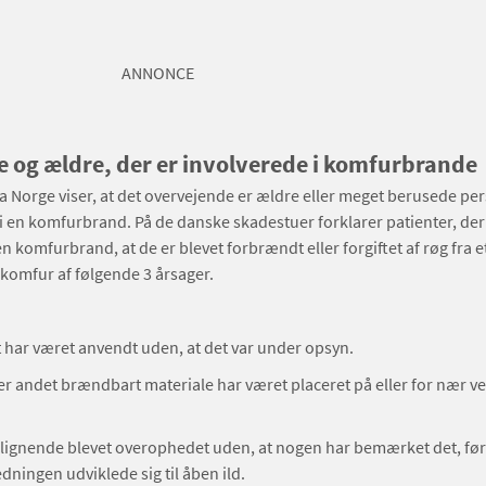
ANNONCE
 og ældre, der er involverede i komfurbrande
ra Norge viser, at det overvejende er ældre eller meget berusede per
i en komfurbrand. På de danske skadestuer forklarer patienter, der
en komfurbrand, at de er blevet forbrændt eller forgiftet af røg fra e
omfur af følgende 3 årsager.
har været anvendt uden, at det var under opsyn.
ler andet brændbart materiale har været placeret på eller for nær v
r lignende blevet overophedet uden, at nogen har bemærket det, før
ningen udviklede sig til åben ild.