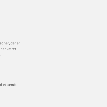
soner, der er
 har været
t
ed et tændt