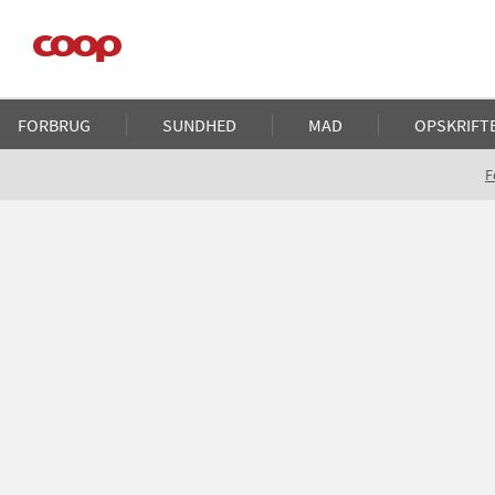
Gå
til
hovedindhold
Main
FORBRUG
SUNDHED
MAD
OPSKRIFT
navigation
Brødkrumme
F