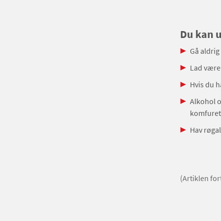
Du kan u
Gå aldrig
Lad være 
Hvis du h
Alkohol o
komfuret
Hav røgala
(Artiklen fo