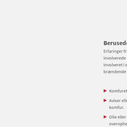
Berusede
Erfaringer f
involverede 
involveret i 
brændende k
Komfuret 
Aviser el
komfur.
Olie elle
overophed