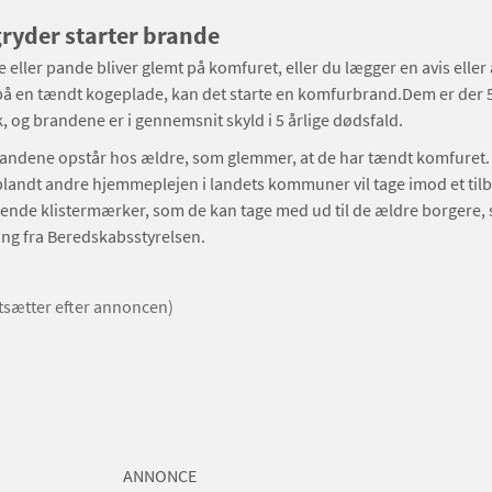
ryder starter brande
e eller pande bliver glemt på komfuret, eller du lægger en avis eller
å en tændt kogeplade, kan det starte en komfurbrand.Dem er der 5
, og brandene er i gennemsnit skyld i 5 årlige dødsfald.
randene opstår hos ældre, som glemmer, at de har tændt komfuret.
 blandt andre hjemmeplejen i landets kommuner vil tage imod et ti
rende klistermærker, som de kan tage med ud til de ældre borgere, s
ng fra Beredskabsstyrelsen.
rtsætter efter annoncen)
ANNONCE