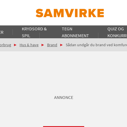
KRYDSORD &
TEGN
QUIZ OG
ER
SPIL
ABONNEMENT
KONKURR
orbrug
Hus & have
Brand
Sådan undgår du brand ved komfur
ANNONCE