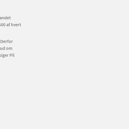
 andet
00 af hvert
 Derfor
lbud om
iger Pil