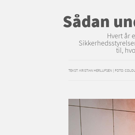
Sådan un
Hvert år 
Sikkerhedsstyrels
til, h
TEKST:
KRISTIAN HERLUFSEN
|
FOTO: COLO