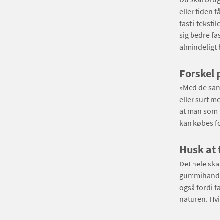
eller tiden få
fast i tekst
sig bedre fa
almindeligt 
Forskel 
»Med de samm
eller surt m
at man som 
kan købes f
Husk at 
Det hele ska
gummihandsk
også fordi fa
naturen. Hvi