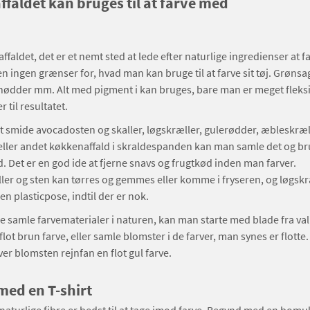
faldet kan bruges til at farve med
ffaldet, det er et nemt sted at lede efter naturlige ingredienser at 
n ingen grænser for, hvad man kan bruge til at farve sit tøj. Grønsag
nødder mm. Alt med pigment i kan bruges, bare man er meget fleksib
 til resultatet.
 at smide avocadosten og skaller, løgskræller, gulerødder, æbleskræl
ller andet køkkenaffald i skraldespanden kan man samle det og brug
d. Det er en god ide at fjerne snavs og frugtkød inden man farver.
er og sten kan tørres og gemmes eller komme i fryseren, og løgsk
en plasticpose, indtil der er nok.
e samle farvematerialer i naturen, kan man starte med blade fra v
flot brun farve, eller samle blomster i de farver, man synes er flotte.
er blomsten rejnfan en flot gul farve.
ed en T-shirt