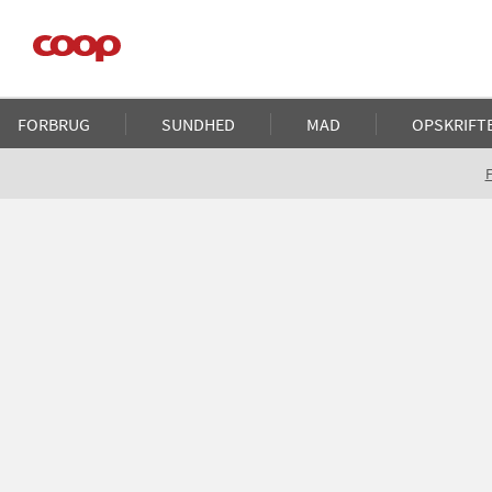
Gå
til
hovedindhold
Main
FORBRUG
SUNDHED
MAD
OPSKRIFT
navigation
Brødkrumme