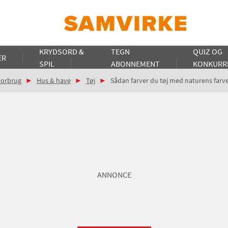
KRYDSORD &
TEGN
QUIZ OG
ER
SPIL
ABONNEMENT
KONKURR
Forbrug
Hus & have
Tøj
Sådan farver du tøj med naturens farv
ANNONCE