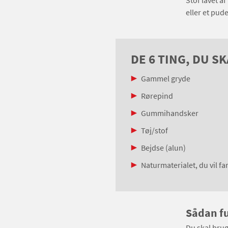
Stof lavet a
eller et pud
DE 6 TING, DU S
Gammel gryde
Rørepind
Gummihandsker
Tøj/stof
Bejdse (alun)
Naturmaterialet, du vil f
Sådan f
Du skal brug