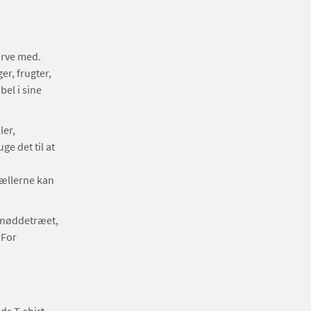
farve med.
er, frugter,
el i sine
ler,
e det til at
rællerne kan
alnøddetræet,
 For