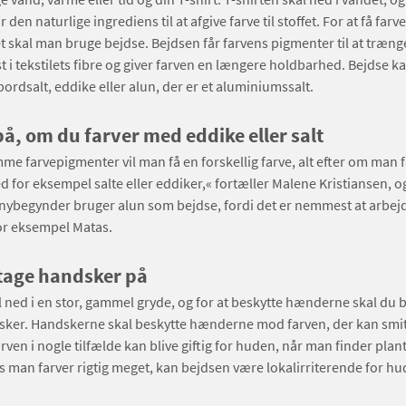
r den naturlige ingrediens til at afgive farve til stoffet. For at få farve
ilet skal man bruge bejdse. Bejdsen får farvens pigmenter til at træng
st i tekstilets fibre og giver farven en længere holdbarhed. Bejdse k
bordsalt, eddike eller alun, der er et aluminiumssalt.
på, om du farver med eddike eller salt
e farvepigmenter vil man få en forskellig farve, alt efter om man f
ed for eksempel salte eller eddiker,« fortæller Malene Kristiansen, o
nybegynder bruger alun som bejdse, fordi det er nemmest at arbej
or eksempel Matas.
tage handsker på
l ned i en stor, gammel gryde, og for at beskytte hænderne skal du 
er. Handskerne skal beskytte hænderne mod farven, der kan smit
rven i nogle tilfælde kan blive giftig for huden, når man finder plant
s man farver rigtig meget, kan bejdsen være lokalirriterende for hu