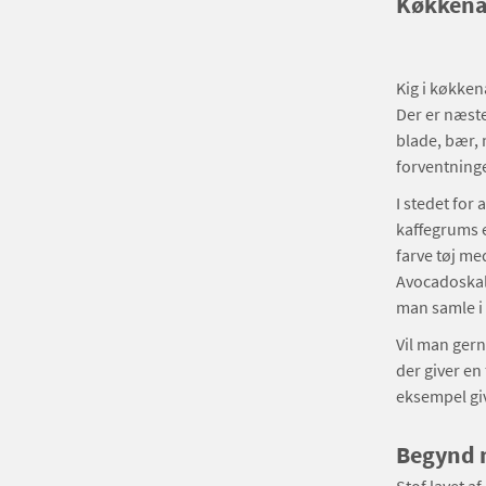
Køkkenaf
Kig i køkkena
Der er næste
blade, bær, 
forventninger
I stedet for
kaffegrums e
farve tøj me
Avocadoskall
man samle i 
Vil man gern
der giver en 
eksempel giv
Begynd m