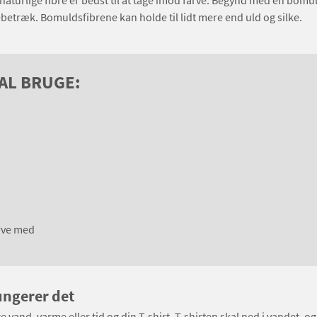
f naturlige fibre er bedst til at tage imod farve. Begynd med en bomul
ebetræk. Bomuldsfibrene kan holde til lidt mere end uld og silke.
KAL BRUGE:
arve med
ungerer det
e vand, varme eller tid og din T-shirt. T-shirten skal ned i vandet, 