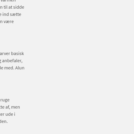
n til at sidde
e ind sætte
an være
arver basisk
g anbefaler,
de med. Alun
bruge
te af, men
er ude i
den.