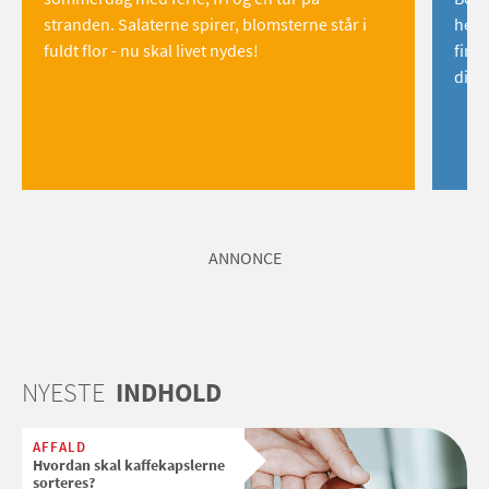
stranden. Salaterne spirer, blomsterne står i
hemm
fuldt flor - nu skal livet nydes!
find
dig!
ANNONCE
NYESTE
INDHOLD
AFFALD
Hvordan skal kaffekapslerne
sorteres?