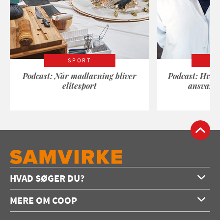
SPORT
Podcast: Når madlavning bliver
Podcast: Hvad
elitesport
ansvarli
HVAD SØGER DU?
Forside
MERE OM COOP
Opskrifter
Om os
Konkurrencer