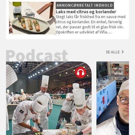
ANNONCØRBETALT INDHOLD
Laks med citrus og koriander
Stegt laks får friskhed fra en sauce med
citrus og koriander. En enkel, farverig
ret, der passer godt til et glas frisk vin.
Opskriften er udviklet af Viña
Esmeralda.
Podcast
SE ALLE