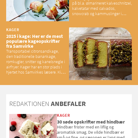
på bl.a. ølmarineret kalveschnitzel,
kalvetatar med calvados,
snowcrab og kammuslinger i
brunet citronsmør og snacks til
baconelskere
KAGER
2025 i kage: Her er de mest
populære kageopskrifter
fra Samvirke
Transportabel citronsandkage,
den traditionelle banankage,
romkugler, snitter og kanelsnegle i
airfryer. Kager har en stor plads i
hjertet hos Samvirkes læsere. Kig
med og se alle favoritterne fra
2025
REDAKTIONEN
ANBEFALER
KAGER
30 søde opskrifter med hindbær
Hindbær frister med en liflig og
aromatisk smag. De vilde hindbær er
små og fine, og sæsonen er lang med