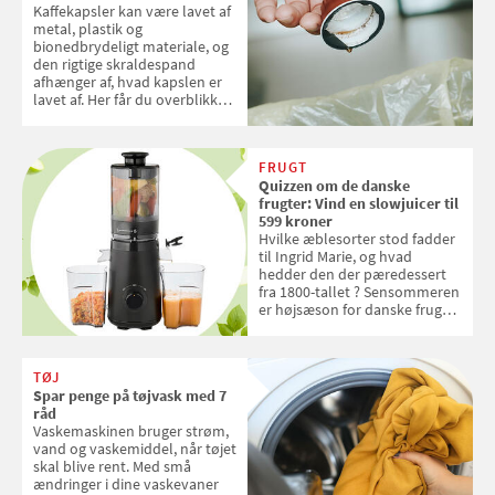
Kaffekapsler kan være lavet af
metal, plastik og
bionedbrydeligt materiale, og
den rigtige skraldespand
afhænger af, hvad kapslen er
lavet af. Her får du overblikket
over, hvordan kaffekapslerne
skal sorteres
FRUGT
Quizzen om de danske
frugter: Vind en slowjuicer til
599 kroner
Hvilke æblesorter stod fadder
til Ingrid Marie, og hvad
hedder den der pæredessert
fra 1800-tallet ? Sensommeren
er højsæson for danske fruger,
og lige nu kan du stemme om
dine danske og lokale
favoritter. Det fejrer Samvirke
TØJ
med en quiz om alt det danske
Spar penge på tøjvask med 7
frugt, vi elsker. Konkurrencen
råd
slutter fredag d. 18. september
Vaskemaskinen bruger strøm,
2026
vand og vaskemiddel, når tøjet
skal blive rent. Med små
ændringer i dine vaskevaner