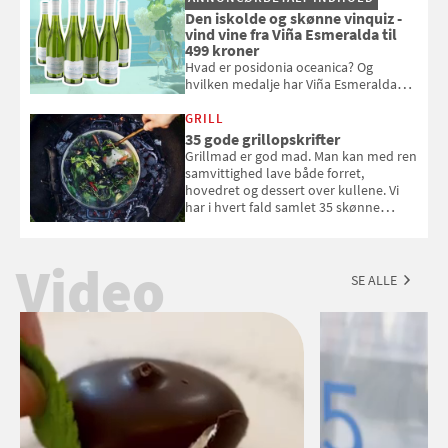
Den iskolde og skønne vinquiz -
vind vine fra Viña Esmeralda til
499 kroner
Hvad er posidonia oceanica? Og
hvilken medalje har Viña Esmeralda
White fået ved Mundus vini i 2026? Gæt
med i Samvirkes skønne vinquiz, hvor
GRILL
du kan vinde 6 flasker vin fra Viña
35 gode grillopskrifter
Esmeralda. Konkurrencen slutter 1.
Grillmad er god mad. Man kan med ren
september 2026.
samvittighed lave både forret,
hovedret og dessert over kullene. Vi
har i hvert fald samlet 35 skønne
forslag til en sommeraften i grillens
tegn.
Video
SE ALLE