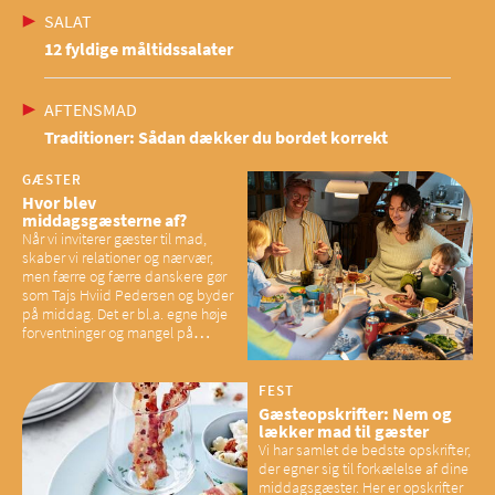
SALAT
12 fyldige måltidssalater
AFTENSMAD
Traditioner: Sådan dækker du bordet korrekt
GÆSTER
Hvor blev
middagsgæsterne af?
Når vi inviterer gæster til mad,
skaber vi relationer og nærvær,
men færre og færre danskere gør
som Tajs Hviid Pedersen og byder
på middag. Det er bl.a. egne høje
forventninger og mangel på
overskud, der spænder ben,
mener eksperter – og det kan
have konsekvenser for vores
FEST
sociale fællesskaber
Gæsteopskrifter: Nem og
lækker mad til gæster
Vi har samlet de bedste opskrifter,
der egner sig til forkælelse af dine
middagsgæster. Her er opskrifter