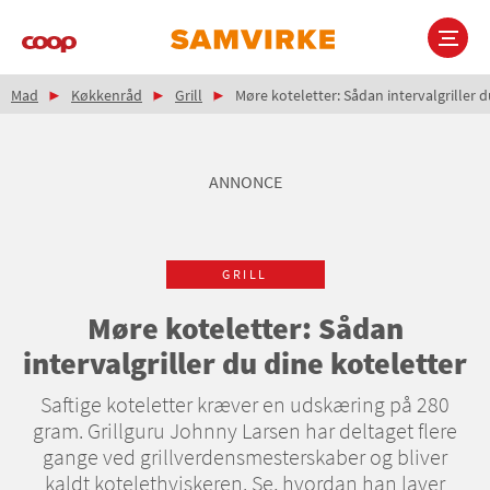
Gå
til
hovedindhold
Brødkrumme
Main
Mad
Køkkenråd
Grill
Møre koteletter: Sådan intervalgriller d
navigation
ANNONCE
GRILL
Møre koteletter: Sådan
intervalgriller du dine koteletter
Saftige koteletter kræver en udskæring på 280
gram. Grillguru Johnny Larsen har deltaget flere
gange ved grillverdensmesterskaber og bliver
kaldt kotelethviskeren. Se, hvordan han laver