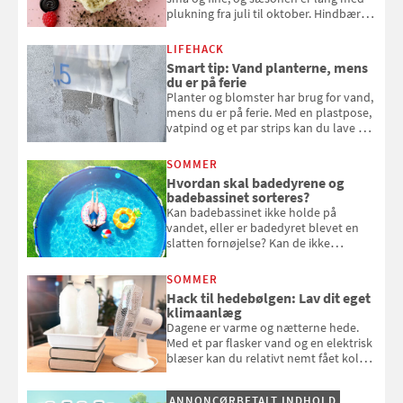
plukning fra juli til oktober. Hindbær
kan spises direkte fra busken, eller du
kan bruge dine hindbær i alt fra
LIFEHACK
bagværk og salater til is og syltning.
Smart tip: Vand planterne, mens
du er på ferie
Planter og blomster har brug for vand,
mens du er på ferie. Med en plastpose,
vatpind og et par strips kan du lave dit
eget vandingssystem, så du slipper for
at bede naboen om at vande eller
SOMMER
komme hjem til døde planter
Hvordan skal badedyrene og
badebassinet sorteres?
Kan badebassinet ikke holde på
vandet, eller er badedyret blevet en
slatten fornøjelse? Kan de ikke
repareres, skal du være særligt
opmærksom, når du smider
SOMMER
badebassinet eller et badedyr ud
Hack til hedebølgen: Lav dit eget
klimaanlæg
Dagene er varme og nætterne hede.
Med et par flasker vand og en elektrisk
blæser kan du relativt nemt fået koldt
pust, når der er varmt ude og inde. Klik
og se, hvordan du gør
ANNONCØRBETALT INDHOLD