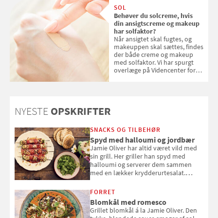
SOL
Behøver du solcreme, hvis
din ansigtscreme og makeup
har solfaktor?
Når ansigtet skal fugtes, og
makeuppen skal sættes, findes
der både creme og makeup
med solfaktor. Vi har spurgt
overlæge på Videncenter for
Hudkræft, Stine Regin Wiegell,
om ansigtscreme og makeup
med SPF kan erstatte
solcreme, når man bevæger
NYESTE
OPSKRIFTER
sig ud i solen
SNACKS OG TILBEHØR
Spyd med halloumi og jordbær
Jamie Oliver har altid været vild med
sin grill. Her griller han spyd med
halloumi og serverer dem sammen
med en lækker krydderurtesalat.
Opskriften er fra “BBQ – Nem grill, stor
smag" af Jamie Oliver.
FORRET
Blomkål med romesco
Grillet blomkål á la Jamie Oliver. Den