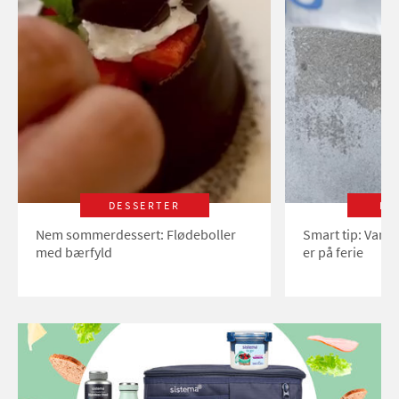
DESSERTER
LI
Nem sommerdessert: Flødeboller
Smart tip: Vand
med bærfyld
er på ferie