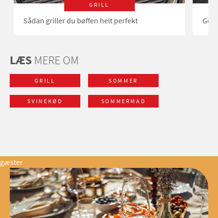
GRILL
Sådan griller du bøffen helt perfekt
Gode
LÆS
MERE OM
GRILL
SOMMER
SVINEKØD
SOMMERMAD
gæster