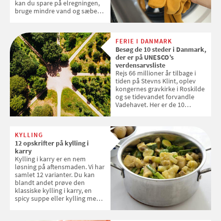
kan du spare på elregningen,
bruge mindre vand og sæbe
og forlænge vaskemaskinens
levetid. Samvirke har samlet 7
enkle råd til at spare penge på
FERIE I DANMARK
tøjvasken
Besøg de 10 steder i Danmark,
der er på UNESCO’s
verdensarvsliste
Rejs 66 millioner år tilbage i
tiden på Stevns Klint, oplev
kongernes gravkirke i Roskilde
og se tidevandet forvandle
Vadehavet. Her er de 10
danske steder på UNESCO's
verdensarvsliste
KYLLING
12 opskrifter på kylling i
karry
Kylling i karry er en nem
løsning på aftensmaden. Vi har
samlet 12 varianter. Du kan
blandt andet prøve den
klassiske kylling i karry, en
spicy suppe eller kylling med
kokosris. Velbekomme!