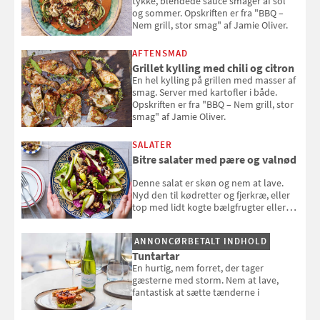
tykke, blendede sauce smager af sol
og sommer. Opskriften er fra "BBQ –
Nem grill, stor smag" af Jamie Oliver.
AFTENSMAD
Grillet kylling med chili og citron
En hel kylling på grillen med masser af
smag. Server med kartofler i både.
Opskriften er fra "BBQ – Nem grill, stor
smag" af Jamie Oliver.
SALATER
Bitre salater med pære og valnød
Denne salat er skøn og nem at lave.
Nyd den til kødretter og fjerkræ, eller
top med lidt kogte bælgfrugter eller
en rest kylling, og nyd den som et let,
selvstændigt måltid. Opskriften er fra
ANNONCØRBETALT INDHOLD
Louisa Lorangs kogebog "Salat".
Tuntartar
En hurtig, nem forret, der tager
gæsterne med storm. Nem at lave,
fantastisk at sætte tænderne i