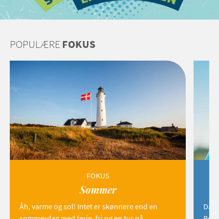
POPULÆRE
FOKUS
FOKUS
Sommer
Åh, varme og sol! Intet er skønnere end en
Danm
sommerdag med ferie, fri og en tur på
Born