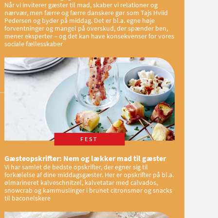
Når vi inviterer gæster til mad, skaber vi relationer og
nærvær, men færre og færre danskere gør som Tajs Hviid
Pedersen og byder på middag. Det er bl.a. egne høje
forventninger og mangel på overskud, der spænder ben,
mener eksperter – og det kan have konsekvenser for vores
sociale fællesskaber
FEST
Gæsteopskrifter: Nem og lækker mad til gæster
Vi har samlet de bedste opskrifter, der egner sig til
forkælelse af dine middagsgæster. Her er opskrifter på bl.a.
ølmarineret kalveschnitzel, kalvetatar med calvados,
snowcrab og kammuslinger i brunet citronsmør og snacks
til baconelskere