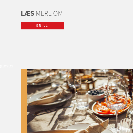
LÆS
MERE OM
GRILL
gæster