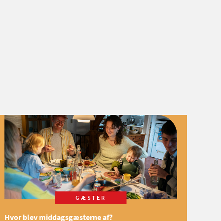
GÆSTER
Hvor blev middagsgæsterne af?