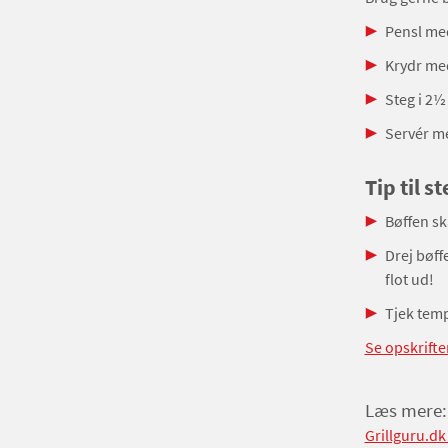
Pensl med
Krydr med
Steg i 2½
Servér me
Tip til 
Bøffen sk
Drej bøff
flot ud!
Tjek temp
Se opskrifte
Læs mere:
Grillguru.dk