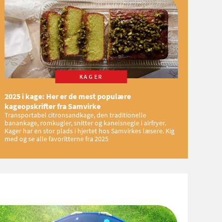
KAGER
2025 i kage: Her er de mest populære
kageopskrifter fra Samvirke
Transportabel citronsandkage, den traditionelle
banankage, romkugler, snitter og kanelsnegle i airfryer.
Kager har en stor plads i hjertet hos Samvirkes læsere. Kig
med og se alle favoritterne fra 2025