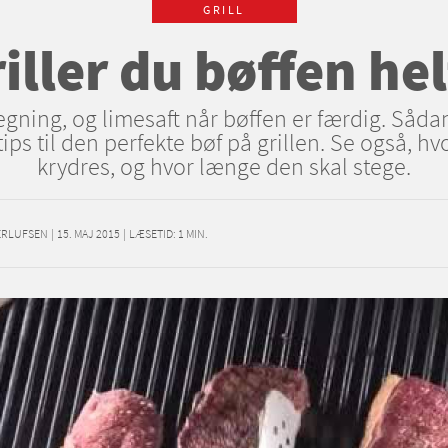
GRILL
iller du bøffen hel
gning, og limesaft når bøffen er færdig. Sådan 
ps til den perfekte bøf på grillen. Se også, h
krydres, og hvor længe den skal stege.
HERLUFSEN
|
15. MAJ 2015
|
LÆSETID:
1
MIN.