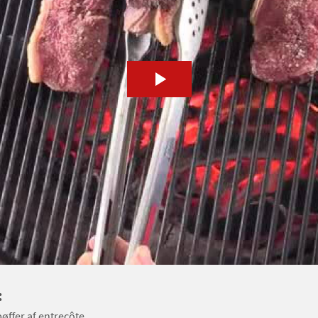
:
øffer af entrecôte