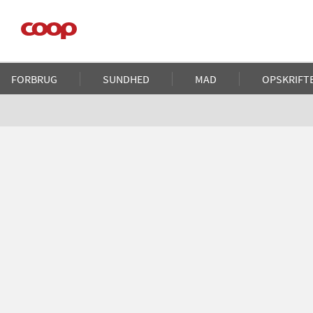
Gå
til
hovedindhold
Main
FORBRUG
SUNDHED
MAD
OPSKRIFT
navigation
Brødkrumme