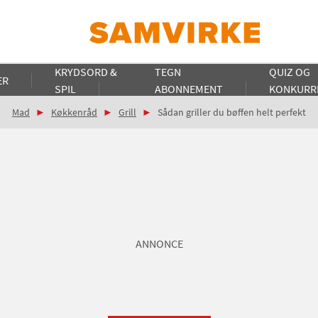
KRYDSORD &
TEGN
QUIZ OG
ER
SPIL
ABONNEMENT
KONKURR
Mad
Køkkenråd
Grill
Sådan griller du bøffen helt perfekt
ANNONCE