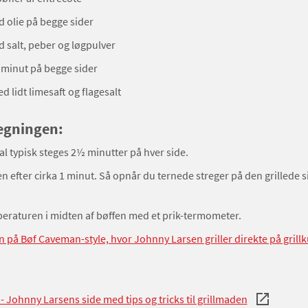
 olie på begge sider
 salt, peber og løgpulver
 minut på begge sider
d lidt limesaft og flagesalt
stegningen:
al typisk steges 2½ minutter på hver side.
en efter cirka 1 minut. Så opnår du ternede streger på den grillede s
eraturen i midten af bøffen med et prik-termometer.
n på Bøf Caveman-style, hvor Johnny Larsen griller direkte på grillk
 - Johnny Larsens side med tips og tricks til grillmaden