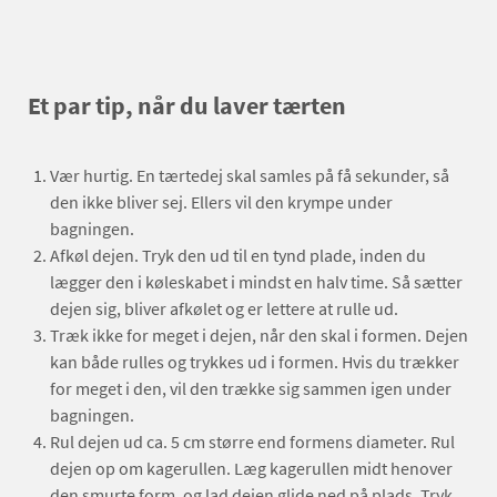
Et par tip, når du laver tærten
Vær hurtig. En tærtedej skal samles på få sekunder, så
den ikke bliver sej. Ellers vil den krympe under
bagningen.
Afkøl dejen. Tryk den ud til en tynd plade, inden du
lægger den i køleskabet i mindst en halv time. Så sætter
dejen sig, bliver afkølet og er lettere at rulle ud.
Træk ikke for meget i dejen, når den skal i formen. Dejen
kan både rulles og trykkes ud i formen. Hvis du trækker
for meget i den, vil den trække sig sammen igen under
bagningen.
Rul dejen ud ca. 5 cm større end formens diameter. Rul
dejen op om kagerullen. Læg kagerullen midt henover
den smurte form, og lad dejen glide ned på plads. Tryk