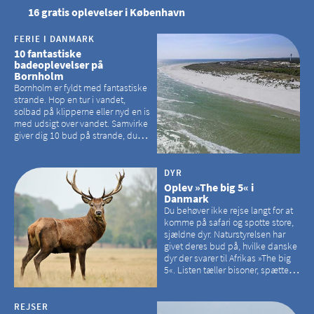
16 gratis oplevelser i København
FERIE I DANMARK
10 fantastiske
badeoplevelser på
Bornholm
Bornholm er fyldt med fantastiske
strande. Hop en tur i vandet,
solbad på klipperne eller nyd en is
med udsigt over vandet. Samvirke
giver dig 10 bud på strande, du
kan besøge på Bornholm
DYR
Oplev »The big 5« i
Danmark
Du behøver ikke rejse langt for at
komme på safari og spotte store,
sjældne dyr. Naturstyrelsen har
givet deres bud på, hvilke danske
dyr der svarer til Afrikas »The big
5«. Listen tæller bisoner, spættede
sæler, vilde heste, krondyr og
havørne.
REJSER