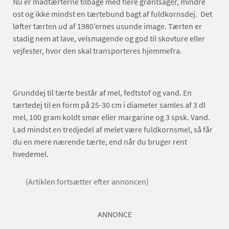
Nu er madtærterne tilbage med flere grøntsager, mindre
ost og ikke mindst en tærtebund bagt af fuldkornsdej. Det
løfter tærten ud af 1980’ernes usunde image. Tærten er
stadig nem at lave, velsmagende og god til skovture eller
vejfester, hvor den skal transporteres hjemmefra.
Grunddej til tærte består af mel, fedtstof og vand. En
tærtedej til en form på 25-30 cm i diameter samles af 3 dl
mel, 100 gram koldt smør eller margarine og 3 spsk. Vand.
Lad mindst en tredjedel af melet være fuldkornsmel, så får
du en mere nærende tærte, end når du bruger rent
hvedemel.
(Artiklen fortsætter efter annoncen)
ANNONCE