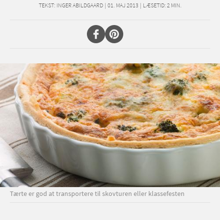
TEKST:
INGER ABILDGAARD
|
01. MAJ 2013
|
LÆSETID:
2
MIN.
Tærte er god at transportere til skovturen eller klassefesten