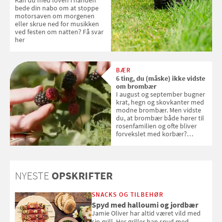
bede din nabo om at stoppe
motorsaven om morgenen
eller skrue ned for musikken
ved festen om natten? Få svar
her
BÆR
6 ting, du (måske) ikke vidste
om brombær
I august og september bugner
krat, hegn og skovkanter med
modne brombær. Men vidste
du, at brombær både hører til
rosenfamilien og ofte bliver
forvekslet med korbær?
Samvirke har samlet seks ting,
du (måske) ikke vidste om
brombær
NYESTE
OPSKRIFTER
SNACKS OG TILBEHØR
Spyd med halloumi og jordbær
Jamie Oliver har altid været vild med
sin grill. Her griller han spyd med