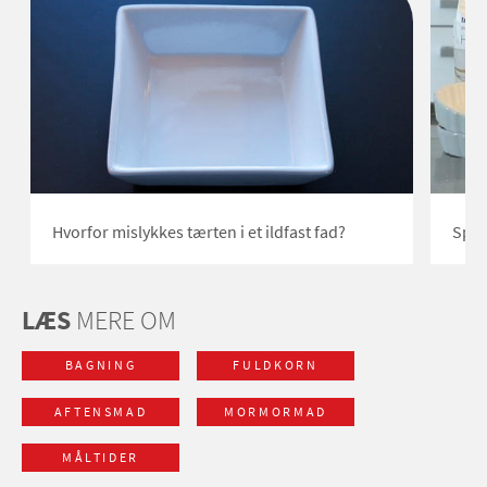
Hvorfor mislykkes tærten i et ildfast fad?
Sprø
LÆS
MERE OM
BAGNING
FULDKORN
AFTENSMAD
MORMORMAD
MÅLTIDER