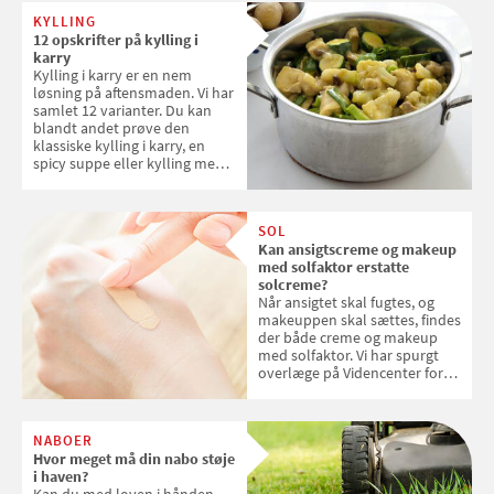
KYLLING
12 opskrifter på kylling i
karry
Kylling i karry er en nem
løsning på aftensmaden. Vi har
samlet 12 varianter. Du kan
blandt andet prøve den
klassiske kylling i karry, en
spicy suppe eller kylling med
kokosris. Velbekomme!
SOL
Kan ansigtscreme og makeup
med solfaktor erstatte
solcreme?
Når ansigtet skal fugtes, og
makeuppen skal sættes, findes
der både creme og makeup
med solfaktor. Vi har spurgt
overlæge på Videncenter for
Hudkræft, Stine Regin Wiegell,
om ansigtscreme og makeup
med SPF kan erstatte
NABOER
solcreme, når man bevæger
Hvor meget må din nabo støje
sig ud i solen
i haven?
Kan du med loven i hånden