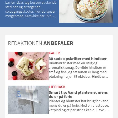
Lav en isbar, tag bussen et ukendt
sted hen og arranger en
solopgangsskovtur, hvor du spiser
morgenmad. Samvirke har 15 tips
til, hvordan du kan have en
magisk ferie, uden at det koster
dig det vilde
REDAKTIONEN
ANBEFALER
KAGER
30 søde opskrifter med hindbær
Hindbær frister med en liflig og
aromatisk smag. De vilde hindbær er
små og fine, og sæsonen er lang med
plukning fra juli til oktober. Hindbær
kan spises direkte fra busken, eller du
kan bruge dine hindbær i alt fra
LIFEHACK
bagværk og salater til is og syltning.
Smart tip: Vand planterne, mens
du er på ferie
Planter og blomster har brug for vand,
mens du er på ferie. Med en plastpose,
vatpind og et par strips kan du lave dit
eget vandingssystem, så du slipper for