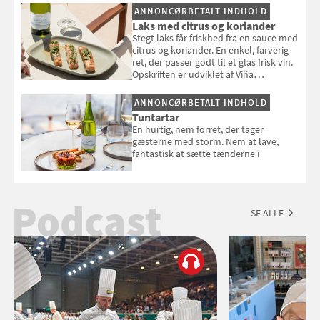
selvstændigt måltid. Opskriften er fra
ANNONCØRBETALT INDHOLD
Louisa Lorangs kogebog "Salat".
Laks med citrus og koriander
Stegt laks får friskhed fra en sauce med
citrus og koriander. En enkel, farverig
ret, der passer godt til et glas frisk vin.
Opskriften er udviklet af Viña
Esmeralda.
ANNONCØRBETALT INDHOLD
Tuntartar
En hurtig, nem forret, der tager
gæsterne med storm. Nem at lave,
fantastisk at sætte tænderne i
Podcast
SE ALLE