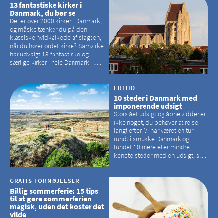
13 fantastiske kirker i
Danmark, du bør se
Der er over 2000 kirker i Danmark,
og måske tænker du på den
klassiske hvidkalkede af slagsen,
når du hører ordet kirke? Samvirke
har udvalgt 13 fantastiske og
særlige kirker i hele Danmark - og
der er langt mellem den klassiske,
hvidkalkede kirke. Se et bud på,
hvilke kirker, der er en omvej værd
FRITID
10 steder i Danmark med
imponerende udsigt
Storslået udsigt og åbne vidder er
ikke noget, du behøver at rejse
langt efter. Vi har været en tur
rundt i smukke Danmark og
fundet 10 mere eller mindre
kendte steder med en udsigt, som
kan tage pusten fra de fleste
GRATIS FORNØJELSER
Billig sommerferie: 15 tips
til at gøre sommerferien
magisk, uden det koster det
vilde