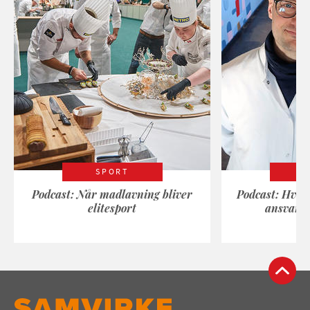
SPORT
Podcast: Når madlavning bliver
Podcast: Hvad
elitesport
ansvarli