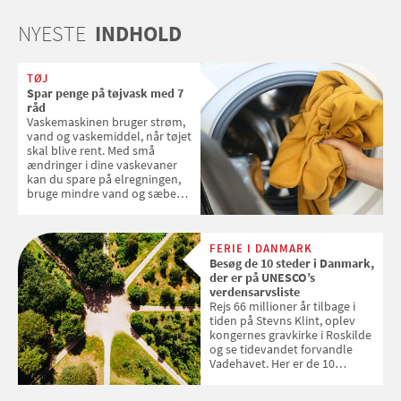
NYESTE
INDHOLD
TØJ
Spar penge på tøjvask med 7
råd
Vaskemaskinen bruger strøm,
vand og vaskemiddel, når tøjet
skal blive rent. Med små
ændringer i dine vaskevaner
kan du spare på elregningen,
bruge mindre vand og sæbe
og forlænge vaskemaskinens
levetid. Samvirke har samlet 7
enkle råd til at spare penge på
FERIE I DANMARK
tøjvasken
Besøg de 10 steder i Danmark,
der er på UNESCO’s
verdensarvsliste
Rejs 66 millioner år tilbage i
tiden på Stevns Klint, oplev
kongernes gravkirke i Roskilde
og se tidevandet forvandle
Vadehavet. Her er de 10
danske steder på UNESCO's
verdensarvsliste