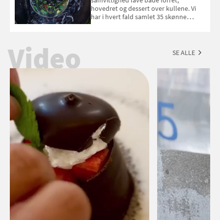
hovedret og dessert over kullene. Vi
har i hvert fald samlet 35 skønne
forslag til en sommeraften i grillens
tegn.
Video
SE ALLE