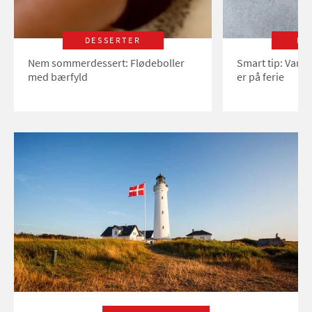
DESSERTER
LI
Nem sommerdessert: Flødeboller
Smart tip: Vand
med bærfyld
er på ferie