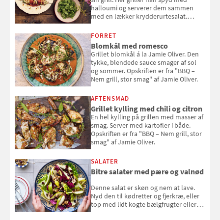
halloumi og serverer dem sammen
med en lækker krydderurtesalat.
Opskriften er fra “BBQ – Nem grill, stor
smag" af Jamie Oliver.
FORRET
Blomkål med romesco
Grillet blomkål á la Jamie Oliver. Den
tykke, blendede sauce smager af sol
og sommer. Opskriften er fra "BBQ –
Nem grill, stor smag" af Jamie Oliver.
AFTENSMAD
Grillet kylling med chili og citron
En hel kylling på grillen med masser af
smag. Server med kartofler i både.
Opskriften er fra "BBQ – Nem grill, stor
smag" af Jamie Oliver.
SALATER
Bitre salater med pære og valnød
Denne salat er skøn og nem at lave.
Nyd den til kødretter og fjerkræ, eller
top med lidt kogte bælgfrugter eller
en rest kylling, og nyd den som et let,