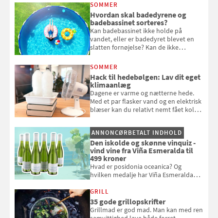
at bede naboen om at vande eller
SOMMER
komme hjem til døde planter
Hvordan skal badedyrene og
badebassinet sorteres?
Kan badebassinet ikke holde på
vandet, eller er badedyret blevet en
slatten fornøjelse? Kan de ikke
repareres, skal du være særligt
opmærksom, når du smider
SOMMER
badebassinet eller et badedyr ud
Hack til hedebølgen: Lav dit eget
klimaanlæg
Dagene er varme og nætterne hede.
Med et par flasker vand og en elektrisk
blæser kan du relativt nemt fået koldt
pust, når der er varmt ude og inde. Klik
og se, hvordan du gør
ANNONCØRBETALT INDHOLD
Den iskolde og skønne vinquiz -
vind vine fra Viña Esmeralda til
499 kroner
Hvad er posidonia oceanica? Og
hvilken medalje har Viña Esmeralda
White fået ved Mundus vini i 2026? Gæt
med i Samvirkes skønne vinquiz, hvor
GRILL
du kan vinde 6 flasker vin fra Viña
35 gode grillopskrifter
Esmeralda. Konkurrencen slutter 1.
Grillmad er god mad. Man kan med ren
september 2026.
samvittighed lave både forret,