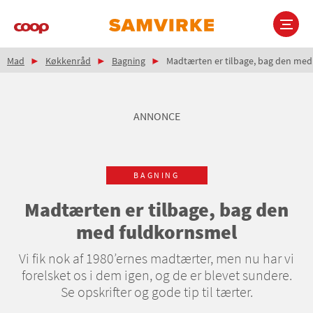
Gå
til
hovedindhold
Brødkrumme
Main
Mad
Køkkenråd
Bagning
Madtærten er tilbage, bag den med
navigation
ANNONCE
BAGNING
Madtærten er tilbage, bag den
med fuldkornsmel
Vi fik nok af 1980’ernes madtærter, men nu har vi
forelsket os i dem igen, og de er blevet sundere.
Se opskrifter og gode tip til tærter.