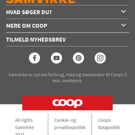
HVAD SØGER DU?
Forside
MERE OM COOP
Opskrifter
Om os
Konkurrencer
TILMELD NYHEDSBREV
Annoncering
Podcast
Coop.dk
Video
Coop medlem
Arkiv
Seneste Samvirke-magasin
Samvirke er nyt om forbrug, mad og mennesker til Coops 2
mio. medejere.
All rights
Cookie- og
Coops
Samvirke
privatlivspolitik
datapolitik
2021