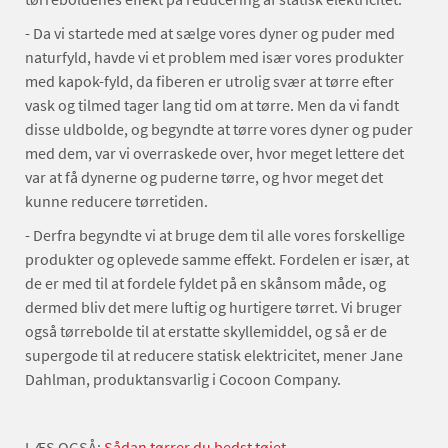
- Da vi startede med at sælge vores dyner og puder med
naturfyld, havde vi et problem med især vores produkter
med kapok-fyld, da fiberen er utrolig svær at tørre efter
vask og tilmed tager lang tid om at tørre. Men da vi fandt
disse uldbolde, og begyndte at tørre vores dyner og puder
med dem, var vi overraskede over, hvor meget lettere det
var at få dynerne og puderne tørre, og hvor meget det
kunne reducere tørretiden.
- Derfra begyndte vi at bruge dem til alle vores forskellige
produkter og oplevede samme effekt. Fordelen er især, at
de er med til at fordele fyldet på en skånsom måde, og
dermed bliv det mere luftig og hurtigere tørret. Vi bruger
også tørrebolde til at erstatte skyllemiddel, og så er de
supergode til at reducere statisk elektricitet, mener Jane
Dahlman, produktansvarlig i Cocoon Company.
LÆS OGSÅ:
Sådan tørrer du bedst tøjet