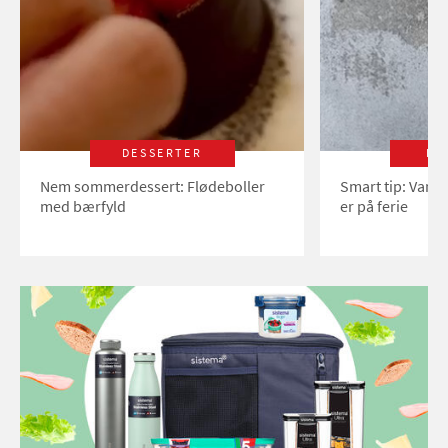
DESSERTER
LI
Nem sommerdessert: Flødeboller
Smart tip: Vand
med bærfyld
er på ferie