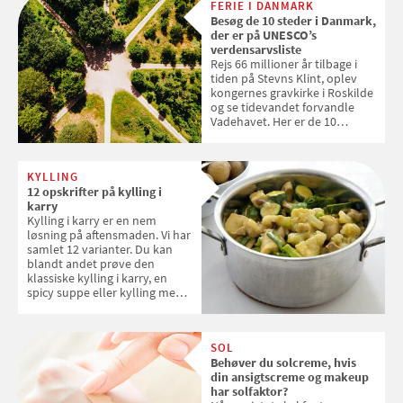
FERIE I DANMARK
tøjvasken
Besøg de 10 steder i Danmark,
der er på UNESCO’s
verdensarvsliste
Rejs 66 millioner år tilbage i
tiden på Stevns Klint, oplev
kongernes gravkirke i Roskilde
og se tidevandet forvandle
Vadehavet. Her er de 10
danske steder på UNESCO's
verdensarvsliste
KYLLING
12 opskrifter på kylling i
karry
Kylling i karry er en nem
løsning på aftensmaden. Vi har
samlet 12 varianter. Du kan
blandt andet prøve den
klassiske kylling i karry, en
spicy suppe eller kylling med
kokosris. Velbekomme!
SOL
Behøver du solcreme, hvis
din ansigtscreme og makeup
har solfaktor?