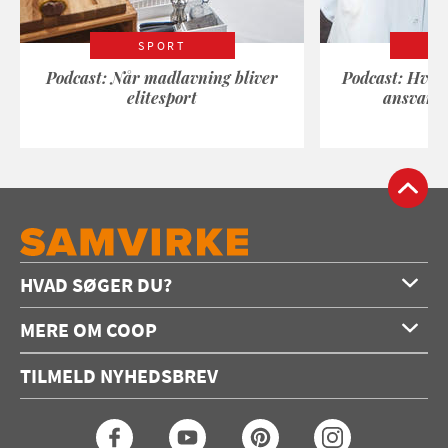
SPORT
Podcast: Når madlavning bliver
Podcast: Hvad
elitesport
ansvarli
HVAD SØGER DU?
Forside
MERE OM COOP
Opskrifter
Om os
Konkurrencer
TILMELD NYHEDSBREV
Annoncering
Podcast
Coop.dk
Video
Coop medlem
Arkiv