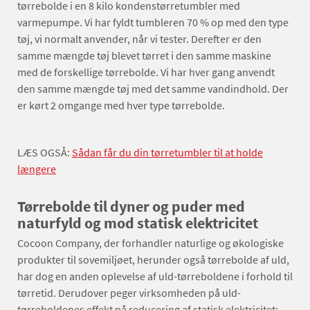
tørrebolde i en 8 kilo kondenstørretumbler med
varmepumpe. Vi har fyldt tumbleren 70 % op med den type
tøj, vi normalt anvender, når vi tester. Derefter er den
samme mængde tøj blevet tørret i den samme maskine
med de forskellige tørrebolde. Vi har hver gang anvendt
den samme mængde tøj med det samme vandindhold. Der
er kørt 2 omgange med hver type tørrebolde.
LÆS OGSÅ:
Sådan får du din tørretumbler til at holde
længere
Tørrebolde til dyner og puder med
naturfyld og mod statisk elektricitet
Cocoon Company, der forhandler naturlige og økologiske
produkter til sovemiljøet, herunder også tørrebolde af uld,
har dog en anden oplevelse af uld-tørreboldene i forhold til
tørretid. Derudover peger virksomheden på uld-
tørreboldenes effekt på reducering af statisk elektricitet: