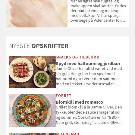
Når ansigtet skal fugtes, og
makeuppen skal sættes, findes
der både creme og makeup
med solfaktor. Vi har spurgt
overlæge på Videncenter for
Hudkræft, Stine Regin Wiegell,
om ansigtscreme og makeup
med SPF kan erstatte
solcreme, når man bevæger
NYESTE
OPSKRIFTER
sig ud i solen
SNACKS OG TILBEHØR
Spyd med halloumi og jordbær
Jamie Oliver har altid været vild med
sin grill. Her griller han spyd med
halloumi og serverer dem sammen
med en lækker krydderurtesalat.
Opskriften er fra “BBQ – Nem grill, stor
smag" af Jamie Oliver.
FORRET
Blomkål med romesco
Grillet blomkål á la Jamie Oliver. Den
tykke, blendede sauce smager af sol
og sommer. Opskriften er fra "BBQ –
Nem grill, stor smag" af Jamie Oliver.
AFTENSMAD