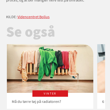
proces, og at der mangler flere test på området.
KILDE:
Videncentret Bolius
Se også
VINTER
Må du tørre tøj på radiatoren?
6 ti