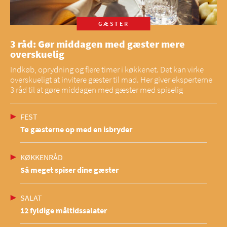
GÆSTER
3 råd: Gør middagen med gæster mere
overskuelig
Indkøb, oprydning og flere timer i køkkenet. Det kan virke
overskueligt at invitere gæster til mad. Her giver eksperterne
3 råd til at gøre middagen med gæster med spiselig
FEST
Tø gæsterne op med en isbryder
KØKKENRÅD
Så meget spiser dine gæster
SALAT
12 fyldige måltidssalater