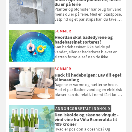
du er på ferie
Planter og blomster har brug for vand,
mens du er på ferie. Med en plastpose,
vatpind og et par strips kan du lave dit
eget vandingssystem, så du slipper for
at bede naboen om at vande eller
SOMMER
komme hjem til døde planter
Hvordan skal badedyrene og
badebassinet sorteres?
Kan badebassinet ikke holde på
vandet, eller er badedyret blevet en
slatten fornøjelse? Kan de ikke
repareres, skal du være særligt
opmærksom, når du smider
SOMMER
badebassinet eller et badedyr ud
Hack til hedebølgen: Lav dit eget
klimaanlæg
Dagene er varme og nætterne hede.
Med et par flasker vand og en elektrisk
blæser kan du relativt nemt fået koldt
pust, når der er varmt ude og inde. Klik
og se, hvordan du gør
ANNONCØRBETALT INDHOLD
Den iskolde og skønne vinquiz -
vind vine fra Viña Esmeralda til
499 kroner
Hvad er posidonia oceanica? Og