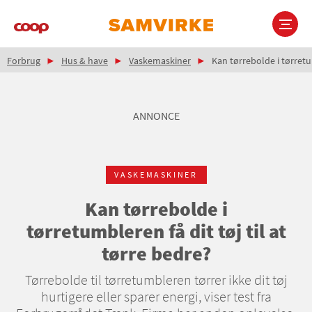
Gå
til
hovedindhold
Brødkrumme
Main
Forbrug
Hus & have
Vaskemaskiner
Kan tørrebolde i tørretum
navigation
ANNONCE
VASKEMASKINER
Kan tørrebolde i
tørretumbleren få dit tøj til at
tørre bedre?
Tørrebolde til tørretumbleren tørrer ikke dit tøj
hurtigere eller sparer energi, viser test fra