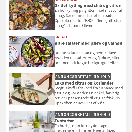
Grillet kylling med chili og citron
En hel kylling på grillen med masser af
smag. Server med kartofler i både.
Opskriften er fra "BBQ – Nem grill, stor
smag" af Jamie Oliver.
SALATER
Bitre salater med pære og valnød
Denne salat er skøn og nem at lave.
Nyd den til kødretter og fjerkræ, eller
top med lidt kogte bælgfrugter eller
en rest kylling, og nyd den som et let,
selvstændigt måltid. Opskriften er fra
ANNONCØRBETALT INDHOLD
Louisa Lorangs kogebog "Salat".
Laks med citrus og koriander
Stegt laks får friskhed fra en sauce med
citrus og koriander. En enkel, farverig
ret, der passer godt til et glas frisk vin.
Opskriften er udviklet af Viña
Esmeralda.
ANNONCØRBETALT INDHOLD
Tuntartar
En hurtig, nem forret, der tager
gæsterne med storm. Nem at lave,