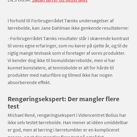
I forhold til Forbrugerrådet Tænks undersøgelser af
tørrebolde, kan Jane Dahlman ikke genkende resultaterne:
- Forbrugerrådet Tænks resultater står i skærende kontrast
til vores egne erfaringer, som nu kører på sjette år, og til de
rigtig mange testvask som vi foretager af vores produkter.
Vi kender dog ikke til bomuldstørrebolde, men vi har
kunnet konstatere, at tennisbolde er alt for hårde til
produkter med naturfibre og tilmed ikke har nogen
absorberende effekt.
Rengøringsekspert: Der mangler flere
test
Michael René, rengøringsekspert i Videncentret Bolius har
ikke selv testet tørrebolde. Han mener at idéen umiddelbar
er god, men at tørring i tørretumbler er en kompliceret