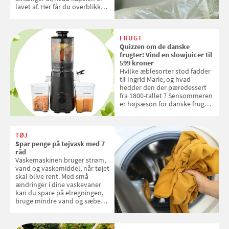
lavet af. Her får du overblikket
over, hvordan kaffekapslerne
skal sorteres
FRUGT
Quizzen om de danske
frugter: Vind en slowjuicer til
599 kroner
Hvilke æblesorter stod fadder
til Ingrid Marie, og hvad
hedder den der pæredessert
fra 1800-tallet ? Sensommeren
er højsæson for danske fruger,
og lige nu kan du stemme om
dine danske og lokale
favoritter. Det fejrer Samvirke
TØJ
med en quiz om alt det danske
Spar penge på tøjvask med 7
frugt, vi elsker. Konkurrencen
råd
slutter fredag d. 18. september
Vaskemaskinen bruger strøm,
2026
vand og vaskemiddel, når tøjet
skal blive rent. Med små
ændringer i dine vaskevaner
kan du spare på elregningen,
bruge mindre vand og sæbe
og forlænge vaskemaskinens
levetid. Samvirke har samlet 7
enkle råd til at spare penge på