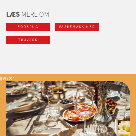
LÆS
MERE OM
FORBRUG
VASKEMASKINER
TØJVASK
gæster