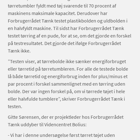
tørretumbler fyldt med tøj svarende til 70 procent af
maskinens maksimale kapacitet. Derudover har
Forbrugerrådet Tænk testet plastikbolden og uldbolden i
en halvfyldt maskine. Til sidst har Forbrugerrådet Tænk
testet tørring af en pude, for at se, om det gjorde en forskel
på testresultatet. Det gjorde det ifølge Forbrugerrådet
Tænk ikke.
”Testen viser, at tørrebolde ikke sænker energiforbruget
eller tørretid på tørretumbleren. For alle de testede bolde
lå både tørretid og energiforbrug inden for plus/minus et
par procent i forskel sammenlignet med en tørring uden
bolde. Der var ingen forskel på, om vi tørrede tøjet i hele
eller halvfulde tumblere”, skriver Forbrugerrådet Tænk i
testen.
Gitte Sørensen, der er projektleder hos Forbrugerrådet
Tænk uddyber til Videncentret Bolius:
- Vi har i denne undersøgelse først tørret tøjet uden