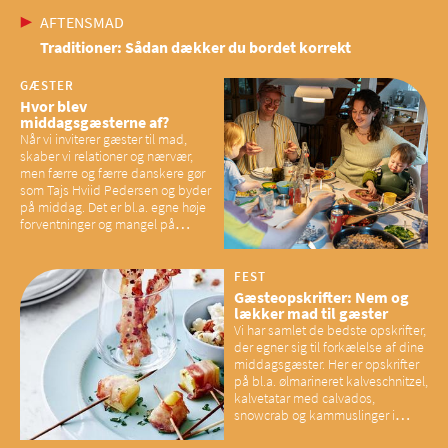
AFTENSMAD
Traditioner: Sådan dækker du bordet korrekt
GÆSTER
Hvor blev
middagsgæsterne af?
Når vi inviterer gæster til mad,
skaber vi relationer og nærvær,
men færre og færre danskere gør
som Tajs Hviid Pedersen og byder
på middag. Det er bl.a. egne høje
forventninger og mangel på
overskud, der spænder ben,
mener eksperter – og det kan
have konsekvenser for vores
FEST
sociale fællesskaber
Gæsteopskrifter: Nem og
lækker mad til gæster
Vi har samlet de bedste opskrifter,
der egner sig til forkælelse af dine
middagsgæster. Her er opskrifter
på bl.a. ølmarineret kalveschnitzel,
kalvetatar med calvados,
snowcrab og kammuslinger i
brunet citronsmør og snacks til