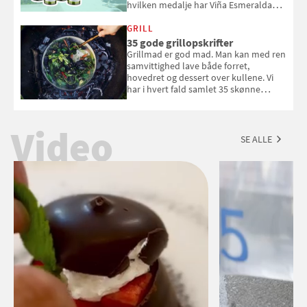
hvilken medalje har Viña Esmeralda
White fået ved Mundus vini i 2026? Gæt
med i Samvirkes skønne vinquiz, hvor
GRILL
du kan vinde 6 flasker vin fra Viña
35 gode grillopskrifter
Esmeralda. Konkurrencen slutter 1.
Grillmad er god mad. Man kan med ren
september 2026.
samvittighed lave både forret,
hovedret og dessert over kullene. Vi
har i hvert fald samlet 35 skønne
forslag til en sommeraften i grillens
tegn.
Video
SE ALLE