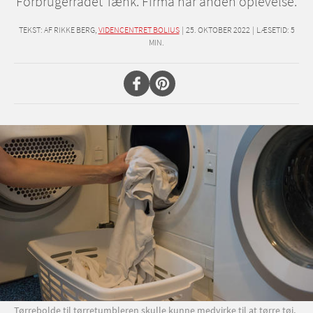
Forbrugerrådet Tænk. Firma har anden oplevelse.
TEKST:
AF RIKKE BERG,
VIDENCENTRET BOLIUS
|
25. OKTOBER 2022
|
LÆSETID:
5
MIN.
Tørrebolde til tørretumbleren skulle kunne medvirke til at tørre tøj,