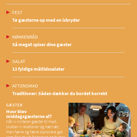
FEST
Tø gæsterne op med en isbryder
KØKKENRÅD
Så meget spiser dine gæster
SALAT
12 fyldige måltidssalater
AFTENSMAD
Traditioner: Sådan dækker du bordet korrekt
GÆSTER
Hvor blev
middagsgæsterne af?
Når vi inviterer gæster til mad,
skaber vi relationer og nærvær,
men færre og færre danskere gør
som Tajs Hviid Pedersen og byder