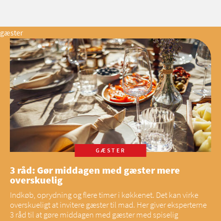
gæster
GÆSTER
3 råd: Gør middagen med gæster mere
overskuelig
Indkøb, oprydning og flere timer i køkkenet. Det kan virke
overskueligt at invitere gæster til mad. Her giver eksperterne
3 råd til at gøre middagen med gæster med spiselig