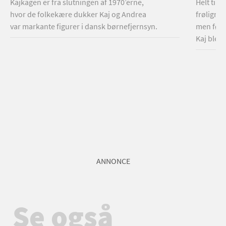
Kajkagen er fra slutningen af 1970’erne,
Helt tilb
hvor de folkekære dukker Kaj og Andrea
frøligne
var markante figurer i dansk børnefjernsyn.
men førs
Kaj blev 
ANNONCE
Se også