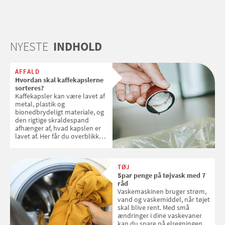
NYESTE
INDHOLD
AFFALD
Hvordan skal kaffekapslerne
sorteres?
Kaffekapsler kan være lavet af
metal, plastik og
bionedbrydeligt materiale, og
den rigtige skraldespand
afhænger af, hvad kapslen er
lavet af. Her får du overblikket
over, hvordan kaffekapslerne
skal sorteres
TØJ
Spar penge på tøjvask med 7
råd
Vaskemaskinen bruger strøm,
vand og vaskemiddel, når tøjet
skal blive rent. Med små
ændringer i dine vaskevaner
kan du spare på elregningen,