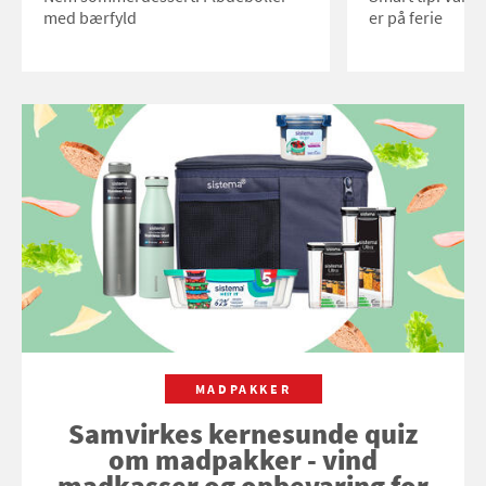
med bærfyld
er på ferie
MADPAKKER
Samvirkes kernesunde quiz
om madpakker - vind
madkasser og opbevaring for