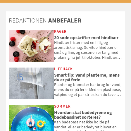
2025
REDAKTIONEN
ANBEFALER
KAGER
30 søde opskrifter med hindbær
Hindbær frister med en liflig og
aromatisk smag. De vilde hindbær er
små og fine, og sæsonen er lang med
plukning fra juli til oktober. Hindbær
kan spises direkte fra busken, eller du
kan bruge dine hindbær i alt fra
LIFEHACK
bagværk og salater til is og syltning.
Smart tip: Vand planterne, mens
du er på ferie
Planter og blomster har brug for vand,
mens du er på ferie. Med en plastpose,
vatpind og et par strips kan du lave dit
eget vandingssystem, så du slipper for
at bede naboen om at vande eller
SOMMER
komme hjem til døde planter
Hvordan skal badedyrene og
badebassinet sorteres?
Kan badebassinet ikke holde på
vandet, eller er badedyret blevet en