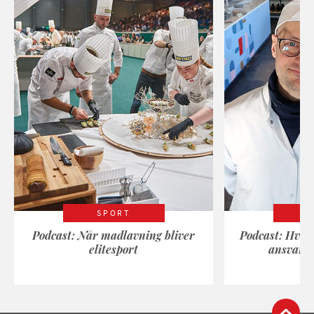
SPORT
Podcast: Når madlavning bliver
Podcast: Hvad
elitesport
ansvarli