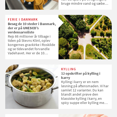
bruge mindre vand og sæbe
og forlænge vaskemaskinens
levetid. Samvirke har samlet 7
enkle råd til at spare penge på
FERIE I DANMARK
tøjvasken
Besøg de 10 steder i Danmark,
der er på UNESCO’s
verdensarvsliste
Rejs 66 millioner år tilbage i
tiden på Stevns Klint, oplev
kongernes gravkirke i Roskilde
og se tidevandet forvandle
Vadehavet. Her er de 10
danske steder på UNESCO's
verdensarvsliste
KYLLING
12 opskrifter på kylling i
karry
Kylling i karry er en nem
løsning på aftensmaden. Vi har
samlet 12 varianter. Du kan
blandt andet prøve den
klassiske kylling i karry, en
spicy suppe eller kylling med
kokosris. Velbekomme!