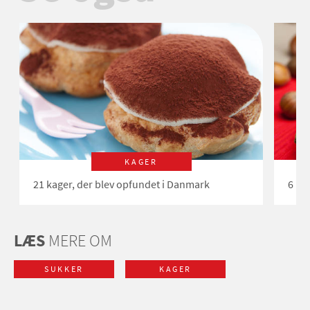
KAGER
21 kager, der blev opfundet i Danmark
6 råd
LÆS
MERE OM
SUKKER
KAGER