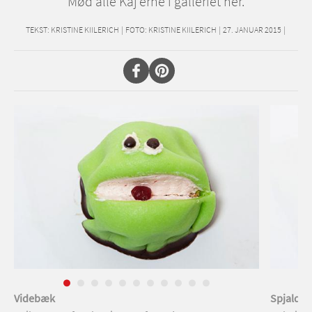
Mød alle Kaj'erne i galleriet her.
TEKST:
KRISTINE KIILERICH
|
FOTO: KRISTINE KIILERICH
|
27. JANUAR 2015
|
Videbæk
Spjald