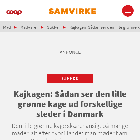
Gå
til
hovedindhold
Brødkrumme
Main
Mad
Madvarer
Sukker
Kajkagen: Sådan ser den lille grønne k
navigation
ANNONCE
SUKKER
Kajkagen: Sådan ser den lille
grønne kage ud forskellige
steder i Danmark
Den lille grønne kage skærer ansigt på mange
måder, alt efter hvor i landet man møder ham.