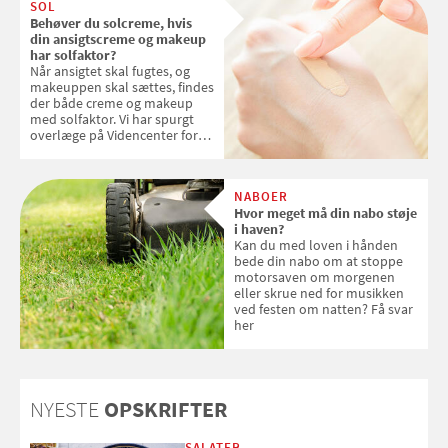
SOL
Behøver du solcreme, hvis
din ansigtscreme og makeup
har solfaktor?
Når ansigtet skal fugtes, og
makeuppen skal sættes, findes
der både creme og makeup
med solfaktor. Vi har spurgt
overlæge på Videncenter for
Hudkræft, Stine Regin Wiegell,
om ansigtscreme og makeup
med SPF kan erstatte
NABOER
solcreme, når man bevæger
Hvor meget må din nabo støje
sig ud i solen
i haven?
Kan du med loven i hånden
bede din nabo om at stoppe
motorsaven om morgenen
eller skrue ned for musikken
ved festen om natten? Få svar
her
NYESTE
OPSKRIFTER
SALATER