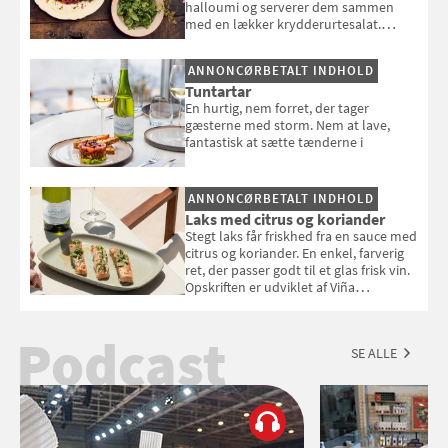
halloumi og serverer dem sammen
med en lækker krydderurtesalat.
Opskriften er fra “BBQ – Nem grill, stor
smag" af Jamie Oliver.
ANNONCØRBETALT INDHOLD
Tuntartar
En hurtig, nem forret, der tager
gæsterne med storm. Nem at lave,
fantastisk at sætte tænderne i
ANNONCØRBETALT INDHOLD
Laks med citrus og koriander
Stegt laks får friskhed fra en sauce med
citrus og koriander. En enkel, farverig
ret, der passer godt til et glas frisk vin.
Opskriften er udviklet af Viña
Esmeralda.
Podcast
SE ALLE