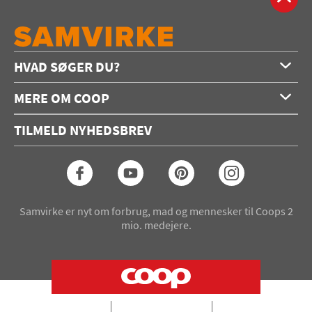
HVAD SØGER DU?
Forside
MERE OM COOP
Opskrifter
Om os
Konkurrencer
TILMELD NYHEDSBREV
Annoncering
Podcast
Coop.dk
Video
Coop medlem
Arkiv
Seneste Samvirke-magasin
Samvirke er nyt om forbrug, mad og mennesker til Coops 2
mio. medejere.