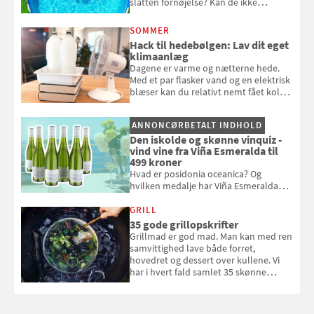
slatten fornøjelse? Kan de ikke
repareres, skal du være særligt
opmærksom, når du smider
SOMMER
badebassinet eller et badedyr ud
Hack til hedebølgen: Lav dit eget
klimaanlæg
Dagene er varme og nætterne hede.
Med et par flasker vand og en elektrisk
blæser kan du relativt nemt fået koldt
pust, når der er varmt ude og inde. Klik
og se, hvordan du gør
ANNONCØRBETALT INDHOLD
Den iskolde og skønne vinquiz -
vind vine fra Viña Esmeralda til
499 kroner
Hvad er posidonia oceanica? Og
hvilken medalje har Viña Esmeralda
White fået ved Mundus vini i 2026? Gæt
med i Samvirkes skønne vinquiz, hvor
GRILL
du kan vinde 6 flasker vin fra Viña
35 gode grillopskrifter
Esmeralda. Konkurrencen slutter 1.
Grillmad er god mad. Man kan med ren
september 2026.
samvittighed lave både forret,
hovedret og dessert over kullene. Vi
har i hvert fald samlet 35 skønne
forslag til en sommeraften i grillens
tegn.