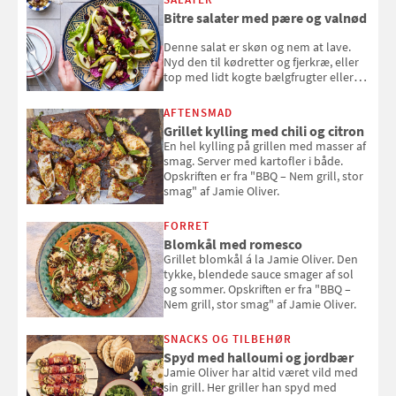
Bitre salater med pære og valnød
Denne salat er skøn og nem at lave.
Nyd den til kødretter og fjerkræ, eller
top med lidt kogte bælgfrugter eller
en rest kylling, og nyd den som et let,
selvstændigt måltid. Opskriften er fra
AFTENSMAD
Louisa Lorangs kogebog "Salat".
Grillet kylling med chili og citron
En hel kylling på grillen med masser af
smag. Server med kartofler i både.
Opskriften er fra "BBQ – Nem grill, stor
smag" af Jamie Oliver.
FORRET
Blomkål med romesco
Grillet blomkål á la Jamie Oliver. Den
tykke, blendede sauce smager af sol
og sommer. Opskriften er fra "BBQ –
Nem grill, stor smag" af Jamie Oliver.
SNACKS OG TILBEHØR
Spyd med halloumi og jordbær
Jamie Oliver har altid været vild med
sin grill. Her griller han spyd med