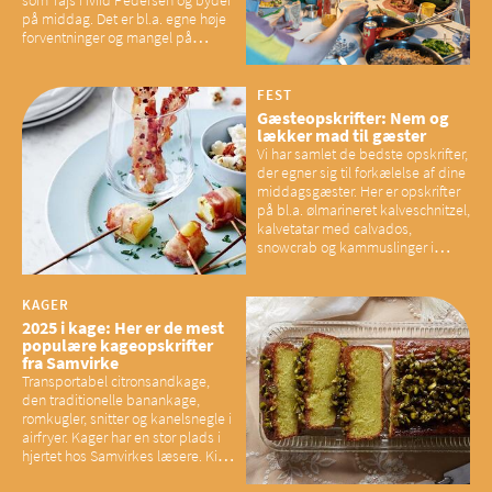
på middag. Det er bl.a. egne høje
forventninger og mangel på
overskud, der spænder ben,
mener eksperter – og det kan
have konsekvenser for vores
FEST
sociale fællesskaber
Gæsteopskrifter: Nem og
lækker mad til gæster
Vi har samlet de bedste opskrifter,
der egner sig til forkælelse af dine
middagsgæster. Her er opskrifter
på bl.a. ølmarineret kalveschnitzel,
kalvetatar med calvados,
snowcrab og kammuslinger i
brunet citronsmør og snacks til
baconelskere
KAGER
2025 i kage: Her er de mest
populære kageopskrifter
fra Samvirke
Transportabel citronsandkage,
den traditionelle banankage,
romkugler, snitter og kanelsnegle i
airfryer. Kager har en stor plads i
hjertet hos Samvirkes læsere. Kig
med og se alle favoritterne fra