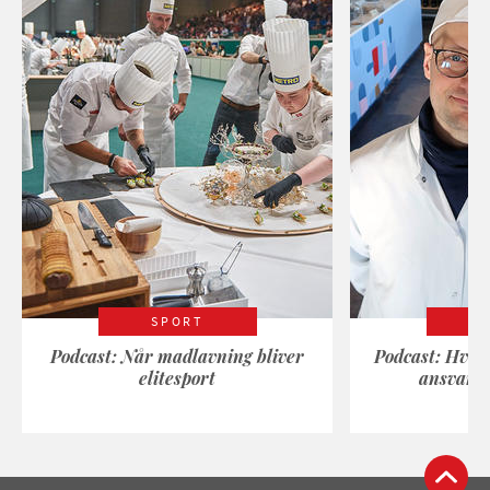
SPORT
Podcast: Når madlavning bliver
Podcast: Hvad
elitesport
ansvarli