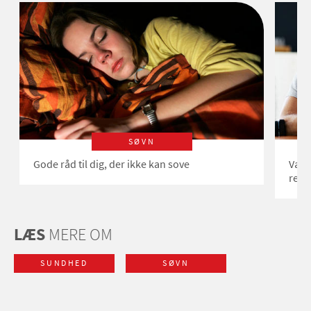
SØVN
Gode råd til dig, der ikke kan sove
Vær 
resp
LÆS
MERE OM
SUNDHED
SØVN