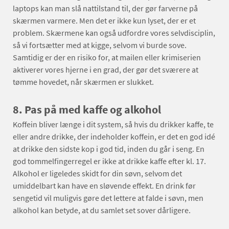
laptops kan man slå nattilstand til, der gør farverne på
skærmen varmere. Men det er ikke kun lyset, der er et
problem. Skærmene kan også udfordre vores selvdisciplin,
så vi fortsætter med at kigge, selvom vi burde sove.
Samtidig er der en risiko for, at mailen eller krimiserien
aktiverer vores hjerne i en grad, der gør det sværere at
tømme hovedet, når skærmen er slukket.
8. Pas på med kaffe og alkohol
Koffein bliver længe i dit system, så hvis du drikker kaffe, te
eller andre drikke, der indeholder koffein, er det en god idé
at drikke den sidste kop i god tid, inden du går i seng. En
god tommelfingerregel er ikke at drikke kaffe efter kl. 17.
Alkohol er ligeledes skidt for din søvn, selvom det
umiddelbart kan have en sløvende effekt. En drink før
sengetid vil muligvis gøre det lettere at falde i søvn, men
alkohol kan betyde, at du samlet set sover dårligere.