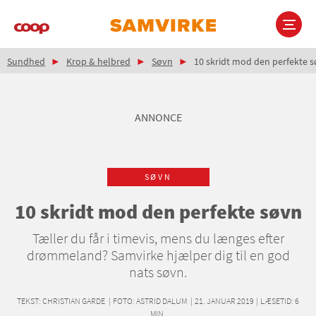
Gå
til
hovedindhold
Brødkrumme
Main
Sundhed
Krop & helbred
Søvn
10 skridt mod den perfekte 
navigation
ANNONCE
SØVN
10 skridt mod den perfekte søvn
Tæller du får i timevis, mens du længes efter
drømmeland? Samvirke hjælper dig til en god
nats søvn.
TEKST:
CHRISTIAN GARDE
|
FOTO: ASTRID DALUM
|
21. JANUAR 2019
|
LÆSETID:
6
MIN.