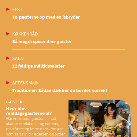
FEST
Tø gæsterne op med en isbryder
KØKKENRÅD
Så meget spiser dine gæster
SALAT
12 fyldige måltidssalater
AFTENSMAD
Traditioner: Sådan dækker du bordet korrekt
GÆSTER
Hvor blev
middagsgæsterne af?
Når vi inviterer gæster til mad,
skaber vi relationer og nærvær,
men færre og færre danskere gør
som Tajs Hviid Pedersen og byder