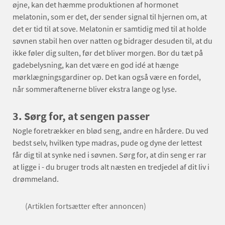
øjne, kan det hæmme produktionen af hormonet
melatonin, som er det, der sender signal til hjernen om, at
det er tid til at sove. Melatonin er samtidig med til at holde
søvnen stabil hen over natten og bidrager desuden til, at du
ikke føler dig sulten, før det bliver morgen. Bor du tæt på
gadebelysning, kan det være en god idé at hænge
mørklægningsgardiner op. Det kan også være en fordel,
når sommeraftenerne bliver ekstra lange og lyse.
3. Sørg for, at sengen passer
Nogle foretrækker en blød seng, andre en hårdere. Du ved
bedst selv, hvilken type madras, pude og dyne der lettest
får dig til at synke ned i søvnen. Sørg for, at din seng er rar
at ligge i - du bruger trods alt næsten en tredjedel af dit liv i
drømmeland.
(Artiklen fortsætter efter annoncen)