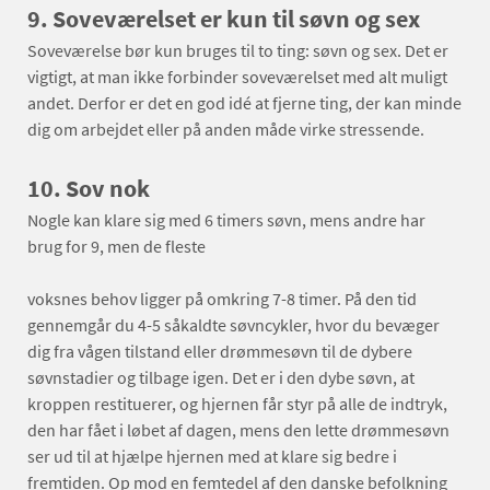
9. Soveværelset er kun til søvn og sex
Soveværelse bør kun bruges til to ting: søvn og sex. Det er
vigtigt, at man ikke forbinder soveværelset med alt muligt
andet. Derfor er det en god idé at fjerne ting, der kan minde
dig om arbejdet eller på anden måde virke stressende.
10. Sov nok
Nogle kan klare sig med 6 timers søvn, mens andre har
brug for 9, men de fleste
voksnes behov ligger på omkring 7-8 timer. På den tid
gennemgår du 4-5 såkaldte søvncykler, hvor du bevæger
dig fra vågen tilstand eller drømmesøvn til de dybere
søvnstadier og tilbage igen. Det er i den dybe søvn, at
kroppen restituerer, og hjernen får styr på alle de indtryk,
den har fået i løbet af dagen, mens den lette drømmesøvn
ser ud til at hjælpe hjernen med at klare sig bedre i
fremtiden. Op mod en femtedel af den danske befolkning