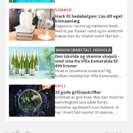
repareres, skal du være særligt
opmærksom, når du smider
SOMMER
badebassinet eller et badedyr ud
Hack til hedebølgen: Lav dit eget
klimaanlæg
Dagene er varme og nætterne hede.
Med et par flasker vand og en elektrisk
blæser kan du relativt nemt fået koldt
pust, når der er varmt ude og inde. Klik
og se, hvordan du gør
ANNONCØRBETALT INDHOLD
Den iskolde og skønne vinquiz -
vind vine fra Viña Esmeralda til
499 kroner
Hvad er posidonia oceanica? Og
hvilken medalje har Viña Esmeralda
White fået ved Mundus vini i 2026? Gæt
med i Samvirkes skønne vinquiz, hvor
GRILL
du kan vinde 6 flasker vin fra Viña
35 gode grillopskrifter
Esmeralda. Konkurrencen slutter 1.
Grillmad er god mad. Man kan med ren
september 2026.
samvittighed lave både forret,
hovedret og dessert over kullene. Vi
har i hvert fald samlet 35 skønne
forslag til en sommeraften i grillens
tegn.