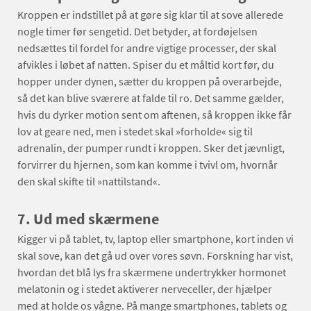
Kroppen er indstillet på at gøre sig klar til at sove allerede
nogle timer før sengetid. Det betyder, at fordøjelsen
nedsættes til fordel for andre vigtige processer, der skal
afvikles i løbet af natten. Spiser du et måltid kort før, du
hopper under dynen, sætter du kroppen på overarbejde,
så det kan blive sværere at falde til ro. Det samme gælder,
hvis du dyrker motion sent om aftenen, så kroppen ikke får
lov at geare ned, men i stedet skal »forholde« sig til
adrenalin, der pumper rundt i kroppen. Sker det jævnligt,
forvirrer du hjernen, som kan komme i tvivl om, hvornår
den skal skifte til »nattilstand«.
7. Ud med skærmene
Kigger vi på tablet, tv, laptop eller smartphone, kort inden vi
skal sove, kan det gå ud over vores søvn. Forskning har vist,
hvordan det blå lys fra skærmene undertrykker hormonet
melatonin og i stedet aktiverer nerveceller, der hjælper
med at holde os vågne. På mange smartphones, tablets og