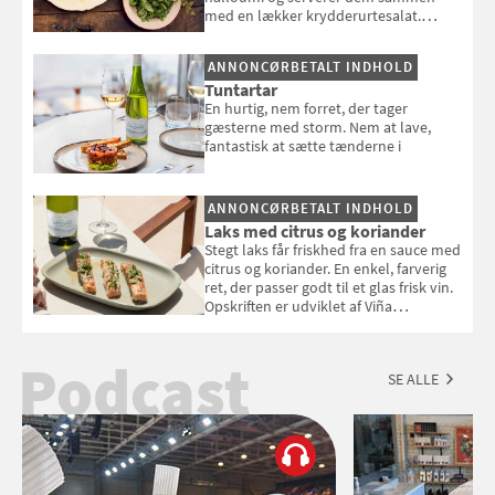
med en lækker krydderurtesalat.
Opskriften er fra “BBQ – Nem grill, stor
smag" af Jamie Oliver.
ANNONCØRBETALT INDHOLD
Tuntartar
En hurtig, nem forret, der tager
gæsterne med storm. Nem at lave,
fantastisk at sætte tænderne i
ANNONCØRBETALT INDHOLD
Laks med citrus og koriander
Stegt laks får friskhed fra en sauce med
citrus og koriander. En enkel, farverig
ret, der passer godt til et glas frisk vin.
Opskriften er udviklet af Viña
Esmeralda.
Podcast
SE ALLE