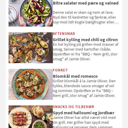
Bitre salater med pære og valnød
Denne salat er skøn og nem at lave.
Nyd den til kødretter og fjerkræ, eller
top med lidt kogte bælgfrugter eller
en rest kylling, og nyd den som et let,
selvstændigt måltid. Opskriften er fra
AFTENSMAD
Louisa Lorangs kogebog "Salat".
Grillet kylling med chili og citron
En hel kylling på grillen med masser af
smag. Server med kartofler i både.
Opskriften er fra "BBQ – Nem grill, stor
smag" af Jamie Oliver.
FORRET
Blomkål med romesco
Grillet blomkål á la Jamie Oliver. Den
tykke, blendede sauce smager af sol
og sommer. Opskriften er fra "BBQ –
Nem grill, stor smag" af Jamie Oliver.
SNACKS OG TILBEHØR
Spyd med halloumi og jordbær
Jamie Oliver har altid været vild med
sin grill. Her griller han spyd med
halloumi og serverer dem sammen