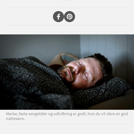
Mørke, faste sengetider og udluftning er godt, hvis du vil sikre en god
nattesøvn.