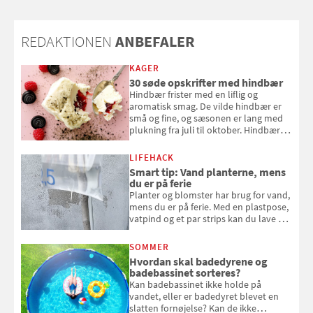
REDAKTIONEN
ANBEFALER
KAGER
30 søde opskrifter med hindbær
Hindbær frister med en liflig og
aromatisk smag. De vilde hindbær er
små og fine, og sæsonen er lang med
plukning fra juli til oktober. Hindbær
kan spises direkte fra busken, eller du
kan bruge dine hindbær i alt fra
LIFEHACK
bagværk og salater til is og syltning.
Smart tip: Vand planterne, mens
du er på ferie
Planter og blomster har brug for vand,
mens du er på ferie. Med en plastpose,
vatpind og et par strips kan du lave dit
eget vandingssystem, så du slipper for
at bede naboen om at vande eller
SOMMER
komme hjem til døde planter
Hvordan skal badedyrene og
badebassinet sorteres?
Kan badebassinet ikke holde på
vandet, eller er badedyret blevet en
slatten fornøjelse? Kan de ikke