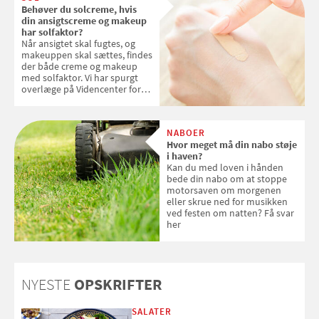
Behøver du solcreme, hvis
din ansigtscreme og makeup
har solfaktor?
Når ansigtet skal fugtes, og
makeuppen skal sættes, findes
der både creme og makeup
med solfaktor. Vi har spurgt
overlæge på Videncenter for
Hudkræft, Stine Regin Wiegell,
om ansigtscreme og makeup
med SPF kan erstatte
NABOER
solcreme, når man bevæger
Hvor meget må din nabo støje
sig ud i solen
i haven?
Kan du med loven i hånden
bede din nabo om at stoppe
motorsaven om morgenen
eller skrue ned for musikken
ved festen om natten? Få svar
her
NYESTE
OPSKRIFTER
SALATER