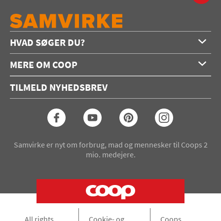
HVAD SØGER DU?
Forside
MERE OM COOP
Opskrifter
Om os
Konkurrencer
TILMELD NYHEDSBREV
Annoncering
Podcast
Coop.dk
Video
Coop medlem
Arkiv
Seneste Samvirke-magasin
Samvirke er nyt om forbrug, mad og mennesker til Coops 2
mio. medejere.
All rights
Cookie- og
Coops