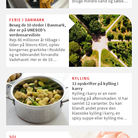
bruge mindre vand og sæbe
og forlænge vaskemaskinens
levetid. Samvirke har samlet 7
enkle råd til at spare penge på
FERIE I DANMARK
tøjvasken
Besøg de 10 steder i Danmark,
der er på UNESCO’s
verdensarvsliste
Rejs 66 millioner år tilbage i
tiden på Stevns Klint, oplev
kongernes gravkirke i Roskilde
og se tidevandet forvandle
Vadehavet. Her er de 10
danske steder på UNESCO's
verdensarvsliste
KYLLING
12 opskrifter på kylling i
karry
Kylling i karry er en nem
løsning på aftensmaden. Vi har
samlet 12 varianter. Du kan
blandt andet prøve den
klassiske kylling i karry, en
spicy suppe eller kylling med
kokosris. Velbekomme!
SOL