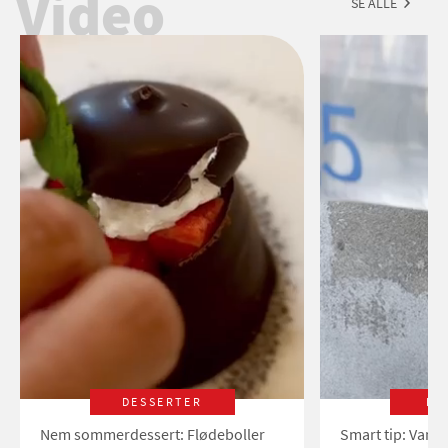
Video
SE ALLE
DESSERTER
LI
Nem sommerdessert: Flødeboller
Smart tip: Vand