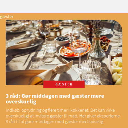
gæster
GÆSTER
3 råd: Gør middagen med gæster mere
overskuelig
Indkøb, oprydning og flere timer i køkkenet. Det kan virke
overskueligt at invitere gæster til mad. Her giver eksperterne
3 råd til at gøre middagen med gæster med spiselig