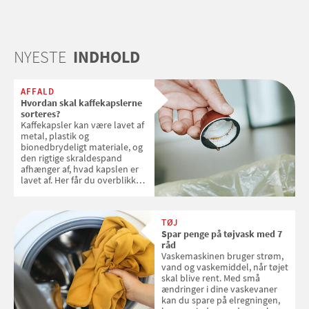
NYESTE
INDHOLD
AFFALD
Hvordan skal kaffekapslerne
sorteres?
Kaffekapsler kan være lavet af
metal, plastik og
bionedbrydeligt materiale, og
den rigtige skraldespand
afhænger af, hvad kapslen er
lavet af. Her får du overblikket
over, hvordan kaffekapslerne
skal sorteres
TØJ
Spar penge på tøjvask med 7
råd
Vaskemaskinen bruger strøm,
vand og vaskemiddel, når tøjet
skal blive rent. Med små
ændringer i dine vaskevaner
kan du spare på elregningen,