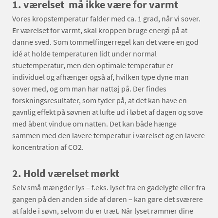
1. værelset må ikke være for varmt
Vores kropstemperatur falder med ca. 1 grad, når vi sover.
Er værelset for varmt, skal kroppen bruge energi på at
danne sved. Som tommelfingerregel kan det være en god
idé at holde temperaturen lidt under normal
stuetemperatur, men den optimale temperatur er
individuel og afhænger også af, hvilken type dyne man
sover med, og om man har nattøj på. Der findes
forskningsresultater, som tyder på, at det kan have en
gavnlig effekt på søvnen at lufte ud i løbet af dagen og sove
med åbent vindue om natten. Det kan både hænge
sammen med den lavere temperatur i værelset og en lavere
koncentration af CO2.
2. Hold værelset mørkt
Selv små mængder lys – f.eks. lyset fra en gadelygte eller fra
gangen på den anden side af døren – kan gøre det sværere
at falde i søvn, selvom du er træt. Når lyset rammer dine