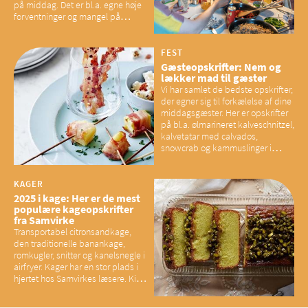
på middag. Det er bl.a. egne høje
forventninger og mangel på
overskud, der spænder ben,
mener eksperter – og det kan
have konsekvenser for vores
FEST
sociale fællesskaber
Gæsteopskrifter: Nem og
lækker mad til gæster
Vi har samlet de bedste opskrifter,
der egner sig til forkælelse af dine
middagsgæster. Her er opskrifter
på bl.a. ølmarineret kalveschnitzel,
kalvetatar med calvados,
snowcrab og kammuslinger i
brunet citronsmør og snacks til
baconelskere
KAGER
2025 i kage: Her er de mest
populære kageopskrifter
fra Samvirke
Transportabel citronsandkage,
den traditionelle banankage,
romkugler, snitter og kanelsnegle i
airfryer. Kager har en stor plads i
hjertet hos Samvirkes læsere. Kig
med og se alle favoritterne fra
2025