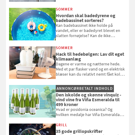
eget vandingssystem, så du slipper for
at bede naboen om at vande eller
SOMMER
komme hjem til døde planter
Hvordan skal badedyrene og
badebassinet sorteres?
Kan badebassinet ikke holde på
vandet, eller er badedyret blevet en
slatten fornøjelse? Kan de ikke
repareres, skal du være særligt
opmærksom, når du smider
SOMMER
badebassinet eller et badedyr ud
Hack til hedebølgen: Lav dit eget
klimaanlæg
Dagene er varme og nætterne hede.
Med et par flasker vand og en elektrisk
blæser kan du relativt nemt fået koldt
pust, når der er varmt ude og inde. Klik
og se, hvordan du gør
ANNONCØRBETALT INDHOLD
Den iskolde og skønne vinquiz -
vind vine fra Viña Esmeralda til
499 kroner
Hvad er posidonia oceanica? Og
hvilken medalje har Viña Esmeralda
White fået ved Mundus vini i 2026? Gæt
med i Samvirkes skønne vinquiz, hvor
GRILL
du kan vinde 6 flasker vin fra Viña
35 gode grillopskrifter
Esmeralda. Konkurrencen slutter 1.