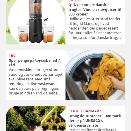
Quizzen om de danske
frugter: Vind en slowjuicer til
599 kroner
Hvilke æblesorter stod fadder
til Ingrid Marie, og hvad
hedder den der pæredessert
fra 1800-tallet ? Sensommeren
er højsæson for danske fruger,
og lige nu kan du stemme om
dine danske og lokale
favoritter. Det fejrer Samvirke
TØJ
med en quiz om alt det danske
Spar penge på tøjvask med 7
frugt, vi elsker. Konkurrencen
råd
slutter fredag d. 18. september
Vaskemaskinen bruger strøm,
2026
vand og vaskemiddel, når tøjet
skal blive rent. Med små
ændringer i dine vaskevaner
kan du spare på elregningen,
bruge mindre vand og sæbe
og forlænge vaskemaskinens
levetid. Samvirke har samlet 7
enkle råd til at spare penge på
FERIE I DANMARK
tøjvasken
Besøg de 10 steder i Danmark,
der er på UNESCO’s
verdensarvsliste
Rejs 66 millioner år tilbage i