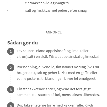
1
finthakket hvidløg
(valgfrit)
-
salt og friskkværnet peber
, efter smag
ANNONCE
Sådan gør du
Lav saucen: Bland appelsinsaft og lime- (eller
1
citron)saft i en skål. Tilsæt appelsinskal og limeskal.
Rør honning, olivenolie, fint hakket hvidløg (hvis du
2
bruger det), salt og peber i. Pisk med en gaffel eller
et lille piskeris, til blandingen bliver let emulgeret.
Tilsæt hakket koriander, og vend det forsigtigt
3
sammen. Stil saucen på køl, mens laksen tilberedes.
Dup laksefileterne tørre med køkkenrulle. Krydr
4