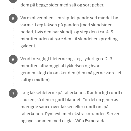
dem på begge sider med salt og sort peber.
Varm olivenolien i en slip-let pande ved middel-høj
5
varme. Læg laksen på panden (med skindsiden
nedad, hvis den har skind), og steg den i ca. 4–5
minutter uden at røre den, til skindet er sprødt og
gyldent.
Vend forsigtigt fileterne og steg i yderligere 2–3
6
minutter, afhængigt af tykkelsen og hvor
gennemstegt du ønsker den (den må gerne være let
saftig i midten).
Læg laksefileterne på tallerkener. Rør hurtigt rundt i
7
saucen, så den er godt blandet. Fordel en generøs
mængde sauce over laksen eller rundt om på
tallerkenen. Pynt evt. med ekstra koriander. Server
og nyd sammen med et glas Viña Esmeralda.