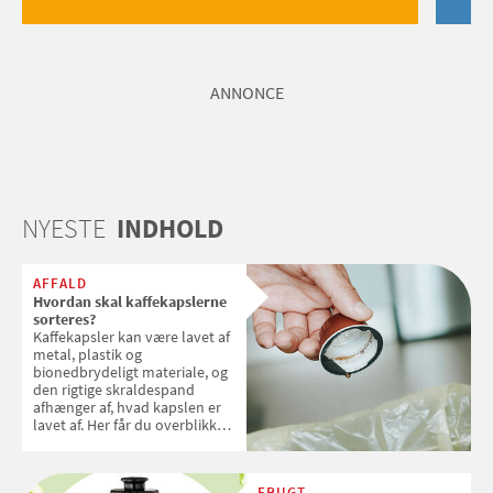
ANNONCE
NYESTE
INDHOLD
AFFALD
Hvordan skal kaffekapslerne
sorteres?
Kaffekapsler kan være lavet af
metal, plastik og
bionedbrydeligt materiale, og
den rigtige skraldespand
afhænger af, hvad kapslen er
lavet af. Her får du overblikket
over, hvordan kaffekapslerne
skal sorteres
FRUGT