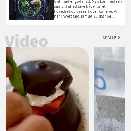
Grillmad er god mad. Man kan med ren
september 2026.
samvittighed lave både forret,
hovedret og dessert over kullene. Vi
har i hvert fald samlet 35 skønne
forslag til en sommeraften i grillens
tegn.
Video
SE ALLE