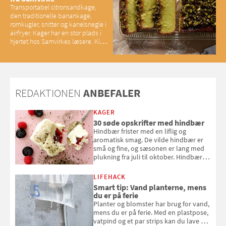
Transportabel citronsandkage,
den traditionelle banankage,
romkugler, snitter og kanelsnegle i
airfryer. Kager har en stor plads i
hjertet hos Samvirkes læsere. Kig
med og se alle favoritterne fra
2025
REDAKTIONEN
ANBEFALER
KAGER
30 søde opskrifter med hindbær
Hindbær frister med en liflig og
aromatisk smag. De vilde hindbær er
små og fine, og sæsonen er lang med
plukning fra juli til oktober. Hindbær
kan spises direkte fra busken, eller du
kan bruge dine hindbær i alt fra
LIFEHACK
bagværk og salater til is og syltning.
Smart tip: Vand planterne, mens
du er på ferie
Planter og blomster har brug for vand,
mens du er på ferie. Med en plastpose,
vatpind og et par strips kan du lave dit