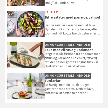
smag" af Jamie Oliver.
SALATER
Bitre salater med pære og valnød
Denne salat er skøn og nem at lave.
Nyd den til kødretter og fjerkræ, eller
top med lidt kogte bælgfrugter eller
en rest kylling, og nyd den som et let,
selvstændigt måltid. Opskriften er fra
ANNONCØRBETALT INDHOLD
Louisa Lorangs kogebog "Salat".
Laks med citrus og koriander
Stegt laks får friskhed fra en sauce med
citrus og koriander. En enkel, farverig
ret, der passer godt til et glas frisk vin.
Opskriften er udviklet af Viña
Esmeralda.
ANNONCØRBETALT INDHOLD
Tuntartar
En hurtig, nem forret, der tager
gæsterne med storm. Nem at lave,
fantastisk at sætte tænderne i