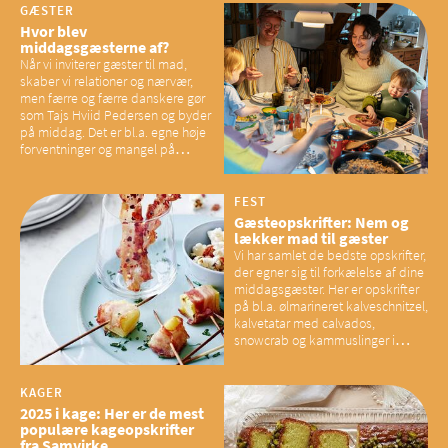
GÆSTER
Hvor blev
middagsgæsterne af?
Når vi inviterer gæster til mad,
skaber vi relationer og nærvær,
men færre og færre danskere gør
som Tajs Hviid Pedersen og byder
på middag. Det er bl.a. egne høje
forventninger og mangel på
overskud, der spænder ben,
mener eksperter – og det kan
have konsekvenser for vores
FEST
sociale fællesskaber
Gæsteopskrifter: Nem og
lækker mad til gæster
Vi har samlet de bedste opskrifter,
der egner sig til forkælelse af dine
middagsgæster. Her er opskrifter
på bl.a. ølmarineret kalveschnitzel,
kalvetatar med calvados,
snowcrab og kammuslinger i
brunet citronsmør og snacks til
baconelskere
KAGER
2025 i kage: Her er de mest
populære kageopskrifter
fra Samvirke