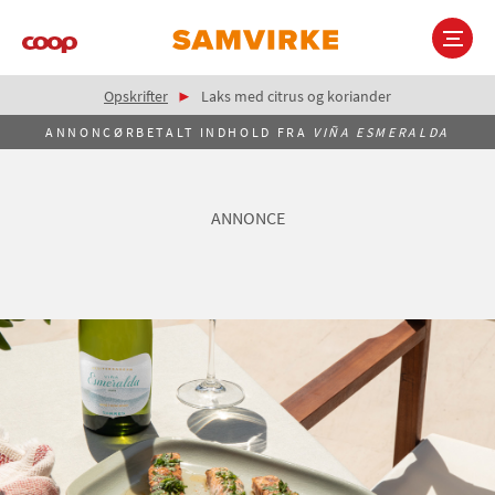
Gå
til
hovedindhold
Brødkrumme
Main
Opskrifter
Laks med citrus og koriander
navigation
ANNONCØRBETALT INDHOLD FRA
VIÑA ESMERALDA
ANNONCE