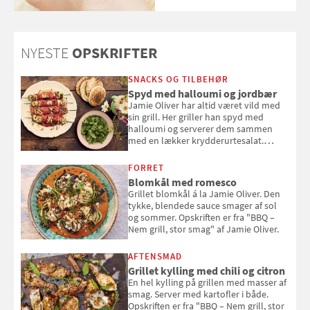
Hudkræft, Stine Regin Wiegell,
om ansigtscreme og makeup
med SPF kan erstatte
solcreme, når man bevæger
NYESTE
OPSKRIFTER
sig ud i solen
SNACKS OG TILBEHØR
Spyd med halloumi og jordbær
Jamie Oliver har altid været vild med
sin grill. Her griller han spyd med
halloumi og serverer dem sammen
med en lækker krydderurtesalat.
Opskriften er fra “BBQ – Nem grill, stor
smag" af Jamie Oliver.
FORRET
Blomkål med romesco
Grillet blomkål á la Jamie Oliver. Den
tykke, blendede sauce smager af sol
og sommer. Opskriften er fra "BBQ –
Nem grill, stor smag" af Jamie Oliver.
AFTENSMAD
Grillet kylling med chili og citron
En hel kylling på grillen med masser af
smag. Server med kartofler i både.
Opskriften er fra "BBQ – Nem grill, stor