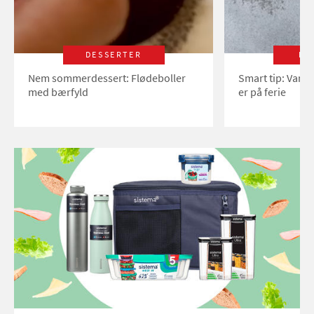
DESSERTER
LI
Nem sommerdessert: Flødeboller
Smart tip: Vand
med bærfyld
er på ferie