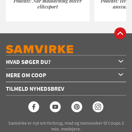
Podcast: Når madlavning bliver
Podcast: Hvad
elitesport
ansvarli
HVAD SØGER DU?
Forside
MERE OM COOP
Opskrifter
Om os
Konkurrencer
TILMELD NYHEDSBREV
Annoncering
Podcast
Coop.dk
Video
Coop medlem
Arkiv
Seneste Samvirke-magasin
Samvirke er nyt om forbrug, mad og mennesker til Coops 2
mio. medejere.