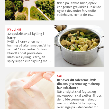
tiden på Stevns Klint, oplev
kongernes gravkirke i Roskilde
og se tidevandet forvandle
Vadehavet. Her er de 10
danske steder på UNESCO's
verdensarvsliste
KYLLING
12 opskrifter på kylling i
karry
Kylling i karry er en nem
løsning på aftensmaden. Vi har
samlet 12 varianter. Du kan
blandt andet prøve den
klassiske kylling i karry, en
spicy suppe eller kylling med
kokosris. Velbekomme!
SOL
Behøver du solcreme, hvis
din ansigtscreme og makeup
har solfaktor?
Når ansigtet skal fugtes, og
makeuppen skal sættes, findes
der både creme og makeup
med solfaktor. Vi har spurgt
overlæge på Videncenter for