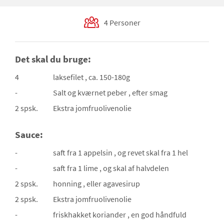
4 Personer
Det skal du bruge:
4
laksefilet
, ca. 150-180g
-
Salt og kværnet peber
, efter smag
2 spsk.
Ekstra jomfruolivenolie
Sauce:
-
saft fra 1 appelsin
, og revet skal fra 1 hel
-
saft fra 1 lime
, og skal af halvdelen
2 spsk.
honning
, eller agavesirup
2 spsk.
Ekstra jomfruolivenolie
-
friskhakket koriander
, en god håndfuld