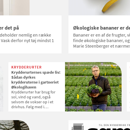
er det på
Økologiske bananer er d
 indeholder nemlig en række
Bananer er en af de frugter, v
 Vask derfor nyt tøj mindst 1
finde økologiske bananer, og
Marie Steenberger et nærmes
KRYDDERURTER
Krydderurternes spæde liv:
Sådan dyrkes
krydderuterne i gartneriet
Økologihaven
Krydderurter har brug for
sol, vind og vand, også
selvom de vokser op i et
drivhus. Følg med i
krydderurternes spæde liv i
gartneriet Økologihaven,
inden de lander i
supermarkedet