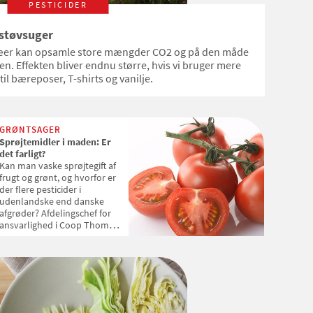
PESTICIDER
støvsuger
ræer kan opsamle store mængder CO2 og på den måde
en. Effekten bliver endnu større, hvis vi bruger mere
til bæreposer, T-shirts og vanilje.
GRØNTSAGER
Sprøjtemidler i maden: Er
det farligt?
Kan man vaske sprøjtegift af
frugt og grønt, og hvorfor er
der flere pesticider i
udenlandske end danske
afgrøder? Afdelingschef for
ansvarlighed i Coop Thomas
Roland svarer her på 5 af de
mest stillede spørgsmål fra
forbrugerne om fødevarer
med pesticidrester.