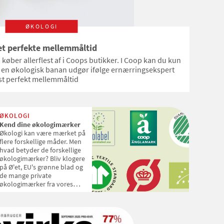
ØKOLOGI
et perfekte mellemmåltid
i køber allerflest af i Coops butikker. I Coop kan du kun
 en økologisk banan udgør ifølge ernærringsekspert
t perfekt mellemmåltid
ØKOLOGI
Kend dine økologimærker
Økologi kan være mærket på
flere forskellige måder. Men
hvad betyder de forskellige
økologimærker? Bliv klogere
på Ø'et, EU's grønne blad og
de mange private
økologimærker fra vores
nabolande. Grundlæggende
for alle mærkerne er, at
økologisk produktion
handler om at skabe en