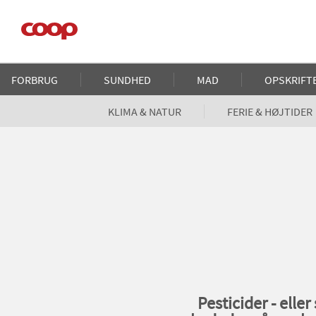
Gå
til
hovedindhold
Main
FORBRUG
SUNDHED
MAD
OPSKRIFT
navigation
KLIMA & NATUR
FERIE & HØJTIDER
Pesticider - elle