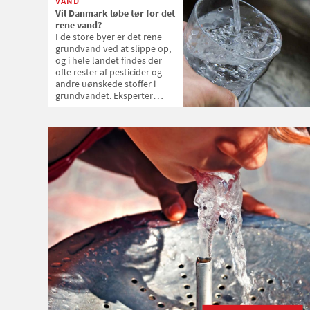
VAND
Vil Danmark løbe tør for det
rene vand?
I de store byer er det rene
grundvand ved at slippe op,
og i hele landet findes der
ofte rester af pesticider og
andre uønskede stoffer i
grundvandet. Eksperter
diskuterer nu, om det snart
er nødvendigt at rense det
vand, vi har prist for at være
verdens reneste