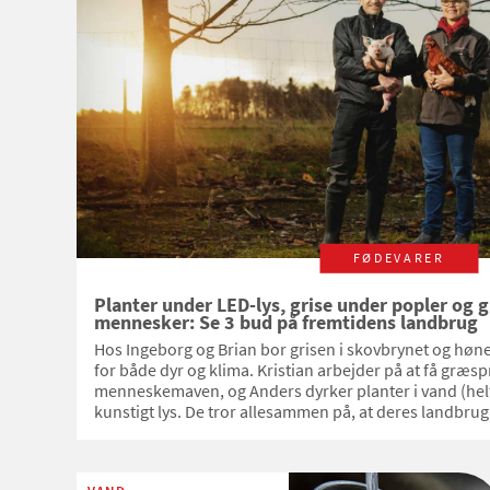
FØDEVARER
Planter under LED-lys, grise under popler og g
mennesker: Se 3 bud på fremtidens landbrug
Hos Ingeborg og Brian bor grisen i skovbrynet og hønen 
for både dyr og klima. Kristian arbejder på at få græspr
menneskemaven, og Anders dyrker planter i vand (helt
kunstigt lys. De tror allesammen på, at deres landbrug