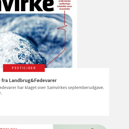
bæredygtig landbrugs- og
fødevareproduktion
PESTICIDER
e fra Landbrug&Fødevarer
devarer har klaget over Samvirkes septemberudgave.
r.