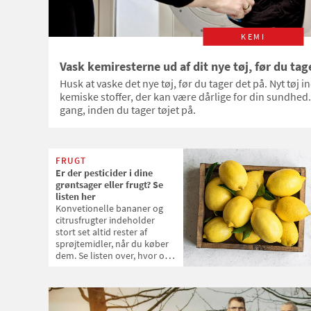
KEMI
Vask kemiresterne ud af dit nye tøj, før du tag
Husk at vaske det nye tøj, før du tager det på. Nyt tøj
kemiske stoffer, der kan være dårlige for din sundhed.
gang, inden du tager tøjet på.
FRUGT
Er der pesticider i dine
grøntsager eller frugt? Se
listen her
Konvetionelle bananer og
citrusfrugter indeholder
stort set altid rester af
sprøjtemidler, når du køber
dem. Se listen over, hvor ofte
der findes rester af pesticider
i 14 af de frugter og
grøntsager, som oftest
lander på danskernes bord