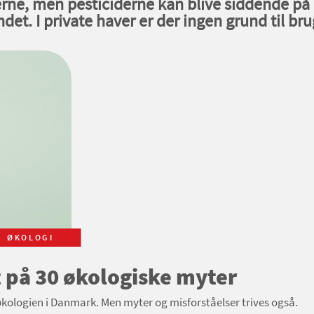
ne, men pesticiderne kan blive siddende på 
det. I private haver er der ingen grund til brug
ØKOLOGI
et på 30 økologiske myter
 økologien i Danmark. Men myter og misforståelser trives også.