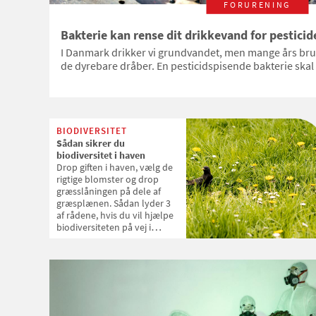
FORURENING
Bakterie kan rense dit drikkevand for pesticid
I Danmark drikker vi grundvandet, men mange års brug 
de dyrebare dråber. En pesticidspisende bakterie skal
BIODIVERSITET
Sådan sikrer du
biodiversitet i haven
Drop giften i haven, vælg de
rigtige blomster og drop
græsslåningen på dele af
græsplænen. Sådan lyder 3
af rådene, hvis du vil hjælpe
biodiversiteten på vej i
haven. Ann Berit Frostholm
fra Danmarks
Naturfredningsforening og
professor Beate Strandberg
fra Aarhus Universitet giver
gode råd til, hvordan du
indretter en have, der