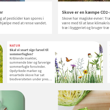
er
Skove er en kæmpe CO2-
af pesticider kan spores i
Skove har magiske evner: T
 hjælpe med at rense vandet.
være med til at løse klimakris
træ i byggeriet og bruger træ 
NATUR
Skal vi snart sige farvel til
sommerfuglen?
Kriblende insekter,
summende bier og farverige
sommerfugle forsvinder.
Opdyrkede marker og
ensartede skove har sat
biodiversiteten under pres i
Danmark