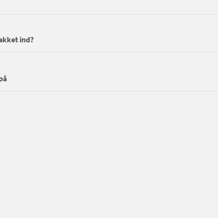
akket ind?
 på